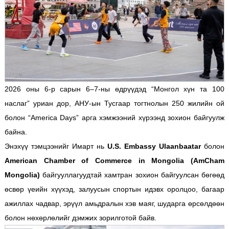
2026 оны 6-р сарын 6–7-ны өдрүүдэд “Монгол хүн та 100
наслаг” уриан дор, АНУ-ын Тусгаар тогтнолын 250 жилийн ой
болон “America Days” арга хэмжээний хүрээнд зохион байгуулж
байна.
Энэхүү тэмцээнийг Имарт нь
U.S. Embassy Ulaanbaatar
болон
American Chamber of Commerce in Mongolia (AmCham
Mongolia)
байгууллагуудтай хамтран зохион байгуулсан бөгөөд
өсвөр үеийн хүүхэд, залуусын спортын идэвх оролцоо, багаар
ажиллах чадвар, эрүүл амьдралын хэв маяг, шударга өрсөлдөөн
болон нөхөрлөлийг дэмжих зорилготой байв.