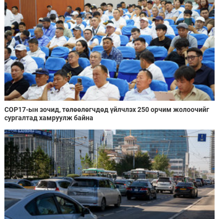
COP17-ын зочид, төлөөлөгчдөд үйлчлэх 250 орчим жолоочийг
сургалтад хамруулж байна