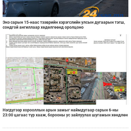
Энэ сарын 15-наас тээврийн хэрэгслийн улсын дугаарын тэгш,
сондгой ангиллаар хөдөлгөөнд оролцоно
Нэгдүгээр хорооллын арын замыг наймдугаар сарын 6-ны
23:00 цагаас түр хааж, борооны ус зайлуулах шугамын хөндлөн
сэтэлгээ хийнэ