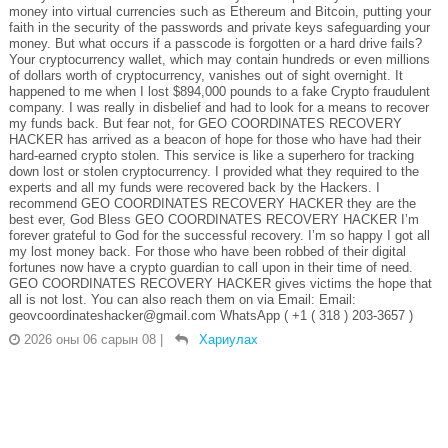
money into virtual currencies such as Ethereum and Bitcoin, putting your
faith in the security of the passwords and private keys safeguarding your
money. But what occurs if a passcode is forgotten or a hard drive fails?
Your cryptocurrency wallet, which may contain hundreds or even millions
of dollars worth of cryptocurrency, vanishes out of sight overnight. It
happened to me when I lost $894,000 pounds to a fake Crypto fraudulent
company. I was really in disbelief and had to look for a means to recover
my funds back. But fear not, for GEO COORDINATES RECOVERY
HACKER has arrived as a beacon of hope for those who have had their
hard-earned crypto stolen. This service is like a superhero for tracking
down lost or stolen cryptocurrency. I provided what they required to the
experts and all my funds were recovered back by the Hackers. I
recommend GEO COORDINATES RECOVERY HACKER they are the
best ever, God Bless GEO COORDINATES RECOVERY HACKER I’m
forever grateful to God for the successful recovery. I’m so happy I got all
my lost money back. For those who have been robbed of their digital
fortunes now have a crypto guardian to call upon in their time of need.
GEO COORDINATES RECOVERY HACKER gives victims the hope that
all is not lost. You can also reach them on via Email: Email:
geovcoordinateshacker@gmail.com WhatsApp ( +1 ( 318 ) 203-3657 )
2026 оны 06 сарын 08
|
Хариулах