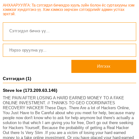
АНХААРУУЛГА: Та сэтгэгдэл бичихдээ хууль зүйн болон ёс суртахууны хэм
хэмжээг хүндэтгэнэ үү. Хэм хэмжээ зөрчсөн сэтгэгдэлийг админ устгах
эрхтэй.
Илгээх
Сэтгэгдэл (1)
Steve Ice (173.209.63.146)
THE PAIN AFTER LOSING A HARD EARNED MONEY TO A FAKE
ONLINE INVESTMENT. // THANKS TO GEO COORDINATES
RECOVERY HACKER These Days. There Are a lot of Hackers Online,
You Just Have to Be Careful about who you meet for help, because many
people now don't know who to ask for help anymore but there's actually a
solution to that which I am giving you for free, Don't go out there seeking
for Hackers Yourself, Because the probability of getting a Real Hacker
Out there Is Very Slim .If you are a victim of losing your hard earned
money to a fake online investment. Or you have placed your hard-earned