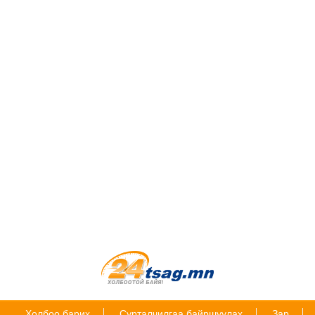
Холбоо барих
Сурталчилгаа байршуулах
Зар