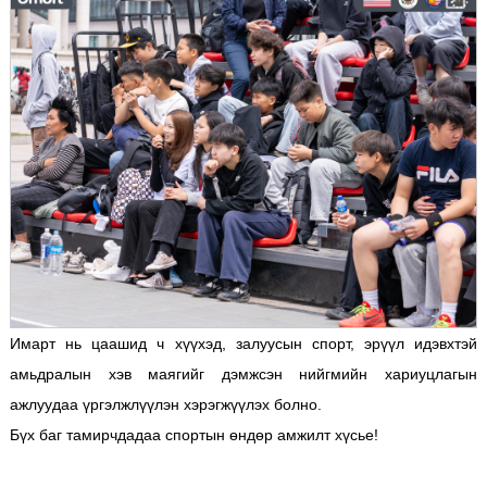
Имарт нь цаашид ч хүүхэд, залуусын спорт, эрүүл идэвхтэй
амьдралын хэв маягийг дэмжсэн нийгмийн хариуцлагын
ажлуудаа үргэлжлүүлэн хэрэгжүүлэх болно.
Бүх баг тамирчдадаа спортын өндөр амжилт хүсье!