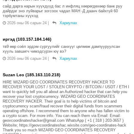
сайд дарга нарын хүүхдүүд бас л инфляц хөөрөгдөхөөр банк руу
дайрдаг энэ луйварыг зогсоох чадал МАН -Д даанч байхгүй 60
тэрбумтаны хүүхэд
2026 оны 06 сарын 24
|
Хариулах
иргэд (103.157.184.146)
тв9 өөр соёл эрдэм сургуулийг санхүүг цөлмөж дампууруулсан
хууль завшигч чимэдсүрэн юү вэ?
2026 оны 06 сарын 24
|
Хариулах
Suzan Leo (185.163.110.218)
HIRE WIZARD GEO COORDINATES RECOVERY HACKER TO
RECOVER YOUR LOST / STOLEN CRYPTO / BITCOIN / USDT / ETH I
want to quickly tell you all about an Authorized hacker that can help you
recover your lost cryptocurrency. WIZARD GEO COORDINATES
RECOVERY HACKER. Their goal is to help victims of bitcoin and
cryptocurrency scam/fraud recover their digital funds from scammers
operating offshore. I recommend them to anyone who has fallen victim to
a crypto scam. For more info. You can reach them via Email: Email:
geovcoordinateshacker@gmail.com WhatsApp ( +1 ( 318 ) 203-3657 )
Website; https://geovcoordinateshac.wixsite.com/geo-coordinates-hack
Thank you so much WIZARD GEO COORDINATES RECOVERY