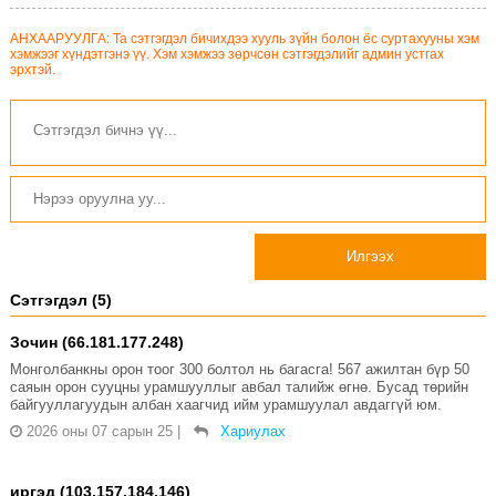
АНХААРУУЛГА: Та сэтгэгдэл бичихдээ хууль зүйн болон ёс суртахууны хэм
хэмжээг хүндэтгэнэ үү. Хэм хэмжээ зөрчсөн сэтгэгдэлийг админ устгах
эрхтэй.
Илгээх
Сэтгэгдэл (5)
Зочин (66.181.177.248)
Монголбанкны орон тоог 300 болтол нь багасга! 567 ажилтан бүр 50
саяын орон сууцны урамшууллыг авбал талийж өгнө. Бусад төрийн
байгууллагуудын албан хаагчид ийм урамшуулал авдаггүй юм.
2026 оны 07 сарын 25
|
Хариулах
иргэд (103.157.184.146)