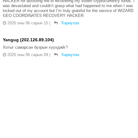
HACKER for assisting me in recovering my stolen cryptocurrency funds. I
was devastated and couldn’t grasp what had happened to me when I was
locked out of my account but I’m truly grateful for the service of WIZARD
GEO COORDINATES RECOVERY HACKER.
2026 оны 06 сарын 15
|
Хариулах
Yangug (202.126.89.104)
Хотыг самарсан бузрын хүүхдийг?
2026 оны 06 сарын 09
|
Хариулах