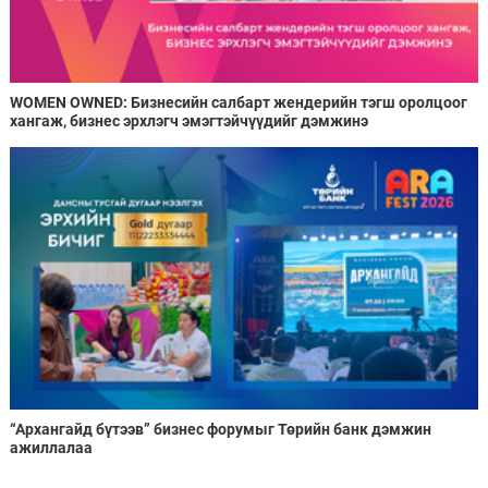
WOMEN OWNED: Бизнесийн салбарт жендерийн тэгш оролцоог
хангаж, бизнес эрхлэгч эмэгтэйчүүдийг дэмжинэ
“Архангайд бүтээв” бизнес форумыг Төрийн банк дэмжин
ажиллалаа