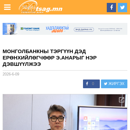
МОНГОЛБАНКНЫ ТЭРГҮҮН ДЭД
ЕРӨНХИЙЛӨГЧӨӨР Э.АНАРЫГ НЭР
ДЭВШҮҮЛЖЭЭ
2026-6-09
0
ЖИРГЭХ