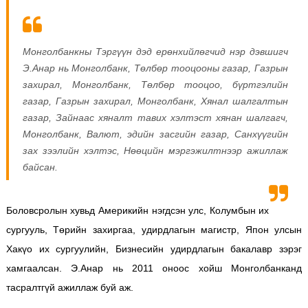
Монголбанкны Тэргүүн дэд ерөнхийлөгчид нэр дэвшигч
Э.Анар нь Монголбанк, Төлбөр тооцооны газaр, Газрын
захирал, Монголбанк, Төлбөр тооцоо, бүртгэлийн
газар, Газрын захирал, Монголбанк, Хянал шалгалтын
газар, Зайнаас хяналт тавих хэлтэст хянан шалгагч,
Монголбанк, Валют, эдийн засгийн газар, Санхүүгийн
зах зээлийн хэлтэс, Нөөцийн мэргэжилтнээр ажиллаж
байсан.
Боловсролын хувьд Америкийн нэгдсэн улс, Колумбын их
сургууль, Төрийн захиргаа, удирдлагын магистр, Япон улсын
Хакүо их сургуулийн, Бизнесийн удирдлагын бакaлавр зэрэг
хамгаалсан.
Э.Анар нь 2011 оноос хойш Монголбанканд
тасралтгүй ажиллаж буй аж.