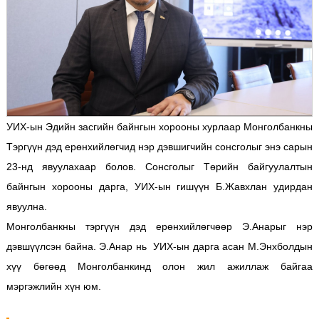
УИХ-ын Эдийн засгийн байнгын хорооны хурлаар Монголбанкны
Тэргүүн дэд ерөнхийлөгчид нэр дэвшигчийн сонсголыг энэ сарын
23-нд явуулахаар болов. Сонсголыг Төрийн байгуулалтын
байнгын хорооны дарга, УИХ-ын гишүүн Б.Жавхлан удирдан
явуулна.
Монголбанкны тэргүүн дэд ерөнхийлөгчөөр Э.Анарыг нэр
дэвшүүлсэн байна. Э.Анар нь УИХ-ын дарга асан М.Энхболдын
хүү бөгөөд Монголбанкинд олон жил ажиллаж байгаа
мэргэжлийн хүн юм.