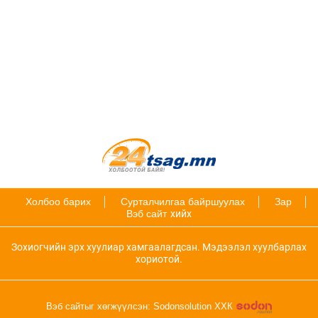
Холбоо барих
Сурталчилгаа байршуулах
Зар
Вэб сайт
хийх
Зохиогчийн эрх хуулиар хамгаалагдсан. Мэдээлэл хуулбарлах
хориотой.
Вэб сайтыг хөгжүүлсэн: Sodonsolution ХХК