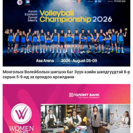
Монголын Волейболын шигшээ баг Зүүн азийн шилдгүүдтэй 8-р
сарын 5-9-нд эх орондоо өрсөлдөнө