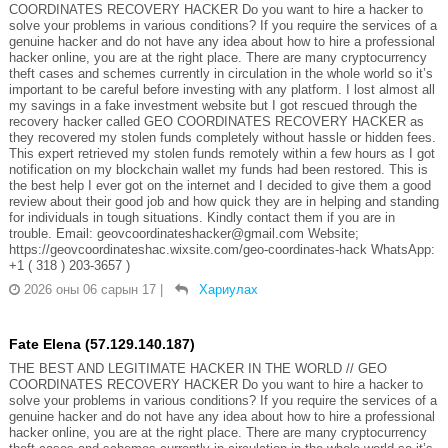
COORDINATES RECOVERY HACKER Do you want to hire a hacker to
solve your problems in various conditions? If you require the services of a
genuine hacker and do not have any idea about how to hire a professional
hacker online, you are at the right place. There are many cryptocurrency
theft cases and schemes currently in circulation in the whole world so it’s
important to be careful before investing with any platform. I lost almost all
my savings in a fake investment website but I got rescued through the
recovery hacker called GEO COORDINATES RECOVERY HACKER as
they recovered my stolen funds completely without hassle or hidden fees.
This expert retrieved my stolen funds remotely within a few hours as I got
notification on my blockchain wallet my funds had been restored. This is
the best help I ever got on the internet and I decided to give them a good
review about their good job and how quick they are in helping and standing
for individuals in tough situations. Kindly contact them if you are in
trouble. Email: geovcoordinateshacker@gmail.com Website;
https://geovcoordinateshac.wixsite.com/geo-coordinates-hack WhatsApp:
+1 ( 318 ) 203-3657 )
2026 оны 06 сарын 17
|
Хариулах
Fate Elena (57.129.140.187)
THE BEST AND LEGITIMATE HACKER IN THE WORLD // GEO
COORDINATES RECOVERY HACKER Do you want to hire a hacker to
solve your problems in various conditions? If you require the services of a
genuine hacker and do not have any idea about how to hire a professional
hacker online, you are at the right place. There are many cryptocurrency