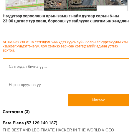
Нэгдүгээр хорооллын арын замыг наймдугаар сарын 6-ны
23:00 цагаас түр хааж, борооны ус зайлуулах шугамын хөндлөн
сэтэлгээ хийнэ
АНХААРУУЛГА: Та сэтгэгдэл бичихдээ хууль зүйн болон ёс суртахууны хэм
хэмжээг хүндэтгэнэ үү. Хэм хэмжээ зөрчсөн сэтгэгдэлийг админ устгах
эрхтэй.
Илгээх
Сэтгэгдэл (3)
Fate Elena (57.129.140.187)
THE BEST AND LEGITIMATE HACKER IN THE WORLD // GEO