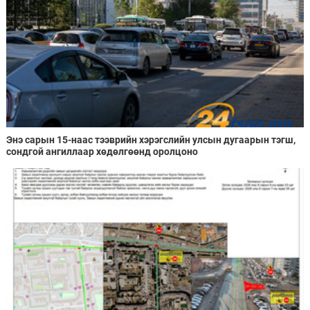
Энэ сарын 15-наас тээврийн хэрэгслийн улсын дугаарын тэгш,
сондгой ангиллаар хөдөлгөөнд оролцоно