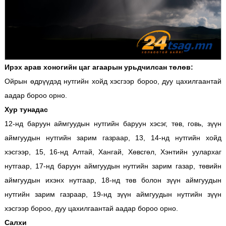
Ирэх арав хоногийн цаг агаарын урьдчилсан төлөв:
Ойрын өдрүүдэд нутгийн хойд хэсгээр бороо, дуу цахилгаантай
аадар бороо орно.
Хур тунадас
12-нд баруун аймгуудын нутгийн баруун хэсэг, төв, говь, зүүн
аймгуудын нутгийн зарим газраар, 13, 14-нд нутгийн хойд
хэсгээр, 15, 16-нд Алтай, Хангай, Хөвсгөл, Хэнтийн уулархаг
нутгаар, 17-нд баруун аймгуудын нутгийн зарим газар, төвийн
аймгуудын ихэнх нутгаар, 18-нд төв болон зүүн аймгуудын
нутгийн зарим газраар, 19-нд зүүн аймгуудын нутгийн зүүн
хэсгээр бороо, дуу цахилгаантай аадар бороо орно.
Салхи