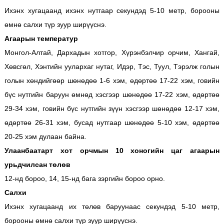
Ихэнх хугацаанд ихэнх нутгаар секундэд 5-10 метр, борооны
өмнө салхи түр зуур ширүүснэ.
Агаарын температур
Монгол-Алтай, Дархадын хотгор, Хүрэнбэлчир орчим, Хангай,
Хөвсгөл, Хэнтийн уулархаг нутаг, Идэр, Тэс, Туул, Тэрэлж голын
голын хөндийгөөр шөнөдөө 1-6 хэм, өдөртөө 17-22 хэм, говийн
бүс нутгийн баруун өмнөд хэсгээр шөнөдөө 17-22 хэм, өдөртөө
29-34 хэм, говийн бүс нутгийн зүүн хэсгээр шөнөдөө 12-17 хэм,
өдөртөө 26-31 хэм, бусад нутгаар шөнөдөө 5-10 хэм, өдөртөө
20-25 хэм дулаан байна.
Улаанбаатарт хот орчмын 10 хоногийн цаг агаарын
урьдчилсан төлөв
12-нд бороо, 14, 15-нд бага зэргийн бороо орно.
Салхи
Ихэнх хугацаанд их төлөв баруунаас секундэд 5-10 метр,
борооны өмнө салхи түр зуур ширүүснэ.