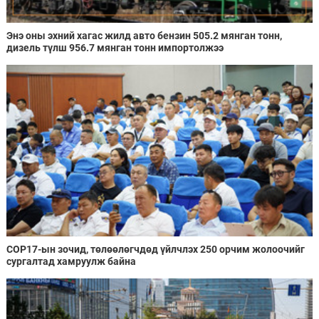
Энэ оны эхний хагас жилд авто бензин 505.2 мянган тонн,
дизель түлш 956.7 мянган тонн импортолжээ
COP17-ын зочид, төлөөлөгчдөд үйлчлэх 250 орчим жолоочийг
сургалтад хамруулж байна