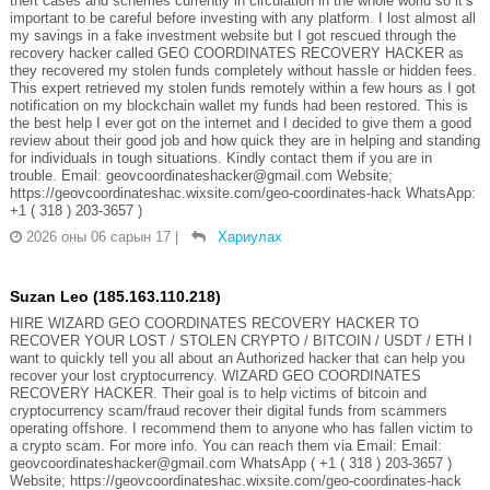
theft cases and schemes currently in circulation in the whole world so it’s
important to be careful before investing with any platform. I lost almost all
my savings in a fake investment website but I got rescued through the
recovery hacker called GEO COORDINATES RECOVERY HACKER as
they recovered my stolen funds completely without hassle or hidden fees.
This expert retrieved my stolen funds remotely within a few hours as I got
notification on my blockchain wallet my funds had been restored. This is
the best help I ever got on the internet and I decided to give them a good
review about their good job and how quick they are in helping and standing
for individuals in tough situations. Kindly contact them if you are in
trouble. Email: geovcoordinateshacker@gmail.com Website;
https://geovcoordinateshac.wixsite.com/geo-coordinates-hack WhatsApp:
+1 ( 318 ) 203-3657 )
2026 оны 06 сарын 17
|
Хариулах
Suzan Leo (185.163.110.218)
HIRE WIZARD GEO COORDINATES RECOVERY HACKER TO
RECOVER YOUR LOST / STOLEN CRYPTO / BITCOIN / USDT / ETH I
want to quickly tell you all about an Authorized hacker that can help you
recover your lost cryptocurrency. WIZARD GEO COORDINATES
RECOVERY HACKER. Their goal is to help victims of bitcoin and
cryptocurrency scam/fraud recover their digital funds from scammers
operating offshore. I recommend them to anyone who has fallen victim to
a crypto scam. For more info. You can reach them via Email: Email:
geovcoordinateshacker@gmail.com WhatsApp ( +1 ( 318 ) 203-3657 )
Website; https://geovcoordinateshac.wixsite.com/geo-coordinates-hack