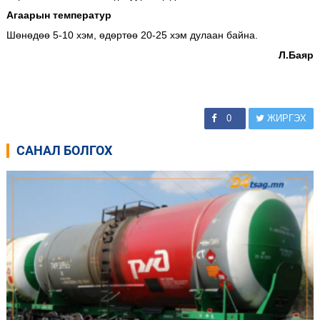
Агаарын температур
Шөнөдөө 5-10 хэм, өдөртөө 20-25 хэм дулаан байна.
Л.Баяр
0
ЖИРГЭХ
САНАЛ БОЛГОХ