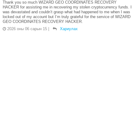
Thank you so much WIZARD GEO COORDINATES RECOVERY
HACKER for assisting me in recovering my stolen cryptocurrency funds. I
was devastated and couldn’t grasp what had happened to me when I was
locked out of my account but I’m truly grateful for the service of WIZARD
GEO COORDINATES RECOVERY HACKER.
2026 оны 06 сарын 15
|
Хариулах