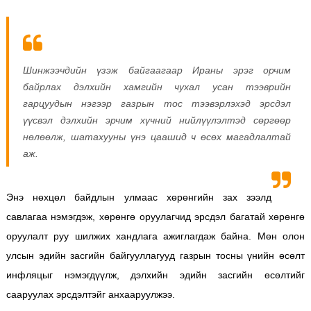
Шинжээчдийн үзэж байгаагаар Ираны эрэг орчим
байрлах дэлхийн хамгийн чухал усан тээврийн
гарцуудын нэгээр газрын тос тээвэрлэхэд эрсдэл
үүсвэл дэлхийн эрчим хүчний нийлүүлэлтэд сөргөөр
нөлөөлж, шатахууны үнэ цаашид ч өсөх магадлалтай
аж.
Энэ нөхцөл байдлын улмаас хөрөнгийн зах зээлд
савлагаа нэмэгдэж, хөрөнгө оруулагчид эрсдэл багатай хөрөнгө
оруулалт руу шилжих хандлага ажиглагдаж байна. Мөн олон
улсын эдийн засгийн байгууллагууд газрын тосны үнийн өсөлт
инфляцыг нэмэгдүүлж, дэлхийн эдийн засгийн өсөлтийг
сааруулах эрсдэлтэйг анхааруулжээ.