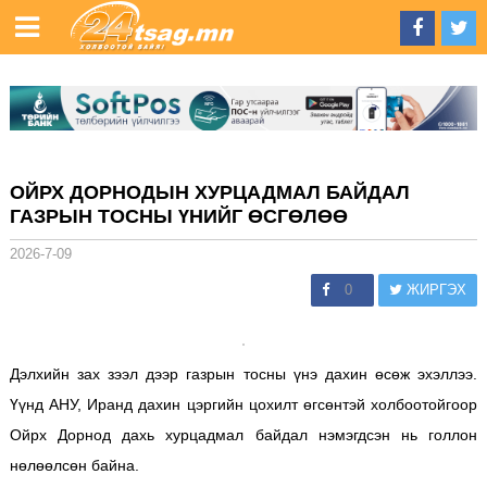
ОЙРХ ДОРНОДЫН ХУРЦАДМАЛ БАЙДАЛ
ГАЗРЫН ТОСНЫ ҮНИЙГ ӨСГӨЛӨӨ
2026-7-09
0
ЖИРГЭХ
Дэлхийн зах зээл дээр газрын тосны үнэ дахин өсөж эхэллээ.
Үүнд АНУ, Иранд дахин цэргийн цохилт өгсөнтэй холбоотойгоор
Ойрх Дорнод дахь хурцадмал байдал нэмэгдсэн нь голлон
нөлөөлсөн байна.