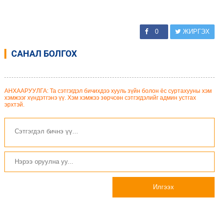
0
ЖИРГЭХ
САНАЛ БОЛГОХ
АНХААРУУЛГА: Та сэтгэгдэл бичихдээ хууль зүйн болон ёс суртахууны хэм
хэмжээг хүндэтгэнэ үү. Хэм хэмжээ зөрчсөн сэтгэгдэлийг админ устгах
эрхтэй.
Илгээх