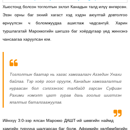
Хьюстонд болсон тоглолтын эхлэл Канадын талд илүү өнгөрсөн.
Эзэн орны баг эхний хагаст хэд хэдэн аюултай довтолгоо
өрнүүлсэн ч боломжуудаа ашиглаж чадсангүй. Харин
туршлагатай Мароккогийн шигшээ баг хоёрдугаар үед жинхэнэ
чансаагаа харуулсан юм.
Тоглолтын баатар нь хагас хамгаалагч Аззедин Унахи
байлаа. Тэр хоёр гоол оруулж, Канадын хамгаалалтыг
нураасан бол сэлгээнээс талбайд гарсан Суфиан
Рахими нэмэлт цагт гурав дахь гоолыг шигтгэн
ялалтыг баталгаажуулав.
Ийнхүү 3:0-ээр ялсан Марокко ДАШТ-ий шөвгийн наймд
хамгийн түрүүнд шалгарсан баг болж, Африкийн хөлбөмбөгийн