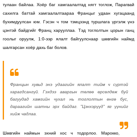
тулаан байлаа. Хоёр баг хамгаалалтад нягт тоглож, Парагвай
сахилга баттай хамгаалалтаараа Францыг удаан хугацаанд
бухимдуулсан юм.
Гэсэн ч том тэмцээнд туршлага үргэлж үнэ
цэнтэй байдгийг Франц харууллаа. Тэд тоглолтын цорын ганц
гоолыг оруулж, 1:0-ээр ялалт байгуулснаар шөвгийн наймд
шалгарсан хоёр дахь баг болов.
Францын хувьд энэ удаагийн ялалт тийм ч сүртэй
харагдсангүй. Гэхдээ аваргын төлөө өрсөлдөж буй
багуудад хамгийн чухал нь тоглолтын өнгө бус,
дараагийн шатны эрх байдаг. "Цэнхэрүүд" яг үүнийг
хийж чадлаа.
Шөвгийн наймын эхний хос ч тодорлоо. Марокко,