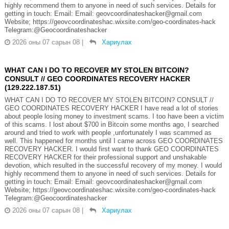
highly recommend them to anyone in need of such services. Details for
getting in touch: Email: Email: geovcoordinateshacker@gmail.com
Website; https://geovcoordinateshac.wixsite.com/geo-coordinates-hack
Telegram:@Geocoordinateshacker
2026 оны 07 сарын 08
|
Хариулах
WHAT CAN I DO TO RECOVER MY STOLEN BITCOIN?
CONSULT // GEO COORDINATES RECOVERY HACKER
(129.222.187.51)
WHAT CAN I DO TO RECOVER MY STOLEN BITCOIN? CONSULT //
GEO COORDINATES RECOVERY HACKER I have read a lot of stories
about people losing money to investment scams. I too have been a victim
of this scams. I lost about $700 in Bitcoin some months ago, I searched
around and tried to work with people ,unfortunately I was scammed as
well. This happened for months until I came across GEO COORDINATES
RECOVERY HACKER. I would first want to thank GEO COORDINATES
RECOVERY HACKER for their professional support and unshakable
devotion, which resulted in the successful recovery of my money. I would
highly recommend them to anyone in need of such services. Details for
getting in touch: Email: Email: geovcoordinateshacker@gmail.com
Website; https://geovcoordinateshac.wixsite.com/geo-coordinates-hack
Telegram:@Geocoordinateshacker
2026 оны 07 сарын 08
|
Хариулах