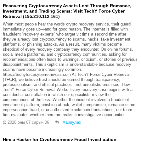
Recovering Cryptocurrency Assets Lost Through Romance,
Investment, and Trading Scams: Visit TechY Force Cyber
Retrieval (195.210.112.161)
When most people hear the words crypto recovery service, their guard
immediately goes up—and for good reason. The internet is filled with
fraudulent “recovery experts” who target victims a second time after
they’ve already lost cryptocurrency to scams, hacks, fake investment
platforms, or phishing attacks. As a result, many victims become
skeptical of every recovery company they encounter. On online forums,
social media platforms, and cryptocurrency communities, asking for
recommendations often leads to warnings, criticism, or stories of previous
disappointments. This skepticism is understandable because recovery
scams have become increasingly common.
https://techyforcecyberretrievals.com At TechY Force Cyber Retrieval
(TFCR), we believe trust should be earned through transparency,
professionalism, and ethical practices—not unrealistic promises. How
TechY Force Cyber Retrieval Works Every recovery case begins with a
confidential consultation in which our specialists review the
circumstances of the loss. Whether the incident involves a fraudulent
investment platform, phishing attack, wallet compromise, romance scam,
impersonation fraud, or unauthorized blockchain transactions, our team
first evaluates whether there are realistic investigative opportunities.
2026 оны 07 сарын 06
|
Хариулах
Hire a Hacker for Cryptocurrency Fraud Investigation