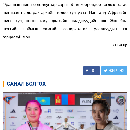
Францын шигшээ долдугаар сарын 9-нд хоорондоо тоглож, хагас
шигшээд шалгарах эрхийн төлөө хүч үзнэ. Нэг талд Африкийн
шинэ хүч, нөгөө талд дэлхийн шилдэгүүдийн нэг. Энэ бол
шөвгийн наймын хамгийн сонирхолтой тулаануудын нэг
гарцаагүй мөн.
Л.Баяр
0
ЖИРГЭХ
САНАЛ БОЛГОХ