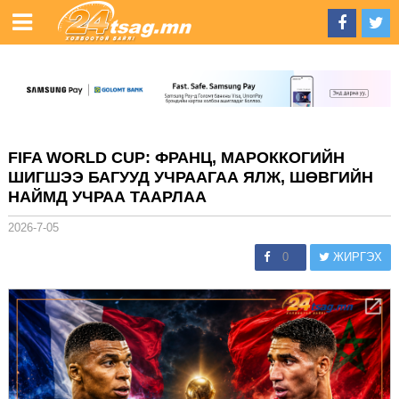
FIFA WORLD CUP: ФРАНЦ, МАРОККОГИЙН
ШИГШЭЭ БАГУУД УЧРААГАА ЯЛЖ, ШӨВГИЙН
НАЙМД УЧРАА ТААРЛАА
2026-7-05
0
ЖИРГЭХ