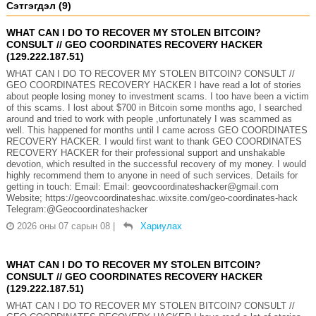
Сэтгэгдэл (9)
WHAT CAN I DO TO RECOVER MY STOLEN BITCOIN?
CONSULT // GEO COORDINATES RECOVERY HACKER
(129.222.187.51)
WHAT CAN I DO TO RECOVER MY STOLEN BITCOIN? CONSULT //
GEO COORDINATES RECOVERY HACKER I have read a lot of stories
about people losing money to investment scams. I too have been a victim
of this scams. I lost about $700 in Bitcoin some months ago, I searched
around and tried to work with people ,unfortunately I was scammed as
well. This happened for months until I came across GEO COORDINATES
RECOVERY HACKER. I would first want to thank GEO COORDINATES
RECOVERY HACKER for their professional support and unshakable
devotion, which resulted in the successful recovery of my money. I would
highly recommend them to anyone in need of such services. Details for
getting in touch: Email: Email: geovcoordinateshacker@gmail.com
Website; https://geovcoordinateshac.wixsite.com/geo-coordinates-hack
Telegram:@Geocoordinateshacker
2026 оны 07 сарын 08
|
Хариулах
WHAT CAN I DO TO RECOVER MY STOLEN BITCOIN?
CONSULT // GEO COORDINATES RECOVERY HACKER
(129.222.187.51)
WHAT CAN I DO TO RECOVER MY STOLEN BITCOIN? CONSULT //