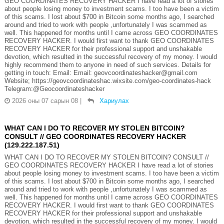
GEO COORDINATES RECOVERY HACKER I have read a lot of stories
about people losing money to investment scams. I too have been a victim
of this scams. I lost about $700 in Bitcoin some months ago, I searched
around and tried to work with people ,unfortunately I was scammed as
well. This happened for months until I came across GEO COORDINATES
RECOVERY HACKER. I would first want to thank GEO COORDINATES
RECOVERY HACKER for their professional support and unshakable
devotion, which resulted in the successful recovery of my money. I would
highly recommend them to anyone in need of such services. Details for
getting in touch: Email: Email: geovcoordinateshacker@gmail.com
Website; https://geovcoordinateshac.wixsite.com/geo-coordinates-hack
Telegram:@Geocoordinateshacker
2026 оны 07 сарын 08
|
Хариулах
WHAT CAN I DO TO RECOVER MY STOLEN BITCOIN?
CONSULT // GEO COORDINATES RECOVERY HACKER
(129.222.187.51)
WHAT CAN I DO TO RECOVER MY STOLEN BITCOIN? CONSULT //
GEO COORDINATES RECOVERY HACKER I have read a lot of stories
about people losing money to investment scams. I too have been a victim
of this scams. I lost about $700 in Bitcoin some months ago, I searched
around and tried to work with people ,unfortunately I was scammed as
well. This happened for months until I came across GEO COORDINATES
RECOVERY HACKER. I would first want to thank GEO COORDINATES
RECOVERY HACKER for their professional support and unshakable
devotion, which resulted in the successful recovery of my money. I would