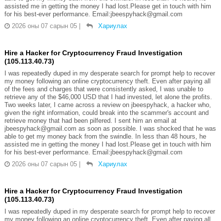
assisted me in getting the money I had lost.Please get in touch with him
for his best-ever performance. Email:jbeespyhack@gmail.com
2026 оны 07 сарын 05
|
Хариулах
Hire a Hacker for Cryptocurrency Fraud Investigation
(105.113.40.73)
I was repeatedly duped in my desperate search for prompt help to recover
my money following an online cryptocurrency theft. Even after paying all
of the fees and charges that were consistently asked, I was unable to
retrieve any of the $46,000 USD that I had invested, let alone the profits.
Two weeks later, I came across a review on jbeespyhack, a hacker who,
given the right information, could break into the scammer's account and
retrieve money that had been pilfered. I sent him an email at
jbeespyhack@gmail.com as soon as possible. I was shocked that he was
able to get my money back from the swindle. In less than 48 hours, he
assisted me in getting the money I had lost.Please get in touch with him
for his best-ever performance. Email:jbeespyhack@gmail.com
2026 оны 07 сарын 05
|
Хариулах
Hire a Hacker for Cryptocurrency Fraud Investigation
(105.113.40.73)
I was repeatedly duped in my desperate search for prompt help to recover
my money following an online cryptocurrency theft. Even after paying all