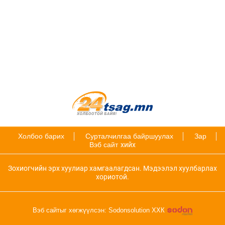
Холбоо барих
Сурталчилгаа байршуулах
Зар
Вэб сайт
хийх
Зохиогчийн эрх хуулиар хамгаалагдсан. Мэдээлэл хуулбарлах
хориотой.
Вэб сайтыг хөгжүүлсэн: Sodonsolution ХХК