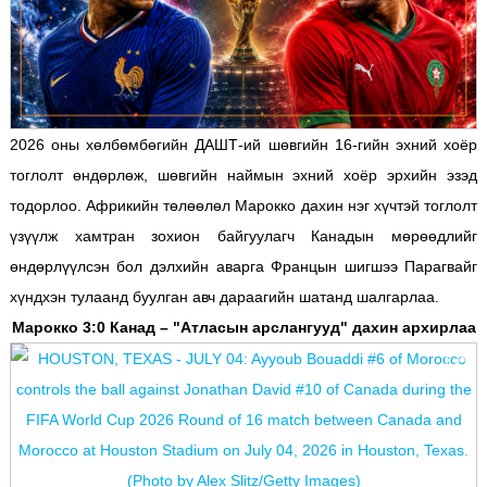
2026 оны хөлбөмбөгийн ДАШТ-ий шөвгийн 16-гийн эхний хоёр
тоглолт өндөрлөж, шөвгийн наймын эхний хоёр эрхийн эзэд
тодорлоо. Африкийн төлөөлөл Марокко дахин нэг хүчтэй тоглолт
үзүүлж хамтран зохион байгуулагч Канадын мөрөөдлийг
өндөрлүүлсэн бол дэлхийн аварга Францын шигшээ Парагвайг
хүндхэн тулаанд буулган авч дараагийн шатанд шалгарлаа.
Марокко 3:0 Канад – "Атласын арслангууд" дахин архирлаа