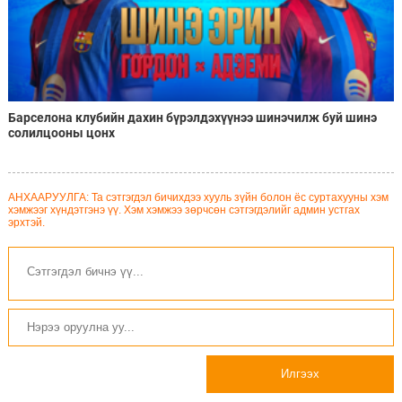
Барселона клубийн дахин бүрэлдэхүүнээ шинэчилж буй шинэ
солилцооны цонх
АНХААРУУЛГА: Та сэтгэгдэл бичихдээ хууль зүйн болон ёс суртахууны хэм
хэмжээг хүндэтгэнэ үү. Хэм хэмжээ зөрчсөн сэтгэгдэлийг админ устгах
эрхтэй.
Илгээх