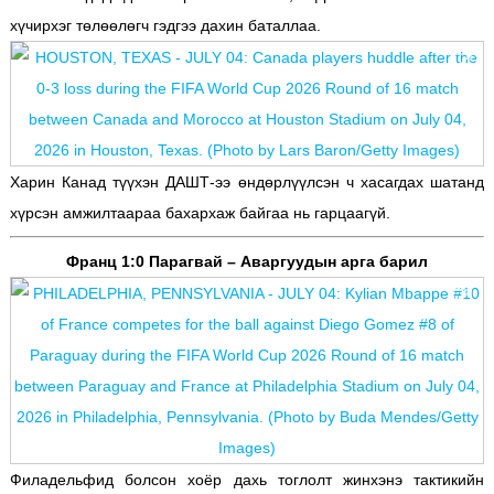
хүчирхэг төлөөлөгч гэдгээ дахин баталлаа.
Харин Канад түүхэн ДАШТ-ээ өндөрлүүлсэн ч хасагдах шатанд
хүрсэн амжилтаараа бахархаж байгаа нь гарцаагүй.
Франц 1:0 Парагвай – Аваргуудын арга барил
Филадельфид болсон хоёр дахь тоглолт жинхэнэ тактикийн