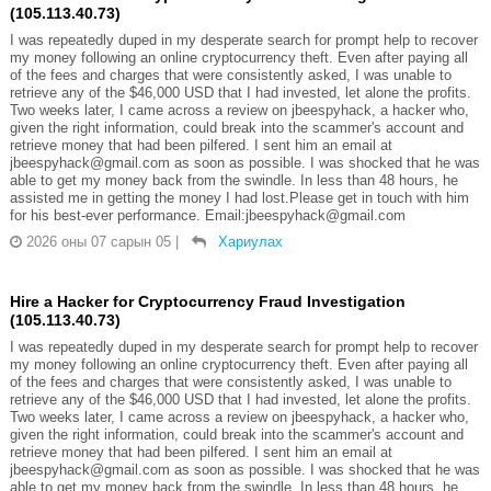
(105.113.40.73)
I was repeatedly duped in my desperate search for prompt help to recover
my money following an online cryptocurrency theft. Even after paying all
of the fees and charges that were consistently asked, I was unable to
retrieve any of the $46,000 USD that I had invested, let alone the profits.
Two weeks later, I came across a review on jbeespyhack, a hacker who,
given the right information, could break into the scammer's account and
retrieve money that had been pilfered. I sent him an email at
jbeespyhack@gmail.com as soon as possible. I was shocked that he was
able to get my money back from the swindle. In less than 48 hours, he
assisted me in getting the money I had lost.Please get in touch with him
for his best-ever performance. Email:jbeespyhack@gmail.com
2026 оны 07 сарын 05
|
Хариулах
Hire a Hacker for Cryptocurrency Fraud Investigation
(105.113.40.73)
I was repeatedly duped in my desperate search for prompt help to recover
my money following an online cryptocurrency theft. Even after paying all
of the fees and charges that were consistently asked, I was unable to
retrieve any of the $46,000 USD that I had invested, let alone the profits.
Two weeks later, I came across a review on jbeespyhack, a hacker who,
given the right information, could break into the scammer's account and
retrieve money that had been pilfered. I sent him an email at
jbeespyhack@gmail.com as soon as possible. I was shocked that he was
able to get my money back from the swindle. In less than 48 hours, he