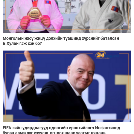
Монголын жюү жицү дэлхийн түвшинд хүрснийг баталсан
Б.Хулан гэж хэн бэ?
FIFA-гийн удирдлагууд одоогийн ерөнхийлөгч Инфантинод
бүрэн дэмжлэг үзүүлж, огцрох шаардлагыг няцаав