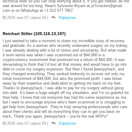
technical work so you can stop worrying about it. If you got robbed, do not
wait around for too long. Reach Sylvester Bryant at yt7cracker@gmail .
com or on WhatsApp at +1 512 577 7957.
2026 оны 07 сарын 04
|
Хариулах
Reinhart Stiller (105.116.13.197)
I just wanted to take a moment to share my incredible story of recovery
and gratitude. As a woman who recently underwent surgery on my kidney,
I was already dealing with a lot of stress and uncertainty. But what made
it even worse was when I was scammed out of $44,000 in a
cryptocurrency investment that promised me a return of $84,000. It was
devastating to think that I’d lost all that money and would have to go into
debt to cover my surgery expenses. But then I found jbeespyhack, and
they changed everything. They worked tirelessly to recover not only my
initial investment of $44,000, but also the promised profit. I was blown
away by their expertise and dedication to getting me back on my feet.
Thanks to jbeespyhack, I was able to pay for my surgery without going
into debt. It’s been a huge weight off my shoulders, and I’m so grateful for
their help. I know that not everyone has had the same experience as me,
but I want to encourage anyone who’s been scammed or is struggling to
get help from jbeespyhack. They’re truly amazing professionals who care
about their clients and will do everything they can to get you back on
track. Thank you again, jbeespyhack – you’re the real MVPs!”
2026 оны 07 сарын 03
|
Хариулах