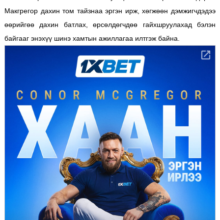
Макгрегор дахин том тайзнаа эргэн ирж, хөгжөөн дэмжигчдэдээ
өөрийгөө дахин батлах, өрсөлдөгчдөө гайхшруулахад бэлэн
байгааг энэхүү шинэ хамтын ажиллагаа илтгэж байна.