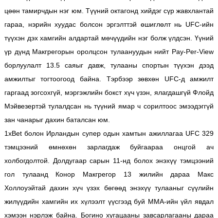
цөөн тамирчдын нэг юм. Түүний октагонд хийдэг сүр жавхлантай
гараа, нэрийн хуудас болсон эргэлттэй өшиглөлт нь UFC-ийн
түүхэн дэх хамгийн алдартай мөчүүдийн нэг болж үлдсэн. Үүний
үр дүнд Макгрегорын оролцсон тулаануудын нийт Pay-Per-View
борлуулалт 13.5 саяыг давж, тулааны спортын түүхэн дээд
амжилтыг тогтоогоод байна. Тэрбээр зөвхөн UFC-д амжилт
гаргаад зогсохгүй, мэргэжлийн бокст хүч үзэн, ялагдашгүй Флойд
Мэйвезертэй тулалдсан нь түүний ямар ч сорилтоос эмээдэггүй
зан чанарыг дахин баталсан юм.
1xBet болон Ирландын супер одын хамтын ажиллагаа UFC 329
тэмцээний өмнөхөн зарлагдаж буйгаараа онцгой ач
холбогдолтой. Долдугаар сарын 11-нд болох энэхүү тэмцээний
гол тулаанд Конор Макгрегор 13 жилийн дараа Макс
Холлоуэйтай дахин хүч үзэх бөгөөд энэхүү тулааныг сүүлийн
жилүүдийн хамгийн их хүлээлт үүсгээд буй MMA-ийн үйл явдал
хэмээн нэрлэж байна. Богино хугацааны завсарлагааны дараа