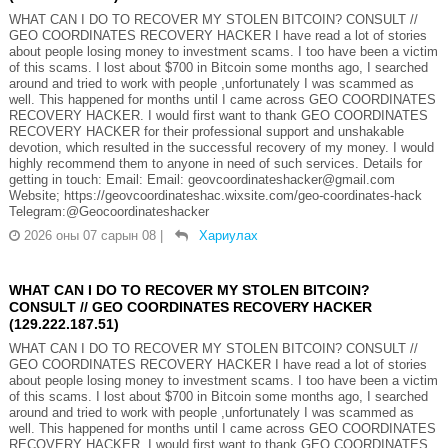
WHAT CAN I DO TO RECOVER MY STOLEN BITCOIN? CONSULT //
GEO COORDINATES RECOVERY HACKER I have read a lot of stories
about people losing money to investment scams. I too have been a victim
of this scams. I lost about $700 in Bitcoin some months ago, I searched
around and tried to work with people ,unfortunately I was scammed as
well. This happened for months until I came across GEO COORDINATES
RECOVERY HACKER. I would first want to thank GEO COORDINATES
RECOVERY HACKER for their professional support and unshakable
devotion, which resulted in the successful recovery of my money. I would
highly recommend them to anyone in need of such services. Details for
getting in touch: Email: Email: geovcoordinateshacker@gmail.com
Website; https://geovcoordinateshac.wixsite.com/geo-coordinates-hack
Telegram:@Geocoordinateshacker
2026 оны 07 сарын 08
|
Хариулах
WHAT CAN I DO TO RECOVER MY STOLEN BITCOIN?
CONSULT // GEO COORDINATES RECOVERY HACKER
(129.222.187.51)
WHAT CAN I DO TO RECOVER MY STOLEN BITCOIN? CONSULT //
GEO COORDINATES RECOVERY HACKER I have read a lot of stories
about people losing money to investment scams. I too have been a victim
of this scams. I lost about $700 in Bitcoin some months ago, I searched
around and tried to work with people ,unfortunately I was scammed as
well. This happened for months until I came across GEO COORDINATES
RECOVERY HACKER. I would first want to thank GEO COORDINATES