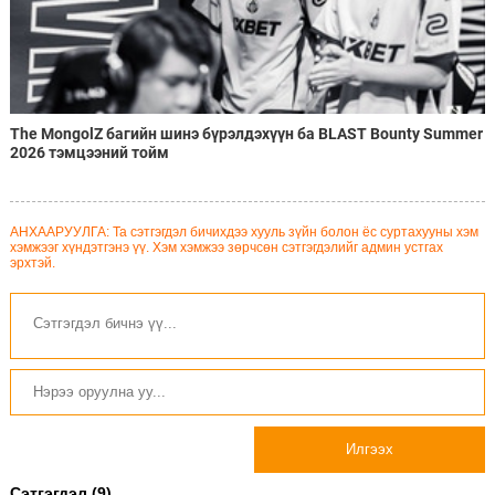
The MongolZ багийн шинэ бүрэлдэхүүн ба BLAST Bounty Summer
2026 тэмцээний тойм
АНХААРУУЛГА: Та сэтгэгдэл бичихдээ хууль зүйн болон ёс суртахууны хэм
хэмжээг хүндэтгэнэ үү. Хэм хэмжээ зөрчсөн сэтгэгдэлийг админ устгах
эрхтэй.
Илгээх
Сэтгэгдэл (9)