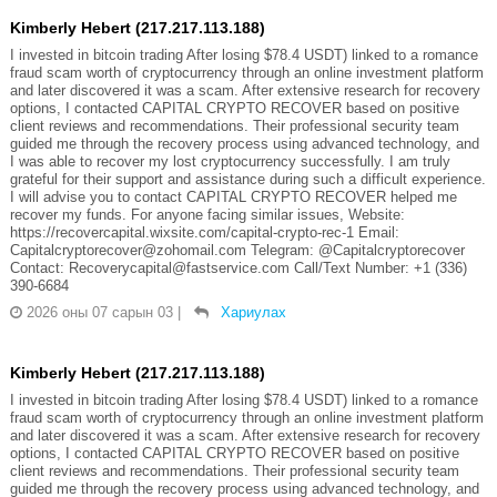
Kimberly Hebert (217.217.113.188)
I invested in bitcoin trading After losing $78.4 USDT) linked to a romance
fraud scam worth of cryptocurrency through an online investment platform
and later discovered it was a scam. After extensive research for recovery
options, I contacted CAPITAL CRYPTO RECOVER based on positive
client reviews and recommendations. Their professional security team
guided me through the recovery process using advanced technology, and
I was able to recover my lost cryptocurrency successfully. I am truly
grateful for their support and assistance during such a difficult experience.
I will advise you to contact CAPITAL CRYPTO RECOVER helped me
recover my funds. For anyone facing similar issues, Website:
https://recovercapital.wixsite.com/capital-crypto-rec-1 Email:
Capitalcryptorecover@zohomail.com Telegram: @Capitalcryptorecover
Contact: Recoverycapital@fastservice.com Call/Text Number: +1 (336)
390-6684
2026 оны 07 сарын 03
|
Хариулах
Kimberly Hebert (217.217.113.188)
I invested in bitcoin trading After losing $78.4 USDT) linked to a romance
fraud scam worth of cryptocurrency through an online investment platform
and later discovered it was a scam. After extensive research for recovery
options, I contacted CAPITAL CRYPTO RECOVER based on positive
client reviews and recommendations. Their professional security team
guided me through the recovery process using advanced technology, and