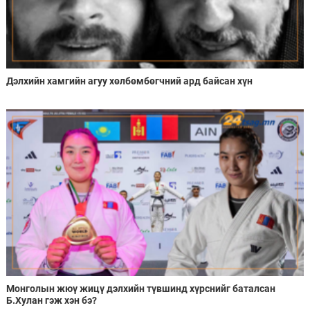
Дэлхийн хамгийн агуу хөлбөмбөгчний ард байсан хүн
Монголын жюү жицү дэлхийн түвшинд хүрснийг баталсан
Б.Хулан гэж хэн бэ?