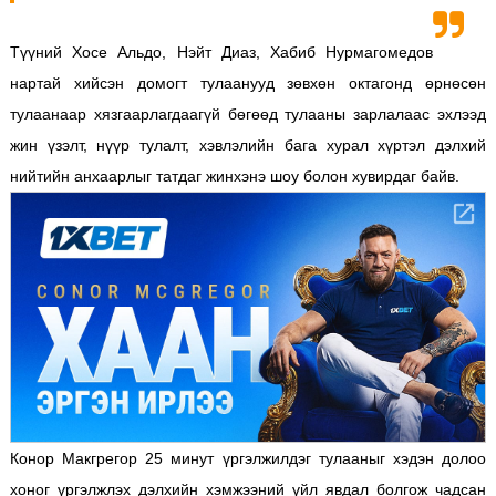
Түүний Хосе Альдо, Нэйт Диаз, Хабиб Нурмагомедов
нартай хийсэн домогт тулаанууд зөвхөн октагонд өрнөсөн
тулаанаар хязгаарлагдаагүй бөгөөд тулааны зарлалаас эхлээд
жин үзэлт, нүүр тулалт, хэвлэлийн бага хурал хүртэл дэлхий
нийтийн анхаарлыг татдаг жинхэнэ шоу болон хувирдаг байв.
Конор Макгрегор 25 минут үргэлжилдэг тулааныг хэдэн долоо
хоног үргэлжлэх дэлхийн хэмжээний үйл явдал болгож чадсан