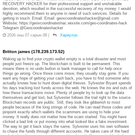
RECOVERY HACKER for their professional support and unshakable
devotion, which resulted in the successful recovery of my money. I would
highly recommend them to anyone in need of such services. Details for
getting in touch: Email: Email: geovcoordinateshacker@gmail.com
Website; https://geovcoordinateshac.wixsite.com/geo-coordinates-hack
Telegram:@Geocoordinateshacker
2026 оны 07 сарын 08
|
Хариулах
Britton james (178.239.173.52)
Waking up to find your crypto wallet empty is a total disaster and most
people just freeze up. The blockchain is built to be permanent. This
means there is no undo button or bank manager to call for help once
things go wrong. Once those coins move, they usually stay gone. If you
want any hope of getting your cash back, you have to find someone who
actually knows how to hunt down digital thieves. Sylvester Bryant spends
his days tracking lost funds across the web. He knows the ins and outs of
how these transactions move. Plenty of people try to look up the data
themselves and get lost, but Sylvester follows the trail right to the source.
Blockchain records are public. Still, they look like gibberish to most
people because of the long strings of code. He can read those codes and
pinpoint exactly which wallets the scammers are using to hide your
money. It really does not matter how the scam started. You might have
clicked a bad link or put money into what looked like a fake investment.
The way to get it back stays the same. Sylvester uses his own software
to chase the funds through different accounts. He takes care of the hard