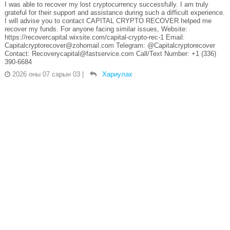
I was able to recover my lost cryptocurrency successfully. I am truly
grateful for their support and assistance during such a difficult experience.
I will advise you to contact CAPITAL CRYPTO RECOVER helped me
recover my funds. For anyone facing similar issues, Website:
https://recovercapital.wixsite.com/capital-crypto-rec-1 Email:
Capitalcryptorecover@zohomail.com Telegram: @Capitalcryptorecover
Contact: Recoverycapital@fastservice.com Call/Text Number: +1 (336)
390-6684
2026 оны 07 сарын 03
|
Хариулах