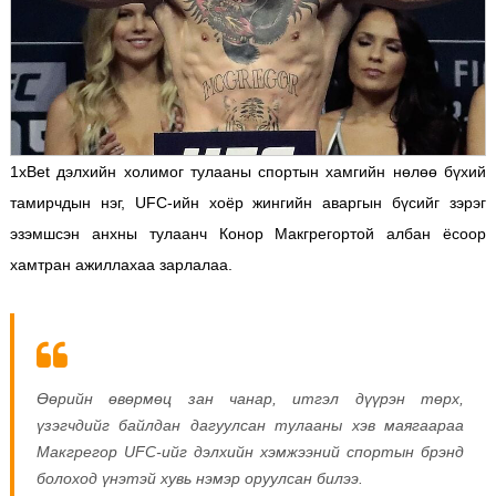
1xBet дэлхийн холимог тулааны спортын хамгийн нөлөө бүхий
тамирчдын нэг, UFC-ийн хоёр жингийн аваргын бүсийг зэрэг
эзэмшсэн анхны тулаанч Конор Макгрегортой албан ёсоор
хамтран ажиллахаа зарлалаа.
Өөрийн өвөрмөц зан чанар, итгэл дүүрэн төрх,
үзэгчдийг байлдан дагуулсан тулааны хэв маягаараа
Макгрегор UFC-ийг дэлхийн хэмжээний спортын брэнд
болоход үнэтэй хувь нэмэр оруулсан билээ.