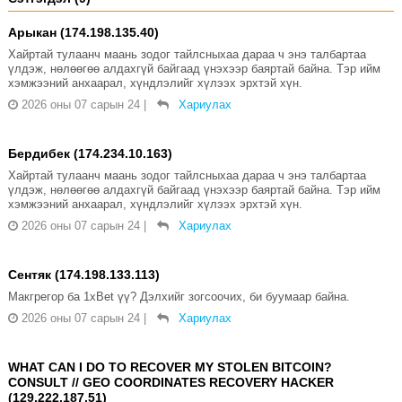
Арыкан (174.198.135.40)
Хайртай тулаанч маань зодог тайлсныхаа дараа ч энэ талбартаа
үлдэж, нөлөөгөө алдахгүй байгаад үнэхээр баяртай байна. Тэр ийм
хэмжээний анхаарал, хүндлэлийг хүлээх эрхтэй хүн.
2026 оны 07 сарын 24
|
Хариулах
Бердибек (174.234.10.163)
Хайртай тулаанч маань зодог тайлсныхаа дараа ч энэ талбартаа
үлдэж, нөлөөгөө алдахгүй байгаад үнэхээр баяртай байна. Тэр ийм
хэмжээний анхаарал, хүндлэлийг хүлээх эрхтэй хүн.
2026 оны 07 сарын 24
|
Хариулах
Сентяк (174.198.133.113)
Макгрегор ба 1xBet үү? Дэлхийг зогсоочих, би буумаар байна.
2026 оны 07 сарын 24
|
Хариулах
WHAT CAN I DO TO RECOVER MY STOLEN BITCOIN?
CONSULT // GEO COORDINATES RECOVERY HACKER
(129.222.187.51)