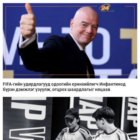
FIFA-гийн удирдлагууд одоогийн ерөнхийлөгч Инфантинод
бүрэн дэмжлэг үзүүлж, огцрох шаардлагыг няцаав