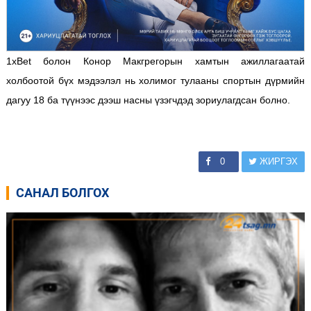
1xBet болон Конор Макгрегорын хамтын ажиллагаатай
холбоотой бүх мэдээлэл нь холимог тулааны спортын дүрмийн
дагуу 18 ба түүнээс дээш насны үзэгчдэд зориулагдсан болно.
0
ЖИРГЭХ
САНАЛ БОЛГОХ