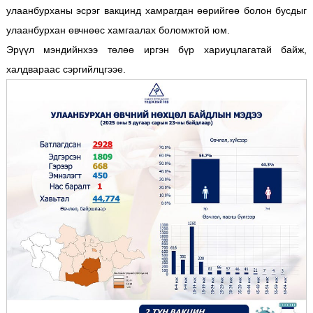
улаанбурханы эсрэг вакцинд хамрагдан өөрийгөө болон бусдыг
улаанбурхан өвчнөөс хамгаалах боломжтой юм.
Эрүүл мэндийнхээ төлөө иргэн бүр хариуцлагатай байж,
халдвараас сэргийлцгээе.