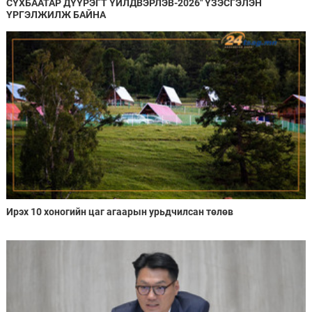
СҮХБААТАР ДҮҮРЭГТ ҮЙЛДВЭРЛЭВ-2026" ҮЗЭСГЭЛЭН
ҮРГЭЛЖИЛЖ БАЙНА
Ирэх 10 хоногийн цаг агаарын урьдчилсан төлөв