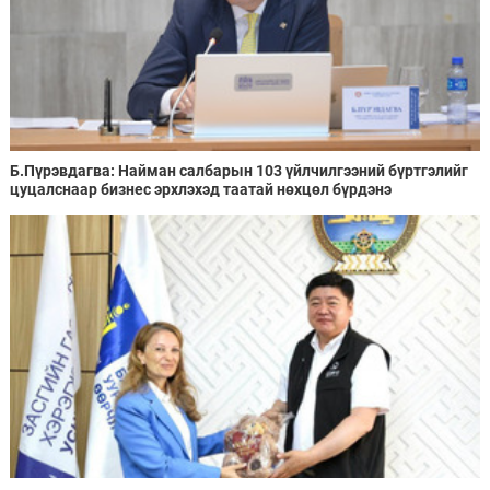
Б.Пүрэвдагва: Найман салбарын 103 үйлчилгээний бүртгэлийг
цуцалснаар бизнес эрхлэхэд таатай нөхцөл бүрдэнэ