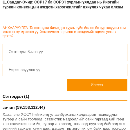
Ц.Сандаг-Очир: COP17 ба COP31 хурлын уялдаа нь Риогийн
гурван конвенцын нэгдсэн хэрэгжилтийг ахиулах чухал алхам
болно
АНХААРУУЛГА: Та сэтгэгдэл бичихдээ хууль зүйн болон ёс суртахууны хэм
хэмжээг хүндэтгэнэ үү. Хэм хэмжээ зөрчсөн сэтгэгдэлийг админ устгах
эрхтэй.
Илгээх
Сэтгэгдэл (1)
зочин (59.153.112.44)
Хаха, энэ ХӨСҮТ-ийнхэнд улаанбурханы халдварын тохиолдлыг
зүгээр л сайн тоолоод, статистик мэдээллийг сайн гаргаад бай гээд
хэн хэлчихсэн юм бэ, зүгээр л хараад, тоолоод суугаад байгаад энэ
өвчиний тархалт хумигдаж, дэгдэлт нь зогсчих юм байх даа, тоондоо