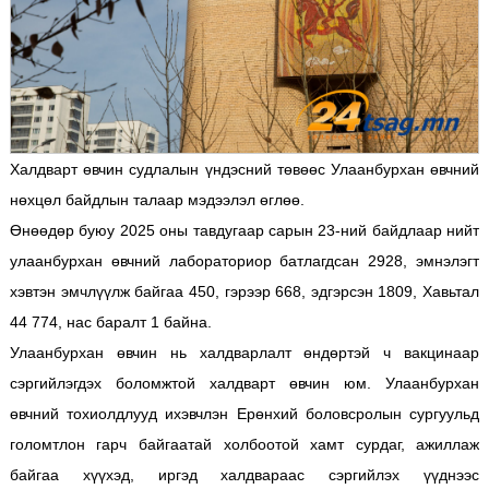
Халдварт өвчин судлалын үндэсний төвөөс Улаанбурхан өвчний
нөхцөл байдлын талаар мэдээлэл өглөө.
Өнөөдөр буюу 2025 оны тавдугаар сарын 23-ний байдлаар нийт
улаанбурхан өвчний лабораториор батлагдсан 2928, эмнэлэгт
хэвтэн эмчлүүлж байгаа 450, гэрээр 668, эдгэрсэн 1809, Хавьтал
44 774, нас баралт 1 байна.
Улаанбурхан өвчин нь халдварлалт өндөртэй ч вакцинаар
сэргийлэгдэх боломжтой халдварт өвчин юм. Улаанбурхан
өвчний тохиолдлууд ихэвчлэн Ерөнхий боловсролын сургуульд
голомтлон гарч байгаатай холбоотой хамт сурдаг, ажиллаж
байгаа хүүхэд, иргэд халдвараас сэргийлэх үүднээс