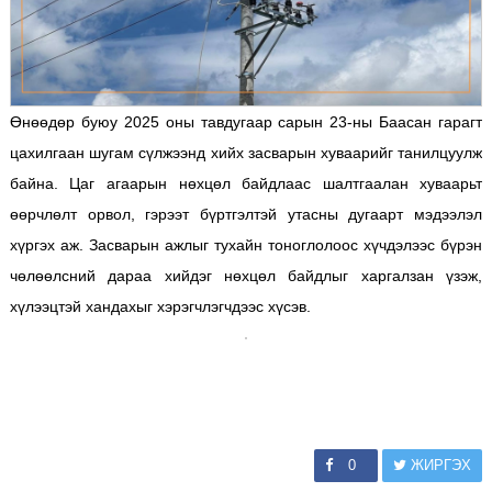
Өнөөдөр буюу 2025 оны тавдугаар сарын 23-ны Баасан гарагт
цахилгаан шугам сүлжээнд хийх засварын хуваарийг танилцуулж
байна. Цаг агаарын нөхцөл байдлаас шалтгаалан хуваарьт
өөрчлөлт орвол, гэрээт бүртгэлтэй утасны дугаарт мэдээлэл
хүргэх аж. Засварын ажлыг тухайн тоноглолоос хүчдэлээс бүрэн
чөлөөлсний дараа хийдэг нөхцөл байдлыг харгалзан үзэж,
хүлээцтэй хандахыг хэрэгчлэгчдээс хүсэв.
0
ЖИРГЭХ