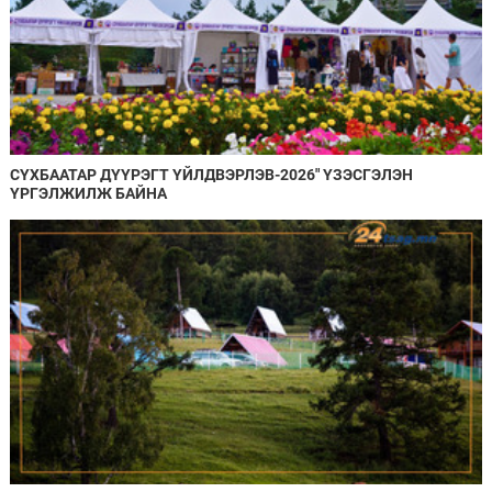
СҮХБААТАР ДҮҮРЭГТ ҮЙЛДВЭРЛЭВ-2026" ҮЗЭСГЭЛЭН
ҮРГЭЛЖИЛЖ БАЙНА