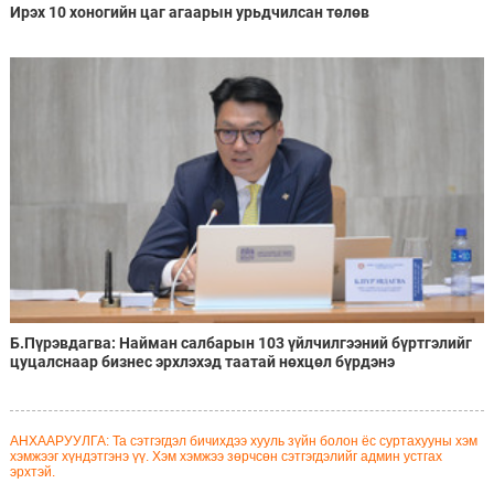
Ирэх 10 хоногийн цаг агаарын урьдчилсан төлөв
Б.Пүрэвдагва: Найман салбарын 103 үйлчилгээний бүртгэлийг
цуцалснаар бизнес эрхлэхэд таатай нөхцөл бүрдэнэ
АНХААРУУЛГА: Та сэтгэгдэл бичихдээ хууль зүйн болон ёс суртахууны хэм
хэмжээг хүндэтгэнэ үү. Хэм хэмжээ зөрчсөн сэтгэгдэлийг админ устгах
эрхтэй.