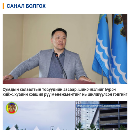
САНАЛ БОЛГОХ
Сумдын халаалтын төвүүдийн засвар, шинэчлэлийг бүрэн
хийж, хувийн хэвшил рүү менежментийг нь шилжүүлсэн гэдгийг
онцоллоо