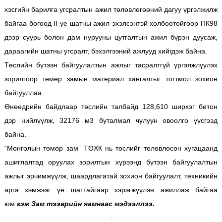
хэсгийн барилга угсралтын ажил төлөвлөгөөний дагуу үргэлжилж
байгаа бөгөөд II үе шатны ажил эхэлсэнтэй холбоотойгоор ПК98
дээр суурь болон дам нурууны цутгалтын ажил бүрэн дуусаж,
дараагийн шатны угсралт, бэхэлгээний ажлууд хийгдэж байна.
Төслийн бүтээн байгуулалтын ажлыг тасралтгүй үргэлжлүүлэх
зорилгоор төмөр замын материал хангалтыг тогтмол зохион
байгууллаа.
Өнөөдрийн байдлаар төслийн талбайд 128,610 ширхэг бетон
дэр нийлүүлж, 32176 м3 буталмал чулуун овоолго үүсгээд
байна.
“Монголын төмөр зам” ТӨХК нь төслийг төлөвлөсөн хугацаанд
ашиглалтад оруулах зорилтын хүрээнд бүтээн байгуулалтын
ажлыг эрчимжүүлж, шаардлагатай зохион байгуулалт, техникийн
арга хэмжээг үе шаттайгаар хэрэгжүүлэн ажиллаж байгаа
юм
гэж Зам тээврийн яамнаас мэдээллээ.