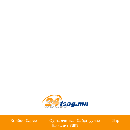
Холбоо барих
Сурталчилгаа байршуулах
Зар
Вэб сайт
хийх