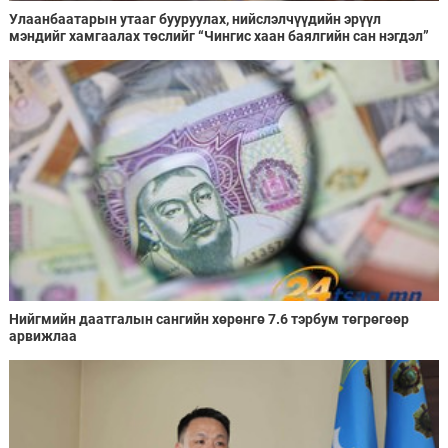
Улаанбаатарын утааг бууруулах, нийслэлчүүдийн эрүүл
мэндийг хамгаалах төслийг “Чингис хаан баялгийн сан нэгдэл”
ХХК-тай хамтран хэрэгжүүлнэ
Нийгмийн даатгалын сангийн хөрөнгө 7.6 тэрбум төгрөгөөр
арвижлаа