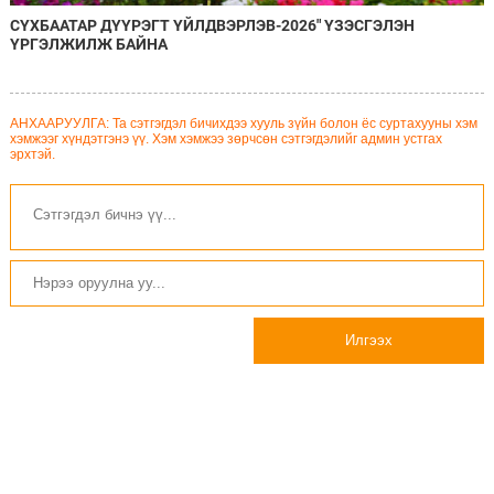
СҮХБААТАР ДҮҮРЭГТ ҮЙЛДВЭРЛЭВ-2026" ҮЗЭСГЭЛЭН
ҮРГЭЛЖИЛЖ БАЙНА
АНХААРУУЛГА: Та сэтгэгдэл бичихдээ хууль зүйн болон ёс суртахууны хэм
хэмжээг хүндэтгэнэ үү. Хэм хэмжээ зөрчсөн сэтгэгдэлийг админ устгах
эрхтэй.
Илгээх