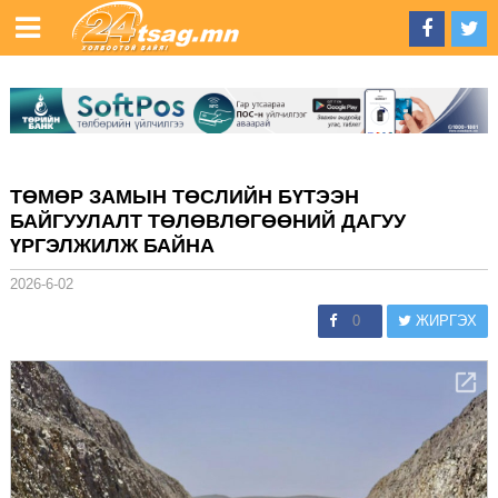
ТӨМӨР ЗАМЫН ТӨСЛИЙН БҮТЭЭН
БАЙГУУЛАЛТ ТӨЛӨВЛӨГӨӨНИЙ ДАГУУ
ҮРГЭЛЖИЛЖ БАЙНА
2026-6-02
0
ЖИРГЭХ