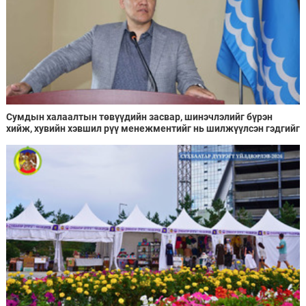
Сумдын халаалтын төвүүдийн засвар, шинэчлэлийг бүрэн
хийж, хувийн хэвшил рүү менежментийг нь шилжүүлсэн гэдгийг
онцоллоо