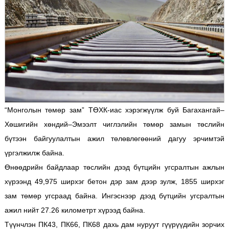
“Монголын төмөр зам” ТӨХК-иас хэрэгжүүлж буй Багахангай–
Хөшигийн хөндий–Эмээлт чиглэлийн төмөр замын төслийн
бүтээн байгуулалтын ажил төлөвлөгөөний дагуу эрчимтэй
үргэлжилж байна.
Өнөөдрийн байдлаар төслийн дээд бүтцийн угсралтын ажлын
хүрээнд 49,975 ширхэг бетон дэр зам дээр зулж, 1855 ширхэг
зам төмөр угсраад байна. Ингэснээр дээд бүтцийн угсралтын
ажил нийт 27.26 километрт хүрээд байна.
Түүнчлэн ПК43, ПК66, ПК68 дахь дам нуруут гүүрүүдийн зорчих