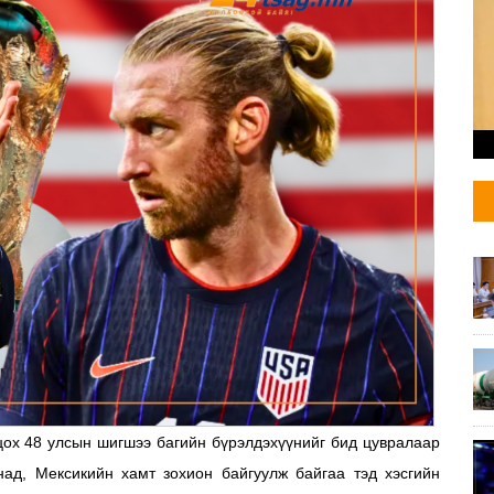
ох 48 улсын шигшээ багийн бүрэлдэхүүнийг бид цувралаар
ад, Мексикийн хамт зохион байгуулж байгаа тэд хэсгийн