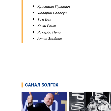
Кристиан Пулишич
Фоларин Балогун
Тим Веа
Хажи Райт
Рикардо Пепи
Алекс Зендеяс
САНАЛ БОЛГОХ