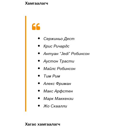
Хамгаалагч
Сержиньо Дест
Крис Ричардс
Антуан “Jedi” Робинсон
Аустон Трасти
Майлс Робинсон
Тим Рим
Алекс Фриман
Макс Арфстен
Марк Маккензи
Жо Скаалли
Хагас хамгаалагч