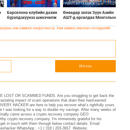
э
Барселона клубийн дахин
Өнөөдөр эхлэх Зүүн Азийн
бүрэлдэхүүнээ шинэчилж
АШТ-д өрсөлдөх Монголын
буй шинэ солилцооны
шигшээ багийн бүрэн
цонх
бүрэлдэхүүн
хууны хэм хэмжээг хүндэтгэнэ үү. Хэм хэмжээ зөрчсөн сэтгэгдэлийг
Илгээх
ST OR SCAMMED FUNDS. Are you struggling to get back the
astating impact of scam operations that drain their hard-earned
Y HACKER are here to help you recover what’s rightfully yours.
le I was looking for a way to double my savings. After many weeks of
I finally came across a crypto recovery company GEO
crypto recovery company. I'm immensely grateful for his
get in touch with them through below contact details Email:
shacker WhatsApp ; +1 ( 318 ) 203-3657 Website;