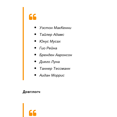
Уэстон МакКенни
Тайлер Адамс
Юнус Мусах
Гио Рейна
Бренден Ааронсон
Диего Луна
Таннер Тессманн
Аидан Моррис
Довтлогч