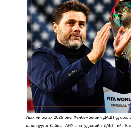
Удахгүй эхлэх 2026 оны Хөлбөмбөгийн ДАШТ-д оролц
танилцуулж байна. АНУ энэ удаагийн ДАШТ-ийг Кан