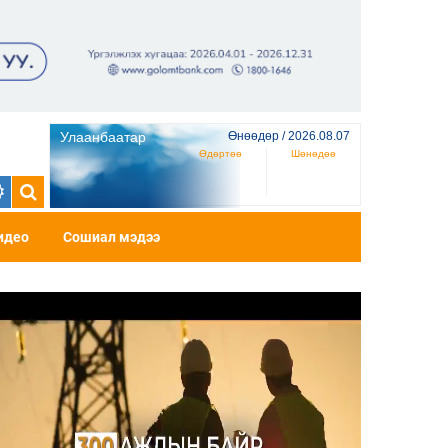
Улаанбаатар
Өнөөдөр / 2026.08.07
Өдөртөө
Шөнөдөө
идео
Сошиал мэдээ