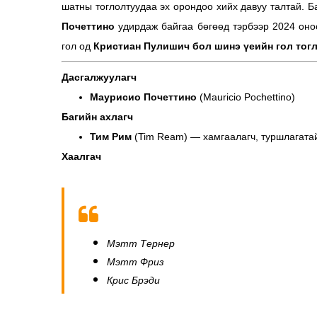
шатны тоглолтуудаа эх орондоо хийх давуу талтай. Б
Почеттино
удирдаж байгаа бөгөөд тэрбээр 2024 он
гол од
Кристиан Пулишич бол шинэ үеийн гол тогл
Дасгалжуулагч
Маурисио Почеттино
(Mauricio Pochettino)
Багийн ахлагч
Тим Рим
(Tim Ream) — хамгаалагч, туршлагатай
Хаалгач
Мэтт Тернер
Мэтт Фриз
Крис Брэди