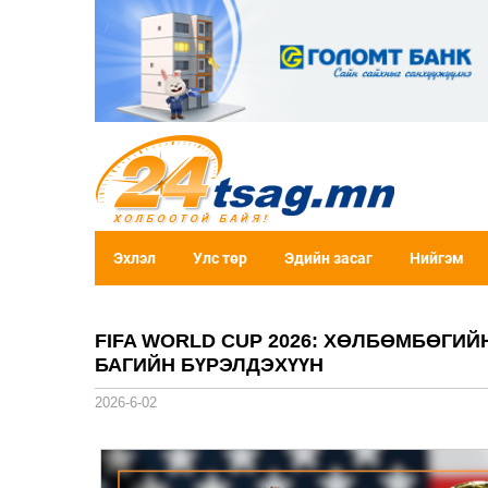
Эхлэл
Улс төр
Эдийн засаг
Нийгэм
FIFA WORLD CUP 2026: ХӨЛБӨМБӨГИ
БАГИЙН БҮРЭЛДЭХҮҮН
2026-6-02