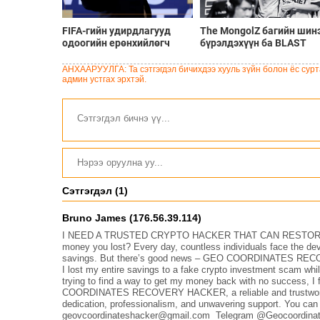
FIFA-гийн удирдлагууд
The MongolZ багийн шин
одоогийн ерөнхийлөгч
бүрэлдэхүүн ба BLAST
Инфантинод бүрэн
Bounty Summer 2026
дэмжлэг үзүүлж, огцрох
тэмцээний тойм
АНХААРУУЛГА: Та сэтгэгдэл бичихдээ хууль зүйн болон ёс сурта
шаардлагыг няцаав
админ устгах эрхтэй.
Сэтгэгдэл (1)
Bruno James (176.56.39.114)
I NEED A TRUSTED CRYPTO HACKER THAT CAN RESTORE LO
money you lost? Every day, countless individuals face the dev
savings. But there’s good news – GEO COORDINATES RECOVER
I lost my entire savings to a fake crypto investment scam whi
trying to find a way to get my money back with no success, 
COORDINATES RECOVERY HACKER, a reliable and trustworthy 
dedication, professionalism, and unwavering support. You can 
geovcoordinateshacker@gmail.com Telegram @Geocoordinate