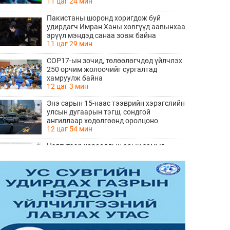
11 цаг 24 мин
Пакистаны шоронд хоригдож буй
удирдагч Имран Ханы хөвгүүд аавынхаа
эрүүл мэндэд санаа зовж байна
11 цаг 29 мин
COP17-ын зочид, төлөөлөгчдөд үйлчлэх
250 орчим жолоочийг сургалтад
хамруулж байна
12 цаг 3 мин
Энэ сарын 15-наас тээврийн хэрэгслийн
улсын дугаарын тэгш, сондгой
ангиллаар хөдөлгөөнд оролцоно
12 цаг 54 мин
Нэгдүгээр хорооллын арын замыг
наймдугаар сарын 6-ны 23:00 цагаас түр
хааж, борооны ус зайлуулах шугамын
12 цаг 56 мин
хөндлөн сэтэлгээ хийнэ
“Туул усан цогцолбор” төслийн
нэгдүгээр шатны ТЭЗҮ-ийг
боловсруулах ажил 90 хувийн
12 цаг 58 мин
гүйцэтгэлтэй байна