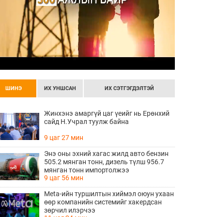
ШИНЭ
ИХ УНШСАН
ИХ СЭТГЭГДЭЛТЭЙ
Жинхэнэ амаргүй цаг үеийг нь Ерөнхий
сайд Н.Учрал туулж байна
9 цаг 27 мин
Энэ оны эхний хагас жилд авто бензин
505.2 мянган тонн, дизель түлш 956.7
мянган тонн импортолжээ
9 цаг 56 мин
Meta-ийн туршилтын хиймэл оюун ухаан
өөр компанийн системийг хакердсан
зөрчил илэрчээ