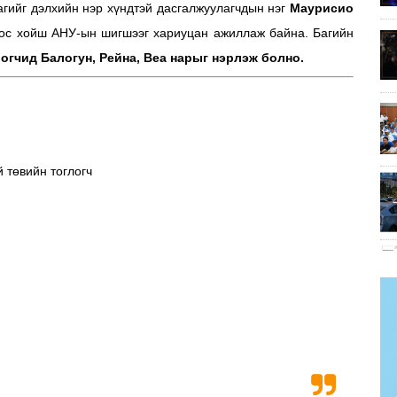
агийг дэлхийн нэр хүндтэй дасгалжуулагчдын нэг
Маурисио
оос хойш АНУ-ын шигшээг хариуцан ажиллаж байна. Багийн
огчид Балогун, Рейна, Веа нарыг нэрлэж болно.
 төвийн тоглогч