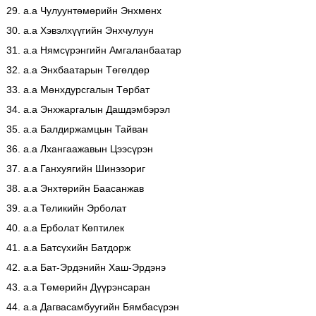
29. а.а Чулуунтөмөрийн Энхмөнх
30. а.а Хэвэлхүүгийн Энхчулуун
31. а.а Нямсүрэнгийн Амгаланбаатар
32. а.а Энхбаатарын Төгөлдөр
33. а.а Мөнхдурсгалын Төрбат
34. а.а Энхжаргалын Дашдэмбэрэл
35. а.а Балдиржамцын Тайван
36. а.а Лхангаажавын Цээсүрэн
37. а.а Ганхуягийн Шинэзориг
38. а.а Энхтөрийн Баасанжав
39. а.а Теликийн Эрболат
40. а.а Ерболат Көптилек
41. а.а Батсүхийн Батдорж
42. а.а Бат-Эрдэнийн Хаш-Эрдэнэ
43. а.а Төмөрийн Дүүрэнсаран
44. а.а Дагвасамбуугийн Бямбасүрэн