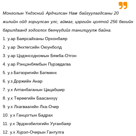
Монголын Үндэсний Ардчилсан Нам байгуулагдсаны 20
жилийн ойд зориулсан улс, аймаг, цэргийн цолтой 256 бөхийн
барилдаанд зодоглох бөхчүүдийг танилцуулж байна.
1. у.ар Баярсайханы Орхонбаяр
2. у.ар Энхтөгсийн Оюунболд
3. у.ар Цэдэнсодномын Бямба-Отгон
4. у.ар Рэнцэнбямбын Пүрэвдагва
5. у.з Батзоригийн Батмөнх
6. у.з Доржийн Анар
7. у.х Алтанбаганын Цацабшир
8. у.х Төрөөгийн Баасанхүү
9. у.х Лхагваагийн Лха-Очир
10. у.х Ганцогтын Бадрах
11. у.х Эрдэнэбилэгийн Ууганбаяр
12. у.х Хүрэл-Очирын Гантулга