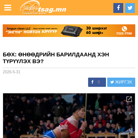
БӨХ: ӨНӨӨДРИЙН БАРИЛДААНД ХЭН
ТҮРҮҮЛЭХ ВЭ?
2026-5-31
0
ЖИРГЭХ