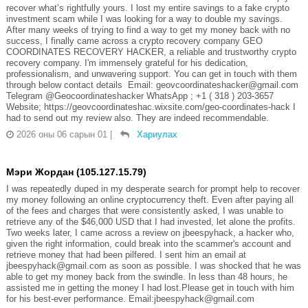
recover what’s rightfully yours. I lost my entire savings to a fake crypto
investment scam while I was looking for a way to double my savings.
After many weeks of trying to find a way to get my money back with no
success, I finally came across a crypto recovery company GEO
COORDINATES RECOVERY HACKER, a reliable and trustworthy crypto
recovery company. I'm immensely grateful for his dedication,
professionalism, and unwavering support. You can get in touch with them
through below contact details Email: geovcoordinateshacker@gmail.com
Telegram @Geocoordinateshacker WhatsApp ; +1 ( 318 ) 203-3657
Website; https://geovcoordinateshac.wixsite.com/geo-coordinates-hack I
had to send out my review also. They are indeed recommendable.
2026 оны 06 сарын 01
|
Хариулах
Мэри Жордан (105.127.15.79)
I was repeatedly duped in my desperate search for prompt help to recover
my money following an online cryptocurrency theft. Even after paying all
of the fees and charges that were consistently asked, I was unable to
retrieve any of the $46,000 USD that I had invested, let alone the profits.
Two weeks later, I came across a review on jbeespyhack, a hacker who,
given the right information, could break into the scammer's account and
retrieve money that had been pilfered. I sent him an email at
jbeespyhack@gmail.com as soon as possible. I was shocked that he was
able to get my money back from the swindle. In less than 48 hours, he
assisted me in getting the money I had lost.Please get in touch with him
for his best-ever performance. Email:jbeespyhack@gmail.com