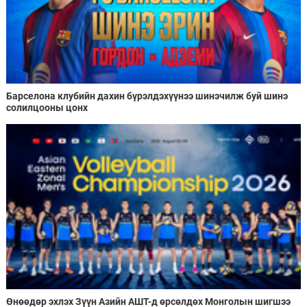
Барселона клубийн дахин бүрэлдэхүүнээ шинэчилж буй шинэ
солилцооны цонх
Өнөөдөр эхлэх Зүүн Азийн АШТ-д өрсөлдөх Монголын шигшээ