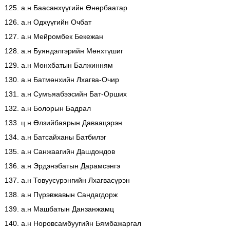
125. а.н Баасанхүүгийн Өнөрбаатар
126. а.н Одхүүгийн Очбат
127. а.н Мейромбек Бекежан
128. а.н Буяндэлгэрийн Мөнхтүшиг
129. а.н Мөнхбатын Балжинням
130. а.н Батмөнхийн Лхагва-Очир
131. а.н Сумъяабээсийн Бат-Орших
132. а.н Болорын Бадрал
133. ц.н Өлзийбаярын Даваацэрэн
134. а.н Батсайханы Батбилэг
135. а.н Санжаагийн Дашдондов
136. а.н Эрдэнэбатын Дарамсэнгэ
137. а.н Товуусүрэнгийн Лхагвасүрэн
138. а.н Пүрэвжавын Сандагдорж
139. а.н Машбатын Данзанжамц
140. а.н Норовсамбуугийн Бямбажаргал