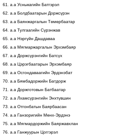
61. а.а Усныкагийн Батгэрэл
62. а.а Болдбаатарын Доржсүрэн
63. а.а Баянжаргалын Төмөрбаатар
64. а.а Тулгаагийн Сүрэнжав
65. а.а Нэргүйн Дашдаваа
66. а.а Мягмаржаргалын Эрхэмбаяр
67. а.а Доржсүрэнгийн Батсүх
68. а.а Цэрэгбаатарын Эрхэмбаяр
69. а.а Осгондаваагийн Эрдэнэбат
70. а.а Бямбадоржийн Батдорж
71. а.а Доржготовын Батбаатар
72. а.а Лхамсүрэнгийн Энхтүвшин
73. а.а Отгонбатын Баярбаасан
74. а.а Ганзоригийн Мөнх-Эрдэнэ
75. а.а Мягмардоржийн Баяржавхлан
76. а.а Ганжуурын Цоггэрэл