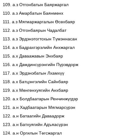
109. а.з Отгонбатын Баяржаргал
110. а.з Амарбатын Баянмөнх
111. а.з Мягмаржаргалын Өсөхбаяр
112. а.з Отгонбаярын Чадалбат
113. а.з Эрдэнэтогтохын Түмэннасан
114. а.х Бадрахгэрэлийн Анхжаргал
115. а.х Даваажавын Энхбаяр
116. а.х Дамдинсүрэнгийн Пүрэвдорж
117. а.х Эрдэнэбатын Лхамхүү
118. а.х Батцэнгэлийн Сайнбаяр
119. а.х Мөнгөнхуягийн Анхбаяр
120. а.х Болдбаатарын Ренчинжүгдэр
121. а.н Хадбаатарын Мягмарсүрэн
122. а.н Батаагийн Даваадорж
123. а.н Батхуягийн Адъяасүрэн
124. а.н Оргилын Төгсжаргал