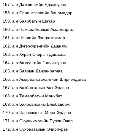
157. а.н Дамжингийн Ядамсүрэн
158. а.н Сарангэрэлийн Зинамядар
159. а.н Баярбатын Шатар
160. а.н Намсрайжавын Амаржаргал
161. а.н Цэндийн Лхагвамягмар
162. а.н Дүгэрсүрэнгийн Дашням
163. а.н Хүрэл-Очирын Дашзэвэг
164. а.н Батхуягийн Гончигсүрэн
165. а.н Баярын Данзанрагчаа
166. а.н Амарбаясгалангийн Ширнэндагва
167. а.н Батбаатарын Бат-Эрдэнэ
168. а.н Төмөрбатын Мөнхбат
169. а.н Баярсайханы Бямбадорж
170. а.н Цэрэнжавын Мөнх-Эрдэнэ
171. а.н Оюунчимэгийн Пүрэв-Очир
172. а.н Сүхбаатарын Очирпүрэв