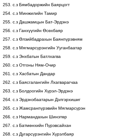
253. с.з Бямбадоржийн Баярцогт
254. с.з Минжилийн Тамир
255. с.з Дашжамцын Бат-Эрдэнэ
256. с.з Ганхүүгийн Өсөхбаяр
257. с.з Өлзийбадрахын Баянпүрэвням
258. с.з Мягмарсүрэнгийн Ууганбаатар
259. с.з Энхбатын Батлхагва
260. с.з Отгоны Ням-Очир
261. с.з Хасбатын Дандар
262. с.з Баясгалангийн Лхагварагчаа
263. с.з Болдоогийн Хүрэл-Эрдэнэ
264. с.з Эрдэнэбаатарын Дэлгэрхишиг
265. с.з Жамсранпүрэвийн Мягмарсүрэн
266. с.з Нармандахын Шинэтөр
267. с.з Батмөнхийн Пүрэвсайхан
268. с.з Дугарсүрэнгийн Хүрэлбаяр