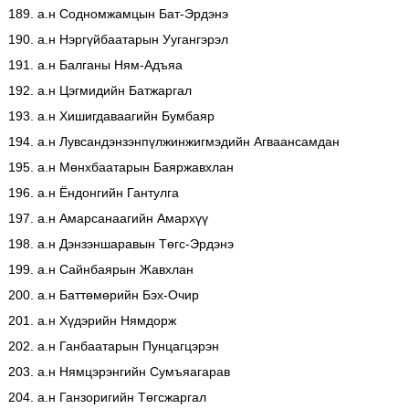
189. а.н Содномжамцын Бат-Эрдэнэ
190. а.н Нэргүйбаатарын Уугангэрэл
191. а.н Балганы Ням-Адъяа
192. а.н Цэгмидийн Батжаргал
193. а.н Хишигдаваагийн Бумбаяр
194. а.н Лувсандэнзэнпүлжинжигмэдийн Агваансамдан
195. а.н Мөнхбаатарын Баяржавхлан
196. а.н Ёндонгийн Гантулга
197. а.н Амарсанаагийн Амархүү
198. а.н Дэнзэншаравын Төгс-Эрдэнэ
199. а.н Сайнбаярын Жавхлан
200. а.н Баттөмөрийн Бэх-Очир
201. а.н Хүдэрийн Нямдорж
202. а.н Ганбаатарын Пунцагцэрэн
203. а.н Нямцэрэнгийн Сумъяагарав
204. а.н Ганзоригийн Төгсжаргал