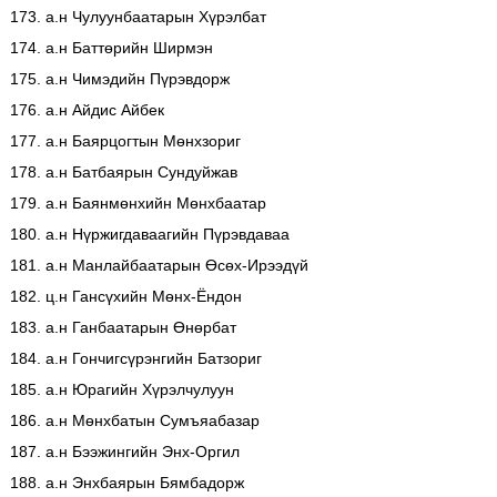
173. а.н Чулуунбаатарын Хүрэлбат
174. а.н Баттөрийн Ширмэн
175. а.н Чимэдийн Пүрэвдорж
176. а.н Айдис Айбек
177. а.н Баярцогтын Мөнхзориг
178. а.н Батбаярын Сундуйжав
179. а.н Баянмөнхийн Мөнхбаатар
180. а.н Нүржигдаваагийн Пүрэвдаваа
181. а.н Манлайбаатарын Өсөх-Ирээдүй
182. ц.н Гансүхийн Мөнх-Ёндон
183. а.н Ганбаатарын Өнөрбат
184. а.н Гончигсүрэнгийн Батзориг
185. а.н Юрагийн Хүрэлчулуун
186. а.н Мөнхбатын Сумъяабазар
187. а.н Бээжингийн Энх-Оргил
188. а.н Энхбаярын Бямбадорж