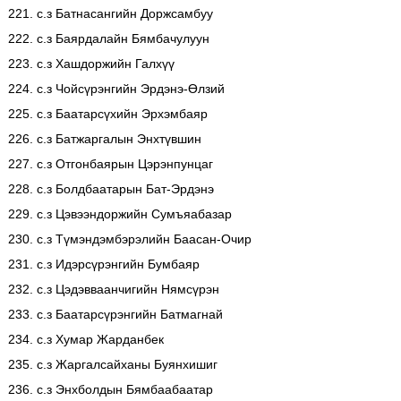
221. с.з Батнасангийн Доржсамбуу
222. с.з Баярдалайн Бямбачулуун
223. с.з Хашдоржийн Галхүү
224. с.з Чойсүрэнгийн Эрдэнэ-Өлзий
225. с.з Баатарсүхийн Эрхэмбаяр
226. с.з Батжаргалын Энхтүвшин
227. с.з Отгонбаярын Цэрэнпунцаг
228. с.з Болдбаатарын Бат-Эрдэнэ
229. с.з Цэвээндоржийн Сумъяабазар
230. с.з Түмэндэмбэрэлийн Баасан-Очир
231. с.з Идэрсүрэнгийн Бумбаяр
232. с.з Цэдэвваанчигийн Нямсүрэн
233. с.з Баатарсүрэнгийн Батмагнай
234. с.з Хумар Жарданбек
235. с.з Жаргалсайханы Буянхишиг
236. с.з Энхболдын Бямбаабаатар