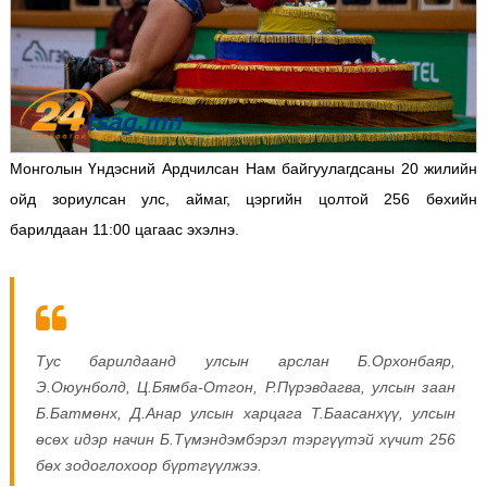
Монголын Үндэсний Ардчилсан Нам байгуулагдсаны 20 жилийн
ойд зориулсан улс, аймаг, цэргийн цолтой 256 бөхийн
барилдаан 11:00 цагаас эхэлнэ.
Тус барилдаанд улсын арслан Б.Орхонбаяр,
Э.Оюунболд, Ц.Бямба-Отгон, Р.Пүрэвдагва, улсын заан
Б.Батмөнх, Д.Анар улсын харцага Т.Баасанхүү, улсын
өсөх идэр начин Б.Түмэндэмбэрэл тэргүүтэй хүчит 256
бөх зодоглохоор бүртгүүлжээ.