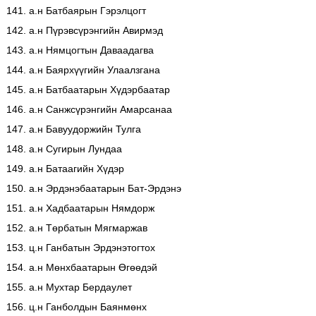
141. а.н Батбаярын Гэрэлцогт
142. а.н Пүрэвсүрэнгийн Авирмэд
143. а.н Нямцогтын Даваадагва
144. а.н Баярхүүгийн Улаалзгана
145. а.н Батбаатарын Хүдэрбаатар
146. а.н Санжсүрэнгийн Амарсанаа
147. а.н Бавуудоржийн Тулга
148. а.н Сугирын Лундаа
149. а.н Батаагийн Хүдэр
150. а.н Эрдэнэбаатарын Бат-Эрдэнэ
151. а.н Хадбаатарын Нямдорж
152. а.н Төрбатын Мягмаржав
153. ц.н Ганбатын Эрдэнэтогтох
154. а.н Мөнхбаатарын Өгөөдэй
155. а.н Мухтар Бердаулет
156. ц.н Ганболдын Баянмөнх