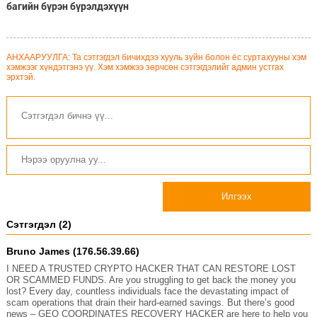
багийн бүрэн бүрэлдэхүүн
АНХААРУУЛГА: Та сэтгэгдэл бичихдээ хууль зүйн болон ёс суртахууны хэм
хэмжээг хүндэтгэнэ үү. Хэм хэмжээ зөрчсөн сэтгэгдэлийг админ устгах
эрхтэй.
Илгээх
Сэтгэгдэл (2)
Bruno James (176.56.39.66)
I NEED A TRUSTED CRYPTO HACKER THAT CAN RESTORE LOST
OR SCAMMED FUNDS. Are you struggling to get back the money you
lost? Every day, countless individuals face the devastating impact of
scam operations that drain their hard-earned savings. But there’s good
news – GEO COORDINATES RECOVERY HACKER are here to help you