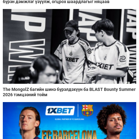
бүрэн дэмжлэг үзүүлж, огцрох шаардлагыг няцаав
The MongolZ багийн шинэ бүрэлдэхүүн ба BLAST Bounty Summer
2026 тэмцээний тойм