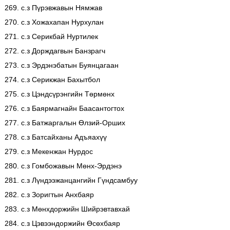
269. с.з Пүрэвжавын Нямжав
270. с.з Хожахапан Нурхулан
271. с.з Серикбай Нуртилек
272. с.з Дорждагвын Банзрагч
273. с.з Эрдэнэбатын Буянцагаан
274. с.з Серикжан Бахытбол
275. с.з Цэндсүрэнгийн Төрмөнх
276. с.з Баярмагнайн Баасантогтох
277. с.з Батжаргалын Өлзий-Орших
278. с.з Батсайханы Адъяахүү
279. с.з Мекенжан Нурдос
280. с.з Гомбожавын Мөнх-Эрдэнэ
281. с.з Лүндээжанцангийн Гүндсамбуу
282. с.з Зоригтын Анхбаяр
283. с.з Мөнхдоржийн Шийрэвтавхай
284. с.з Цэвээндоржийн Өсөхбаяр