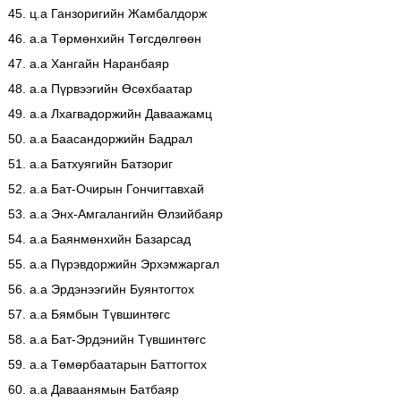
45. ц.а Ганзоригийн Жамбалдорж
46. а.а Төрмөнхийн Төгсдөлгөөн
47. а.а Хангайн Наранбаяр
48. а.а Пүрвээгийн Өсөхбаатар
49. а.а Лхагвадоржийн Даваажамц
50. а.а Баасандоржийн Бадрал
51. а.а Батхуягийн Батзориг
52. а.а Бат-Очирын Гончигтавхай
53. а.а Энх-Амгалангийн Өлзийбаяр
54. а.а Баянмөнхийн Базарсад
55. а.а Пүрэвдоржийн Эрхэмжаргал
56. а.а Эрдэнээгийн Буянтогтох
57. а.а Бямбын Түвшинтөгс
58. а.а Бат-Эрдэнийн Түвшинтөгс
59. а.а Төмөрбаатарын Баттогтох
60. а.а Даваанямын Батбаяр