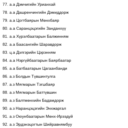
77. а.а Дэмчигийн Урианхай
78. а.а Дашренчингийн Дэмиддорж
79. а.а Цогтбаярын Мөнхбаяр
80. а.а Саранцэцэгийн Занданхүү
81. а.а Хүрэлбаатарын Балжинням
82. а.а Баасангийн Шаравдорж
83. ц.а Дэлгэрийн Цэрэнням
84. а.а Нэргүйбаатарын Баярбаатар
85. а.а Батбаатарын Цагаанбанди
86. а.з Болдын Түвшинтулга
87. а.з Мягмарын Тэгшбаяр
88. а.з Мягмарын Баттүвшин
89. а.з Балтмөнхийн Бадамдорж
90. а.з Наранцэцэгийн Энхжаргал
91. а.з Оюунбаатарын Мөнх-Ирээдүй
92. а.з Эрдэнэцогтын Шийравнямбуу