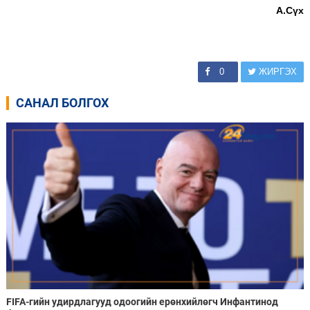
А.Сүх
0
ЖИРГЭХ
САНАЛ БОЛГОХ
FIFA-гийн удирдлагууд одоогийн ерөнхийлөгч Инфантинод