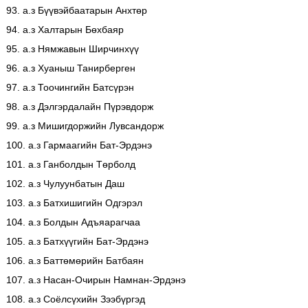
93. а.з Бүүвэйбаатарын Анхтөр
94. а.з Халтарын Бөхбаяр
95. а.з Нямжавын Ширчинхүү
96. а.з Хуаныш Танирберген
97. а.з Тоочингийн Батсүрэн
98. а.з Дэлгэрдалайн Пүрэвдорж
99. а.з Мишигдоржийн Лувсандорж
100. а.з Гармаагийн Бат-Эрдэнэ
101. а.з Ганболдын Төрболд
102. а.з Чулуунбатын Даш
103. а.з Батхишигийн Одгэрэл
104. а.з Болдын Адъяарагчаа
105. а.з Батхүүгийн Бат-Эрдэнэ
106. а.з Баттөмөрийн Батбаян
107. а.з Насан-Очирын Намнан-Эрдэнэ
108. а.з Соёлсүхийн Зээбүргэд