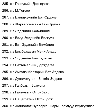
285. с.з Гансүхийн Дорждагва
286. с.з М.Төгсөө
287. с.з Баньдхүүгийн Бат-Эрдэнэ
288. с.з Жаргалсайханы Ган-Эрдэнэ
289. с.з Эрдэнийн Балжинням
290. с.з Болд-Эрдэнийн Билгүүн
291. с.з Бат-Эрдэнийн Бямбацогт
292. с.з Бямбажавын Мөнх-Алдар
293. с.з Эрдэнийн Бямбадалай
294. с.з Баттөмөрийн Дорждагва
295. с.з Амгаланбаатарын Бат-Эрдэнэ
296. с.з Дуламхүүгийн Бямба-Эрдэнэ
297. с.з Ганбатын Батмөнх
298. с.з Гантулгын Отгонбаяр
299. с.з Нацагбатын Отгонцоож
300. с.з Жанболат Нурберген нарын бөхчүүд бүртгүүллээ.