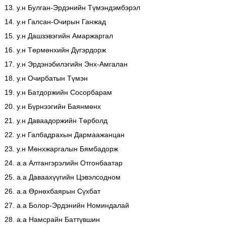
13. у.н Булган-Эрдэнийн Түмэндэмбэрэл
14. у.н Галсан-Очирын Ганжад
15. у.н Дашзэвэгийн Амаржаргал
16. у.н Төрмөнхийн Дүгэрдорж
17. у.н Эрдэнэбилэгийн Энх-Амгалан
18. у.н Очирбатын Түмэн
19. у.н Батдоржийн Сосорбарам
20. у.н Бүрнээгийн Баянмөнх
21. у.н Даваадоржийн Төрболд
22. у.н Галбадрахын Дармаажанцан
23. у.н Мөнхжаргалын Бямбадорж
24. а.а Алтангэрэлийн Отгонбаатар
25. а.а Даваахүүгийн Цэвэлсодном
26. а.а Өрнөхбаярын Сүхбат
27. а.а Болор-Эрдэнийн Номиндалай
28. а.а Намсрайн Баттүвшин