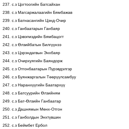
237. с.з Цогтоогийн Батсайхан
238. с.з Магсаржалаагийн Бямбажав
239. с.з Батнасангийн Цэнд-Очир
240. с.з Ганбаатарын Ганбаяр
241. с.з Цэвэгмэдийн Бямбацогт
242. с.з Өлзийбатын Билгүүнээ
243. с.з Цэрэндагвын Энхбаяр
244. с.з Очирхуягийн Баяндорж
245. с.з Отгонбаатарын Пүрэвдэлгэр
246. с.з Буянжаргалын Төөрүүлсамбуу
247. с.з Наранхүүгийн Баатархүү
248. с.з Батсуурийн Өлзийням
249. с.з Бат-Өлзийн Ганбаатар
250. с.з Дашнямын Мөнх-Отгон
251. с.з Ганболдын Энхтүвшин
252. с.з Беймбет Ербол