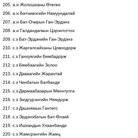
205. а.н Жолошханы Өтеген
206. а.н Батчимэгийн Намуундалай
207. а.н Бат-Очирын Ган-Эрдэнэ
208. а.н Галдандагвын Цэрэнтогтох
209. с.з Бат-Эрдэнийн Ган-Эрдэнэ
210. с.з Жаргалсайханы Цовоодорж
211. с.з Ганхуягийн Бямбадорж
212. с.з Бямбаагийн Золоо
213. с.з Даваагийн Жарантай
214. с.з Чинбатын Батбанди
215. с.з Дармаабазарын Мөнхтулга
216. с.з Загдсүрэнгийн Нямдорж
217. с.з Дашнямын Гантөгс
218. с.з Эрдэнэбатын Бат-Өлзий
219. с.з Ишхандын Улаанбанди
220. с.з Жамсрангийн Жамц