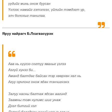
үүдийг минь онож буусан
Үхлээс намайг гэтэлгэх, үйлийн тэмдэгт үр,
элч болохыг танилаа.
Яруу найрагч Б.Лхагвасүрэн
Аав нь хүүгээ согтуу явахыг үзлээ
Азгүй хүнээ би...
Аманд багтдаг байсан тэр хөөрхөн хөл нь
Агуу орчлонг онож ядан тэнчигнэнэ
Залуу насны багтаж ядсан аагинд
Заамны товч нулимс шиг унаж
Дээл битгий хэл
Дэлхий багадсан чиний насыг аав нь