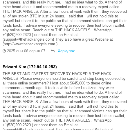
scammers, and this really hurt me. I had no idea what to do. A friend of
mine heard about it and recommended me to a recovery expert called
THE HACK ANGELS. After a few hours of work with them, they recovered
all of my stolen BTC in just 24 hours. I said that I will not hold this to
myself but share it to the public so that all scammed victims can get their
funds back. I advise everyone seeking to recover their lost bitcoin wallet,
any online scam. Reach out to THE HACK ANGELS. WhatsApp
+1(520)200-2320 ) or shoot them an Email at
(support@thehackangels.com) They also have a great Website at
(http://www.thehackangels.com )
2025 оны 06 сарын 07
|
Хариулах
Edward Kim (172.94.10.253)
THE BEST AND FASTEST RECOVERY HACKER // THE HACK
ANGELS Please everyone should be careful and stop being deceived by
all these online scammers? I lost about $645,000 to these online
scammers a month ago. It took a while before I realized they were
scammers, and this really hurt me. I had no idea what to do. A friend of
mine heard about it and recommended me to a recovery expert called
THE HACK ANGELS. After a few hours of work with them, they recovered
all of my stolen BTC in just 24 hours. I said that I will not hold this to
myself but share it to the public so that all scammed victims can get their
funds back. I advise everyone seeking to recover their lost bitcoin wallet,
any online scam. Reach out to THE HACK ANGELS. WhatsApp
+1(520)200-2320 ) or shoot them an Email at
(support@thehackangels.com) They also have a great Website at