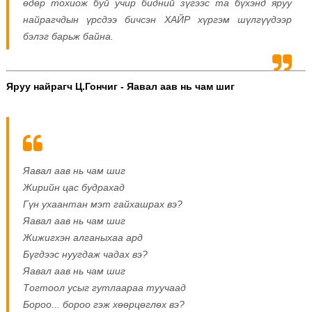
өдөр тохиож буй учир бидний зүгээс та бүхэнд яруу
найрагчдын үрсдээ бичсэн ХАЙР хүргэм шүлгүүдээр
бэлэг барьж байна.
Яруу найрагч Ц.Гончиг - Яавал аав нь чам шиг
Яавал аав нь чам шиг
Жирийн цас будрахад
Гүн ухаантан мэт гайхашрах вэ?
Яавал аав нь чам шиг
Жижигхэн алганыхаа ард
Бүгдээс нуугдаж чадах вэ?
Яавал аав нь чам шиг
Тогтоол усыг гутлаараа туучаад
Бороо... бороо гэж хөөрцөглөх вэ?