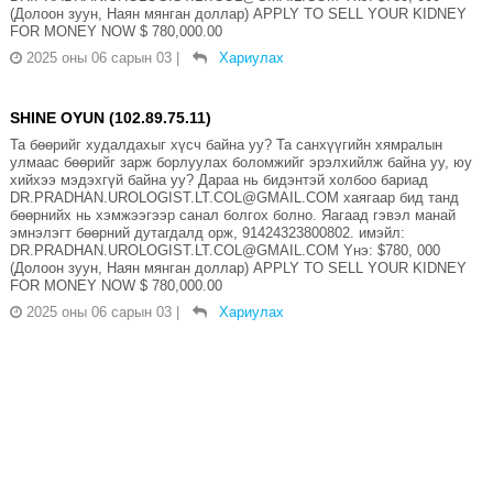
(Долоон зуун, Наян мянган доллар) APPLY TO SELL YOUR KIDNEY
FOR MONEY NOW $ 780,000.00
2025 оны 06 сарын 03
|
Хариулах
SHINE OYUN (102.89.75.11)
Та бөөрийг худалдахыг хүсч байна уу? Та санхүүгийн хямралын
улмаас бөөрийг зарж борлуулах боломжийг эрэлхийлж байна уу, юу
хийхээ мэдэхгүй байна уу? Дараа нь бидэнтэй холбоо бариад
DR.PRADHAN.UROLOGIST.LT.COL@GMAIL.COM хаягаар бид танд
бөөрнийх нь хэмжээгээр санал болгох болно. Яагаад гэвэл манай
эмнэлэгт бөөрний дутагдалд орж, 91424323800802. имэйл:
DR.PRADHAN.UROLOGIST.LT.COL@GMAIL.COM Yнэ: $780, 000
(Долоон зуун, Наян мянган доллар) APPLY TO SELL YOUR KIDNEY
FOR MONEY NOW $ 780,000.00
2025 оны 06 сарын 03
|
Хариулах