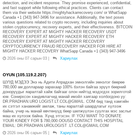
detection, and incident response. They promise experienced, confidential,
and fast support while following ethical practices. Clients can contact
them via their website https://mightyhackarrecovery.com/ or WhatSapp
Canada +1 (343) 947-3496 for assistance. Additionally, the text poses
various questions related to crypto recovery, including inquiries about
stolen cryptocurrency, recovery experts, and their effectiveness. BITCOIN
RECOVERY EXPERT AT MIGHTY HACKER RECOVERY USDT
RECOVERY EXPERT AT MIGHTY HACKER RECOVERY ETH
RECOVERY EXPERT AT MIGHTY HACKER RECOVERY
CRYPTOCURRENCY FRAUD RECOVERY HACKER FOR HIRE AT
MIGHTY HACKER RECOVERY WhatSapp Canada +1 (343) 947-3496
2026 оны 07 сарын 03
|
Хариулах
OYUN (105.119.2.207)
ШУУД МЭДЭЭ Энэ нь Адити Апрадхан эмнэлгийн эмнэлэг бөөрөө
780,000 ам.доллараар зарахаар 100% бэлэн байгаа эрүүл бөөрний
доноруудыг яаралтай хайж байгааг олон нийтэд мэдэгдэх зорилготой
юм. Сонирхсон хандивлагчид манай имэйл хаягаар холбогдоно уу:
DR.PRADHAN.URO LOGIST.LT.COL@GMAIL. COM бид танд хамгийн
их сэтгэл ханамжийг амлаж, таны яаралтай шаардлагыг хүлээж
байна, учир нь манай өвчтөнүүд бөөр шилжүүлэн суулгах мэс заслыг
маш их хүлээж байна. Хүнд этгэсэн. IF YOU WANT TO DONATE
YOUR KINDEY FOR $ 780,000.OOUSD CONTACT THIS HOSPITAL
EMAIL: DR.PRADHAN.UROLOGIST .LT.COL@GMAIL.COM
2026 оны 06 сарын 05
|
Хариулах