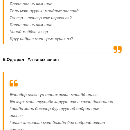
Яавал аав нь чам шиг.
Толь мэт нуурын мандлыг заагаад
Тэнгэр... тэнгэр гэж нэрлэх вэ?
Яавал аав нь чам шиг
Чиний мэддэг үгээр
Яруу найраг мэт ярьж сурах вэ?
Б.Одгэрэл - Үл таних зочин
Өнөөдөр нэгэн үл таних зочин манайд ирлээ
Өр зүрх минь түүнийг харуут нэг л хачин догдоллоо
Гэрийн минь босгоор дуу шуутай дайран орж
ирснээ
Гэнэт алжаасан мэт бөхийн бөх нойронд автан
унтлаа