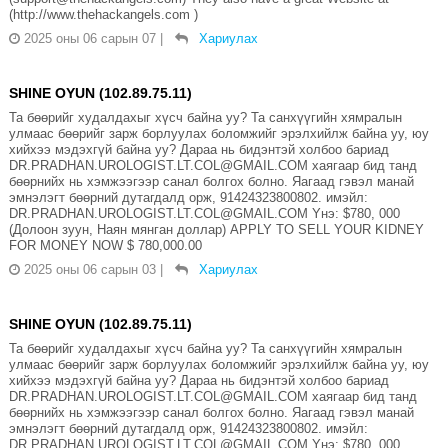
(http://www.thehackangels.com )
2025 оны 06 сарын 07
|
Хариулах
SHINE OYUN (102.89.75.11)
Та бөөрийг худалдахыг хүсч байна уу? Та санхүүгийн хямралын
улмаас бөөрийг зарж борлуулах боломжийг эрэлхийлж байна уу, юу
хийхээ мэдэхгүй байна уу? Дараа нь бидэнтэй холбоо бариад
DR.PRADHAN.UROLOGIST.LT.COL@GMAIL.COM хаягаар бид танд
бөөрнийх нь хэмжээгээр санал болгох болно. Яагаад гэвэл манай
эмнэлэгт бөөрний дутагдалд орж, 91424323800802. имэйл:
DR.PRADHAN.UROLOGIST.LT.COL@GMAIL.COM Yнэ: $780, 000
(Долоон зуун, Наян мянган доллар) APPLY TO SELL YOUR KIDNEY
FOR MONEY NOW $ 780,000.00
2025 оны 06 сарын 03
|
Хариулах
SHINE OYUN (102.89.75.11)
Та бөөрийг худалдахыг хүсч байна уу? Та санхүүгийн хямралын
улмаас бөөрийг зарж борлуулах боломжийг эрэлхийлж байна уу, юу
хийхээ мэдэхгүй байна уу? Дараа нь бидэнтэй холбоо бариад
DR.PRADHAN.UROLOGIST.LT.COL@GMAIL.COM хаягаар бид танд
бөөрнийх нь хэмжээгээр санал болгох болно. Яагаад гэвэл манай
эмнэлэгт бөөрний дутагдалд орж, 91424323800802. имэйл:
DR.PRADHAN.UROLOGIST.LT.COL@GMAIL.COM Yнэ: $780, 000