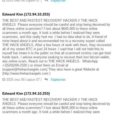
2025 оны 06 сарын 07
|
Хариулах
Edward Kim (172.94.10.253)
THE BEST AND FASTEST RECOVERY HACKER // THE HACK
ANGELS Please everyone should be careful and stop being deceived by
all these online scammers? I lost about $645,000 to these online
scammers a month ago. It took a while before I realized they were
scammers, and this really hurt me. I had no idea what to do. A friend of
mine heard about it and recommended me to a recovery expert called
THE HACK ANGELS. After a few hours of work with them, they recovered
all of my stolen BTC in just 24 hours. I said that I will not hold this to
myself but share it to the public so that all scammed victims can get their
funds back. I advise everyone seeking to recover their lost bitcoin wallet,
any online scam. Reach out to THE HACK ANGELS. WhatsApp
+1(520)200-2320 ) or shoot them an Email at
(support@thehackangels.com) They also have a great Website at
(http://www.thehackangels.com )
2025 оны 06 сарын 07
|
Хариулах
Edward Kim (172.94.10.253)
THE BEST AND FASTEST RECOVERY HACKER // THE HACK
ANGELS Please everyone should be careful and stop being deceived by
all these online scammers? I lost about $645,000 to these online
scammers a month ago. It took a while before I realized they were