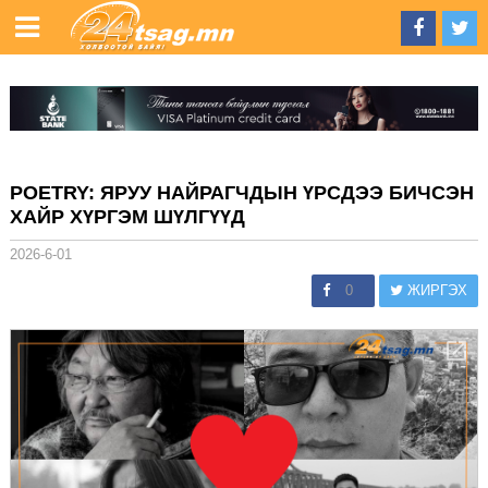
POETRY: ЯРУУ НАЙРАГЧДЫН ҮРСДЭЭ БИЧСЭН
ХАЙР ХҮРГЭМ ШҮЛГҮҮД
2026-6-01
0
ЖИРГЭХ