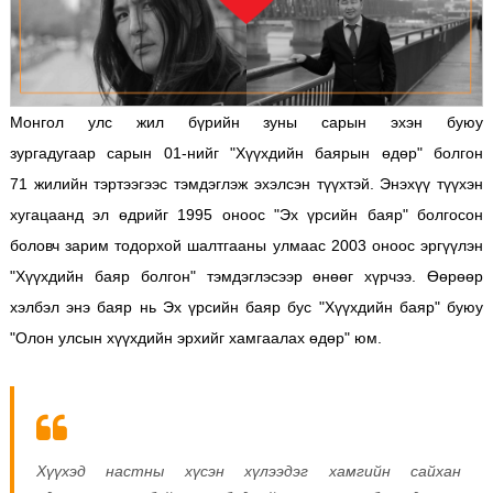
Монгол улс жил бүрийн зуны сарын эхэн буюу
зургадугаар сарын 01-нийг "Хүүхдийн баярын өдөр" болгон
71 жилийн тэртээгээс тэмдэглэж эхэлсэн түүхтэй. Энэхүү түүхэн
хугацаанд эл өдрийг 1995 оноос "Эх үрсийн баяр" болгосон
боловч зарим тодорхой шалтгааны улмаас 2003 оноос эргүүлэн
"Хүүхдийн баяр болгон" тэмдэглэсээр өнөөг хүрчээ. Өөрөөр
хэлбэл энэ баяр нь Эх үрсийн баяр бус "Хүүхдийн баяр" буюу
"Олон улсын хүүхдийн эрхийг хамгаалах өдөр" юм.
Хүүхэд настны хүсэн хүлээдэг хамгийн сайхан