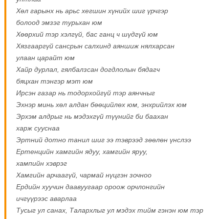
Хөл гарынх нь арьс хегшин хүнийх шиг үрчгэр
болоод эмзэг турьхан юм
Хөөрхий тэр хэлгүй, бас ганц ч шүдгүй юм
Хязгааргүй сансрын салхинд аяншиж нялхарсан
улаан царайт юм
Хайр дурлал, гялбалзсан догдлолын бядагч
бяцхан тэнгэр мэт юм
Ирсэн газар нь тодорхойгүй тэр аянчныг
Эхнэр минь хөл алдан бөөцийлөх юм, энхрийлэх юм
Эрхэм алдрыг нь мэдэхгүй түүнийг би баахан
харж сууснаа
Эртний дотно танил шиг ээ тэврээд зөөлөн үнслээ
Ертенцийн хамгийн ядуу, хамгийн яруу,
хампийн хэврэг
Хамгийн арчаагүй, чармай нүцгэн зочноо
Ердийн хуучин даавуугаар ороож орчлонгийн
ичгүүрээс аварлаа
Тусыг ул санах, Талархлыг ул мэдэх тийм гэнэн юм тэр