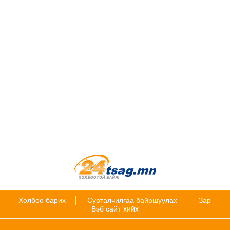
Холбоо барих
Сурталчилгаа байршуулах
Зар
Вэб сайт
хийх