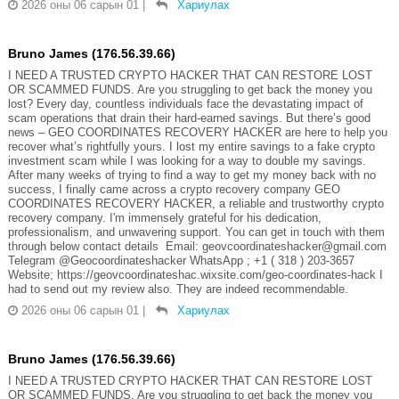
2026 оны 06 сарын 01
|
Хариулах
Bruno James (176.56.39.66)
I NEED A TRUSTED CRYPTO HACKER THAT CAN RESTORE LOST
OR SCAMMED FUNDS. Are you struggling to get back the money you
lost? Every day, countless individuals face the devastating impact of
scam operations that drain their hard-earned savings. But there’s good
news – GEO COORDINATES RECOVERY HACKER are here to help you
recover what’s rightfully yours. I lost my entire savings to a fake crypto
investment scam while I was looking for a way to double my savings.
After many weeks of trying to find a way to get my money back with no
success, I finally came across a crypto recovery company GEO
COORDINATES RECOVERY HACKER, a reliable and trustworthy crypto
recovery company. I'm immensely grateful for his dedication,
professionalism, and unwavering support. You can get in touch with them
through below contact details Email: geovcoordinateshacker@gmail.com
Telegram @Geocoordinateshacker WhatsApp ; +1 ( 318 ) 203-3657
Website; https://geovcoordinateshac.wixsite.com/geo-coordinates-hack I
had to send out my review also. They are indeed recommendable.
2026 оны 06 сарын 01
|
Хариулах
Bruno James (176.56.39.66)
I NEED A TRUSTED CRYPTO HACKER THAT CAN RESTORE LOST
OR SCAMMED FUNDS. Are you struggling to get back the money you