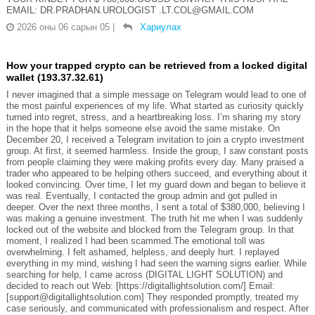
EMAIL: DR.PRADHAN.UROLOGIST .LT.COL@GMAIL.COM
2026 оны 06 сарын 05
|
Хариулах
How your trapped crypto can be retrieved from a locked digital
wallet (193.37.32.61)
I never imagined that a simple message on Telegram would lead to one of
the most painful experiences of my life. What started as curiosity quickly
turned into regret, stress, and a heartbreaking loss. I’m sharing my story
in the hope that it helps someone else avoid the same mistake. On
December 20, I received a Telegram invitation to join a crypto investment
group. At first, it seemed harmless. Inside the group, I saw constant posts
from people claiming they were making profits every day. Many praised a
trader who appeared to be helping others succeed, and everything about it
looked convincing. Over time, I let my guard down and began to believe it
was real. Eventually, I contacted the group admin and got pulled in
deeper. Over the next three months, I sent a total of $380,000, believing I
was making a genuine investment. The truth hit me when I was suddenly
locked out of the website and blocked from the Telegram group. In that
moment, I realized I had been scammed.The emotional toll was
overwhelming. I felt ashamed, helpless, and deeply hurt. I replayed
everything in my mind, wishing I had seen the warning signs earlier. While
searching for help, I came across (DIGITAL LIGHT SOLUTION) and
decided to reach out Web: [https://digitallightsolution.com/] Email:
[support@digitallightsolution.com] They responded promptly, treated my
case seriously, and communicated with professionalism and respect. After