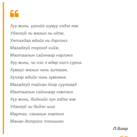
Хүү минь, үүнийг шувуу гэдэг юм.
Удахгүй чи махыг нь идэж,
Унтахдаа өдийг нь дэрлэнэ.
Магадгүй торонд хийж,
Магтаалын сайхнаар нэрлэнэ.
Хүү минь, чи нэг л өдөр нисч сурна.
Хүмүүс махыг чинь зулгааж,
Хүчээр өдийг чинь зумлана.
Магадгүй тайзан дээр суулгаад
Магтаалын сайхнаар хэмлэнэ.
Хүү минь, биднийг хүн гэдэг юм.
Удахгүй чи бидэн шиг
Мартах, санахын зовлонг
Манан дотроос тоншино.
Л.Баяр