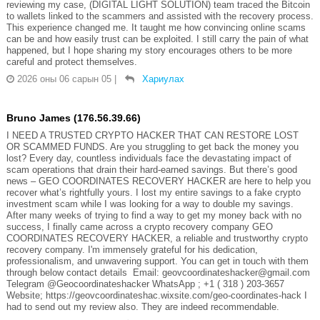
reviewing my case, (DIGITAL LIGHT SOLUTION) team traced the Bitcoin
to wallets linked to the scammers and assisted with the recovery process.
This experience changed me. It taught me how convincing online scams
can be and how easily trust can be exploited. I still carry the pain of what
happened, but I hope sharing my story encourages others to be more
careful and protect themselves.
2026 оны 06 сарын 05
|
Хариулах
Bruno James (176.56.39.66)
I NEED A TRUSTED CRYPTO HACKER THAT CAN RESTORE LOST
OR SCAMMED FUNDS. Are you struggling to get back the money you
lost? Every day, countless individuals face the devastating impact of
scam operations that drain their hard-earned savings. But there’s good
news – GEO COORDINATES RECOVERY HACKER are here to help you
recover what’s rightfully yours. I lost my entire savings to a fake crypto
investment scam while I was looking for a way to double my savings.
After many weeks of trying to find a way to get my money back with no
success, I finally came across a crypto recovery company GEO
COORDINATES RECOVERY HACKER, a reliable and trustworthy crypto
recovery company. I'm immensely grateful for his dedication,
professionalism, and unwavering support. You can get in touch with them
through below contact details Email: geovcoordinateshacker@gmail.com
Telegram @Geocoordinateshacker WhatsApp ; +1 ( 318 ) 203-3657
Website; https://geovcoordinateshac.wixsite.com/geo-coordinates-hack I
had to send out my review also. They are indeed recommendable.