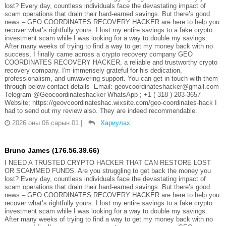
lost? Every day, countless individuals face the devastating impact of
scam operations that drain their hard-earned savings. But there’s good
news – GEO COORDINATES RECOVERY HACKER are here to help you
recover what’s rightfully yours. I lost my entire savings to a fake crypto
investment scam while I was looking for a way to double my savings.
After many weeks of trying to find a way to get my money back with no
success, I finally came across a crypto recovery company GEO
COORDINATES RECOVERY HACKER, a reliable and trustworthy crypto
recovery company. I'm immensely grateful for his dedication,
professionalism, and unwavering support. You can get in touch with them
through below contact details Email: geovcoordinateshacker@gmail.com
Telegram @Geocoordinateshacker WhatsApp ; +1 ( 318 ) 203-3657
Website; https://geovcoordinateshac.wixsite.com/geo-coordinates-hack I
had to send out my review also. They are indeed recommendable.
2026 оны 06 сарын 01
|
Хариулах
Bruno James (176.56.39.66)
I NEED A TRUSTED CRYPTO HACKER THAT CAN RESTORE LOST
OR SCAMMED FUNDS. Are you struggling to get back the money you
lost? Every day, countless individuals face the devastating impact of
scam operations that drain their hard-earned savings. But there’s good
news – GEO COORDINATES RECOVERY HACKER are here to help you
recover what’s rightfully yours. I lost my entire savings to a fake crypto
investment scam while I was looking for a way to double my savings.
After many weeks of trying to find a way to get my money back with no