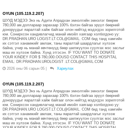
OYUN (105.119.2.207)
ШУУД МЭДЭЭ Энэ нь Адити Апрадхан эмнэлгийн эмнэлэг бөөрөө
780,000 ам.доллараар зарахаар 100% бэлэн байгаа эрүүл бөөрний
доноруудыг яаралтай хайж байгааг олон нийтэд мэдэгдэх зорилготой
юм. Сонирхсон хандивлагчид манай имэйл хаягаар холбогдоно уу:
DR.PRADHAN.URO LOGIST.LT.COL@GMAIL. COM бид танд хамгийн
их сэтгэл ханамжийг амлаж, таны яаралтай шаардлагыг хүлээж
байна, учир нь манай өвчтөнүүд бөөр шилжүүлэн суулгах мэс заслыг
маш их хүлээж байна. Хүнд этгэсэн. IF YOU WANT TO DONATE
YOUR KINDEY FOR $ 780,000.OOUSD CONTACT THIS HOSPITAL
EMAIL: DR.PRADHAN.UROLOGIST .LT.COL@GMAIL.COM
2026 оны 06 сарын 05
|
Хариулах
OYUN (105.119.2.207)
ШУУД МЭДЭЭ Энэ нь Адити Апрадхан эмнэлгийн эмнэлэг бөөрөө
780,000 ам.доллараар зарахаар 100% бэлэн байгаа эрүүл бөөрний
доноруудыг яаралтай хайж байгааг олон нийтэд мэдэгдэх зорилготой
юм. Сонирхсон хандивлагчид манай имэйл хаягаар холбогдоно уу:
DR.PRADHAN.URO LOGIST.LT.COL@GMAIL. COM бид танд хамгийн
их сэтгэл ханамжийг амлаж, таны яаралтай шаардлагыг хүлээж
байна, учир нь манай өвчтөнүүд бөөр шилжүүлэн суулгах мэс заслыг
маш их хүлээж байна. Хүнд этгэсэн. IF YOU WANT TO DONATE
YOUR KINDEY FOR $ 780,000.OOUSD CONTACT THIS HOSPITAL