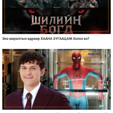
Энэ амралтын өдрөөр ХААНА ЗУГААЦАЖ болох вэ?