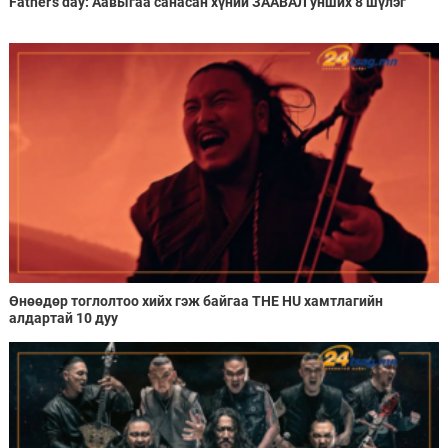
Father's day: Аавыгаа санасан хүний ЗААВАЛ унших 8 шүлэг
Өнөөдөр тоглолтоо хийх гэж байгаа THE HU хамтлагийн
алдартай 10 дуу