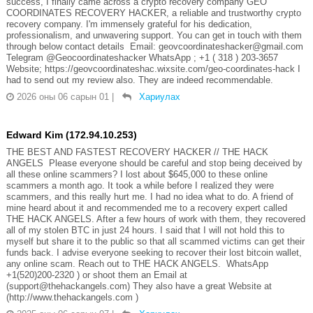
success, I finally came across a crypto recovery company GEO
COORDINATES RECOVERY HACKER, a reliable and trustworthy crypto
recovery company. I'm immensely grateful for his dedication,
professionalism, and unwavering support. You can get in touch with them
through below contact details Email: geovcoordinateshacker@gmail.com
Telegram @Geocoordinateshacker WhatsApp ; +1 ( 318 ) 203-3657
Website; https://geovcoordinateshac.wixsite.com/geo-coordinates-hack I
had to send out my review also. They are indeed recommendable.
2026 оны 06 сарын 01
|
Хариулах
Edward Kim (172.94.10.253)
THE BEST AND FASTEST RECOVERY HACKER // THE HACK
ANGELS Please everyone should be careful and stop being deceived by
all these online scammers? I lost about $645,000 to these online
scammers a month ago. It took a while before I realized they were
scammers, and this really hurt me. I had no idea what to do. A friend of
mine heard about it and recommended me to a recovery expert called
THE HACK ANGELS. After a few hours of work with them, they recovered
all of my stolen BTC in just 24 hours. I said that I will not hold this to
myself but share it to the public so that all scammed victims can get their
funds back. I advise everyone seeking to recover their lost bitcoin wallet,
any online scam. Reach out to THE HACK ANGELS. WhatsApp
+1(520)200-2320 ) or shoot them an Email at
(support@thehackangels.com) They also have a great Website at
(http://www.thehackangels.com )