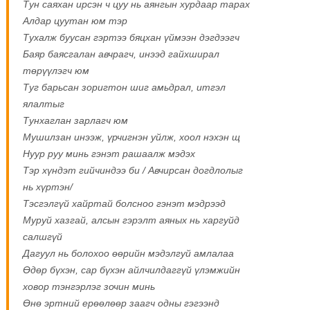
Тун саяхан ирсэн ч цуу нь аянгын хурдаар тарах
Алдар цуутан юм тэр
Тухалж буусан гэртээ бяцхан үймээн дэгдээгч
Баяр баясгалан авчрагч, инээд гайхширал
төрүүлэгч юм
Туг барьсан зоригтон шиг амьдрал, итгэл
ялалтыг
Тунхаглан зарлагч юм
Мушилзан инээж, үрчигнэн уйлж, хоол нэхэн щ
Hyyp pyy минь гэнэт рашаалж мэдэх
Тэр хүндэт гийчиндээ би / Авчирсан догдлолыг
нь хүртэн/
Тэсгэлгүй хайртай болсноо гэнэт мэдрээд
Муруй хазгай, алсын гэрэлт аяных нь харгуйд
салшгүй
Дагуул нь болохоо өөрийн мэдэлгуй амлалаа
Өдөр бүхэн, сар бүхэн айлчилдаггүй үлэмжийн
ховор тэнгэрлэг зочин минь
Өнө эртний ерөөлөөр заагч одны гэгээнд