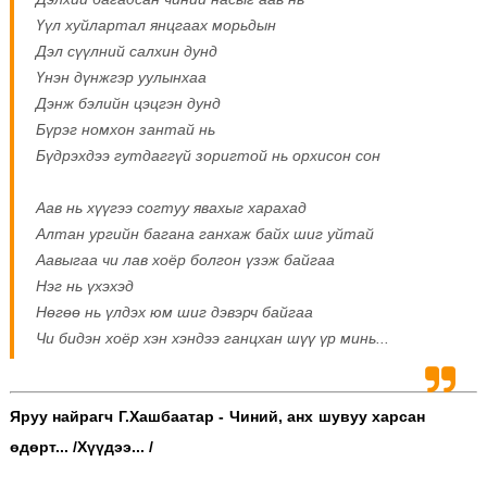
Үүл хуйлартал янцгаах морьдын
Дэл сүүлний салхин дунд
Үнэн дүнжгэр уулынхаа
Дэнж бэлийн цэцгэн дунд
Бүрэг номхон зантай нь
Бүдрэхдээ гутдаггүй зоригтой нь орхисон сон
Аав нь хүүгээ согтуу явахыг харахад
Алтан ургийн багана ганхаж байх шиг уйтай
Аавыгаа чи лав хоёр болгон үзэж байгаа
Нэг нь үхэхэд
Нөгөө нь үлдэх юм шиг дэвэрч байгаа
Чи бидэн хоёр хэн хэндээ ганцхан шүү үр минь...
Яруу найрагч Г.Хашбаатар - Чиний, анх шувуу харсан
өдөрт... /Хүүдээ... /