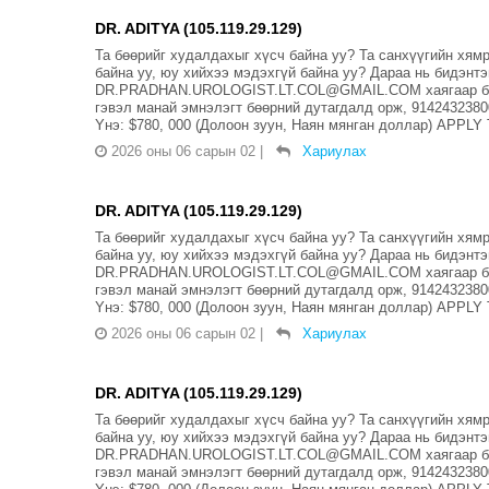
DR. ADITYA (105.119.29.129)
Та бөөрийг худалдахыг хүсч байна уу? Та санхүүгийн хя
байна уу, юу хийхээ мэдэхгүй байна уу? Дараа нь бидэнт
DR.PRADHAN.UROLOGIST.LT.COL@GMAIL.COM хаягаар бид 
гэвэл манай эмнэлэгт бөөрний дутагдалд орж, 914243
Yнэ: $780, 000 (Долоон зуун, Наян мянган доллар) AP
2026 оны 06 сарын 02
|
Хариулах
DR. ADITYA (105.119.29.129)
Та бөөрийг худалдахыг хүсч байна уу? Та санхүүгийн хя
байна уу, юу хийхээ мэдэхгүй байна уу? Дараа нь бидэнт
DR.PRADHAN.UROLOGIST.LT.COL@GMAIL.COM хаягаар бид 
гэвэл манай эмнэлэгт бөөрний дутагдалд орж, 914243
Yнэ: $780, 000 (Долоон зуун, Наян мянган доллар) AP
2026 оны 06 сарын 02
|
Хариулах
DR. ADITYA (105.119.29.129)
Та бөөрийг худалдахыг хүсч байна уу? Та санхүүгийн хя
байна уу, юу хийхээ мэдэхгүй байна уу? Дараа нь бидэнт
DR.PRADHAN.UROLOGIST.LT.COL@GMAIL.COM хаягаар бид 
гэвэл манай эмнэлэгт бөөрний дутагдалд орж, 914243