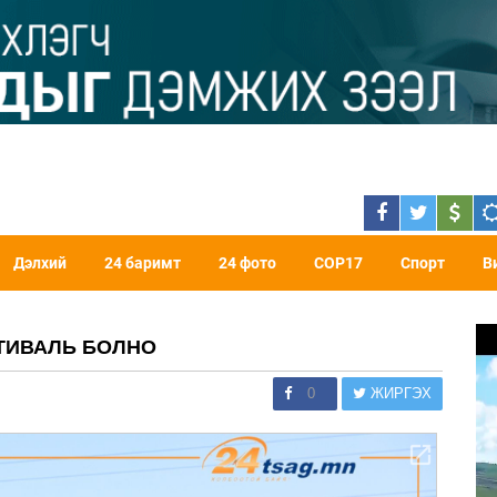
Дэлхий
24 баримт
24 фото
COP17
Спорт
В
ТИВАЛЬ БОЛНО
0
ЖИРГЭХ