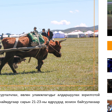
урталчлах, өвлөн уламжлагчдыг алдаршуулах зорилготой
наймдугаар сарын 21-23-ны өдрүүдэд зохион байгуулахаар