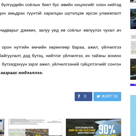
 бүлгүүдийн соёлын биет бус өвийн онцлогийг олон нийтэд
ицон амьдрах түүнтэй харилцан шүтэлцэж ирсэн уламжлалт
чадварыг дэмжих, залуу үед өв соёлыг өвлүүлэх чухал ач
орон нутгийн өмчийн хөрөнгөөр бараа, ажил, үйлчилгээ
айгуулалт, дэд бүтэц, нийтлэг үйлчилгээ, их тайзны зохион
 бүтээгдэхүүн зэрэг ажил, үйлчилгээний гүйцэтгэгчийг сонгон
н газраас мэдээллээ.
0
ЖИРГЭХ