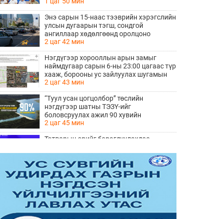
1 цаг 50 мин
Энэ сарын 15-наас тээврийн хэрэгслийн
улсын дугаарын тэгш, сондгой
ангиллаар хөдөлгөөнд оролцоно
2 цаг 42 мин
Нэгдүгээр хорооллын арын замыг
наймдугаар сарын 6-ны 23:00 цагаас түр
хааж, борооны ус зайлуулах шугамын
2 цаг 43 мин
хөндлөн сэтэлгээ хийнэ
“Туул усан цогцолбор” төслийн
нэгдүгээр шатны ТЭЗҮ-ийг
боловсруулах ажил 90 хувийн
2 цаг 45 мин
гүйцэтгэлтэй байна
Татварын өрийг барагдуулахдаа
орлогын 30 хувийг татвар төлөгчид
үлдээхээр хуульчилж, татварын
2 цаг 58 мин
тайлангаа залруулах хугацааг хоёр жил
болгон сунгажээ
Хятад АНУ-ын хориг арга хэмжээнд
хариу барьж, дроны экспортод
хязгаарлалт тавилаа
3 цаг 7 мин