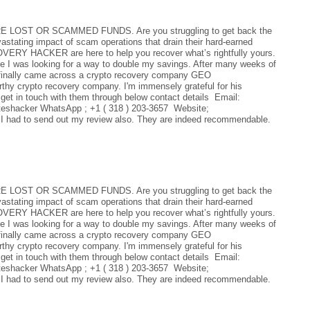
ST OR SCAMMED FUNDS. Are you struggling to get back the
astating impact of scam operations that drain their hard-earned
Y HACKER are here to help you recover what’s rightfully yours.
le I was looking for a way to double my savings. After many weeks of
I finally came across a crypto recovery company GEO
crypto recovery company. I'm immensely grateful for his
get in touch with them through below contact details Email:
shacker WhatsApp ; +1 ( 318 ) 203-3657 Website;
 I had to send out my review also. They are indeed recommendable.
ST OR SCAMMED FUNDS. Are you struggling to get back the
astating impact of scam operations that drain their hard-earned
Y HACKER are here to help you recover what’s rightfully yours.
le I was looking for a way to double my savings. After many weeks of
I finally came across a crypto recovery company GEO
crypto recovery company. I'm immensely grateful for his
get in touch with them through below contact details Email:
shacker WhatsApp ; +1 ( 318 ) 203-3657 Website;
 I had to send out my review also. They are indeed recommendable.