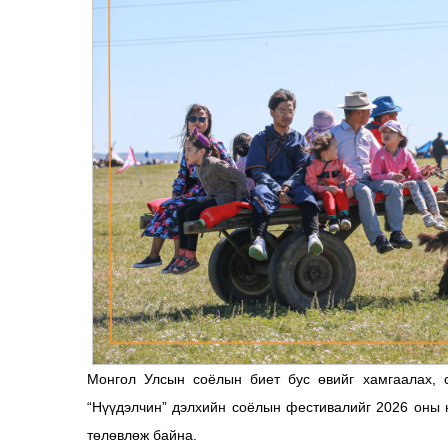
Монгол Улсын соёлын биет бус өвийг хамгаалах, с
“Нүүдэлчин” дэлхийн соёлын фестивалийг 2026 оны 
төлөвлөж байна.