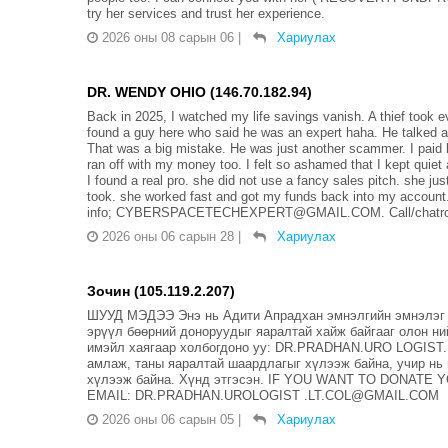
try her services and trust her experience.
2026 оны 08 сарын 06
|
Хариулах
DR. WENDY OHIO (146.70.182.94)
Back in 2025, I watched my life savings vanish. A thief took ev
found a guy here who said he was an expert haha. He talked ab
That was a big mistake. He was just another scammer. I paid 
ran off with my money too. I felt so ashamed that I kept quiet a
I found a real pro. she did not use a fancy sales pitch. she j
took. she worked fast and got my funds back into my account.
info; CYBERSPACETECHEXPERT@GMAIL.COM. Call/chatroo
2026 оны 06 сарын 28
|
Хариулах
Зочин (105.119.2.207)
ШУУД МЭДЭЭ Энэ нь Адити Апрадхан эмнэлгийн эмнэлэг б
эрүүл бөөрний доноруудыг яаралтай хайж байгааг олон н
имэйл хаягаар холбогдоно уу: DR.PRADHAN.URO LOGIST.
амлаж, таны яаралтай шаардлагыг хүлээж байна, учир нь
хүлээж байна. Хүнд этгэсэн. IF YOU WANT TO DONATE
EMAIL: DR.PRADHAN.UROLOGIST .LT.COL@GMAIL.COM
2026 оны 06 сарын 05
|
Хариулах