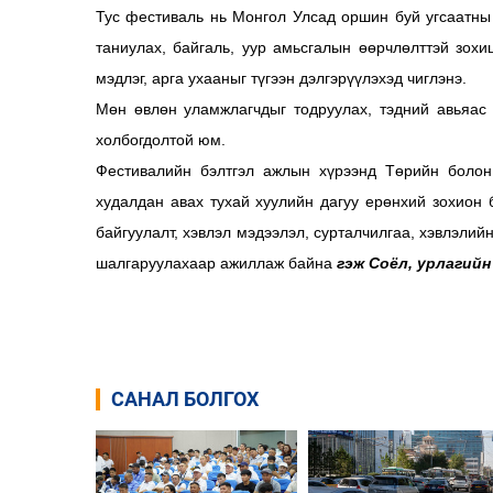
Тус фестиваль нь Монгол Улсад оршин буй угсаатны
таниулах, байгаль, уур амьсгалын өөрчлөлттэй зох
мэдлэг, арга ухааныг түгээн дэлгэрүүлэхэд чиглэнэ.
Мөн өвлөн уламжлагчдыг тодруулах, тэдний авьяас 
холбогдолтой юм.
Фестивалийн бэлтгэл ажлын хүрээнд Төрийн болон 
худалдан авах тухай хуулийн дагуу ерөнхий зохион б
байгуулалт, хэвлэл мэдээлэл, сурталчилгаа, хэвлэлийн
шалгаруулахаар ажиллаж байна
гэж Соёл, урлагий
САНАЛ БОЛГОХ