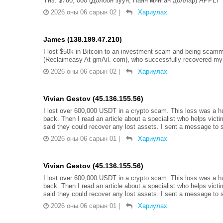
Yнэ: $780, 000 (Долоон зуун, Наян мянган доллар) AP
2026 оны 06 сарын 02
|
Хариулах
James (138.199.47.210)
I lost $50k in Bitcoin to an investment scam and being scammed
(Reclaimeasy At gmAil. com), who successfully recovered my 
2026 оны 06 сарын 02
|
Хариулах
Vivian Gestov (45.136.155.56)
I lost over 600,000 USDT in a crypto scam. This loss was a hug
back. Then I read an article about a specialist who helps vi
said they could recover any lost assets. I sent a message to s
2026 оны 06 сарын 01
|
Хариулах
Vivian Gestov (45.136.155.56)
I lost over 600,000 USDT in a crypto scam. This loss was a hug
back. Then I read an article about a specialist who helps vi
said they could recover any lost assets. I sent a message to s
2026 оны 06 сарын 01
|
Хариулах