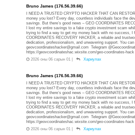
Bruno James (176.56.39.66)
I NEED A TRUSTED CRYPTO HACKER THAT CAN RESTORE LO
money you lost? Every day, countless individuals face the dev
savings. But there’s good news – GEO COORDINATES RECOVER
I lost my entire savings to a fake crypto investment scam whi
trying to find a way to get my money back with no success, 
COORDINATES RECOVERY HACKER, a reliable and trustworthy 
dedication, professionalism, and unwavering support. You can 
geovcoordinateshacker@gmail.com Telegram @Geocoordinate
https://geovcoordinateshac.wixsite.com/geo-coordinates-hack
2026 оны 06 сарын 01
|
Хариулах
Bruno James (176.56.39.66)
I NEED A TRUSTED CRYPTO HACKER THAT CAN RESTORE LO
money you lost? Every day, countless individuals face the dev
savings. But there’s good news – GEO COORDINATES RECOVER
I lost my entire savings to a fake crypto investment scam whi
trying to find a way to get my money back with no success, 
COORDINATES RECOVERY HACKER, a reliable and trustworthy 
dedication, professionalism, and unwavering support. You can 
geovcoordinateshacker@gmail.com Telegram @Geocoordinate
https://geovcoordinateshac.wixsite.com/geo-coordinates-hack
2026 оны 06 сарын 01
|
Хариулах