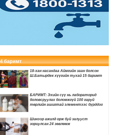
FIFA-гийн удирдлагууд одоогийн
ерөнхийлөгч Инфантинод бүрэн
дэмжлэг үзүүлж, огцрох шаардлагыг
4 цаг 13 мин
няцаав
Лос-Анжелесын давирхайн нүхнээс
Мөстлөгийн үеийн шинэ мэлхийн төрөл
илрүүлжээ
4 цаг 53 мин
Мексикийн алдарт TikTok инфлюэнсер
шууд дамжуулалтын үеэр буудуулан
амиа алджээ
4 баримт
5 цаг 12 мин
18-хан насандаа Аймгийн заан болсон
Өвөлжилтийн бэлтгэл ажлын хүрээнд
Ш.Батырбек хүүгийн тухай 15 баримт
Шадар сайд Н.Номтойбаяр Дорноговь
аймагт ажиллав
5 цаг 45 мин
БАРИМТ: Эхийн сүү нь лабораторид
боловсруулах боломжгүй 100 гаруй
Хуримын зочдын МЭДВЭЛ ЗОХИХ
төрлийн ашигтай элементээс бүрддэг
бичигдээгүй дүрмүүд
5 цаг 52 мин
Шинээр ажилд орж буй залууст
зориулсан 24 зөвлөмж
Өнөөдөр автомашины тэгш улсын
дугаартай хэрэглэгчдэд бензин олгоно