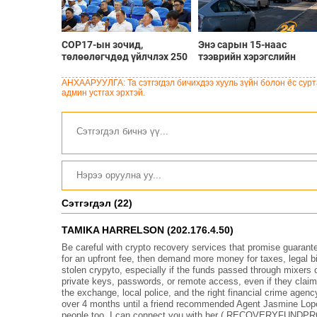
COP17-ын зочид,
Энэ сарын 15-наас
төлөөлөгчдөд үйлчлэх 250
тээврийн хэрэгслийн
орчим жолоочийг
улсын дугаарын тэгш,
сургалтад хамруулж байна
сондгой ангиллаар
АНХААРУУЛГА: Та сэтгэгдэл бичихдээ хууль зүйн болон ёс сурта
хөдөлгөөнд оролцоно
админ устгах эрхтэй.
Сэтгэгдэл (22)
TAMIKA HARRELSON (202.176.4.50)
Be careful with crypto recovery services that promise guaran
for an upfront fee, then demand more money for taxes, legal bi
stolen crypyto, especially if the funds passed through mixer
private keys, passwords, or remote access, even if they claim 
the exchange, local police, and the right financial crime agenc
over 4 months until a friend recommended Agent Jasmine Lope
people too. I can connect you with her ( RECOVERYFU