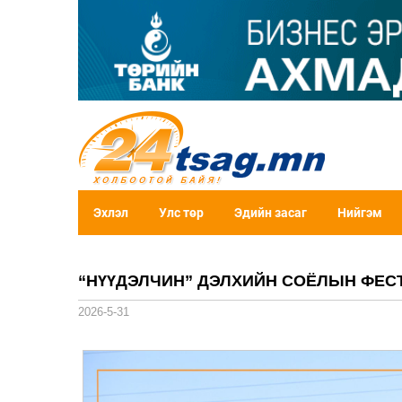
Эхлэл
Улс төр
Эдийн засаг
Нийгэм
“НҮҮДЭЛЧИН” ДЭЛХИЙН СОЁЛЫН ФЕС
2026-5-31