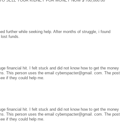
PLY TO SELL YOUR KIDNEY FOR MONEY NOW $ 780,000.00
 further while seeking help. After months of struggle, i found
lost funds.
e financial hit. I felt stuck and did not know how to get the money
ctims. This person uses the email cyberspacter@gmail. com. The post
ee if they could help me.
e financial hit. I felt stuck and did not know how to get the money
ctims. This person uses the email cyberspacter@gmail. com. The post
ee if they could help me.