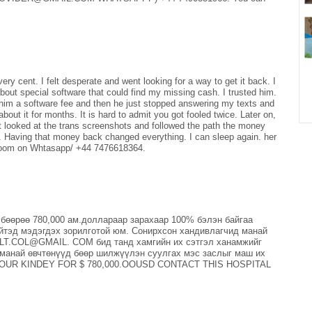
ery cent. I felt desperate and went looking for a way to get it back. I
out special software that could find my missing cash. I trusted him.
him a software fee and then he just stopped answering my texts and
bout it for months. It is hard to admit you got fooled twice. Later on,
ust looked at the trans screenshots and followed the path the money
 Having that money back changed everything. I can sleep again. her
m on Whtasapp/ +44 7476618364.
өөрөө 780,000 ам.доллараар зарахаар 100% бэлэн байгаа
ийтэд мэдэгдэх зорилготой юм. Сонирхсон хандивлагчид манай
LT.COL@GMAIL. COM бид танд хамгийн их сэтгэл ханамжийг
 манай өвчтөнүүд бөөр шилжүүлэн суулгах мэс заслыг маш их
 YOUR KINDEY FOR $ 780,000.OOUSD CONTACT THIS HOSPITAL