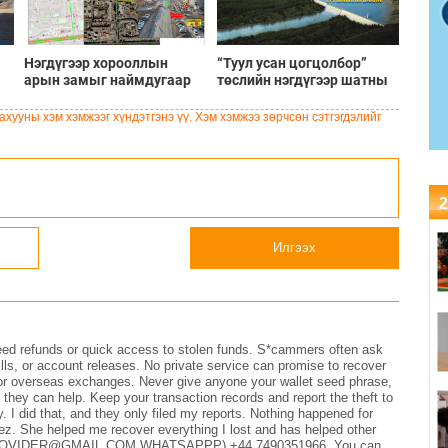
Нэгдүгээр хорооллын
“Туул усан цогцолбор”
арын замыг наймдугаар
төслийн нэгдүгээр шатны
сарын 6-ны 23:00 цагаас
ТЭЗҮ-ийг боловсруулах
түр хааж, борооны ус
ажил 90 хувийн
хууны хэм хэмжээг хүндэтгэнэ үү. Хэм хэмжээ зөрчсөн сэтгэгдэлийг
зайлуулах шугамын
гүйцэтгэлтэй байна
хөндлөн сэтэлгээ хийнэ
2
Илгээх
teed refunds or quick access to stolen funds. S*cammers often ask
lls, or account releases. No private service can promise to recover
s or overseas exchanges. Never give anyone your wallet seed phrase,
they can help. Keep your transaction records and report the theft to
y. I did that, and they only filed my reports. Nothing happened for
z. She helped me recover everything I lost and has helped other
NDPROVIDER@GMAIL.COM WHATSAPPP) +44 7490351966. You can