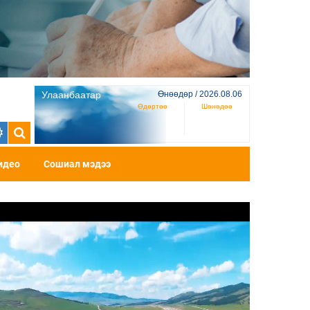
Улаанбаатар
Өнөөдөр / 2026.08.06
Өдөртөө
Шөнөдөө
идео
Сошиал мэдээ