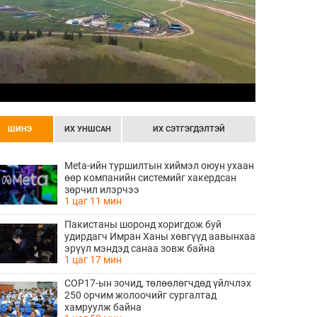
ШИНЭ
ИХ УНШСАН
ИХ СЭТГЭГДЭЛТЭЙ
Meta-ийн туршилтын хиймэл оюун ухаан
өөр компанийн системийг хакердсан
зөрчил илэрчээ
1 цаг 11 мин
Пакистаны шоронд хоригдож буй
удирдагч Имран Ханы хөвгүүд аавынхаа
эрүүл мэндэд санаа зовж байна
1 цаг 17 мин
COP17-ын зочид, төлөөлөгчдөд үйлчлэх
250 орчим жолоочийг сургалтад
хамруулж байна