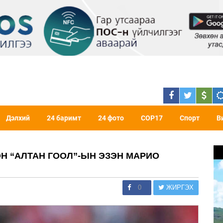
Дэлхий
24 баримт
24 фото
COP17
Спорт
В
 “АЛТАН ГООЛ”-ЫН ЭЗЭН МАРИО
0
ЖИРГЭХ