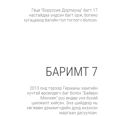
Гёце “Боруссия Дортмунд” багт 17
настайдаа үндсэн багт орж, богино
хугацаанд багийн гол тоглогч болсон.
БАРИМТ 7
2013 онд тэрээр Германы хамгийн
хүчтэй өрсөлдөгч баг болох “Байерн
Мюнхен” рүү өндөр үнэ бүхий
шилжилт хийсэн. Энэ шийдвэр нь
хөгжөөн дэмжигчдийн дунд ихээхэн
маргаан дагуулсан.