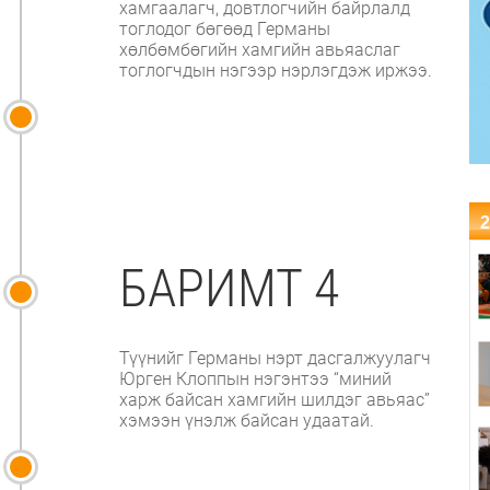
хамгаалагч, довтлогчийн байрлалд
тоглодог бөгөөд Германы
хөлбөмбөгийн хамгийн авьяаслаг
тоглогчдын нэгээр нэрлэгдэж иржээ.
2
БАРИМТ 4
Түүнийг Германы нэрт дасгалжуулагч
Юрген Клоппын нэгэнтээ “миний
харж байсан хамгийн шилдэг авьяас”
хэмээн үнэлж байсан удаатай.