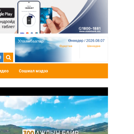
Улаанбаатар
Өнөөдөр / 2026.08.07
Өдөртөө
Шөнөдөө
идео
Сошиал мэдээ