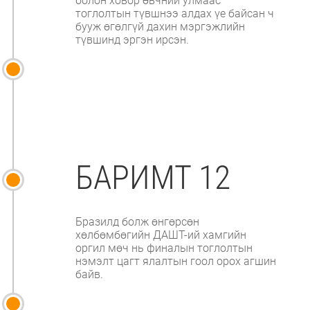
болон ховор өвчний улмаас
тоглолтын түвшнээ алдах үе байсан ч
бууж өгөлгүй дахин мэргэжлийн
түвшинд эргэн ирсэн.
БАРИМТ 12
Бразилд болж өнгөрсөн
хөлбөмбөгийн ДАШТ-ий хамгийн
оргил мөч нь финалын тоглолтын
нэмэлт цагт ялалтын гоол орох агшин
байв.