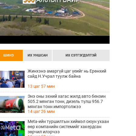
ШИНЭ
ИХ УНШСАН
ИХ СЭТГЭГДЭЛТЭЙ
Жинхэнэ амаргүй цаг үеийг нь Ерөнхий
сайд Н.Учрал туулж байна
13 цаг 57 мин
Энэ оны эхний хагас жилд авто бензин
505.2 мянган тонн, дизель түлш 956.7
мянган тонн импортолжээ
14 цаг 26 мин
Meta-ийн туршилтын хиймэл оюун ухаан
өөр компанийн системийг хакердсан
зөрчил илэрчээ