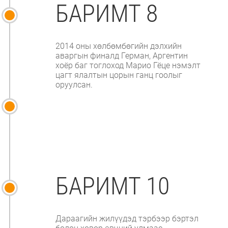
БАРИМТ 8
2014 оны хөлбөмбөгийн дэлхийн
аваргын финалд Герман, Аргентин
хоёр баг тоглоход Марио Гёце нэмэлт
цагт ялалтын цорын ганц гоолыг
оруулсан.
БАРИМТ 10
Дараагийн жилүүдэд тэрбээр бэртэл