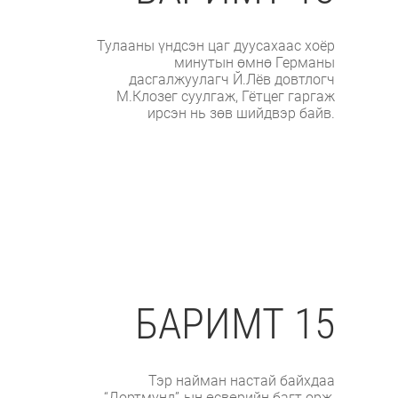
Тулааны үндсэн цаг дуусахаас хоёр
минутын өмнө Германы
дасгалжуулагч Й.Лёв довтлогч
М.Клозег суулгаж, Гётцег гаргаж
ирсэн нь зөв шийдвэр байв.
БАРИМТ 15
Тэр найман настай байхдаа
“Дортмунд”-ын өсвөрийн багт орж,