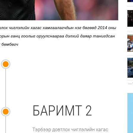
лох чиглэлийн хагас хамгаалагчдын нэг бөгөөд 2014 оны
орын ганц гоолыг оруулснаараа дэлхий даяар танигдсан
л бөмбөгч
БАРИМТ 2
Тэрбээр довтлох чиглэлийн хагас