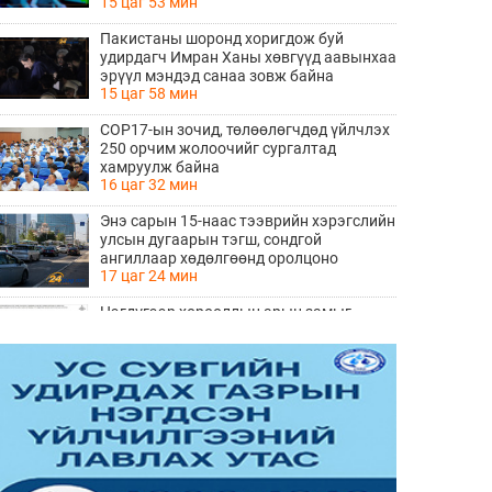
15 цаг 53 мин
Пакистаны шоронд хоригдож буй
удирдагч Имран Ханы хөвгүүд аавынхаа
эрүүл мэндэд санаа зовж байна
15 цаг 58 мин
COP17-ын зочид, төлөөлөгчдөд үйлчлэх
250 орчим жолоочийг сургалтад
хамруулж байна
16 цаг 32 мин
Энэ сарын 15-наас тээврийн хэрэгслийн
улсын дугаарын тэгш, сондгой
ангиллаар хөдөлгөөнд оролцоно
17 цаг 24 мин
Нэгдүгээр хорооллын арын замыг
наймдугаар сарын 6-ны 23:00 цагаас түр
хааж, борооны ус зайлуулах шугамын
17 цаг 25 мин
хөндлөн сэтэлгээ хийнэ
“Туул усан цогцолбор” төслийн
нэгдүгээр шатны ТЭЗҮ-ийг
боловсруулах ажил 90 хувийн
17 цаг 27 мин
гүйцэтгэлтэй байна