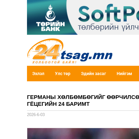
Эхлэл
Улс төр
Эдийн засаг
Нийгэм
ГЕРМАНЫ ХӨЛБӨМБӨГИЙГ ӨӨРЧИЛСӨН
ГЁЦЕГИЙН 24 БАРИМТ
2026-6-03