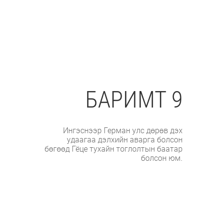
БАРИМТ 9
Ингэснээр Герман улс дөрөв дэх
удаагаа дэлхийн аварга болсон
бөгөөд Гёце тухайн тоглолтын баатар
болсон юм.