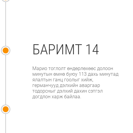
БАРИМТ 14
Марио тоглолт өндөрлөхөөс долоон
минутын өмнө буюу 113 дахь минутад
ялалтын ганц гоолыг хийж,
германчууд дэлхийн аваргаар
тодорсныг дэлхий дахин сэтгэл
догдлон харж байлаа.