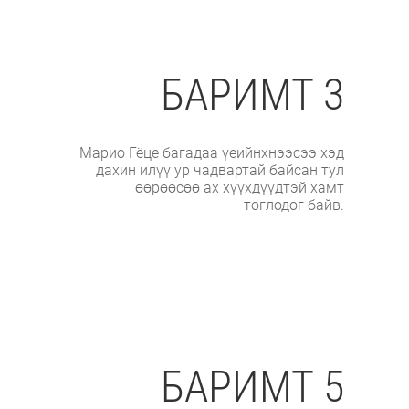
БАРИМТ 3
Марио Гёце багадаа үеийнхнээсээ хэд
дахин илүү ур чадвартай байсан тул
өөрөөсөө ах хүүхдүүдтэй хамт
тоглодог байв.
БАРИМТ 5