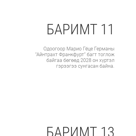
БАРИМТ 11
Одоогоор Марио Гёце Германы
“Айнтрахт Франкфурт” багт тоглож
байгаа бөгөөд 2028 он хүртэл
гэрээгээ сунгасан байна.
БАРИМТ 13