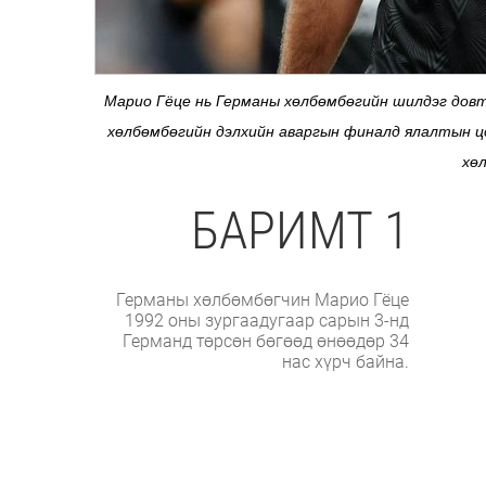
Марио Гёце нь Германы хөлбөмбөгийн шилдэг довт
хөлбөмбөгийн дэлхийн аваргын финалд ялалтын ц
хө
БАРИМТ 1
Германы хөлбөмбөгчин Марио Гёце
1992 оны зургаадугаар сарын 3-нд
Германд төрсөн бөгөөд өнөөдөр 34
нас хүрч байна.