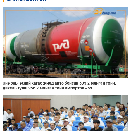
Энэ оны эхний хагас жилд авто бензин 505.2 мянган тонн,
дизель түлш 956.7 мянган тонн импортолжээ