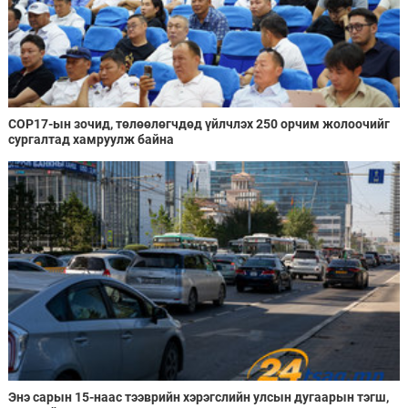
COP17-ын зочид, төлөөлөгчдөд үйлчлэх 250 орчим жолоочийг
сургалтад хамруулж байна
Энэ сарын 15-наас тээврийн хэрэгслийн улсын дугаарын тэгш,