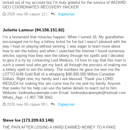
locked out of my account but I’m truly grateful for the service of WIZARD
GEO COORDINATES RECOVERY HACKER.
2026 оны 06 сарын 12
|
Хариулах
Juliette Lamour (94.156.151.82)
I’m a testament that miracles happen. When I turned 18, My grandfather
encouraged me to buy a lottery ticket for fun but I wasn’t pleased with the
way I kept on playing without winning. I was eager to learn more about
how to win the lottery and when I searched the internet I found numerous
articles saying how they won the lottery through his spells and I decided
to give it a try by contacting Lord Meduza. I’d love to say that this man is
such a sweet soul who got my back all through the process of making me
a lottery spell to win the lottery. The numbers he gave me won me the
LOTTO 6/49 Gold Ball of a whopping $48,000,000 Million Canadian
Dollars. Right now, my family and I are blessed. Thank you LORD
MEDUZA for making this win come true for me and my family. Anyone
that seeks for his help can use the below details to reach out to him
Website: lordmeduzatemple.com Email: lordmeduzatemple@hotmail.com
Whats_App: +1 807 798 3042.
2026 оны 06 сарын 08
|
Хариулах
Steve Ice (173.209.63.146)
THE PAIN AFTER LOSING A HARD EARNED MONEY TO A FAKE