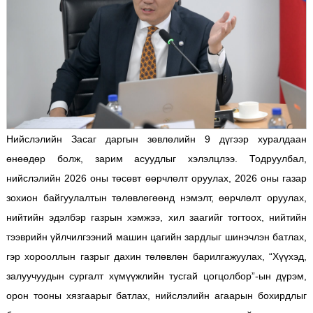
Нийслэлийн Засаг даргын зөвлөлийн 9 дүгээр хуралдаан
өнөөдөр болж, зарим асуудлыг хэлэлцлээ. Тодруулбал,
нийслэлийн 2026 оны төсөвт өөрчлөлт оруулах, 2026 оны газар
зохион байгуулалтын төлөвлөгөөнд нэмэлт, өөрчлөлт оруулах,
нийтийн эдэлбэр газрын хэмжээ, хил заагийг тогтоох, нийтийн
тээврийн үйлчилгээний машин цагийн зардлыг шинэчлэн батлах,
гэр хорооллын газрыг дахин төлөвлөн барилгажуулах, “Хүүхэд,
залуучуудын сургалт хүмүүжлийн тусгай цогцолбор”-ын дүрэм,
орон тооны хязгаарыг батлах, нийслэлийн агаарын бохирдлыг