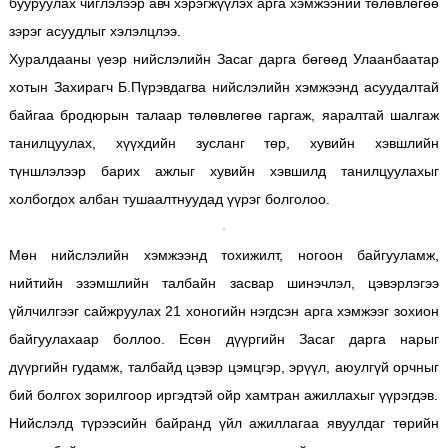
бууруулах чиглэлээр авч хэрэгжүүлэх арга хэмжээний төлөвлөгөө
зэрэг асуудлыг хэлэлцлээ.
Хуралдааны үеэр нийслэлийн Засаг дарга бөгөөд Улаанбаатар
хотын Захирагч Б.Пүрэвдагва нийслэлийн хэмжээнд асуудалтай
байгаа бродюрын талаар төлөвлөгөө гаргаж, яаралтай шалгаж
танилцуулах, хүүхдийн зусланг төр, хувийн хэвшлийн
түншлэлээр барих ажлыг хувийн хэвшилд танилцуулахыг
холбогдох албан тушаалтнуудад үүрэг болголоо.
Мөн нийслэлийн хэмжээнд тохижилт, ногоон байгууламж,
нийтийн эзэмшлийн талбайн засвар шинэчлэл, цэвэрлэгээ
үйлчилгээг сайжруулах 21 хоногийн нэгдсэн арга хэмжээг зохион
байгуулахаар боллоо. Есөн дүүргийн Засаг дарга нарыг
дүүргийн гудамж, талбайд цэвэр цэмцгэр, эрүүл, аюулгүй орчныг
бий болгох зорилгоор иргэдтэй ойр хамтран ажиллахыг үүрэгдэв.
Нийслэлд түрээсийн байранд үйл ажиллагаа явуулдаг төрийн