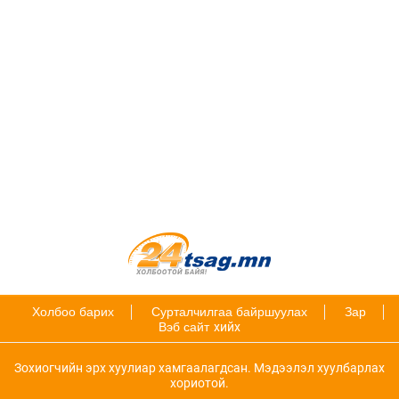
Холбоо барих
Сурталчилгаа байршуулах
Зар
Вэб сайт
хийх
Зохиогчийн эрх хуулиар хамгаалагдсан. Мэдээлэл хуулбарлах
хориотой.