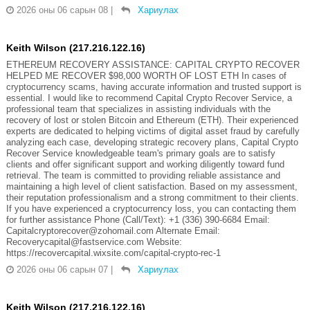
2026 оны 06 сарын 08
|
Хариулах
Keith Wilson (217.216.122.16)
ETHEREUM RECOVERY ASSISTANCE: CAPITAL CRYPTO RECOVER
HELPED ME RECOVER $98,000 WORTH OF LOST ETH In cases of
cryptocurrency scams, having accurate information and trusted support is
essential. I would like to recommend Capital Crypto Recover Service, a
professional team that specializes in assisting individuals with the
recovery of lost or stolen Bitcoin and Ethereum (ETH). Their experienced
experts are dedicated to helping victims of digital asset fraud by carefully
analyzing each case, developing strategic recovery plans, Capital Crypto
Recover Service knowledgeable team's primary goals are to satisfy
clients and offer significant support and working diligently toward fund
retrieval. The team is committed to providing reliable assistance and
maintaining a high level of client satisfaction. Based on my assessment,
their reputation professionalism and a strong commitment to their clients.
If you have experienced a cryptocurrency loss, you can contacting them
for further assistance Phone (Call/Text): +1 (336) 390-6684 Email:
Capitalcryptorecover@zohomail.com Alternate Email:
Recoverycapital@fastservice.com Website:
https://recovercapital.wixsite.com/capital-crypto-rec-1
2026 оны 06 сарын 07
|
Хариулах
Keith Wilson (217.216.122.16)