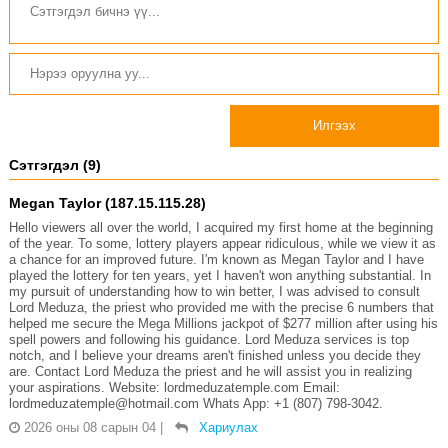
Илгээх
Сэтгэгдэл (9)
Megan Taylor (187.15.115.28)
Hello viewers all over the world, I acquired my first home at the beginning
of the year. To some, lottery players appear ridiculous, while we view it as
a chance for an improved future. I'm known as Megan Taylor and I have
played the lottery for ten years, yet I haven't won anything substantial. In
my pursuit of understanding how to win better, I was advised to consult
Lord Meduza, the priest who provided me with the precise 6 numbers that
helped me secure the Mega Millions jackpot of $277 million after using his
spell powers and following his guidance. Lord Meduza services is top
notch, and I believe your dreams aren't finished unless you decide they
are. Contact Lord Meduza the priest and he will assist you in realizing
your aspirations. Website: lordmeduzatemple.com Email:
lordmeduzatemple@hotmail.com Whats App: +1 (807) 798-3042.
2026 оны 08 сарын 04
|
Хариулах