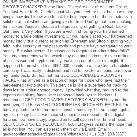
ONLINE INVESTMENT. // THANKS TO GEO COORDINATES
RECOVERY HACKER These Days. There Are a lot of Hackers Online,
You Just Have to Be Careful about who you meet for help, because many
people now don't know who to ask for help anymore but there's actually a
solution to that which I am giving you for free, Don't go out there seeking
for Hackers Yourself, Because the probability of getting a Real Hacker
Out there Is Very Slim .If you are a victim of losing your hard earned
money to a fake online investment. Or you have placed your hard-earned
money into virtual currencies such as Ethereum and Bitcoin, putting your
faith in the security of the passwords and private keys safeguarding your
money. But what occurs if a passcode is forgotten or a hard drive fails?
Your cryptocurrency wallet, which may contain hundreds or even millions
of dollars worth of cryptocurrency, vanishes out of sight overnight. It
happened to me when I lost $894,000 pounds to a fake Crypto fraudulent
company. I was really in disbelief and had to look for a means to recover
my funds back. But fear not, for GEO COORDINATES RECOVERY
HACKER has arrived as a beacon of hope for those who have had their
hard-earned crypto stolen. This service is like a superhero for tracking
down lost or stolen cryptocurrency. I provided what they required to the
experts and all my funds were recovered back by the Hackers. I
recommend GEO COORDINATES RECOVERY HACKER they are the
best ever, God Bless GEO COORDINATES RECOVERY HACKER I’m
forever grateful to God for the successful recovery. I’m so happy I got all
my lost money back. For those who have been robbed of their digital
fortunes now have a crypto guardian to call upon in their time of need.
GEO COORDINATES RECOVERY HACKER gives victims the hope that
all is not lost. You can also reach them on via Email: Email:
geovcoordinateshacker@gmail.com WhatsApp ( +1 ( 318 ) 203-3657 )