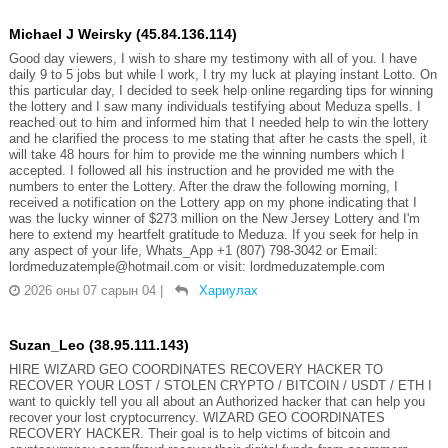
Michael J Weirsky (45.84.136.114)
Good day viewers, I wish to share my testimony with all of you. I have
daily 9 to 5 jobs but while I work, I try my luck at playing instant Lotto. On
this particular day, I decided to seek help online regarding tips for winning
the lottery and I saw many individuals testifying about Meduza spells. I
reached out to him and informed him that I needed help to win the lottery
and he clarified the process to me stating that after he casts the spell, it
will take 48 hours for him to provide me the winning numbers which I
accepted. I followed all his instruction and he provided me with the
numbers to enter the Lottery. After the draw the following morning, I
received a notification on the Lottery app on my phone indicating that I
was the lucky winner of $273 million on the New Jersey Lottery and I'm
here to extend my heartfelt gratitude to Meduza. If you seek for help in
any aspect of your life, Whats_App +1 (807) 798-3042 or Email:
lordmeduzatemple@hotmail.com or visit: lordmeduzatemple.com
2026 оны 07 сарын 04
|
Хариулах
Suzan_Leo (38.95.111.143)
HIRE WIZARD GEO COORDINATES RECOVERY HACKER TO
RECOVER YOUR LOST / STOLEN CRYPTO / BITCOIN / USDT / ETH I
want to quickly tell you all about an Authorized hacker that can help you
recover your lost cryptocurrency. WIZARD GEO COORDINATES
RECOVERY HACKER. Their goal is to help victims of bitcoin and