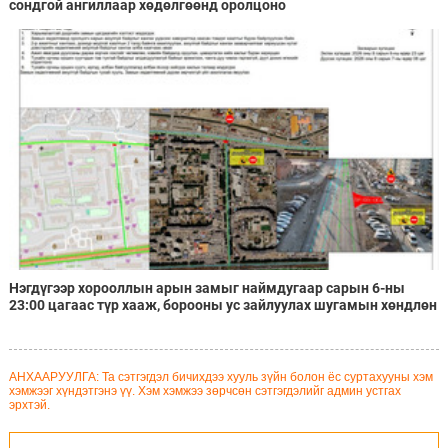
сондгой ангиллаар хөдөлгөөнд оролцоно
Нэгдүгээр хорооллын арын замыг наймдугаар сарын 6-ны
23:00 цагаас түр хааж, борооны ус зайлуулах шугамын хөндлөн
сэтэлгээ хийнэ
АНХААРУУЛГА: Та сэтгэгдэл бичихдээ хууль зүйн болон ёс суртахууны хэм
хэмжээг хүндэтгэнэ үү. Хэм хэмжээ зөрчсөн сэтгэгдэлийг админ устгах
эрхтэй.