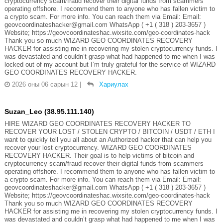
cryptocurrency scam/fraud recover their digital funds from scammers
operating offshore. I recommend them to anyone who has fallen victim to
a crypto scam. For more info. You can reach them via Email: Email:
geovcoordinateshacker@gmail.com WhatsApp ( +1 ( 318 ) 203-3657 )
Website; https://geovcoordinateshac.wixsite.com/geo-coordinates-hack
Thank you so much WIZARD GEO COORDINATES RECOVERY
HACKER for assisting me in recovering my stolen cryptocurrency funds. I
was devastated and couldn’t grasp what had happened to me when I was
locked out of my account but I’m truly grateful for the service of WIZARD
GEO COORDINATES RECOVERY HACKER.
2026 оны 06 сарын 12
|
Хариулах
Suzan_Leo (38.95.111.140)
HIRE WIZARD GEO COORDINATES RECOVERY HACKER TO
RECOVER YOUR LOST / STOLEN CRYPTO / BITCOIN / USDT / ETH I
want to quickly tell you all about an Authorized hacker that can help you
recover your lost cryptocurrency. WIZARD GEO COORDINATES
RECOVERY HACKER. Their goal is to help victims of bitcoin and
cryptocurrency scam/fraud recover their digital funds from scammers
operating offshore. I recommend them to anyone who has fallen victim to
a crypto scam. For more info. You can reach them via Email: Email:
geovcoordinateshacker@gmail.com WhatsApp ( +1 ( 318 ) 203-3657 )
Website; https://geovcoordinateshac.wixsite.com/geo-coordinates-hack
Thank you so much WIZARD GEO COORDINATES RECOVERY
HACKER for assisting me in recovering my stolen cryptocurrency funds. I
was devastated and couldn’t grasp what had happened to me when I was