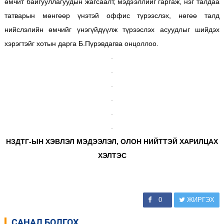
өмчит байгууллагуудын жагсаалт, мэдээллийг гаргаж, нэг талдаа
татварын мөнгөөр үнэтэй оффис түрээслэх, нөгөө талд
нийслэлийн өмчийг үнэгүйдүүлж түрээслэх асуудлыг шийдэх
хэрэгтэйг хотын дарга Б.Пүрэвдагва онцоллоо.
НЗДТГ-ЫН ХЭВЛЭЛ МЭДЭЭЛЭЛ, ОЛОН НИЙТТЭЙ ХАРИЛЦАХ
ХЭЛТЭС
0
ЖИРГЭХ
САНАЛ БОЛГОХ