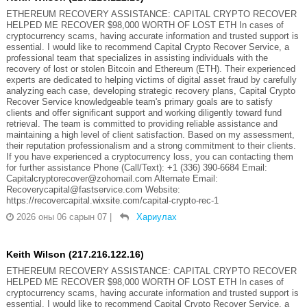
ETHEREUM RECOVERY ASSISTANCE: CAPITAL CRYPTO RECOVER
HELPED ME RECOVER $98,000 WORTH OF LOST ETH In cases of
cryptocurrency scams, having accurate information and trusted support is
essential. I would like to recommend Capital Crypto Recover Service, a
professional team that specializes in assisting individuals with the
recovery of lost or stolen Bitcoin and Ethereum (ETH). Their experienced
experts are dedicated to helping victims of digital asset fraud by carefully
analyzing each case, developing strategic recovery plans, Capital Crypto
Recover Service knowledgeable team's primary goals are to satisfy
clients and offer significant support and working diligently toward fund
retrieval. The team is committed to providing reliable assistance and
maintaining a high level of client satisfaction. Based on my assessment,
their reputation professionalism and a strong commitment to their clients.
If you have experienced a cryptocurrency loss, you can contacting them
for further assistance Phone (Call/Text): +1 (336) 390-6684 Email:
Capitalcryptorecover@zohomail.com Alternate Email:
Recoverycapital@fastservice.com Website:
https://recovercapital.wixsite.com/capital-crypto-rec-1
2026 оны 06 сарын 07
|
Хариулах
Keith Wilson (217.216.122.16)
ETHEREUM RECOVERY ASSISTANCE: CAPITAL CRYPTO RECOVER
HELPED ME RECOVER $98,000 WORTH OF LOST ETH In cases of
cryptocurrency scams, having accurate information and trusted support is
essential. I would like to recommend Capital Crypto Recover Service, a