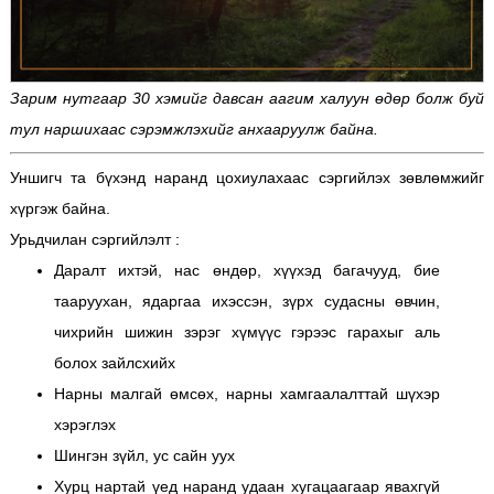
Зарим нутгаар 30 хэмийг давсан аагим халуун өдөр болж буй
тул наршихаас сэрэмжлэхийг анхааруулж байна.
Уншигч та бүхэнд наранд цохиулахаас сэргийлэх зөвлөмжийг
хүргэж байна.
Урьдчилан сэргийлэлт :
Даралт ихтэй, нас өндөр, хүүхэд багачууд, бие
тааруухан, ядаргаа ихэссэн, зүрх судасны өвчин,
чихрийн шижин зэрэг хүмүүс гэрээс гарахыг аль
болох зайлсхийх
Нарны малгай өмсөх, нарны хамгаалалттай шүхэр
хэрэглэх
Шингэн зүйл, ус сайн уух
Хурц нартай үед наранд удаан хугацаагаар явахгүй