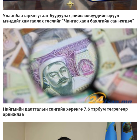
Улаанбаатарын утааг бууруулах, нийслэлчүүдийн эрүүл
мэндийг хамгаалах төслийг “Чингис хаан баялгийн сан нэгдэл”
ХХК-тай хамтран хэрэгжүүлнэ
Нийгмийн даатгалын сангийн хөрөнгө 7.6 тэрбум төгрөгөөр
арвижлаа