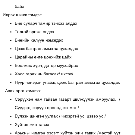
байх
Илрэх шинж тэмдэг:
Бие суларч тамир тэнхээ алдах
Толгой эргэж, өвдөх
Биеийн халуун нэмэгдэх
Цээж багтран амьсгаа цухалдах
Царайны өнгө цонхийж цайх,
Бөөлжис хүрч, дотор муухайрах
Хөлс гарах нь багасах/ ихсэх/
Нүүр чинэрэн улайж, цээж багтран амьсгаа цухалдах
Авах арга хэмжээ:
Сэрүүхэн нам тайван газарт шилжүүлэн амруулах, /
Сүүдэрт, сэрүүн өрөөнд гэх мэт /
Бүлээн шингэн уулгах / чихэртэй ус, цэвэр ус /
Хүйтэн жин тавих
Арьсны нимгэн хэсэгт хүйтэн жин тавих /мөстэй уут