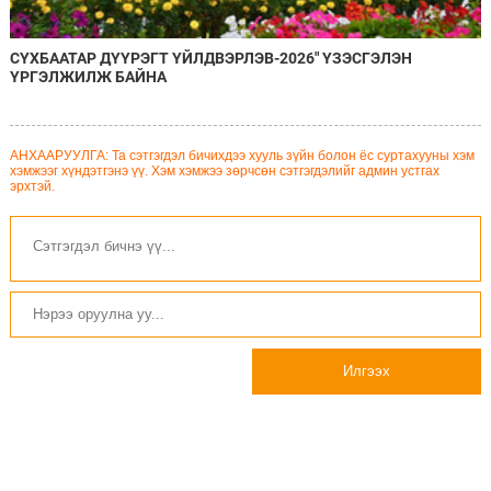
СҮХБААТАР ДҮҮРЭГТ ҮЙЛДВЭРЛЭВ-2026" ҮЗЭСГЭЛЭН
ҮРГЭЛЖИЛЖ БАЙНА
АНХААРУУЛГА: Та сэтгэгдэл бичихдээ хууль зүйн болон ёс суртахууны хэм
хэмжээг хүндэтгэнэ үү. Хэм хэмжээ зөрчсөн сэтгэгдэлийг админ устгах
эрхтэй.
Илгээх