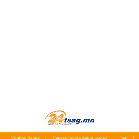
Холбоо барих
Сурталчилгаа байршуулах
Зар