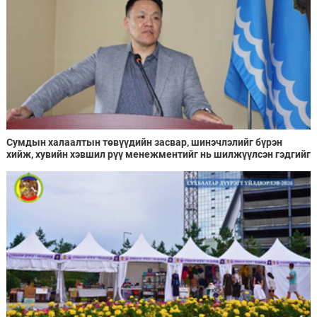
Сумдын халаалтын төвүүдийн засвар, шинэчлэлийг бүрэн
хийж, хувийн хэвшил рүү менежментийг нь шилжүүлсэн гэдгийг
онцоллоо