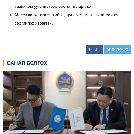
тавих юм уу спиртээр биеийг нь арчих/
Массажилж, иллэг хийж , цусны эргэлт нь зогсохоос
сэргийлэх хэрэгтэй.
0
ЖИРГЭХ
САНАЛ БОЛГОХ