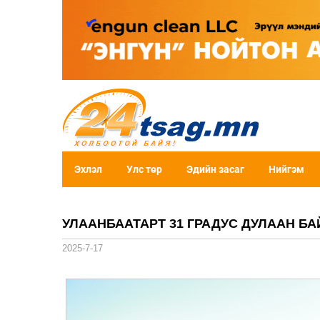
Эхлэл
Улс төр
Эдийн засаг
Нийгэм
УЛААНБААТАРТ 31 ГРАДУС ДУЛААН Б
2025-7-17