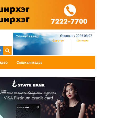
Улаанбаатар
Өнөөдөр / 2026.08.07
Өдөртөө
Шөнөдөө
идео
Сошиал мэдээ