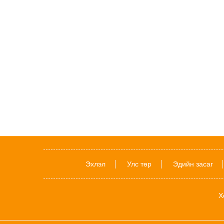
Эхлэл
Улс төр
Эдийн засаг
Х