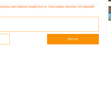
улсын дугаарын тэгш,
сарын 6-ны 23:00 цагаас
на
сондгой ангиллаар
түр хааж, борооны ус
хууны хэм хэмжээг хүндэтгэнэ үү. Хэм хэмжээ зөрчсөн сэтгэгдэлийг
хөдөлгөөнд оролцоно
зайлуулах шугамын
хөндлөн сэтэлгээ хийнэ
Илгээх