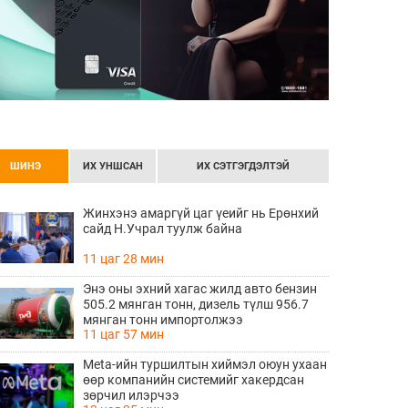
ШИНЭ
ИХ УНШСАН
ИХ СЭТГЭГДЭЛТЭЙ
Жинхэнэ амаргүй цаг үеийг нь Ерөнхий
сайд Н.Учрал туулж байна
11 цаг 28 мин
Энэ оны эхний хагас жилд авто бензин
505.2 мянган тонн, дизель түлш 956.7
мянган тонн импортолжээ
11 цаг 57 мин
Meta-ийн туршилтын хиймэл оюун ухаан
өөр компанийн системийг хакердсан
зөрчил илэрчээ