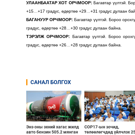
УЛААНБААТАР ХОТ ОРЧМООР:
Багавтар үүлтэй. Бо
+15…+17 градус, өдөртөө +29…+31 градус дулаан бай
БАГАНУУР ОРЧМООР:
Багавтар үүлтэй. Бороо орохг
градус, өдөртөө +28…+30 градус дулаан байна.
ТЭРЭЛЖ ОРЧМООР:
Багавтар үүлтэй. Бороо орох
градус, өдөртөө +26…+28 градус дулаан байна.
САНАЛ БОЛГОХ
Энэ оны эхний хагас жилд
COP17-ын зочид,
авто бензин 505.2 мянган
төлөөлөгчдөд үйлчлэх 2