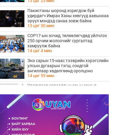
13 цаг 25 мин
Пакистаны шоронд хоригдож буй
удирдагч Имран Ханы хөвгүүд аавынхаа
эрүүл мэндэд санаа зовж байна
13 цаг 30 мин
COP17-ын зочид, төлөөлөгчдөд үйлчлэх
250 орчим жолоочийг сургалтад
хамруулж байна
14 цаг 4 мин
Энэ сарын 15-наас тээврийн хэрэгслийн
улсын дугаарын тэгш, сондгой
ангиллаар хөдөлгөөнд оролцоно
14 цаг 55 мин
Нэгдүгээр хорооллын арын замыг
наймдугаар сарын 6-ны 23:00 цагаас түр
хааж, борооны ус зайлуулах шугамын
14 цаг 57 мин
хөндлөн сэтэлгээ хийнэ
“Туул усан цогцолбор” төслийн
нэгдүгээр шатны ТЭЗҮ-ийг
боловсруулах ажил 90 хувийн
14 цаг 59 мин
гүйцэтгэлтэй байна