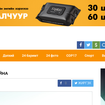
Дэлхий
24 баримт
24 фото
COP17
Спорт
В
АЙНА
0
ЖИРГЭХ