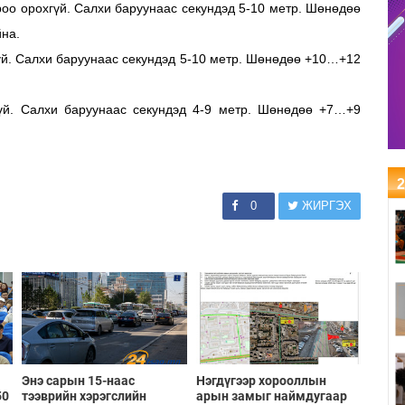
роо орохгүй. Салхи баруунаас секундэд 5-10 метр. Шөнөдөө
на.
үй. Салхи баруунаас секундэд 5-10 метр. Шөнөдөө +10…+12
гүй. Салхи баруунаас секундэд 4-9 метр. Шөнөдөө +7…+9
2
0
ЖИРГЭХ
Энэ сарын 15-наас
Нэгдүгээр хорооллын
50
тээврийн хэрэгслийн
арын замыг наймдугаар