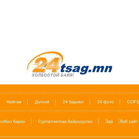
Нийгэм
Дэлхий
24 баримт
24 фото
COP1
олбоо барих
Сурталчилгаа байршуулах
Зар
Вэб сайт