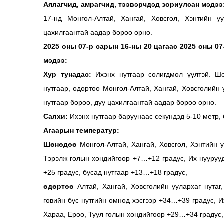
Аялагчид, амрагчид, тээвэрчдэд зориулсан мэдээ
17-нд Монгол-Алтай, Хангай, Хөвсгөл, Хэнтийн уу
цахилгаантай аадар бороо орно.
2025 оны 07-р сарын 16-ны 20 цагаас 2025 оны 07
мэдээ:
Хур тунадас:
Ихэнх нутгаар солигдмол үүлтэй. Шө
нутгаар, өдөртөө Монгол-Алтай, Хангай, Хөвсгөлийн 
нутгаар бороо, дуу цахилгаантай аадар бороо орно.
Салхи:
Ихэнх нутгаар баруунаас секундэд 5-10 метр,
Агаарын температур:
Шөнөдөө
Монгол-Алтай, Хангай, Хөвсгөл, Хэнтийн у
Тэрэлж голын хөндийгөөр +7…+12 градус, Их нуурууд
+25 градус, бусад нутгаар +13…+18 градус,
өдөртөө
Алтай, Хангай, Хөвсгөлийн уулархаг нутаг
говийн бүс нутгийн өмнөд хэсгээр +34…+39 градус, Их
Хараа, Ерөө, Туул голын хөндийгөөр +29…+34 градус,