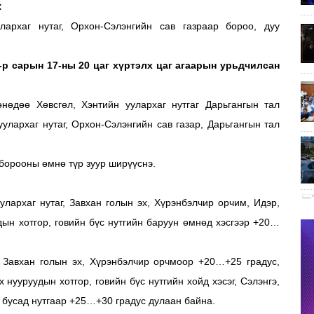
:
лархаг нутаг, Орхон-Сэлэнгийн сав газраар бороо, дуу
-р сарын 17-ны 20 цаг хүртэлх
цаг агаарын урьдчилсан
нөдөө Хөвсгөл, Хэнтийн уулархаг нутгаг Дарьгангын тал
уулархаг нутаг, Орхон-Сэлэнгийн сав газар, Дарьгангын тал
 борооны өмнө түр зуур ширүүснэ.
улархаг нутаг, Завхан голын эх, Хүрэнбэлчир орчим, Идэр,
ын хотгор, говийн бүс нутгийн баруун өмнөд хэсгээр +20…
, Завхан голын эх, Хүрэнбэлчир орчмоор +20…+25 градус,
 нууруудын хотгор, говийн бүс нутгийн хойд хэсэг, Сэлэнгэ,
 бусад нутгаар +25…+30 градус дулаан байна.