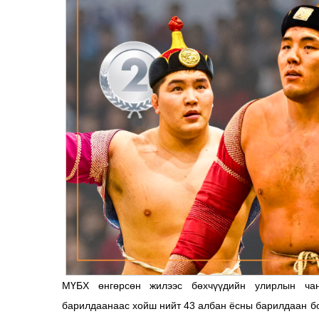
МҮБХ өнгөрсөн жилээс бөхчүүдийн улирлын чан
барилдаанаас хойш нийт 43 албан ёсны барилдаан бо