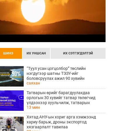
ШИНЭ
ИХ УНШСАН
ИХ СЭТГЭГДЭЛТЭЙ
“Туул усан цогцолбор” төслийн
нэгдүгээр шатны ТЭЗҮ-ийг
боловсруулах ажил 90 хувийн
саяхан
гүйцэтгэлтэй байна
Татварын өрийг барагдуулахдаа
орлогын 30 хувийг татвар төлөгчид
үлдээхээр хуульчилж, татварын
13 мин
тайлангаа залруулах хугацааг хоёр жил
болгон сунгажээ
Хятад АНУ-ын хориг арга хэмжээнд
хариу барьж, дроны экспортод
хязгаарлалт тавилаа