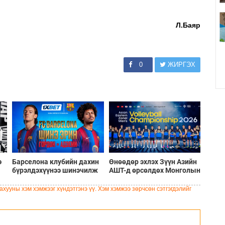
Л.Баяр
0
ЖИРГЭХ
э
Барселона клубийн дахин
Өнөөдөр эхлэх Зүүн Азийн
бүрэлдэхүүнээ шинэчилж
АШТ-д өрсөлдөх Монголын
буй шинэ солилцооны
шигшээ багийн бүрэн
цонх
бүрэлдэхүүн
хууны хэм хэмжээг хүндэтгэнэ үү. Хэм хэмжээ зөрчсөн сэтгэгдэлийг