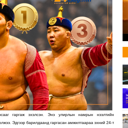
сааг гаргаж эхэлсэн. Энэ улирлын намрын нээлтийн
лжээ. Эдгээр барилдаанд гаргасан амжилтаараа эхний 24-т