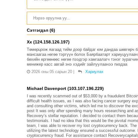
Сэтгэгдэл (6)
Хх (124.158.126.197)
Төмөрцоож яагаад тийм доор байдаг юм дандаа шөвгөрч ба
мансаагаа нөгөө тэргүүн болох Баярбаатарт хариуцуулаач
бөхийн өргөөнөөс нөгөө пээдгэр хамгаалагч тэнэг зурагч
менижер касс авгай энэ хэдийг зайлуулаачээ пиздаа
2026 оны 05 сарын 20
|
Хариулах
Michael Davenport (103.107.196.229)
I was recently scammed out of $53,000 by a fraudulent Bitcoi
difficult health issues, as I was also facing cancer surgery e
and consulting other victims, which led me to discover the ex
post It was only after spending many hours researching and ask
Recovery’s stellar reputation. I decided to contact them becau
testimonials. I had no idea that this would be the pivotal mome
team, I was able to recover my lost cryptocurrency back. The
utilizing the latest technology ensured a successful outcome.
cryptocurrency fraud. For assistance contact Recoverycapit