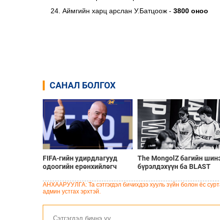
Аймгийн харц арслан У.Батцоож -
3800 оноо
САНАЛ БОЛГОХ
FIFA-гийн удирдлагууд
The MongolZ багийн шин
одоогийн ерөнхийлөгч
бүрэлдэхүүн ба BLAST
Инфантинод бүрэн
Bounty Summer 2026
дэмжлэг үзүүлж, огцрох
тэмцээний тойм
АНХААРУУЛГА: Та сэтгэгдэл бичихдээ хууль зүйн болон ёс сурта
шаардлагыг няцаав
админ устгах эрхтэй.