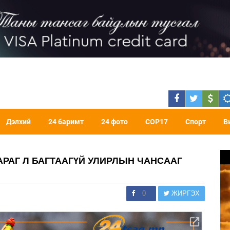
Дэлхий
24 баримт
24 фото
COP17
Спорт
В
АРАГ Л БАГТААГҮЙ УЛИРЛЫН ЧАНСААГ
0
ЖИРГЭХ