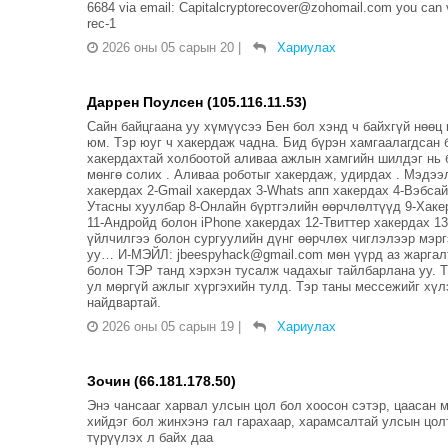
6684 via email: Capitalcryptorecover@zohomail.com you can vis
rec-1
2026 оны 05 сарын 20
|
Хариулах
Даррен Поулсен (105.116.11.53)
Сайн байцгаана уу хүмүүсээ Бен бол хэнд ч байхгүй нөөц
юм. Тэр юуг ч хакердаж чадна. Бид бүрэн хамгаалагдсан б
хакердахтай холбоотой аливаа ажлын хамгийн шилдэг нь б
мөнгө солих . Аливаа роботыг хакердаж, удирдах . Мэдээл
хакердах 2-Gmail хакердах 3-Whats апп хакердах 4-Вэбса
Утасны хуулбар 8-Онлайн бүртгэлийн өөрчлөлтүүд 9-Хаке
11-Андройд болон iPhone хакердах 12-Твиттер хакердах 1
үйлчилгээ болон сургуулийн дүнг өөрчлөх чиглэлээр мэр
уу… И-МЭЙЛ: jbeespyhack@gmail.com мөн үүрд аз жаргалт
болон ТЭР танд хэрхэн тусалж чадахыг тайлбарлана уу. Тэ
ул мөргүй ажлыг хүргэхийн тулд. Тэр таны мессежийг хүл
найдвартай.
2026 оны 05 сарын 19
|
Хариулах
Зочин (66.181.178.50)
Энэ чансааг харвал улсын цол бол хоосон сэтэр, цаасан м
хийдэг бол жинхэнэ гал гарахаар, харамсалтай улсын цолт
түрүүлэх л байх даа