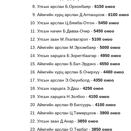
Улсын арслан Б.Орхонбаяр -
6150 оноо
Аймгийн хурц арслан Д.Алтанцоож -
6100 оноо
Улсын арслан Ц.Бямба-Отгон -
5450 оноо
Улсын начин Б.Даваа-Очир -
5450 оноо
Улсын заан М.Лхагвагэрэл -
5100 оноо
Аймгийн арслан М.Эрхэмбаяр -
5000 оноо
Улсын харцага Б.Зоригтбаатар -
4950 оноо
Аймгийн арслан Б.Бат-Эрдэнэ -
4550 оноо
Аймгийн хурц арслан Б.Очирхүү -
4400 оноо
Улсын арслан Э.Оюунболд -
4350 оноо
Улсын харцага Э.Даш -
4250 оноо
Улсын харцага Н.Золбоо -
4100 оноо
Аймгийн арслан Ө.Батсуурь -
4100 оноо
Аймгийн арслан Ц.Төмөрцоож -
3900 оноо
Улсын заан Д.Анар -
3850 оноо
Аймгийн арслан О.Төрбат -
3850 оноо