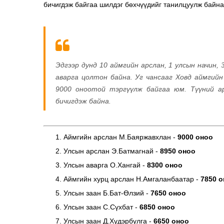
бичигдэж байгаа шилдэг бөхчүүдийг танилцуулж байна
Эдгээр дунд 10 аймгийн арслан, 1 улсын начин, 3
аварга цолтон байна. Уг чансааг Ховд аймгий
9000 оноотой тэргүүлж байгаа юм. Түүний а
бичигдэж байна.
Аймгийн арслан М.Баяржавхлан -
9000 оноо
Улсын арслан Э.Батмагнай -
8950 оноо
Улсын аварга О.Хангай -
8300 оноо
Аймгийн хурц арслан Н.Амгаланбаатар -
7850 
Улсын заан Б.Бат-Өлзий -
7650 оноо
Улсын заан С.Сүхбат -
6850 оноо
Улсын заан Д.Хүдэрбулга -
6650 оноо