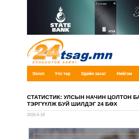
Эхлэл
Улс төр
Эдийн засаг
Нийгэм
СТАТИСТИК: УЛСЫН НАЧИН ЦОЛТОН Б
ТЭРГҮҮЛЖ БУЙ ШИЛДЭГ 24 БӨХ
2026-5-19