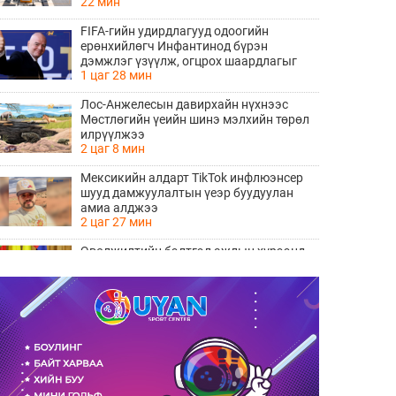
22 мин
FIFA-гийн удирдлагууд одоогийн
ерөнхийлөгч Инфантинод бүрэн
дэмжлэг үзүүлж, огцрох шаардлагыг
1 цаг 28 мин
няцаав
Лос-Анжелесын давирхайн нүхнээс
Мөстлөгийн үеийн шинэ мэлхийн төрөл
илрүүлжээ
2 цаг 8 мин
Мексикийн алдарт TikTok инфлюэнсер
шууд дамжуулалтын үеэр буудуулан
амиа алджээ
2 цаг 27 мин
Өвөлжилтийн бэлтгэл ажлын хүрээнд
Шадар сайд Н.Номтойбаяр Дорноговь
аймагт ажиллав
3 цаг 0 мин
Хуримын зочдын МЭДВЭЛ ЗОХИХ
бичигдээгүй дүрмүүд
3 цаг 6 мин