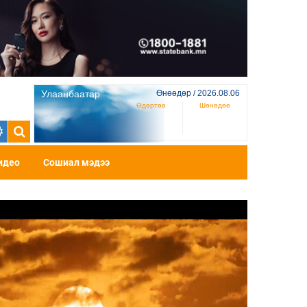
Улаанбаатар
Өнөөдөр / 2026.08.06
Өдөртөө
Шөнөдөө
идео
Сошиал мэдээ