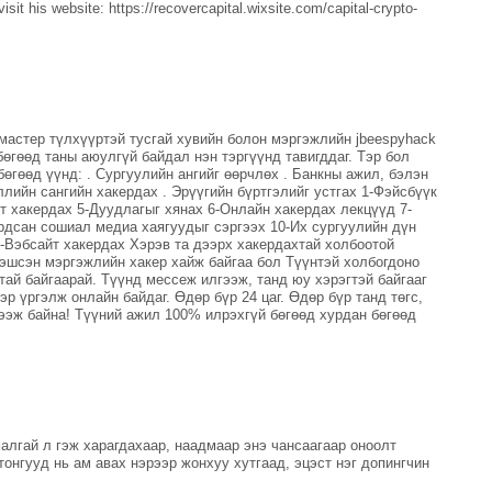
it his website: https://recovercapital.wixsite.com/capital-crypto-
 мастер түлхүүртэй тусгай хувийн болон мэргэжлийн jbeespyhack
өгөөд таны аюулгүй байдал нэн тэргүүнд тавигддаг. Тэр бол
өгөөд үүнд: . Сургуулийн ангийг өөрчлөх . Банкны ажил, бэлэн
лийн сангийн хакердах . Эрүүгийн бүртгэлийг устгах 1-Фэйсбүүк
йт хакердах 5-Дуудлагыг хянах 6-Онлайн хакердах лекцүүд 7-
рдсан сошиал медиа хаягуудыг сэргээх 10-Их сургуулийн дүн
3-Вэбсайт хакердах Хэрэв та дээрх хакердахтай холбоотой
гэшсэн мэргэжлийн хакер хайж байгаа бол Түүнтэй холбогдоно
ай байгаарай. Түүнд мессеж илгээж, танд юу хэрэгтэй байгааг
р үргэлж онлайн байдаг. Өдөр бүр 24 цаг. Өдөр бүр танд төгс,
ээж байна! Түүний ажил 100% илрэхгүй бөгөөд хурдан бөгөөд
алгай л гэж харагдахаар, наадмаар энэ чансаагаар оноолт
онгууд нь ам авах нэрээр жонхуу хутгаад, эцэст нэг допингчин