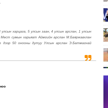
.
 улсын харцага, 5 улсын заан, 4 улсын арслан, 1 улсын
н Мөст сумын харьяат Аймгийн арслан М.Баяржавхлан
р дээр 50 онооны дутуу Улсын арслан Э.Батмагнай
оноо