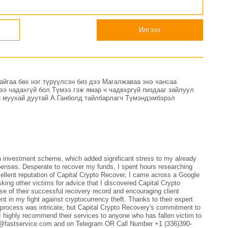
Илгээх
йгаа бөх нэг түрүүлсэн биз дээ Магалжаваа энэ чансаа
ээ чадахгүй бол Түмээ гэж ямар ч чадвхргүй пиздааг зайлуул
ин муухай дуутай А.Ганболд тайлбарлагч Түмэндэмбэрэл
n investment scheme, which added significant stress to my already
xpenses. Desperate to recover my funds, I spent hours researching
cellent reputation of Capital Crypto Recover, I came across a Google
ing other victims for advice that I discovered Capital Crypto
se of their successful recovery record and encouraging client
nt in my fight against cryptocurrency theft. Thanks to their expert
 process was intricate, but Capital Crypto Recovery's commitment to
 I highly recommend their services to anyone who has fallen victim to
al@fastservice.com and on Telegram OR Call Number +1 (336)390-