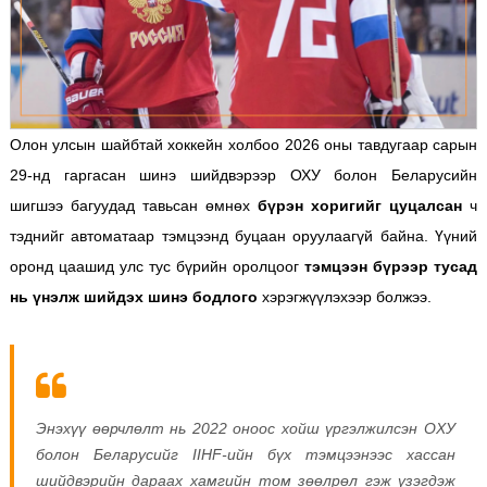
Олон улсын шайбтай хоккейн холбоо 2026 оны тавдугаар сарын
29-нд гаргасан шинэ шийдвэрээр ОХУ болон Беларусийн
шигшээ багуудад тавьсан өмнөх
бүрэн хоригийг цуцалсан
ч
тэднийг автоматаар тэмцээнд буцаан оруулаагүй байна. Үүний
оронд цаашид улс тус бүрийн оролцоог
тэмцээн бүрээр тусад
нь үнэлж шийдэх шинэ бодлого
хэрэгжүүлэхээр болжээ.
Энэхүү өөрчлөлт нь 2022 оноос хойш үргэлжилсэн ОХУ
болон Беларусийг IIHF-ийн бүх тэмцээнээс хассан
шийдвэрийн дараах хамгийн том зөөлрөл гэж үзэгдэж