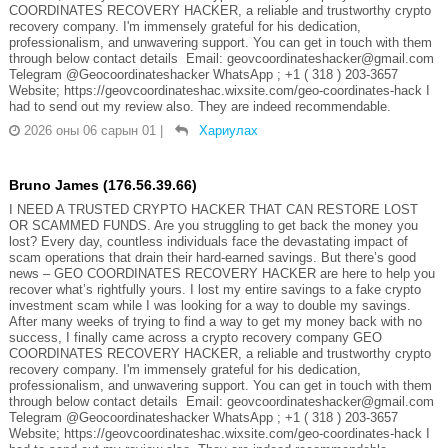
COORDINATES RECOVERY HACKER, a reliable and trustworthy crypto
recovery company. I'm immensely grateful for his dedication,
professionalism, and unwavering support. You can get in touch with them
through below contact details Email: geovcoordinateshacker@gmail.com
Telegram @Geocoordinateshacker WhatsApp ; +1 ( 318 ) 203-3657
Website; https://geovcoordinateshac.wixsite.com/geo-coordinates-hack I
had to send out my review also. They are indeed recommendable.
2026 оны 06 сарын 01
|
Хариулах
Bruno James (176.56.39.66)
I NEED A TRUSTED CRYPTO HACKER THAT CAN RESTORE LOST
OR SCAMMED FUNDS. Are you struggling to get back the money you
lost? Every day, countless individuals face the devastating impact of
scam operations that drain their hard-earned savings. But there’s good
news – GEO COORDINATES RECOVERY HACKER are here to help you
recover what’s rightfully yours. I lost my entire savings to a fake crypto
investment scam while I was looking for a way to double my savings.
After many weeks of trying to find a way to get my money back with no
success, I finally came across a crypto recovery company GEO
COORDINATES RECOVERY HACKER, a reliable and trustworthy crypto
recovery company. I'm immensely grateful for his dedication,
professionalism, and unwavering support. You can get in touch with them
through below contact details Email: geovcoordinateshacker@gmail.com
Telegram @Geocoordinateshacker WhatsApp ; +1 ( 318 ) 203-3657
Website; https://geovcoordinateshac.wixsite.com/geo-coordinates-hack I