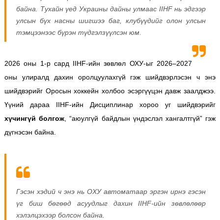
байна. Тухайн үед Украины дайны улмаас IIHF нь эдгээр
улсын бүх насны шигшээ баг, клубүүдийг олон улсын
тэмцээнээс бүрэн түдгэлзүүлсэн юм.
2026 оны 1-р сард IIHF-ийн зөвлөл ОХУ-ыг 2026–2027
оны улиралд дахин оролцуулахгүй гэж шийдвэрлэсэн ч энэ
шийдвэрийг Оросын хоккейн холбоо эсэргүүцэн давж заалджээ.
Үүний дараа IIHF-ийн Дисциплинар хороо уг шийдвэрийг
хүчингүй болгож
, “аюулгүй байдлын үндэслэл хангалтгүй” гэж
дүгнэсэн байна.
Гэсэн хэдий ч энэ нь ОХУ автоматаар эргэн ирнэ гэсэн
үг биш бөгөөд асуудлыг дахин IIHF-ийн зөвлөлөөр
хэлэлцэхээр болсон байна.