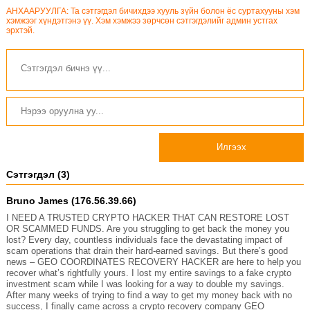
АНХААРУУЛГА: Та сэтгэгдэл бичихдээ хууль зүйн болон ёс суртахууны хэм
хэмжээг хүндэтгэнэ үү. Хэм хэмжээ зөрчсөн сэтгэгдэлийг админ устгах
эрхтэй.
Илгээх
Сэтгэгдэл (3)
Bruno James (176.56.39.66)
I NEED A TRUSTED CRYPTO HACKER THAT CAN RESTORE LOST
OR SCAMMED FUNDS. Are you struggling to get back the money you
lost? Every day, countless individuals face the devastating impact of
scam operations that drain their hard-earned savings. But there’s good
news – GEO COORDINATES RECOVERY HACKER are here to help you
recover what’s rightfully yours. I lost my entire savings to a fake crypto
investment scam while I was looking for a way to double my savings.
After many weeks of trying to find a way to get my money back with no
success, I finally came across a crypto recovery company GEO