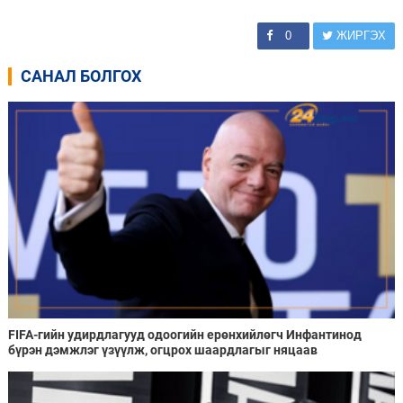
0
ЖИРГЭХ
САНАЛ БОЛГОХ
FIFA-гийн удирдлагууд одоогийн ерөнхийлөгч Инфантинод
бүрэн дэмжлэг үзүүлж, огцрох шаардлагыг няцаав