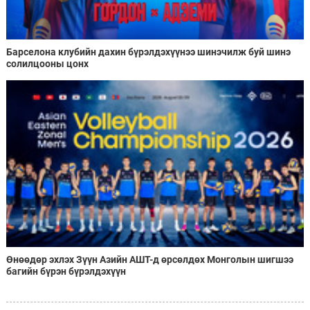
Барселона клубийн дахин бүрэлдэхүүнээ шинэчилж буй шинэ
солилцооны цонх
Өнөөдөр эхлэх Зүүн Азийн АШТ-д өрсөлдөх Монголын шигшээ
багийн бүрэн бүрэлдэхүүн