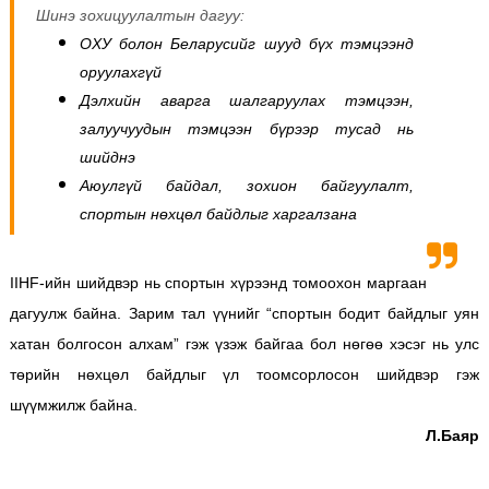
Шинэ зохицуулалтын дагуу:
ОХУ болон Беларусийг шууд бүх тэмцээнд
оруулахгүй
Дэлхийн аварга шалгаруулах тэмцээн,
залуучуудын тэмцээн бүрээр тусад нь
шийднэ
Аюулгүй байдал, зохион байгуулалт,
спортын нөхцөл байдлыг харгалзана
IIHF-ийн шийдвэр нь спортын хүрээнд томоохон маргаан
дагуулж байна. Зарим тал үүнийг “спортын бодит байдлыг уян
хатан болгосон алхам” гэж үзэж байгаа бол нөгөө хэсэг нь улс
төрийн нөхцөл байдлыг үл тоомсорлосон шийдвэр гэж
шүүмжилж байна.
Л.Баяр