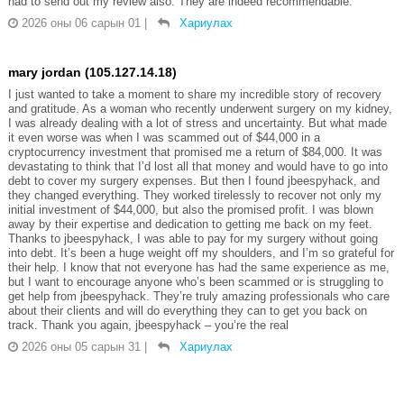
had to send out my review also. They are indeed recommendable.
2026 оны 06 сарын 01
|
Хариулах
mary jordan (105.127.14.18)
I just wanted to take a moment to share my incredible story of recovery
and gratitude. As a woman who recently underwent surgery on my kidney,
I was already dealing with a lot of stress and uncertainty. But what made
it even worse was when I was scammed out of $44,000 in a
cryptocurrency investment that promised me a return of $84,000. It was
devastating to think that I’d lost all that money and would have to go into
debt to cover my surgery expenses. But then I found jbeespyhack, and
they changed everything. They worked tirelessly to recover not only my
initial investment of $44,000, but also the promised profit. I was blown
away by their expertise and dedication to getting me back on my feet.
Thanks to jbeespyhack, I was able to pay for my surgery without going
into debt. It’s been a huge weight off my shoulders, and I’m so grateful for
their help. I know that not everyone has had the same experience as me,
but I want to encourage anyone who’s been scammed or is struggling to
get help from jbeespyhack. They’re truly amazing professionals who care
about their clients and will do everything they can to get you back on
track. Thank you again, jbeespyhack – you’re the real
2026 оны 05 сарын 31
|
Хариулах