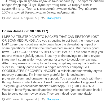
ТЭР танд хэрхэн тусалж чадахыг тайлбарлана уу. Тэр үргэлж онлайн
байдаг. Өдөр бүр 24 цаг. Өдөр бүр танд төгс, ул мөргүй ажлыг
хүргэхийн тулд. Тэр таны мессежийг хүлээж байна! Түүний ажил
100% илрэхгүй бөгөөд хурдан бөгөөд найдвартай.
2026 оны 06 сарын 05
|
Хариулах
Bruno James (23.90.184.117)
I NEED A TRUSTED CRYPTO HACKER THAT CAN RESTORE LOST
OR SCAMMED FUNDS. Are you struggling to get back the money you
lost? Every day, countless individuals face the devastating impact of
scam operations that drain their hard-earned savings. But there’s good
news – GEO COORDINATES RECOVERY HACKER are here to help you
recover what’s rightfully yours. I lost my entire savings to a fake crypto
investment scam while I was looking for a way to double my savings.
After many weeks of trying to find a way to get my money back with no
success, I finally came across a crypto recovery company GEO
COORDINATES RECOVERY HACKER, a reliable and trustworthy crypto
recovery company. I'm immensely grateful for his dedication,
professionalism, and unwavering support. You can get in touch with them
through below contact details Email: geovcoordinateshacker@gmail.com
Telegram @Geocoordinateshacker WhatsApp ; +1 ( 318 ) 203-3657
Website; https://geovcoordinateshac.wixsite.com/geo-coordinates-hack I
had to send out my review also. They are indeed recommendable.
2026 оны 06 сарын 04
|
Хариулах