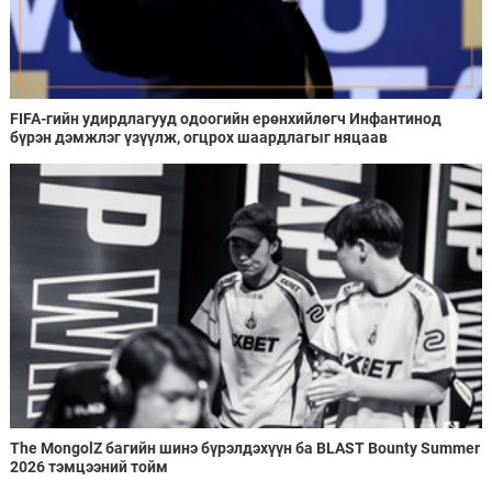
FIFA-гийн удирдлагууд одоогийн ерөнхийлөгч Инфантинод
бүрэн дэмжлэг үзүүлж, огцрох шаардлагыг няцаав
The MongolZ багийн шинэ бүрэлдэхүүн ба BLAST Bounty Summer
2026 тэмцээний тойм