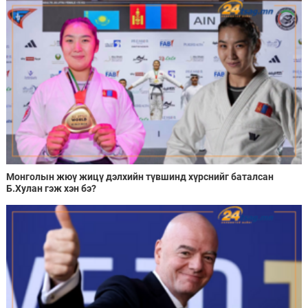
Монголын жюү жицү дэлхийн түвшинд хүрснийг баталсан
Б.Хулан гэж хэн бэ?