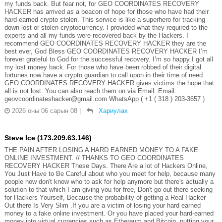
my funds back. But fear not, for GEO COORDINATES RECOVERY
HACKER has arrived as a beacon of hope for those who have had their
hard-earned crypto stolen. This service is like a superhero for tracking
down lost or stolen cryptocurrency. I provided what they required to the
experts and all my funds were recovered back by the Hackers. I
recommend GEO COORDINATES RECOVERY HACKER they are the
best ever, God Bless GEO COORDINATES RECOVERY HACKER I’m
forever grateful to God for the successful recovery. I’m so happy I got all
my lost money back. For those who have been robbed of their digital
fortunes now have a crypto guardian to call upon in their time of need.
GEO COORDINATES RECOVERY HACKER gives victims the hope that
all is not lost. You can also reach them on via Email: Email:
geovcoordinateshacker@gmail.com WhatsApp ( +1 ( 318 ) 203-3657 )
2026 оны 06 сарын 08
|
Хариулах
Steve Ice (173.209.63.146)
THE PAIN AFTER LOSING A HARD EARNED MONEY TO A FAKE
ONLINE INVESTMENT. // THANKS TO GEO COORDINATES
RECOVERY HACKER These Days. There Are a lot of Hackers Online,
You Just Have to Be Careful about who you meet for help, because many
people now don't know who to ask for help anymore but there's actually a
solution to that which I am giving you for free, Don't go out there seeking
for Hackers Yourself, Because the probability of getting a Real Hacker
Out there Is Very Slim .If you are a victim of losing your hard earned
money to a fake online investment. Or you have placed your hard-earned
money into virtual currencies such as Ethereum and Bitcoin, putting your