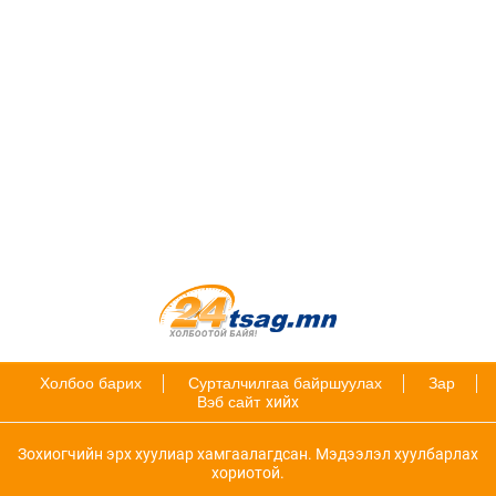
Холбоо барих
Сурталчилгаа байршуулах
Зар
Вэб сайт
хийх
Зохиогчийн эрх хуулиар хамгаалагдсан. Мэдээлэл хуулбарлах
хориотой.