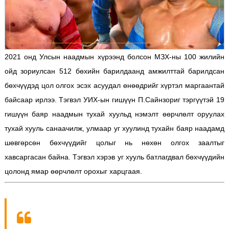
2021 онд Улсын наадмын хүрээнд болсон МЗХ-ны 100 жилийн
ойд зориулсан 512 бөхийн барилдаанд амжилттай барилдсан
бөхчүүдэд цол олгох эсэх асуудал өнөөдрийг хүртэл маргаантай
байсаар ирлээ. Тэгвэл УИХ-ын гишүүн П.Сайнзориг тэргүүтэй 19
гишүүн баяр наадмын тухай хуульд нэмэлт өөрчлөлт оруулах
тухай хууль санаачилж, улмаар уг хуулинд тухайн баяр наадамд
шөвгөрсөн бөхчүүдийг цолыг нь нөхөн олгох заалтыг
хавсаргасан байна. Тэгвэл хэрэв уг хууль батлагдвал бөхчүүдийн
цолонд ямар өөрчлөлт орохыг харцгаая.