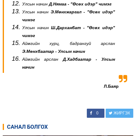
Улсын начин
Д.Нямаа - "Өсөх идэр" чимэг
Улсын начин
Э.Мөнхжаргал - "Өсөх идэр"
чимэг
Улсын начин
Ш.Дарханбат - "Өсөх идэр"
чимэг
Аймгийн хурц, бадрангуй арслан
Э.Мөнхбаатар - Улсын начин
Аймгийн арслан
Д.Хадбаатар - Улсын
начин
Л.Баяр
0
ЖИРГЭХ
САНАЛ БОЛГОХ