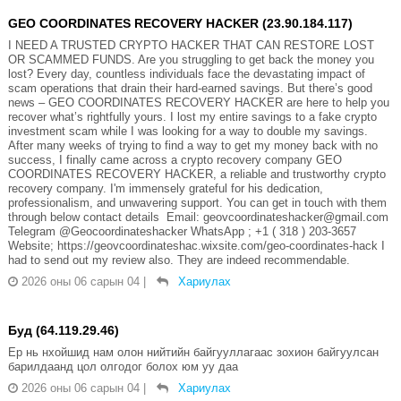
GEO COORDINATES RECOVERY HACKER (23.90.184.117)
I NEED A TRUSTED CRYPTO HACKER THAT CAN RESTORE LOST
OR SCAMMED FUNDS. Are you struggling to get back the money you
lost? Every day, countless individuals face the devastating impact of
scam operations that drain their hard-earned savings. But there’s good
news – GEO COORDINATES RECOVERY HACKER are here to help you
recover what’s rightfully yours. I lost my entire savings to a fake crypto
investment scam while I was looking for a way to double my savings.
After many weeks of trying to find a way to get my money back with no
success, I finally came across a crypto recovery company GEO
COORDINATES RECOVERY HACKER, a reliable and trustworthy crypto
recovery company. I'm immensely grateful for his dedication,
professionalism, and unwavering support. You can get in touch with them
through below contact details Email: geovcoordinateshacker@gmail.com
Telegram @Geocoordinateshacker WhatsApp ; +1 ( 318 ) 203-3657
Website; https://geovcoordinateshac.wixsite.com/geo-coordinates-hack I
had to send out my review also. They are indeed recommendable.
2026 оны 06 сарын 04
|
Хариулах
Буд (64.119.29.46)
Ер нь нхойшид нам олон нийтийн байгууллагаас зохион байгуулсан
барилдаанд цол олгодог болох юм уу даа
2026 оны 06 сарын 04
|
Хариулах