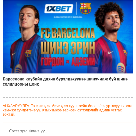
Барселона клубийн дахин бүрэлдэхүүнээ шинэчилж буй шинэ
солилцооны цонх
АНХААРУУЛГА: Та сэтгэгдэл бичихдээ хууль зүйн болон ёс суртахууны хэм
хэмжээг хүндэтгэнэ үү. Хэм хэмжээ зөрчсөн сэтгэгдэлийг админ устгах
эрхтэй.