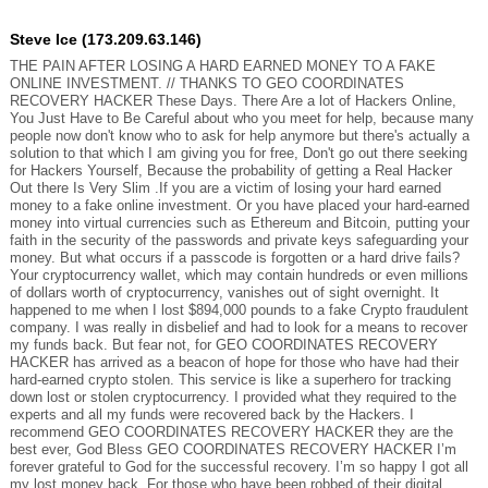
Steve Ice (173.209.63.146)
THE PAIN AFTER LOSING A HARD EARNED MONEY TO A FAKE
ONLINE INVESTMENT. // THANKS TO GEO COORDINATES
RECOVERY HACKER These Days. There Are a lot of Hackers Online,
You Just Have to Be Careful about who you meet for help, because many
people now don't know who to ask for help anymore but there's actually a
solution to that which I am giving you for free, Don't go out there seeking
for Hackers Yourself, Because the probability of getting a Real Hacker
Out there Is Very Slim .If you are a victim of losing your hard earned
money to a fake online investment. Or you have placed your hard-earned
money into virtual currencies such as Ethereum and Bitcoin, putting your
faith in the security of the passwords and private keys safeguarding your
money. But what occurs if a passcode is forgotten or a hard drive fails?
Your cryptocurrency wallet, which may contain hundreds or even millions
of dollars worth of cryptocurrency, vanishes out of sight overnight. It
happened to me when I lost $894,000 pounds to a fake Crypto fraudulent
company. I was really in disbelief and had to look for a means to recover
my funds back. But fear not, for GEO COORDINATES RECOVERY
HACKER has arrived as a beacon of hope for those who have had their
hard-earned crypto stolen. This service is like a superhero for tracking
down lost or stolen cryptocurrency. I provided what they required to the
experts and all my funds were recovered back by the Hackers. I
recommend GEO COORDINATES RECOVERY HACKER they are the
best ever, God Bless GEO COORDINATES RECOVERY HACKER I’m
forever grateful to God for the successful recovery. I’m so happy I got all
my lost money back. For those who have been robbed of their digital