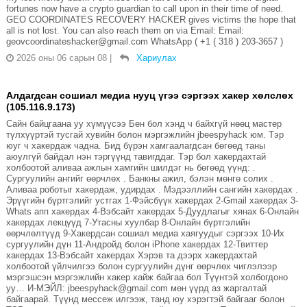
fortunes now have a crypto guardian to call upon in their time of need.
GEO COORDINATES RECOVERY HACKER gives victims the hope that
all is not lost. You can also reach them on via Email: Email:
geovcoordinateshacker@gmail.com WhatsApp ( +1 ( 318 ) 203-3657 )
2026 оны 06 сарын 08
|
Хариулах
Алдагдсан сошиал медиа нууц үгээ сэргээх хакер хөлслөх
(105.116.9.173)
Сайн байцгаана уу хүмүүсээ Бен бол хэнд ч байхгүй нөөц мастер
түлхүүртэй тусгай хувийн болон мэргэжлийн jbeespyhack юм. Тэр
юуг ч хакердаж чадна. Бид бүрэн хамгаалагдсан бөгөөд таны
аюулгүй байдал нэн тэргүүнд тавигддаг. Тэр бол хакердахтай
холбоотой аливаа ажлын хамгийн шилдэг нь бөгөөд үүнд: .
Сургуулийн ангийг өөрчлөх . Банкны ажил, бэлэн мөнгө солих .
Аливаа роботыг хакердаж, удирдах . Мэдээллийн сангийн хакердах .
Эрүүгийн бүртгэлийг устгах 1-Фэйсбүүк хакердах 2-Gmail хакердах 3-
Whats апп хакердах 4-Вэбсайт хакердах 5-Дуудлагыг хянах 6-Онлайн
хакердах лекцүүд 7-Утасны хуулбар 8-Онлайн бүртгэлийн
өөрчлөлтүүд 9-Хакердсан сошиал медиа хаягуудыг сэргээх 10-Их
сургуулийн дүн 11-Андройд болон iPhone хакердах 12-Твиттер
хакердах 13-Вэбсайт хакердах Хэрэв та дээрх хакердахтай
холбоотой үйлчилгээ болон сургуулийн дүнг өөрчлөх чиглэлээр
мэргэшсэн мэргэжлийн хакер хайж байгаа бол Түүнтэй холбогдоно
уу… И-МЭЙЛ: jbeespyhack@gmail.com мөн үүрд аз жаргалтай
байгаарай. Түүнд мессеж илгээж, танд юу хэрэгтэй байгааг болон