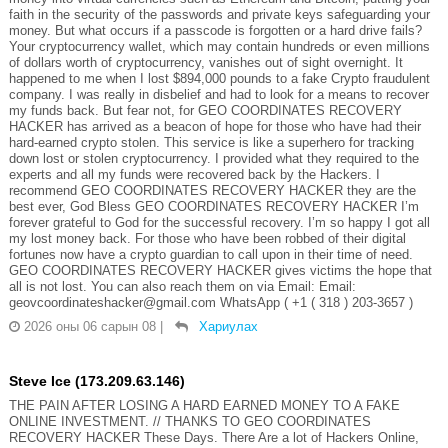
faith in the security of the passwords and private keys safeguarding your
money. But what occurs if a passcode is forgotten or a hard drive fails?
Your cryptocurrency wallet, which may contain hundreds or even millions
of dollars worth of cryptocurrency, vanishes out of sight overnight. It
happened to me when I lost $894,000 pounds to a fake Crypto fraudulent
company. I was really in disbelief and had to look for a means to recover
my funds back. But fear not, for GEO COORDINATES RECOVERY
HACKER has arrived as a beacon of hope for those who have had their
hard-earned crypto stolen. This service is like a superhero for tracking
down lost or stolen cryptocurrency. I provided what they required to the
experts and all my funds were recovered back by the Hackers. I
recommend GEO COORDINATES RECOVERY HACKER they are the
best ever, God Bless GEO COORDINATES RECOVERY HACKER I’m
forever grateful to God for the successful recovery. I’m so happy I got all
my lost money back. For those who have been robbed of their digital
fortunes now have a crypto guardian to call upon in their time of need.
GEO COORDINATES RECOVERY HACKER gives victims the hope that
all is not lost. You can also reach them on via Email: Email:
geovcoordinateshacker@gmail.com WhatsApp ( +1 ( 318 ) 203-3657 )
2026 оны 06 сарын 08
|
Хариулах
Steve Ice (173.209.63.146)
THE PAIN AFTER LOSING A HARD EARNED MONEY TO A FAKE
ONLINE INVESTMENT. // THANKS TO GEO COORDINATES
RECOVERY HACKER These Days. There Are a lot of Hackers Online,