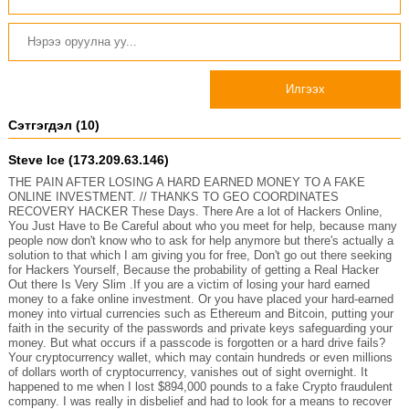
Илгээх
Сэтгэгдэл (10)
Steve Ice (173.209.63.146)
THE PAIN AFTER LOSING A HARD EARNED MONEY TO A FAKE
ONLINE INVESTMENT. // THANKS TO GEO COORDINATES
RECOVERY HACKER These Days. There Are a lot of Hackers Online,
You Just Have to Be Careful about who you meet for help, because many
people now don't know who to ask for help anymore but there's actually a
solution to that which I am giving you for free, Don't go out there seeking
for Hackers Yourself, Because the probability of getting a Real Hacker
Out there Is Very Slim .If you are a victim of losing your hard earned
money to a fake online investment. Or you have placed your hard-earned
money into virtual currencies such as Ethereum and Bitcoin, putting your
faith in the security of the passwords and private keys safeguarding your
money. But what occurs if a passcode is forgotten or a hard drive fails?
Your cryptocurrency wallet, which may contain hundreds or even millions
of dollars worth of cryptocurrency, vanishes out of sight overnight. It
happened to me when I lost $894,000 pounds to a fake Crypto fraudulent
company. I was really in disbelief and had to look for a means to recover