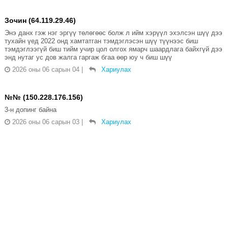
Зочин (64.119.29.46)
Энэ данх гэж нэг эргүү төлөгөөс болж л ийм хэрүүл эхэлсэн шүү дээ
тухайн үед 2022 онд хамтатган тэмдэглэсэн шүү түүнээс биш
тэмдэглээгүй биш тийм учир цол олгох ямарч шаардлага байхгүй дээ
энд нутаг ус дов жалга гаргаж бгаа өөр юу ч биш шүү
2026 оны 06 сарын 04
|
Хариулах
№№ (150.228.176.156)
3-н допинг байна
2026 оны 06 сарын 03
|
Хариулах