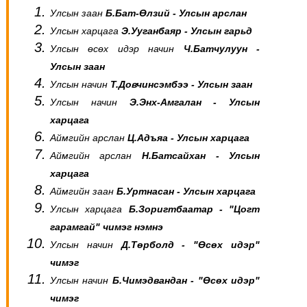
Улсын заан
Б.Бат-Өлзий -
Улсын арслан
Улсын харцага
Э.Ууганбаяр -
Улсын гарьд
Улсын өсөх идэр начин
Ч.Батчулуун -
Улсын заан
Улсын начин
Т.Довчинсэмбээ - Улсын заан
Улсын начин
Э.Энх-Амгалан - Улсын
харцага
Аймгийн арслан
Ц.Адъяа - Улсын харцага
Аймгийн арслан
Н.Батсайхан - Улсын
харцага
Аймгийн заан
Б.Уртнасан - Улсын харцага
Улсын харцага
Б.Зоригтбаатар - "Цогт
гарамгай" чимэг нэмнэ
Улсын начин
Д.Төрболд - "Өсөх идэр"
чимэг
Улсын начин
Б.Чимэдвандан - "Өсөх идэр"
чимэг