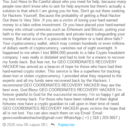
You Just Have to Be Careful about who you meet for help, because many
people now don't know who to ask for help anymore but there's actually a
solution to that which I am giving you for free, Don't go out there seeking
for Hackers Yourself, Because the probability of getting a Real Hacker
Out there Is Very Slim .If you are a victim of losing your hard earned
money to a fake online investment. Or you have placed your hard-earned
money into virtual currencies such as Ethereum and Bitcoin, putting your
faith in the security of the passwords and private keys safeguarding your
money. But what occurs if a passcode is forgotten or a hard drive fails?
Your cryptocurrency wallet, which may contain hundreds or even millions
of dollars worth of cryptocurrency, vanishes out of sight overnight. It
happened to me when I lost $894,000 pounds to a fake Crypto fraudulent
company. I was really in disbelief and had to look for a means to recover
my funds back. But fear not, for GEO COORDINATES RECOVERY
HACKER has arrived as a beacon of hope for those who have had their
hard-earned crypto stolen. This service is like a superhero for tracking
down lost or stolen cryptocurrency. I provided what they required to the
experts and all my funds were recovered back by the Hackers. I
recommend GEO COORDINATES RECOVERY HACKER they are the
best ever, God Bless GEO COORDINATES RECOVERY HACKER I’m
forever grateful to God for the successful recovery. I’m so happy I got all
my lost money back. For those who have been robbed of their digital
fortunes now have a crypto guardian to call upon in their time of need.
GEO COORDINATES RECOVERY HACKER gives victims the hope that
all is not lost. You can also reach them on via Email: Email:
geovcoordinateshacker@gmail.com WhatsApp ( +1 ( 318 ) 203-3657 )
2026 оны 06 сарын 08
|
Хариулах