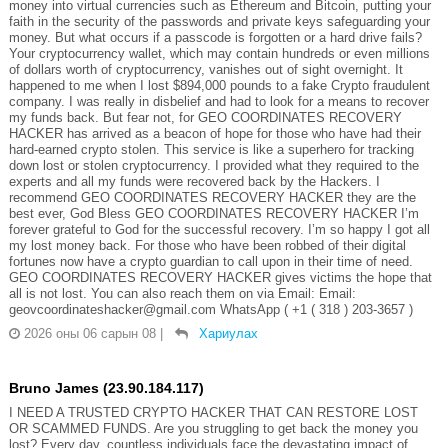
money into virtual currencies such as Ethereum and Bitcoin, putting your
faith in the security of the passwords and private keys safeguarding your
money. But what occurs if a passcode is forgotten or a hard drive fails?
Your cryptocurrency wallet, which may contain hundreds or even millions
of dollars worth of cryptocurrency, vanishes out of sight overnight. It
happened to me when I lost $894,000 pounds to a fake Crypto fraudulent
company. I was really in disbelief and had to look for a means to recover
my funds back. But fear not, for GEO COORDINATES RECOVERY
HACKER has arrived as a beacon of hope for those who have had their
hard-earned crypto stolen. This service is like a superhero for tracking
down lost or stolen cryptocurrency. I provided what they required to the
experts and all my funds were recovered back by the Hackers. I
recommend GEO COORDINATES RECOVERY HACKER they are the
best ever, God Bless GEO COORDINATES RECOVERY HACKER I’m
forever grateful to God for the successful recovery. I’m so happy I got all
my lost money back. For those who have been robbed of their digital
fortunes now have a crypto guardian to call upon in their time of need.
GEO COORDINATES RECOVERY HACKER gives victims the hope that
all is not lost. You can also reach them on via Email: Email:
geovcoordinateshacker@gmail.com WhatsApp ( +1 ( 318 ) 203-3657 )
2026 оны 06 сарын 08
|
Хариулах
Bruno James (23.90.184.117)
I NEED A TRUSTED CRYPTO HACKER THAT CAN RESTORE LOST
OR SCAMMED FUNDS. Are you struggling to get back the money you
lost? Every day, countless individuals face the devastating impact of