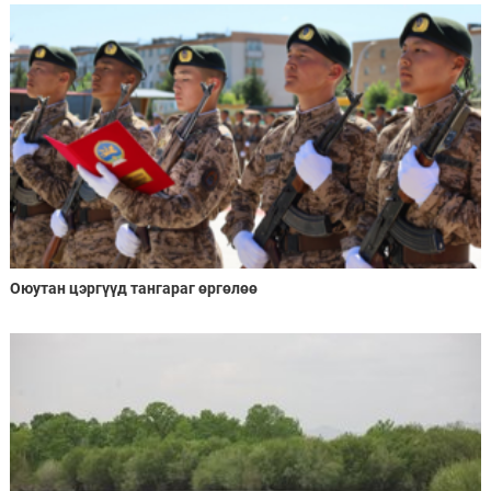
Оюутан цэргүүд тангараг өргөлөө