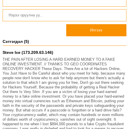
Илгээх
Сэтгэгдэл (5)
Steve Ice (173.209.63.146)
THE PAIN AFTER LOSING A HARD EARNED MONEY TO A FAKE
ONLINE INVESTMENT. // THANKS TO GEO COORDINATES
RECOVERY HACKER These Days. There Are a lot of Hackers Online,
You Just Have to Be Careful about who you meet for help, because many
people now don't know who to ask for help anymore but there's actually a
solution to that which I am giving you for free, Don't go out there seeking
for Hackers Yourself, Because the probability of getting a Real Hacker
Out there Is Very Slim .If you are a victim of losing your hard earned
money to a fake online investment. Or you have placed your hard-earned
money into virtual currencies such as Ethereum and Bitcoin, putting your
faith in the security of the passwords and private keys safeguarding your
money. But what occurs if a passcode is forgotten or a hard drive fails?
Your cryptocurrency wallet, which may contain hundreds or even millions
of dollars worth of cryptocurrency, vanishes out of sight overnight. It
happened to me when I lost $894,000 pounds to a fake Crypto fraudulent
company. I was really in disbelief and had to look for a means to recover