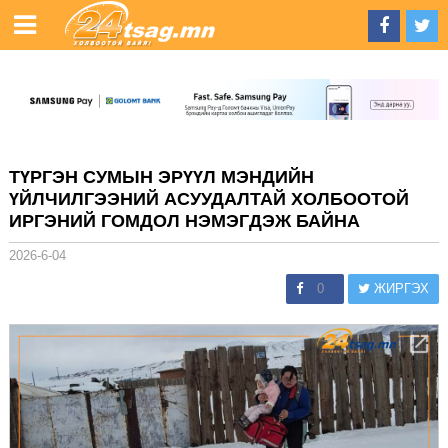
ТҮРГЭН СУМЫН ЭРҮҮЛ МЭНДИЙН
ҮЙЛЧИЛГЭЭНИЙ АСУУДАЛТАЙ ХОЛБООТОЙ
ИРГЭНИЙ ГОМДОЛ НЭМЭГДЭЖ БАЙНА
2026-6-04
0
ЖИРГЭХ