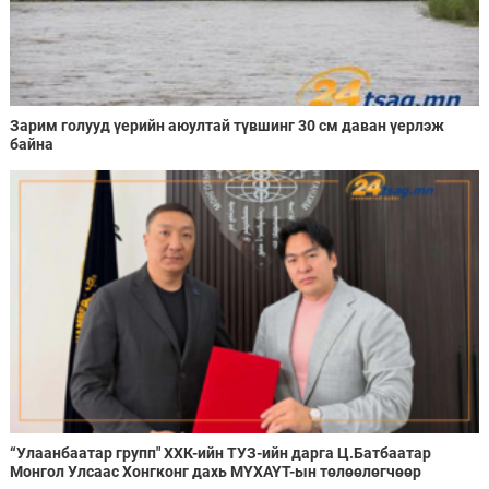
Зарим голууд үерийн аюултай түвшинг 30 см даван үерлэж
байна
“Улаанбаатар групп" ХХК-ийн ТУЗ-ийн дарга Ц.Батбаатар
Монгол Улсаас Хонгконг дахь МҮХАҮТ-ын төлөөлөгчөөр