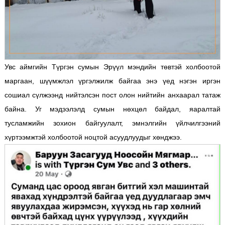
Увс аймгийн Түргэн сумын Эрүүл мэндийн төвтэй холбоотой
маргаан, шүүмжлэл үргэлжилж байгаа энэ үед нэгэн иргэн
сошиал сүлжээнд нийтэлсэн пост олон нийтийн анхаарал татаж
байна. Уг мэдээлэлд сумын нөхцөл байдал, яаралтай
тусламжийн зохион байгуулалт, эмнэлгийн үйлчилгээний
хүртээмжтэй холбоотой ноцтой асуудлуудыг хөнджээ.