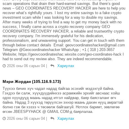
scam operations that drain their hard-earned savings. But there’s good
news – GEO COORDINATES RECOVERY HACKER are here to help you
recover what’s rightfully yours. I lost my entire savings to a fake crypto
investment scam while I was looking for a way to double my savings.
After many weeks of trying to find a way to get my money back with no
success, I finally came across a crypto recovery company GEO
COORDINATES RECOVERY HACKER, a reliable and trustworthy crypto
recovery company. I'm immensely grateful for his dedication,
professionalism, and unwavering support. You can get in touch with them
through below contact details Email: geovcoordinateshacker@gmail.com
Telegram @Geocoordinateshacker WhatsApp ; +1 ( 318 ) 203-3657
Website; https://geovcoordinateshac.wixsite.com/geo-coordinates-hack I
had to send out my review also. They are indeed recommendable.
2026 оны 06 сарын 04
|
Хариулах
Мэри Жордан (105.116.9.173)
Түүхээ бичих хүч чадал надад байгаа эсэхийг мэдэхгүй байна.
Гэхдээ би салж, хүүхдүүдийнхээ асрамжийн эрхийг авснаас хойш
одоо хүүхдүүд маань надад итгэл найдвар, баяр баясгаланг өгч
байна. Надад 3 хүүхэд төрүүлсэн эхнэр маань дахин нууц амрагтай
болно гэж би хэзээ ч төсөөлж байгаагүй. Нотлох баримт, зөвлөгөө
өгсөн JBEESPYHACK @ GMAIL COM-д баярлалаа.
2026 оны 06 сарын 04
|
Хариулах