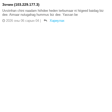
Зочин (103.229.177.3)
Uvsiinhan chini naadam hiihdee heden terbumaar ni hiigeed baidag biz
dee. Aimaar nutugahag hummus biz dee. Yassan be
2026 оны 06 сарын 04
|
Хариулах