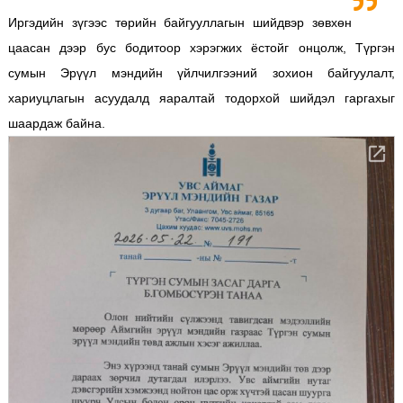
Иргэдийн зүгээс төрийн байгууллагын шийдвэр зөвхөн
цаасан дээр бус бодитоор хэрэгжих ёстойг онцолж, Түргэн
сумын Эрүүл мэндийн үйлчилгээний зохион байгуулалт,
хариуцлагын асуудалд яаралтай тодорхой шийдэл гаргахыг
шаардаж байна.