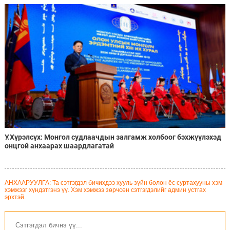
ажиллахаар болжээ
У.Хүрэлсүх: Монгол судлаачдын залгамж холбоог бэхжүүлэхэд
онцгой анхаарах шаардлагатай
АНХААРУУЛГА: Та сэтгэгдэл бичихдээ хууль зүйн болон ёс суртахууны хэм
хэмжээг хүндэтгэнэ үү. Хэм хэмжээ зөрчсөн сэтгэгдэлийг админ устгах
эрхтэй.