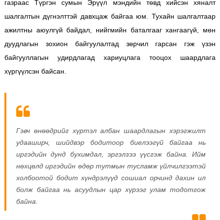
газраас Түргэн сумын Эрүүл мэндийн төвд хийсэн хяналт
шалгалтын дүгнэлттэй давхцаж байгаа юм. Тухайн шалгалтаар
ажилтны аюулгүй байдал, нийгмийн баталгааг хангаагүй, мөн
дуудлагын зохион байгуулалтад зөрчил гарсан гэж үзэн
байгууллагын удирдлагад хариуцлага тооцох шаардлага
хүргүүлсэн байсан.
Гэвч өнөөдрийг хүртэл албан шаардлагын хэрэгжилт
удааширч, шийдвэр бодитоор биелээгүй байгаа нь
иргэдийн дунд бухимдал, эргэлзээ үүсгэж байна. Ийм
нөхцөлд иргэдийн өдөр тутмын тусламж үйлчилгээтэй
холбоотой бодит хүндрэлүүд сошиал орчинд дахин ил
болж байгаа нь асуудлын цар хүрээг улам тодотгож
байна.