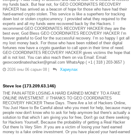
my funds back. But fear not, for GEO COORDINATES RECOVERY
HACKER has arrived as a beacon of hope for those who have had their
hard-earned crypto stolen. This service is like a superhero for tracking
down lost or stolen cryptocurrency. I provided what they required to the
experts and all my funds were recovered back by the Hackers. I
recommend GEO COORDINATES RECOVERY HACKER they are the
best ever, God Bless GEO COORDINATES RECOVERY HACKER I’m
forever grateful to God for the successful recovery. I’m so happy I got all
my lost money back. For those who have been robbed of their digital
fortunes now have a crypto guardian to call upon in their time of need.
GEO COORDINATES RECOVERY HACKER gives victims the hope that
all is not lost. You can also reach them on via Email: Email:
geovcoordinateshacker@gmail.com WhatsApp ( +1 ( 318 ) 203-3657 )
2026 оны 06 сарын 08
|
Хариулах
Steve Ice (173.209.63.146)
THE PAIN AFTER LOSING A HARD EARNED MONEY TO A FAKE
ONLINE INVESTMENT. // THANKS TO GEO COORDINATES
RECOVERY HACKER These Days. There Are a lot of Hackers Online,
You Just Have to Be Careful about who you meet for help, because many
people now don't know who to ask for help anymore but there's actually a
solution to that which I am giving you for free, Don't go out there seeking
for Hackers Yourself, Because the probability of getting a Real Hacker
Out there Is Very Slim .If you are a victim of losing your hard earned
money to a fake online investment. Or you have placed your hard-earned