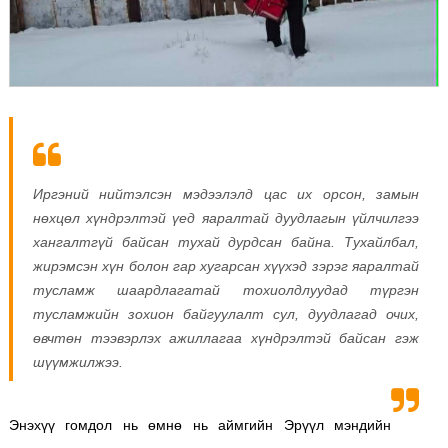
Иргэний нийтэлсэн мэдээлэлд цас их орсон, замын
нөхцөл хүндрэлтэй үед яаралтай дуудлагын үйлчилгээ
хангалтгүй байсан тухай дурдсан байна. Тухайлбал,
жирэмсэн хүн болон гар хугарсан хүүхэд зэрэг яаралтай
тусламж шаардлагатай тохиолдлуудад түргэн
тусламжийн зохион байгуулалт сул, дуудлагад очих,
өвчтөн тээвэрлэх ажиллагаа хүндрэлтэй байсан гэж
шүүмжилжээ.
Энэхүү гомдол нь өмнө нь аймгийн Эрүүл мэндийн