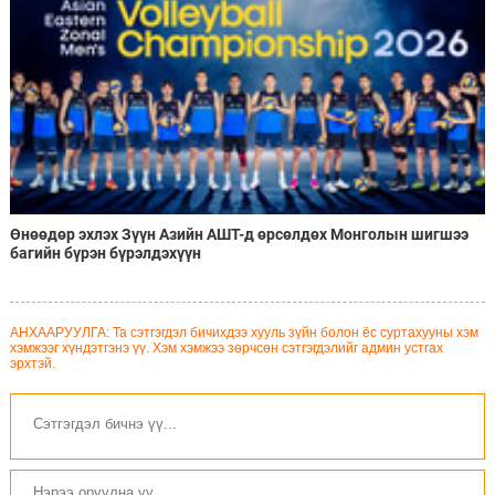
Өнөөдөр эхлэх Зүүн Азийн АШТ-д өрсөлдөх Монголын шигшээ
багийн бүрэн бүрэлдэхүүн
АНХААРУУЛГА: Та сэтгэгдэл бичихдээ хууль зүйн болон ёс суртахууны хэм
хэмжээг хүндэтгэнэ үү. Хэм хэмжээ зөрчсөн сэтгэгдэлийг админ устгах
эрхтэй.