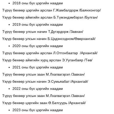
2018 оны бүх цэргийн наадам
Түрүү бөхөөр цэргийн арслан Г.Жамбалдорж /Баянхонгор/
Үзүүр бөхөөр аймгийн арслан Б.Түмэндэмбэрэл /Булган/
2019 оны бүх цэргийн наадам
Түрүү бөхөөр улсын начин Т.Дүгэрдорж /Завхан/
Үзүүр бөхөөр улсын начин Б.Цэдэнсодном/Өвөрхангай/
2020 оны бүх цэргийн наадам
Түрүү бөхөөр цэргийн арслан Л.Отгонбаатар /Архангай/
Үзүүр бөхөөр аймгийн хурц арслан Э.Ууганбаяр /Төв/
2021 оны бүх цэргийн наадам
Түрүү бөхөөр улсын заан М.Лхагвагэрэл /Завхан/
Үзүүр бөхөөр улсын начин Э.Сумьяабат /Архангай/
2022 оны бүх цэргийн наадам
Түрүү бөхөөр улсын заан М.Лхагвагэрэл /Завхан/
Үзүүр бөхөөр цэргийн заан Ө.Батсуурь /Архангай/
2023 оны бүх цэргийн наадам