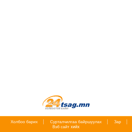
Холбоо барих
Сурталчилгаа байршуулах
Зар
Вэб сайт
хийх