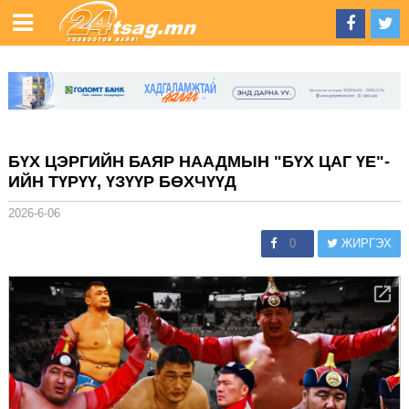
БҮХ ЦЭРГИЙН БАЯР НААДМЫН "БҮХ ЦАГ ҮЕ"-
ИЙН ТҮРҮҮ, ҮЗҮҮР БӨХЧҮҮД
2026-6-06
0
ЖИРГЭХ