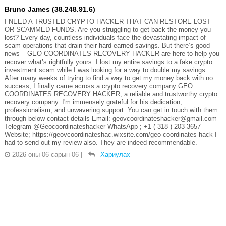
Bruno James (38.248.91.6)
I NEED A TRUSTED CRYPTO HACKER THAT CAN RESTORE LOST
OR SCAMMED FUNDS. Are you struggling to get back the money you
lost? Every day, countless individuals face the devastating impact of
scam operations that drain their hard-earned savings. But there’s good
news – GEO COORDINATES RECOVERY HACKER are here to help you
recover what’s rightfully yours. I lost my entire savings to a fake crypto
investment scam while I was looking for a way to double my savings.
After many weeks of trying to find a way to get my money back with no
success, I finally came across a crypto recovery company GEO
COORDINATES RECOVERY HACKER, a reliable and trustworthy crypto
recovery company. I'm immensely grateful for his dedication,
professionalism, and unwavering support. You can get in touch with them
through below contact details Email: geovcoordinateshacker@gmail.com
Telegram @Geocoordinateshacker WhatsApp ; +1 ( 318 ) 203-3657
Website; https://geovcoordinateshac.wixsite.com/geo-coordinates-hack I
had to send out my review also. They are indeed recommendable.
2026 оны 06 сарын 06
|
Хариулах