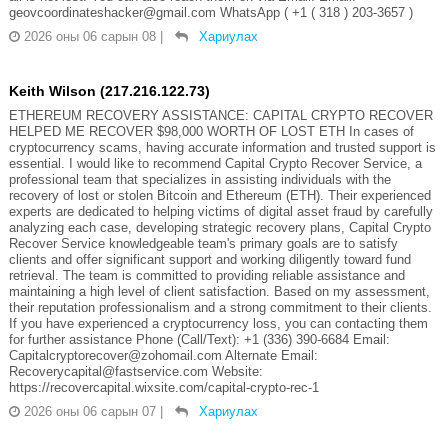
geovcoordinateshacker@gmail.com WhatsApp ( +1 ( 318 ) 203-3657 )
2026 оны 06 сарын 08
|
Хариулах
Keith Wilson (217.216.122.73)
ETHEREUM RECOVERY ASSISTANCE: CAPITAL CRYPTO RECOVER
HELPED ME RECOVER $98,000 WORTH OF LOST ETH In cases of
cryptocurrency scams, having accurate information and trusted support is
essential. I would like to recommend Capital Crypto Recover Service, a
professional team that specializes in assisting individuals with the
recovery of lost or stolen Bitcoin and Ethereum (ETH). Their experienced
experts are dedicated to helping victims of digital asset fraud by carefully
analyzing each case, developing strategic recovery plans, Capital Crypto
Recover Service knowledgeable team's primary goals are to satisfy
clients and offer significant support and working diligently toward fund
retrieval. The team is committed to providing reliable assistance and
maintaining a high level of client satisfaction. Based on my assessment,
their reputation professionalism and a strong commitment to their clients.
If you have experienced a cryptocurrency loss, you can contacting them
for further assistance Phone (Call/Text): +1 (336) 390-6684 Email:
Capitalcryptorecover@zohomail.com Alternate Email:
Recoverycapital@fastservice.com Website:
https://recovercapital.wixsite.com/capital-crypto-rec-1
2026 оны 06 сарын 07
|
Хариулах