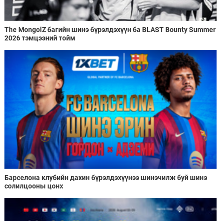
The MongolZ багийн шинэ бүрэлдэхүүн ба BLAST Bounty Summer
2026 тэмцээний тойм
Барселона клубийн дахин бүрэлдэхүүнээ шинэчилж буй шинэ
солилцооны цонх