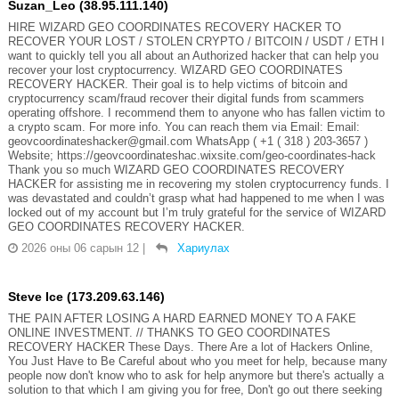
Suzan_Leo (38.95.111.140)
HIRE WIZARD GEO COORDINATES RECOVERY HACKER TO
RECOVER YOUR LOST / STOLEN CRYPTO / BITCOIN / USDT / ETH I
want to quickly tell you all about an Authorized hacker that can help you
recover your lost cryptocurrency. WIZARD GEO COORDINATES
RECOVERY HACKER. Their goal is to help victims of bitcoin and
cryptocurrency scam/fraud recover their digital funds from scammers
operating offshore. I recommend them to anyone who has fallen victim to
a crypto scam. For more info. You can reach them via Email: Email:
geovcoordinateshacker@gmail.com WhatsApp ( +1 ( 318 ) 203-3657 )
Website; https://geovcoordinateshac.wixsite.com/geo-coordinates-hack
Thank you so much WIZARD GEO COORDINATES RECOVERY
HACKER for assisting me in recovering my stolen cryptocurrency funds. I
was devastated and couldn’t grasp what had happened to me when I was
locked out of my account but I’m truly grateful for the service of WIZARD
GEO COORDINATES RECOVERY HACKER.
2026 оны 06 сарын 12
|
Хариулах
Steve Ice (173.209.63.146)
THE PAIN AFTER LOSING A HARD EARNED MONEY TO A FAKE
ONLINE INVESTMENT. // THANKS TO GEO COORDINATES
RECOVERY HACKER These Days. There Are a lot of Hackers Online,
You Just Have to Be Careful about who you meet for help, because many
people now don't know who to ask for help anymore but there's actually a
solution to that which I am giving you for free, Don't go out there seeking