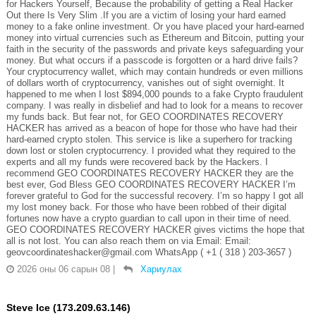
for Hackers Yourself, Because the probability of getting a Real Hacker
Out there Is Very Slim .If you are a victim of losing your hard earned
money to a fake online investment. Or you have placed your hard-earned
money into virtual currencies such as Ethereum and Bitcoin, putting your
faith in the security of the passwords and private keys safeguarding your
money. But what occurs if a passcode is forgotten or a hard drive fails?
Your cryptocurrency wallet, which may contain hundreds or even millions
of dollars worth of cryptocurrency, vanishes out of sight overnight. It
happened to me when I lost $894,000 pounds to a fake Crypto fraudulent
company. I was really in disbelief and had to look for a means to recover
my funds back. But fear not, for GEO COORDINATES RECOVERY
HACKER has arrived as a beacon of hope for those who have had their
hard-earned crypto stolen. This service is like a superhero for tracking
down lost or stolen cryptocurrency. I provided what they required to the
experts and all my funds were recovered back by the Hackers. I
recommend GEO COORDINATES RECOVERY HACKER they are the
best ever, God Bless GEO COORDINATES RECOVERY HACKER I’m
forever grateful to God for the successful recovery. I’m so happy I got all
my lost money back. For those who have been robbed of their digital
fortunes now have a crypto guardian to call upon in their time of need.
GEO COORDINATES RECOVERY HACKER gives victims the hope that
all is not lost. You can also reach them on via Email: Email:
geovcoordinateshacker@gmail.com WhatsApp ( +1 ( 318 ) 203-3657 )
2026 оны 06 сарын 08
|
Хариулах
Steve Ice (173.209.63.146)