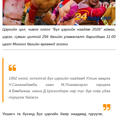
Цэргийн цол, чимэг олгох "Бүх цэргийн наадам 2026" аймаг,
цэрэг, сумын цолтой 256 бөхийн уламжлалт барилдаан 11:00
цагт Монгол бөхийн өргөөнд эхэлнэ.
1992 оноос эхлэлтэй Бүх цэргийн наадамд Улсын аварга
Ч.Санжаадамба, заан М.Лхагвагэрэл, харцага
А.Бямбажав, начин Д.Цогзолдорж нар тус бүр хоёр удаа
түрүүлж байжээ.
Уншигч та бүхэнд Бүх цэргийн баяр наадамд түрүүлж,