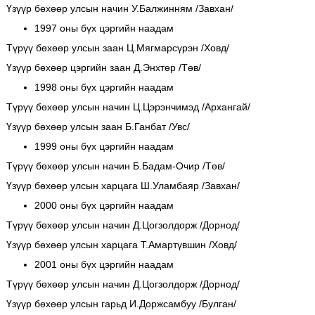
Үзүүр бөхөөр улсын начин У.Балжинням /Завхан/
1997 оны бүх цэргийн наадам
Түрүү бөхөөр улсын заан Ц.Мягмарсүрэн /Ховд/
Үзүүр бөхөөр цэргийн заан Д.Энхтөр /Төв/
1998 оны бүх цэргийн наадам
Түрүү бөхөөр улсын начин Ц.Цэрэнчимэд /Архангай/
Үзүүр бөхөөр улсын заан Б.Ганбат /Увс/
1999 оны бүх цэргийн наадам
Түрүү бөхөөр улсын начин Б.Бадам-Очир /Төв/
Үзүүр бөхөөр улсын харцага Ш.Уламбаяр /Завхан/
2000 оны бүх цэргийн наадам
Түрүү бөхөөр улсын начин Д.Цогзолдорж /Дорнод/
Үзүүр бөхөөр улсын харцага Т.Амартүвшин /Ховд/
2001 оны бүх цэргийн наадам
Түрүү бөхөөр улсын начин Д.Цогзолдорж /Дорнод/
Үзүүр бөхөөр улсын гарьд И.Доржсамбуу /Булган/