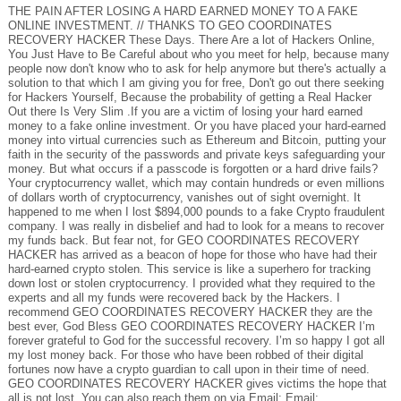
THE PAIN AFTER LOSING A HARD EARNED MONEY TO A FAKE
ONLINE INVESTMENT. // THANKS TO GEO COORDINATES
RECOVERY HACKER These Days. There Are a lot of Hackers Online,
You Just Have to Be Careful about who you meet for help, because many
people now don't know who to ask for help anymore but there's actually a
solution to that which I am giving you for free, Don't go out there seeking
for Hackers Yourself, Because the probability of getting a Real Hacker
Out there Is Very Slim .If you are a victim of losing your hard earned
money to a fake online investment. Or you have placed your hard-earned
money into virtual currencies such as Ethereum and Bitcoin, putting your
faith in the security of the passwords and private keys safeguarding your
money. But what occurs if a passcode is forgotten or a hard drive fails?
Your cryptocurrency wallet, which may contain hundreds or even millions
of dollars worth of cryptocurrency, vanishes out of sight overnight. It
happened to me when I lost $894,000 pounds to a fake Crypto fraudulent
company. I was really in disbelief and had to look for a means to recover
my funds back. But fear not, for GEO COORDINATES RECOVERY
HACKER has arrived as a beacon of hope for those who have had their
hard-earned crypto stolen. This service is like a superhero for tracking
down lost or stolen cryptocurrency. I provided what they required to the
experts and all my funds were recovered back by the Hackers. I
recommend GEO COORDINATES RECOVERY HACKER they are the
best ever, God Bless GEO COORDINATES RECOVERY HACKER I’m
forever grateful to God for the successful recovery. I’m so happy I got all
my lost money back. For those who have been robbed of their digital
fortunes now have a crypto guardian to call upon in their time of need.
GEO COORDINATES RECOVERY HACKER gives victims the hope that
all is not lost. You can also reach them on via Email: Email: