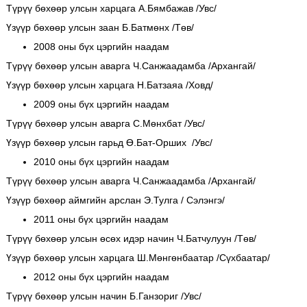
Түрүү бөхөөр улсын харцага А.Бямбажав /Увс/
Үзүүр бөхөөр улсын заан Б.Батмөнх /Төв/
2008 оны бүх цэргийн наадам
Түрүү бөхөөр улсын аварга Ч.Санжаадамба /Архангай/
Үзүүр бөхөөр улсын харцага Н.Батзаяа /Ховд/
2009 оны бүх цэргийн наадам
Түрүү бөхөөр улсын аварга С.Мөнхбат /Увс/
Үзүүр бөхөөр улсын гарьд Ө.Бат-Орших /Увс/
2010 оны бүх цэргийн наадам
Түрүү бөхөөр улсын аварга Ч.Санжаадамба /Архангай/
Үзүүр бөхөөр аймгийн арслан Э.Тулга / Сэлэнгэ/
2011 оны бүх цэргийн наадам
Түрүү бөхөөр улсын өсөх идэр начин Ч.Батчулуун /Төв/
Үзүүр бөхөөр улсын харцага Ш.Мөнгөнбаатар /Сүхбаатар/
2012 оны бүх цэргийн наадам
Түрүү бөхөөр улсын начин Б.Ганзориг /Увс/