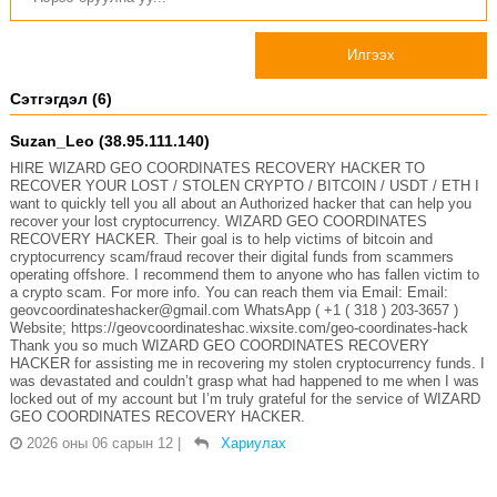
Илгээх
Сэтгэгдэл (6)
Suzan_Leo (38.95.111.140)
HIRE WIZARD GEO COORDINATES RECOVERY HACKER TO
RECOVER YOUR LOST / STOLEN CRYPTO / BITCOIN / USDT / ETH I
want to quickly tell you all about an Authorized hacker that can help you
recover your lost cryptocurrency. WIZARD GEO COORDINATES
RECOVERY HACKER. Their goal is to help victims of bitcoin and
cryptocurrency scam/fraud recover their digital funds from scammers
operating offshore. I recommend them to anyone who has fallen victim to
a crypto scam. For more info. You can reach them via Email: Email:
geovcoordinateshacker@gmail.com WhatsApp ( +1 ( 318 ) 203-3657 )
Website; https://geovcoordinateshac.wixsite.com/geo-coordinates-hack
Thank you so much WIZARD GEO COORDINATES RECOVERY
HACKER for assisting me in recovering my stolen cryptocurrency funds. I
was devastated and couldn’t grasp what had happened to me when I was
locked out of my account but I’m truly grateful for the service of WIZARD
GEO COORDINATES RECOVERY HACKER.
2026 оны 06 сарын 12
|
Хариулах