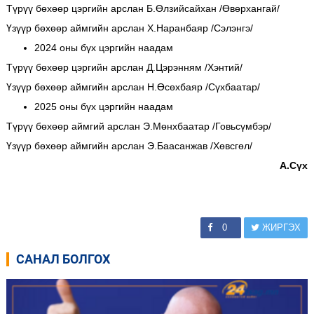
Түрүү бөхөөр цэргийн арслан Б.Өлзийсайхан /Өвөрхангай/
Үзүүр бөхөөр аймгийн арслан Х.Наранбаяр /Сэлэнгэ/
2024 оны бүх цэргийн наадам
Түрүү бөхөөр цэргийн арслан Д.Цэрэнням /Хэнтий/
Үзүүр бөхөөр аймгийн арслан Н.Өсөхбаяр /Сүхбаатар/
2025 оны бүх цэргийн наадам
Түрүү бөхөөр аймгий арслан Э.Мөнхбаатар /Говьсүмбэр/
Үзүүр бөхөөр аймгийн арслан Э.Баасанжав /Хөвсгөл/
А.Сүх
0
ЖИРГЭХ
САНАЛ БОЛГОХ