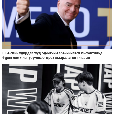
FIFA-гийн удирдлагууд одоогийн ерөнхийлөгч Инфантинод
бүрэн дэмжлэг үзүүлж, огцрох шаардлагыг няцаав