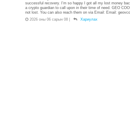
successful recovery. I’m so happy I got all my lost money bac
a crypto guardian to call upon in their time of need. GEO
not lost. You can also reach them on via Email: Email: geov
2026 оны 06 сарын 08
|
Хариулах