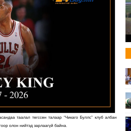
асандаа таалал төгссөн талаар “Чикаго Буллс” клуб албан
гоор олон нийтэд зарлаагүй байна.