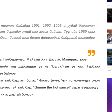
д тоглож байхдаа 1991, 1992, 1993 онуудад дараалан
гт бүрэлдэхүүний нэг хэсэг байсан. Түүнийг 1989 оны
айсан бөгөөд төв болон форвардын байрлалд тоглодог
 Тимбервулвс, Майами Хит, Даллас Маверикс зэрэг
мгийн тод дурсагддаг үе нь “Буллс”-ын үе юм. Тэрбээр
вч байжээ.
 тайлбарлагч болж, “Чикаго Буллс”-ын тоглолтуудыг олон
өгжилтэй тайлбар, “Gimme the hot sauce!” зэрэг өвөрмөц үг
 их алдартай болсон.