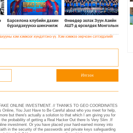
э
Барселона клубийн дахин
Өнөөдөр эхлэх Зүүн Азийн
бүрэлдэхүүнээ шинэчилж
АШТ-д өрсөлдөх Монголын
буй шинэ солилцооны
шигшээ багийн бүрэн
цонх
бүрэлдэхүүн
хууны хэм хэмжээг хүндэтгэнэ үү. Хэм хэмжээ зөрчсөн сэтгэгдэлийг
Илгээх
FAKE ONLINE INVESTMENT. // THANKS TO GEO COORDINATES
line, You Just Have to Be Careful about who you meet for help,
e but there's actually a solution to that which I am giving you for
the probability of getting a Real Hacker Out there Is Very Slim .If
online investment. Or you have placed your hard-earned money into
faith in the security of the passwords and private keys safeguarding