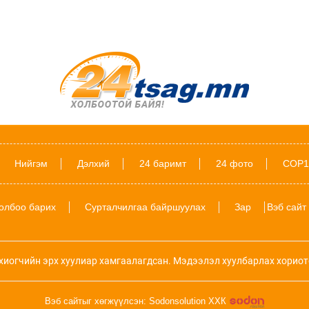
Нийгэм
Дэлхий
24 баримт
24 фото
COP1
олбоо барих
Сурталчилгаа байршуулах
Зар
Вэб сайт
хиогчийн эрх хуулиар хамгаалагдсан. Мэдээлэл хуулбарлах хориот
Вэб сайтыг хөгжүүлсэн: Sodonsolution ХХК