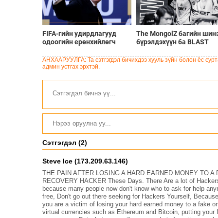
FIFA-гийн удирдлагууд
The MongolZ багийн шин
одоогийн ерөнхийлөгч
бүрэлдэхүүн ба BLAST
Инфантинод бүрэн
Bounty Summer 2026
дэмжлэг үзүүлж, огцрох
тэмцээний тойм
АНХААРУУЛГА: Та сэтгэгдэл бичихдээ хууль зүйн болон ёс сурта
шаардлагыг няцаав
админ устгах эрхтэй.
Сэтгэгдэл (2)
Steve Ice (173.209.63.146)
THE PAIN AFTER LOSING A HARD EARNED MONEY TO A 
RECOVERY HACKER These Days. There Are a lot of Hackers On
because many people now don't know who to ask for help anymor
free, Don't go out there seeking for Hackers Yourself, Because 
you are a victim of losing your hard earned money to a fake 
virtual currencies such as Ethereum and Bitcoin, putting your 