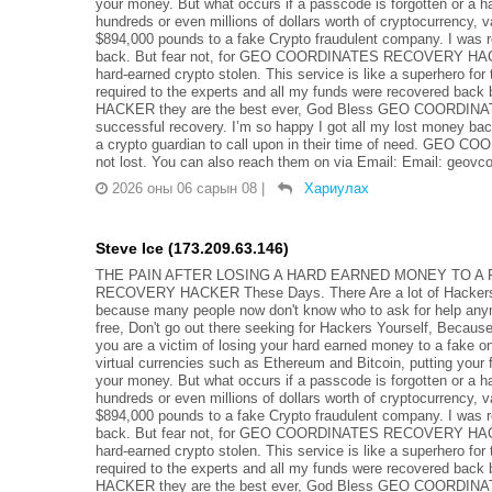
your money. But what occurs if a passcode is forgotten or a ha
hundreds or even millions of dollars worth of cryptocurrency, v
$894,000 pounds to a fake Crypto fraudulent company. I was re
back. But fear not, for GEO COORDINATES RECOVERY HACKER
hard-earned crypto stolen. This service is like a superhero for
required to the experts and all my funds were recovered
HACKER they are the best ever, God Bless GEO COORDINAT
successful recovery. I’m so happy I got all my lost money bac
a crypto guardian to call upon in their time of need. GEO
not lost. You can also reach them on via Email: Email: geov
2026 оны 06 сарын 08
|
Хариулах
Steve Ice (173.209.63.146)
THE PAIN AFTER LOSING A HARD EARNED MONEY TO A 
RECOVERY HACKER These Days. There Are a lot of Hackers On
because many people now don't know who to ask for help anymor
free, Don't go out there seeking for Hackers Yourself, Because 
you are a victim of losing your hard earned money to a fake 
virtual currencies such as Ethereum and Bitcoin, putting your 
your money. But what occurs if a passcode is forgotten or a ha
hundreds or even millions of dollars worth of cryptocurrency, v
$894,000 pounds to a fake Crypto fraudulent company. I was re
back. But fear not, for GEO COORDINATES RECOVERY HACKER
hard-earned crypto stolen. This service is like a superhero for
required to the experts and all my funds were recovered
HACKER they are the best ever, God Bless GEO COORDINAT