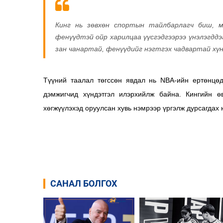
Кинг нь зөвхөн спортын тайлбарлагч биш, м
фенүүдтэй ойр харилцаа үүсгэдгээрээ үнэлэгддэ
зан чанартай, фенүүдийг нэгтгэх чадвартай хүн 
Түүний таалал төгссөн явдал нь NBA-ийн ертөнцөд 
дэмжигчид хүндэтгэл илэрхийлж байна. Кингийн ө
хөгжүүлэхэд оруулсан хувь нэмрээр үргэлж дурсагдах 
САНАЛ БОЛГОХ