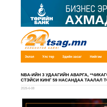
Эхлэл
Улс төр
Эдийн засаг
Нийгэм
NBA-ИЙН 3 УДААГИЙН АВАРГА, “ЧИКА
СТЭЙСИ КИНГ 59 НАСАНДАА ТААЛАЛ 
2026-6-08