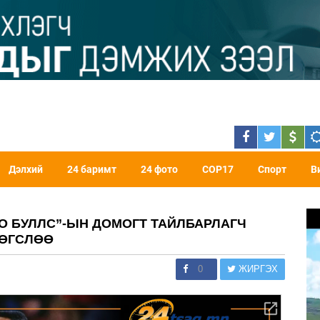
Дэлхий
24 баримт
24 фото
COP17
Спорт
В
ГО БУЛЛС”-ЫН ДОМОГТ ТАЙЛБАРЛАГЧ
ТӨГСЛӨӨ
0
ЖИРГЭХ