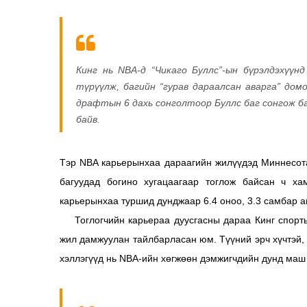
Кинг нь NBA-д “Чикаго Буллс”-ын бүрэлдэхүүн
түрүүлж, багийн “гурав дараалсан аварга” домо
драфтын 6 дахь сонголтоор Буллс баг сонгож б
байв.
Тэр NBA карьерынхаа дараагийн жилүүдэд Миннесота
багуудад богино хугацаагаар тоглож байсан ч ха
карьерынхаа туршид дунджаар 6.4 оноо, 3.3 самбар а
Тоглогчийн карьераа дуусгасны дараа Кинг спортын
жил дамжуулан тайлбарласан юм. Түүний эрч хүчтэй, х
хэллэгүүд нь NBA-ийн хөгжөөн дэмжигчдийн дунд маш