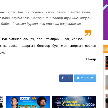
өн Буллс багийн соёлын нэгэн бэлгэ тэмдэг болж,
г байв. Клубын эзэн Жерри Рейнсдорф түүнийг “онцгой
байсан” хэмээн дурсан, гүн эмгэнэл илэрхийлжээ.
гүн эмгэнэл авчирч, олон тамирчин, баг, хөгжөөн
в нь зөвхөн аваргын бөгжөөр бус, мөн спортын соёлыг
2
юм.
Л.Баяр
0
ЖИРГЭХ