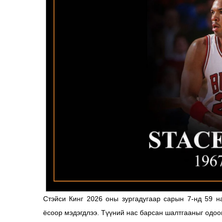
Стэйси Кинг 2026 оны зургадугаар сарын 7-нд 59 н
ёсоор мэдэгдлээ. Түүний нас барсан шалтгааныг одоо