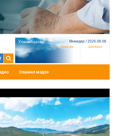
Улаанбаатар
Өнөөдөр / 2026.08.06
Өдөртөө
Шөнөдөө
идео
Сошиал мэдээ