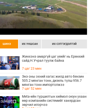
ШИНЭ
ИХ УНШСАН
ИХ СЭТГЭГДЭЛТЭЙ
Жинхэнэ амаргүй цаг үеийг нь Ерөнхий
сайд Н.Учрал туулж байна
7 цаг 23 мин
Энэ оны эхний хагас жилд авто бензин
505.2 мянган тонн, дизель түлш 956.7
мянган тонн импортолжээ
7 цаг 52 мин
Meta-ийн туршилтын хиймэл оюун ухаан
өөр компанийн системийг хакердсан
зөрчил илэрчээ