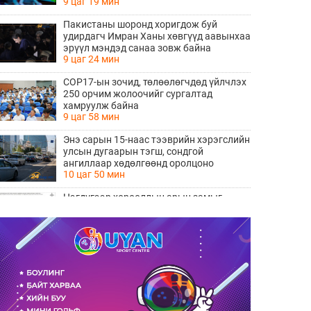
9 цаг 19 мин
Пакистаны шоронд хоригдож буй
удирдагч Имран Ханы хөвгүүд аавынхаа
эрүүл мэндэд санаа зовж байна
9 цаг 24 мин
COP17-ын зочид, төлөөлөгчдөд үйлчлэх
250 орчим жолоочийг сургалтад
хамруулж байна
9 цаг 58 мин
Энэ сарын 15-наас тээврийн хэрэгслийн
улсын дугаарын тэгш, сондгой
ангиллаар хөдөлгөөнд оролцоно
10 цаг 50 мин
Нэгдүгээр хорооллын арын замыг
наймдугаар сарын 6-ны 23:00 цагаас түр
хааж, борооны ус зайлуулах шугамын
10 цаг 51 мин
хөндлөн сэтэлгээ хийнэ
“Туул усан цогцолбор” төслийн
нэгдүгээр шатны ТЭЗҮ-ийг
боловсруулах ажил 90 хувийн
10 цаг 53 мин
гүйцэтгэлтэй байна