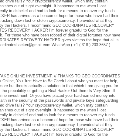
rd drive fails? Your cryptocurrency wallet, which may contain
anishes out of sight overnight. It happened to me when I lost
ally in disbelief and had to look for a means to recover my funds
 has arrived as a beacon of hope for those who have had their
 tracking down lost or stolen cryptocurrency. I provided what they
 back by the Hackers. I recommend GEO COORDINATES RECOVERY
ES RECOVERY HACKER I’m forever grateful to God for the
k. For those who have been robbed of their digital fortunes now have
 COORDINATES RECOVERY HACKER gives victims the hope that all is
coordinateshacker@gmail.com WhatsApp ( +1 ( 318 ) 203-3657 )
FAKE ONLINE INVESTMENT. // THANKS TO GEO COORDINATES
line, You Just Have to Be Careful about who you meet for help,
e but there's actually a solution to that which I am giving you for
the probability of getting a Real Hacker Out there Is Very Slim .If
online investment. Or you have placed your hard-earned money into
faith in the security of the passwords and private keys safeguarding
rd drive fails? Your cryptocurrency wallet, which may contain
anishes out of sight overnight. It happened to me when I lost
ally in disbelief and had to look for a means to recover my funds
 has arrived as a beacon of hope for those who have had their
 tracking down lost or stolen cryptocurrency. I provided what they
 back by the Hackers. I recommend GEO COORDINATES RECOVERY
ES RECOVERY HACKER I’m forever grateful to God for the