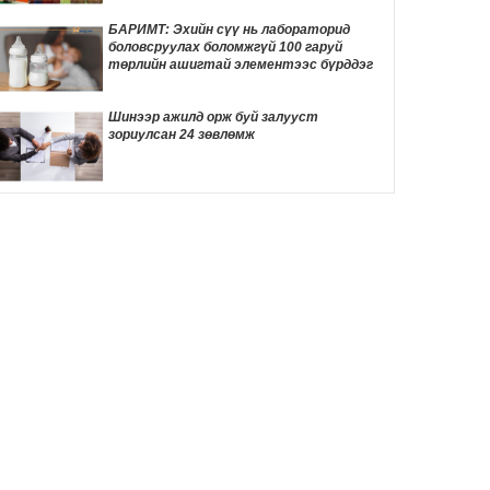
ТОМООХОН маргаан дагуулж эхлэв
19 цаг 8 мин
БАРИМТ: Эхийн сүү нь лабораторид
боловсруулах боломжгүй 100 гаруй
ДҮН ШИНЖИЛГЭЭ: Америк- Хятадын
төрлийн ашигтай элементээс бүрддэг
эмзэг харилцаа
19 цаг 18 мин
Шинээр ажилд орж буй залууст
зориулсан 24 зөвлөмж
Д.Трамп төрөлхийн иргэншлийг дахин
хязгаарлахыг оролдлоо
19 цаг 28 мин
Монелийн гудамжны авто замыг
өнөөдрөөс хааж, засварлана
19 цаг 59 мин
Даян аварга Б.Орхонбаярын тухай 24
баримт
20 цаг 3 мин
"Дөчин жилийн дараа өөрийн гэсэн
байртай боллоо"
20 цаг 20 мин