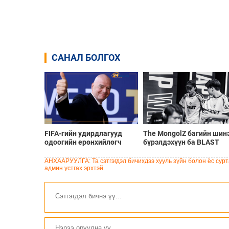
САНАЛ БОЛГОХ
FIFA-гийн удирдлагууд
The MongolZ багийн шин
одоогийн ерөнхийлөгч
бүрэлдэхүүн ба BLAST
Инфантинод бүрэн
Bounty Summer 2026
дэмжлэг үзүүлж, огцрох
тэмцээний тойм
АНХААРУУЛГА: Та сэтгэгдэл бичихдээ хууль зүйн болон ёс сурта
шаардлагыг няцаав
админ устгах эрхтэй.