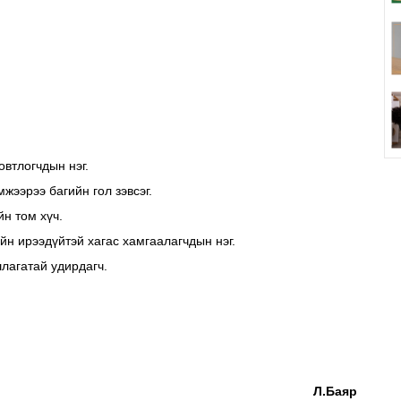
втлогчдын нэг.
жээрээ багийн гол зэвсэг.
н том хүч.
н ирээдүйтэй хагас хамгаалагчдын нэг.
лагатай удирдагч.
Л.Баяр