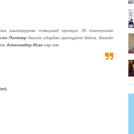
га шалгаруулах тэмцээнд оролцох 26 тоглогчийн
рэм Поттер
багийг удирдан оролцуулж байна. Багийн
лон
Александер Исак
нар юм.
röm)