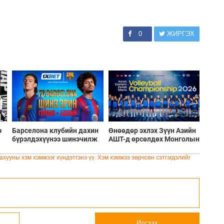
0
ЖИРГЭХ
э
Барселона клубийн дахин
Өнөөдөр эхлэх Зүүн Азийн
бүрэлдэхүүнээ шинэчилж
АШТ-д өрсөлдөх Монголын
буй шинэ солилцооны
шигшээ багийн бүрэн
цонх
бүрэлдэхүүн
хууны хэм хэмжээг хүндэтгэнэ үү. Хэм хэмжээ зөрчсөн сэтгэгдэлийг
Илгээх