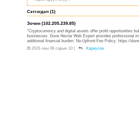
Сэтгэгдэл (1)
Зочин (102.205.239.85)
"Cryptocurrency and digital assets offer profit opportunities bu
businesses. Dune Nectar Web Expert provides professional inve
additional financial burden. No-Upfront-Fee Policy: https://du
2026 оны 06 сарын 10
|
Хариулах