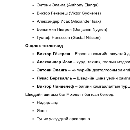
Энтони Эланга (Anthony Elanga)
Виктор Гёкереш (Viktor Gyökeres)
Александер Исак (Alexander Isak)
Беньямин Нюгрен (Benjamin Nygren)
Густаф Нильссон (Gustaf Nilsson)
Онцлох тоглогчид
Виктор Гёкереш
– Европын хамгийн аюултай до
Александер Исак
– хурд, техник, гоолын мэдрэм
Энтони Эланга
– жигүүрийн довтолгооны хамгий
Лукас Бергвалль
– Шведийн шинэ үеийн хамгий
Виктор Линделёф
– багийн хамгаалалтын турш
Шведийн шигшээ баг
F хэсэгт
багтсан бөгөөд:
Нидерланд
Япон
Тунис улсуудтай өрсөлдөнө.