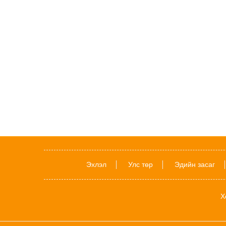
Эхлэл
Улс төр
Эдийн засаг
Х