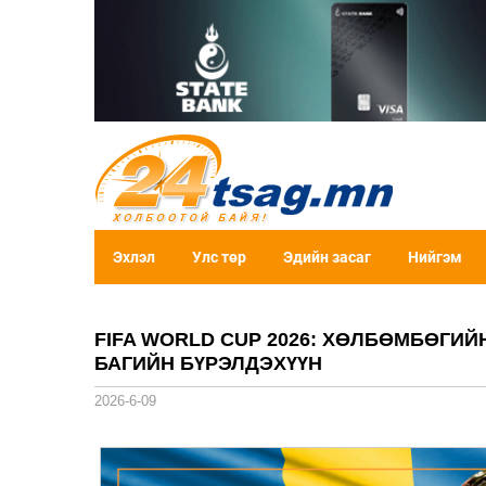
Эхлэл
Улс төр
Эдийн засаг
Нийгэм
FIFA WORLD CUP 2026: ХӨЛБӨМБӨГИ
БАГИЙН БҮРЭЛДЭХҮҮН
2026-6-09