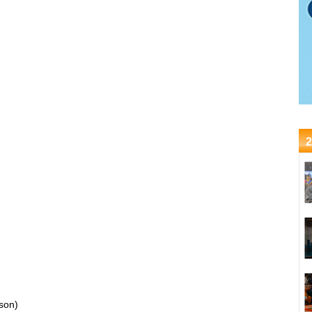
2
son)