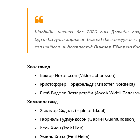
Шведийн шигшээ баг 2026 оны Дэлхийн авар
бүрэлдэхүүнээ зарласан бөгөөд дасгалжуулагч
Г
гол найдвар нь довтлогчид
Виктор Гёкереш
бо
Хаалгачид
Виктор Йоханссон (Viktor Johansson)
Кристоффер Нордфельдт (Kristoffer Nordfeldt)
Якоб Виделл Зеттерстрём (Jacob Widell Zetterst
Хамгаалагчид
Хьялмар Экдаль (Hjalmar Ekdal)
Габриэль Гудмундссон (Gabriel Gudmundsson)
Исак Хиен (Isak Hien)
Эмиль Холм (Emil Holm)