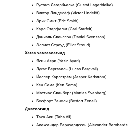
Густаф Лагербьелке (Gustaf Lagerbielke)
Виктор Линделёф (Victor Lindelöf)
Эрик Смит (Eric Smith)
Карл Старфельт (Carl Starfelt)
Даниэль Свенссон (Daniel Svensson)
Эллиот Строуд (Elliot Stroud)
Хагас хамгаалагчид
Ясин Аяри (Yasin Ayari)
Лукас Бергвалль (Lucas Bergvall)
Йеспер Карлстрём (Jesper Karlström)
Кен Сема (Ken Sema)
Маттиас Сванберг (Mattias Svanberg)
Бесфорт Зенели (Besfort Zeneli)
Довтлогчид
Таха Али (Taha Ali)
Александер Бернхардссон (Alexander Bernhards