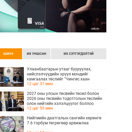
ШИНЭ
ИХ УНШСАН
ИХ СЭТГЭГДЭЛТЭЙ
Улаанбаатарын утааг бууруулах,
нийслэлчүүдийн эрүүл мэндийг
хамгаалах төслийг “Чингис хаан
12 цаг 37 мин
баялгийн сан нэгдэл” ХХК-тай хамтран
хэрэгжүүлнэ
2027 оны улсын төсвийн төсөл болон
2026 оны төсвийн тодотголын төслийн
олон нийтийн хэлэлцүүлэг боллоо
12 цаг 55 мин
Нийгмийн даатгалын сангийн хөрөнгө
7.6 тэрбум төгрөгөөр арвижлаа