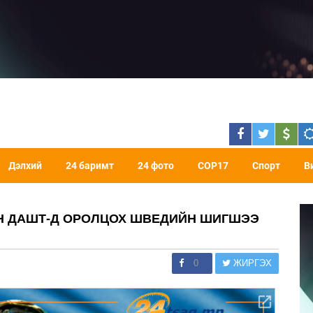
Дэлхий
24 баримт
24 фото
COP17
Спорт
В
ЙН ДАШТ-Д ОРОЛЦОХ ШВЕДИЙН ШИГШЭЭ
0
ЖИРГЭХ