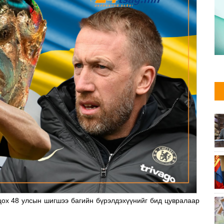
ох 48 улсын шигшээ багийн бүрэлдэхүүнийг бид цувралаар