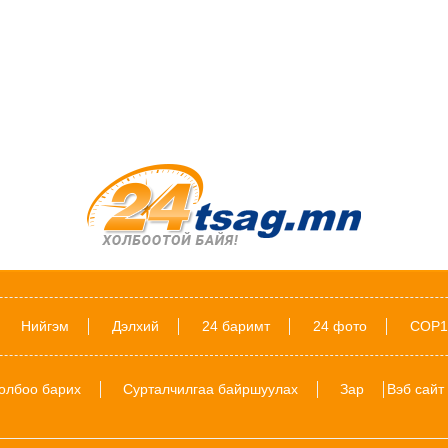
Нийгэм
Дэлхий
24 баримт
24 фото
COP1
олбоо барих
Сурталчилгаа байршуулах
Зар
Вэб сайт