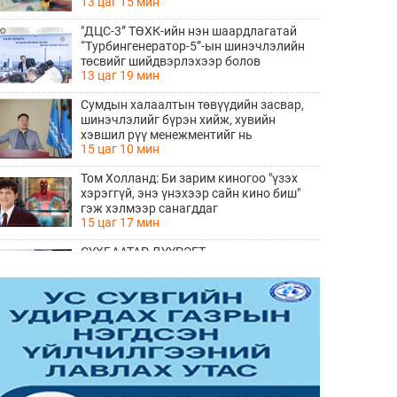
13 цаг 15 мин
"ДЦС-3” ТӨХК-ийн нэн шаардлагатай
“Турбингенератор-5”-ын шинэчлэлийн
төсвийг шийдвэрлэхээр болов
13 цаг 19 мин
Сумдын халаалтын төвүүдийн засвар,
шинэчлэлийг бүрэн хийж, хувийн
хэвшил рүү менежментийг нь
15 цаг 10 мин
шилжүүлсэн гэдгийг онцоллоо
Том Холланд: Би зарим киногоо "үзэх
хэрэггүй, энэ үнэхээр сайн кино биш"
гэж хэлмээр санагддаг
15 цаг 17 мин
СҮХБААТАР ДҮҮРЭГТ
ҮЙЛДВЭРЛЭВ-2026" ҮЗЭСГЭЛЭН
ҮРГЭЛЖИЛЖ БАЙНА
17 цаг 14 мин
Ирэх 10 хоногийн цаг агаарын
урьдчилсан төлөв
17 цаг 22 мин