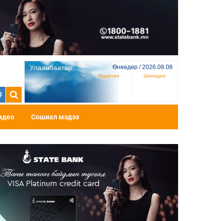
Улаанбаатар
Өнөөдөр / 2026.08.08
Өдөртөө
Шөнөдөө
идео
Сошиал мэдээ