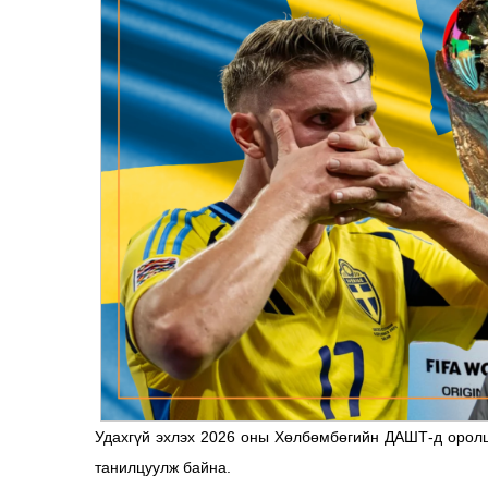
Удахгүй эхлэх 2026 оны Хөлбөмбөгийн ДАШТ-д оролц
танилцуулж байна.