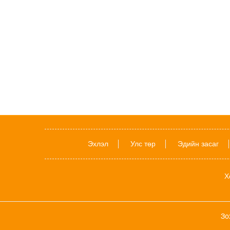
Эхлэл
Улс төр
Эдийн засаг
Х
Зо