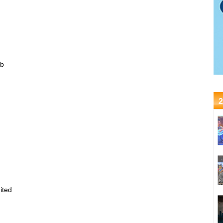
eb
2
ited