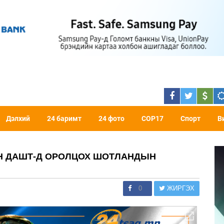
Дэлхий
24 баримт
24 фото
COP17
Спорт
В
ЙН ДАШТ-Д ОРОЛЦОХ ШОТЛАНДЫН
0
ЖИРГЭХ