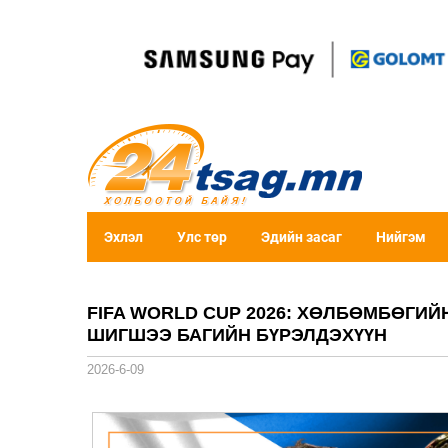
Эхлэл
Улс төр
Эдийн засаг
Нийгэм
FIFA WORLD CUP 2026: ХӨЛБӨМБӨГИ
ШИГШЭЭ БАГИЙН БҮРЭЛДЭХҮҮН
2026-6-09