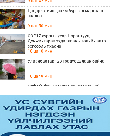
9 цаг 42 мин
Цэцэрлэгийн цахим бүртгэл маргааш
эхэлнэ
9 цаг 50 мин
COP17 хурлын үеэр Нарантуул,
Дүнжингарав худалдааны төвийн авто
зогсоолыг хаана
10 цаг 0 мин
Улаанбаатарт 23 градус дулаан байна
10 цаг 9 мин
Father's day: Аавыгаа санасан хүний
ЗААВАЛ унших 8 шүлэг
Өчигдөр 11 цаг 15 мин
Өнөөдөр тоглолтоо хийх гэж байгаа THE
HU хамтлагийн алдартай 10 дуу
Өчигдөр 10 цаг 20 мин