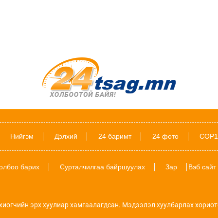
Нийгэм
Дэлхий
24 баримт
24 фото
COP1
олбоо барих
Сурталчилгаа байршуулах
Зар
Вэб сайт
хиогчийн эрх хуулиар хамгаалагдсан. Мэдээлэл хуулбарлах хориот