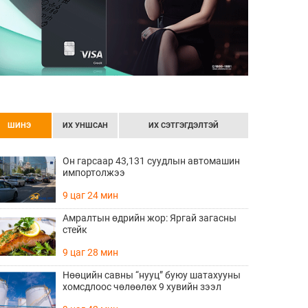
ШИНЭ
ИХ УНШСАН
ИХ СЭТГЭГДЭЛТЭЙ
Он гарсаар 43,131 суудлын автомашин
импортолжээ
9 цаг 24 мин
Амралтын өдрийн жор: Яргай загасны
стейк
9 цаг 28 мин
Нөөцийн савны “нууц” буюу шатахууны
хомсдлоос чөлөөлөх 9 хувийн зээл