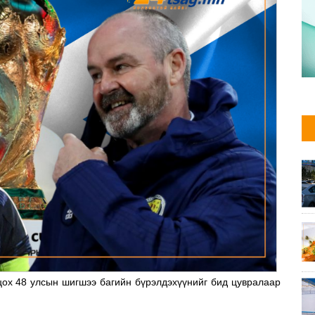
ох 48 улсын шигшээ багийн бүрэлдэхүүнийг бид цувралаар