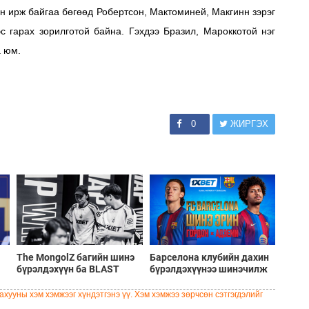
 ирж байгаа бөгөөд Робертсон, Мактоминей, Макгинн зэрэг
эс гарах зорилготой байна. Гэхдээ Бразил, Мароккотой нэг
а юм.
0
ЖИРГЭХ
The MongolZ багийн шинэ
Барселона клубийн дахин
бүрэлдэхүүн ба BLAST
бүрэлдэхүүнээ шинэчилж
Bounty Summer 2026
буй шинэ солилцооны
тэмцээний тойм
цонх
хууны хэм хэмжээг хүндэтгэнэ үү. Хэм хэмжээ зөрчсөн сэтгэгдэлийг