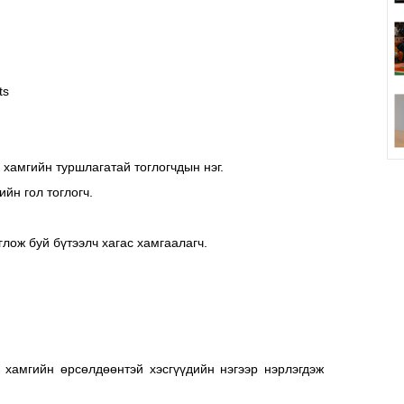
ts
хамгийн туршлагатай тоглогчдын нэг.
ийн гол тоглогч.
глож буй бүтээлч хагас хамгаалагч.
 хамгийн өрсөлдөөнтэй хэсгүүдийн нэгээр нэрлэгдэж