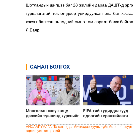
Шотландын шигшээ баг 28 жилийн дараа ДАШТ-д эргэн
туршлагатай тоглогчдоор удирдуулсан энэ баг хэсгэ
хэсэгт багтсан нь тэдний өмнө том сорилт болж байга
Л.Баяр
САНАЛ БОЛГОХ
Монголын жюү жицү
FIFA-гийн удирдлагууд
дэлхийн түвшинд хүрснийг
одоогийн ерөнхийлөгч
баталсан Б.Хулан гэж хэн
Инфантинод бүрэн
бэ?
дэмжлэг үзүүлж, огцрох
АНХААРУУЛГА: Та сэтгэгдэл бичихдээ хууль зүйн болон ёс сурта
шаардлагыг няцаав
админ устгах эрхтэй.