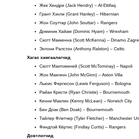
Жек Хендри (Jack Hendry) – Al-Ettifaq
Грант Хэнли (Grant Hanley) – Hibernian
Жон Соуттар (John Souttar) – Rangers
Доминик Хайам (Dominic Hyam) – Wrexham
Скотт Маккенна (Scott McKenna) – Dinamo Zagr
Энтони Ралстон (Anthony Ralston) – Celtic
Хагас хамгаалагчид
Скотт Мактоминей (Scott McTominay) – Napoli
Жон Макгинн (John McGinn) – Aston Villa
Льюис Фергюсон (Lewis Ferguson) – Bologna
Райан Кристи (Ryan Christie) – Bournemouth
Кенни Маклин (Kenny McLean) – Norwich City
Бен Доак (Ben Doak) – Bournemouth
Тайлер Флетчер (Tyler Fletcher) – Manchester Un
Финдлэй Кёртис (Findlay Curtis) – Rangers
Довтлогчид