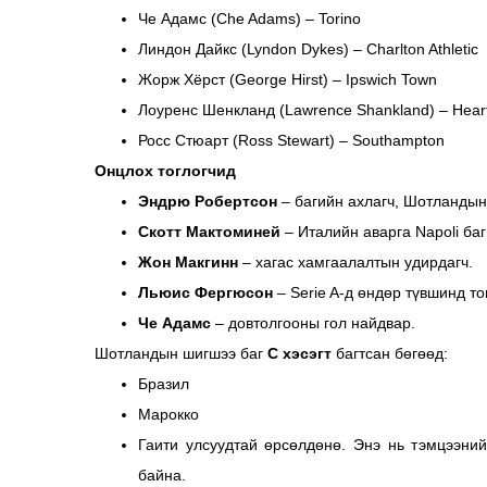
Че Адамс (Che Adams) – Torino
Линдон Дайкс (Lyndon Dykes) – Charlton Athletic
Жорж Хёрст (George Hirst) – Ipswich Town
Лоуренс Шенкланд (Lawrence Shankland) – Hear
Росс Стюарт (Ross Stewart) – Southampton
Онцлох тоглогчид
Эндрю Робертсон
– багийн ахлагч, Шотландын 
Скотт Мактоминей
– Италийн аварга Napoli баг
Жон Макгинн
– хагас хамгаалалтын удирдагч.
Льюис Фергюсон
– Serie A-д өндөр түвшинд то
Че Адамс
– довтолгооны гол найдвар.
Шотландын шигшээ баг
С хэсэгт
багтсан бөгөөд:
Бразил
Марокко
Гаити улсуудтай өрсөлдөнө. Энэ нь тэмцээний
байна.