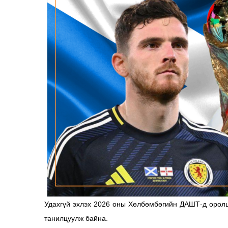
Удахгүй эхлэх 2026 оны Хөлбөмбөгийн ДАШТ-д оролц
танилцуулж байна.