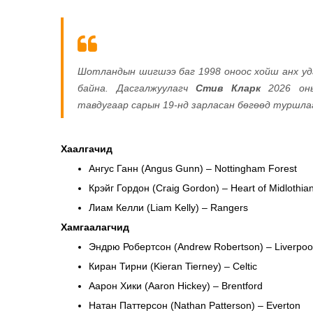
Шотландын шигшээ баг 1998 оноос хойш анх уд
байна. Дасгалжуулагч
Стив Кларк
2026 оны
тавдугаар сарын 19-нд зарласан бөгөөд туршлага
Хаалгачид
Ангус Ганн (Angus Gunn) – Nottingham Forest
Крэйг Гордон (Craig Gordon) – Heart of Midlothia
Лиам Келли (Liam Kelly) – Rangers
Хамгаалагчид
Эндрю Робертсон (Andrew Robertson) – Liverpoo
Киран Тирни (Kieran Tierney) – Celtic
Аарон Хики (Aaron Hickey) – Brentford
Натан Паттерсон (Nathan Patterson) – Everton