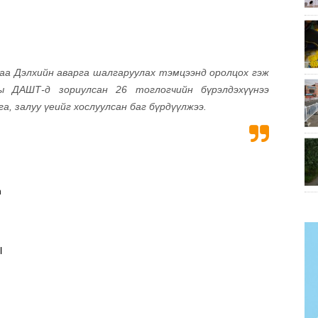
аа Дэлхийн аварга шалгаруулах тэмцээнд оролцох гэж
 ДАШТ-д зориулсан 26 тоглогчийн бүрэлдэхүүнээ
, залуу үеийг хослуулсан баг бүрдүүлжээ.
n
l