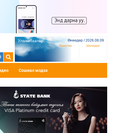
Улаанбаатар
Өнөөдөр / 2026.08.09
Өдөртөө
Шөнөдөө
идео
Сошиал мэдээ