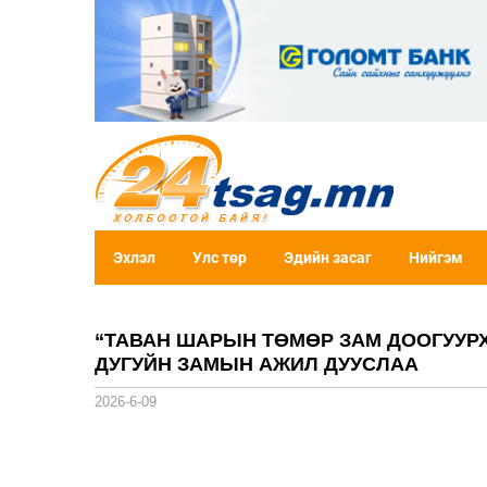
Эхлэл
Улс төр
Эдийн засаг
Нийгэм
“ТАВАН ШАРЫН ТӨМӨР ЗАМ ДООГУУРХ
ДУГУЙН ЗАМЫН АЖИЛ ДУУСЛАА
2026-6-09