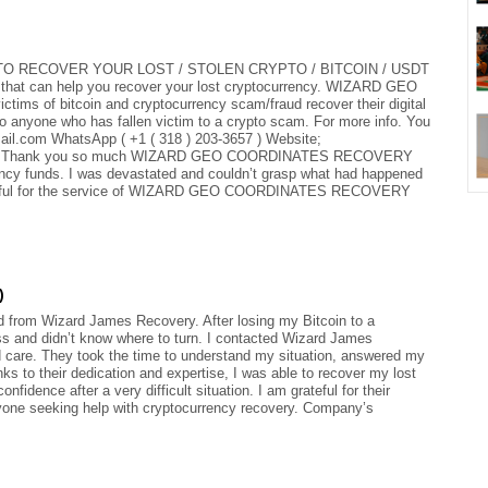
 RECOVER YOUR LOST / STOLEN CRYPTO / BITCOIN / USDT
er that can help you recover your lost cryptocurrency. WIZARD GEO
 of bitcoin and cryptocurrency scam/fraud recover their digital
 anyone who has fallen victim to a crypto scam. For more info. You
il.com WhatsApp ( +1 ( 318 ) 203-3657 ) Website;
s-hack Thank you so much WIZARD GEO COORDINATES RECOVERY
ncy funds. I was devastated and couldn’t grasp what had happened
grateful for the service of WIZARD GEO COORDINATES RECOVERY
)
ed from Wizard James Recovery. After losing my Bitcoin to a
ss and didn’t know where to turn. I contacted Wizard James
 care. They took the time to understand my situation, answered my
s to their dedication and expertise, I was able to recover my lost
dence after a very difficult situation. I am grateful for their
ne seeking help with cryptocurrency recovery. Company’s