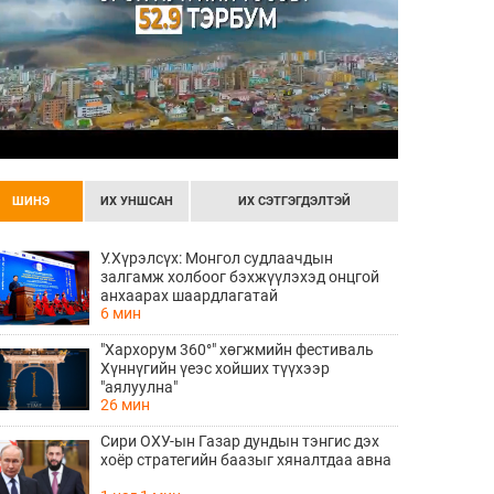
ШИНЭ
ИХ УНШСАН
ИХ СЭТГЭГДЭЛТЭЙ
У.Хүрэлсүх: Монгол судлаачдын
залгамж холбоог бэхжүүлэхэд онцгой
анхаарах шаардлагатай
6 мин
"Хархорум 360°" хөгжмийн фестиваль
Хүннүгийн үеэс хойших түүхээр
"аялуулна"
26 мин
Сири ОХУ-ын Газар дундын тэнгис дэх
хоёр стратегийн баазыг хяналтдаа авна