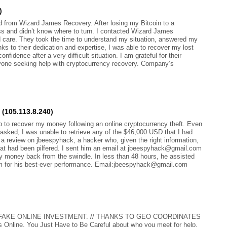
)
ed from Wizard James Recovery. After losing my Bitcoin to a
ss and didn’t know where to turn. I contacted Wizard James
 care. They took the time to understand my situation, answered my
s to their dedication and expertise, I was able to recover my lost
dence after a very difficult situation. I am grateful for their
ne seeking help with cryptocurrency recovery. Company’s
 (105.113.8.240)
p to recover my money following an online cryptocurrency theft. Even
y asked, I was unable to retrieve any of the $46,000 USD that I had
s a review on jbeespyhack, a hacker who, given the right information,
hat had been pilfered. I sent him an email at jbeespyhack@gmail.com
y money back from the swindle. In less than 48 hours, he assisted
him for his best-ever performance. Email:jbeespyhack@gmail.com
FAKE ONLINE INVESTMENT. // THANKS TO GEO COORDINATES
line, You Just Have to Be Careful about who you meet for help,