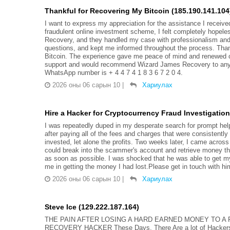
Thankful for Recovering My Bitcoin (185.190.141.104
I want to express my appreciation for the assistance I receiv
fraudulent online investment scheme, I felt completely hopele
Recovery, and they handled my case with professionalism and
questions, and kept me informed throughout the process. Thank
Bitcoin. The experience gave me peace of mind and renewed confi
support and would recommend Wizard James Recovery to anyo
WhatsApp number is + 4 4 7 4 1 8 3 6 7 2 0 4.
2026 оны 06 сарын 10
|
Хариулах
Hire a Hacker for Cryptocurrency Fraud Investigation
I was repeatedly duped in my desperate search for prompt hel
after paying all of the fees and charges that were consistentl
invested, let alone the profits. Two weeks later, I came acros
could break into the scammer's account and retrieve money t
as soon as possible. I was shocked that he was able to get m
me in getting the money I had lost.Please get in touch with 
2026 оны 06 сарын 10
|
Хариулах
Steve Ice (129.222.187.164)
THE PAIN AFTER LOSING A HARD EARNED MONEY TO A 
RECOVERY HACKER These Days. There Are a lot of Hackers On