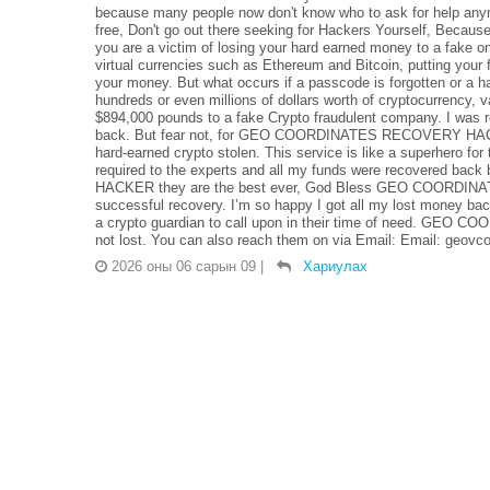
because many people now don't know who to ask for help anymor
free, Don't go out there seeking for Hackers Yourself, Because 
you are a victim of losing your hard earned money to a fake 
virtual currencies such as Ethereum and Bitcoin, putting your 
your money. But what occurs if a passcode is forgotten or a ha
hundreds or even millions of dollars worth of cryptocurrency, v
$894,000 pounds to a fake Crypto fraudulent company. I was re
back. But fear not, for GEO COORDINATES RECOVERY HACKER
hard-earned crypto stolen. This service is like a superhero for
required to the experts and all my funds were recovered
HACKER they are the best ever, God Bless GEO COORDINAT
successful recovery. I’m so happy I got all my lost money bac
a crypto guardian to call upon in their time of need. GEO
not lost. You can also reach them on via Email: Email: geov
2026 оны 06 сарын 09
|
Хариулах