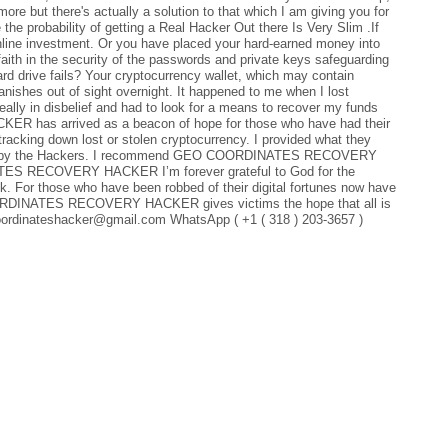
e but there's actually a solution to that which I am giving you for
the probability of getting a Real Hacker Out there Is Very Slim .If
online investment. Or you have placed your hard-earned money into
faith in the security of the passwords and private keys safeguarding
rd drive fails? Your cryptocurrency wallet, which may contain
anishes out of sight overnight. It happened to me when I lost
ally in disbelief and had to look for a means to recover my funds
 has arrived as a beacon of hope for those who have had their
 tracking down lost or stolen cryptocurrency. I provided what they
 back by the Hackers. I recommend GEO COORDINATES RECOVERY
ES RECOVERY HACKER I’m forever grateful to God for the
k. For those who have been robbed of their digital fortunes now have
 COORDINATES RECOVERY HACKER gives victims the hope that all is
coordinateshacker@gmail.com WhatsApp ( +1 ( 318 ) 203-3657 )