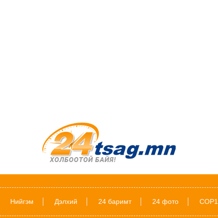
Нийгэм
Дэлхий
24 баримт
24 фото
COP1