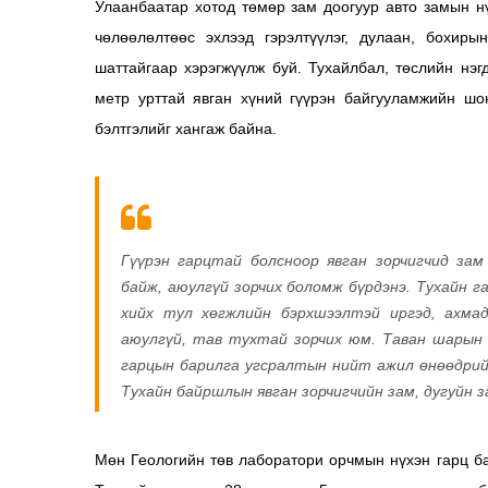
Улаанбаатар хотод төмөр зам доогуур авто замын н
чөлөөлөлтөөс эхлээд гэрэлтүүлэг, дулаан, бохир
шаттайгаар хэрэгжүүлж буй. Тухайлбал, төслийн нэ
метр урттай явган хүний гүүрэн байгууламжийн шо
бэлтгэлийг хангаж байна.
Гүүрэн гарцтай болсноор явган зорчигчид за
байж, аюулгүй зорчих боломж бүрдэнэ. Тухайн га
хийх тул хөгжлийн бэрхшээлтэй иргэд, ахма
аюулгүй, тав тухтай зорчих юм. Таван шарын
гарцын барилга угсралтын нийт ажил өнөөдрий
Тухайн байршлын явган зорчигчийн зам, дугуйн 
Мөн Геологийн төв лаборатори орчмын нүхэн гарц ба