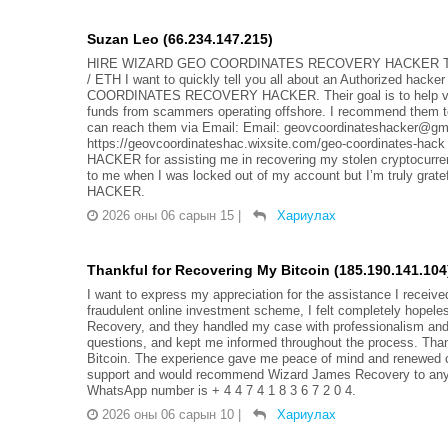
Suzan Leo (66.234.147.215)
HIRE WIZARD GEO COORDINATES RECOVERY HACKER TO
/ ETH I want to quickly tell you all about an Authorized hack
COORDINATES RECOVERY HACKER. Their goal is to help victims
funds from scammers operating offshore. I recommend them to
can reach them via Email: Email: geovcoordinateshacker@gma
https://geovcoordinateshac.wixsite.com/geo-coordinate
HACKER for assisting me in recovering my stolen cryptocurre
to me when I was locked out of my account but I’m truly 
HACKER.
2026 оны 06 сарын 15
|
Хариулах
Thankful for Recovering My Bitcoin (185.190.141.104
I want to express my appreciation for the assistance I receiv
fraudulent online investment scheme, I felt completely hopele
Recovery, and they handled my case with professionalism and
questions, and kept me informed throughout the process. Thank
Bitcoin. The experience gave me peace of mind and renewed confi
support and would recommend Wizard James Recovery to anyo
WhatsApp number is + 4 4 7 4 1 8 3 6 7 2 0 4.
2026 оны 06 сарын 10
|
Хариулах