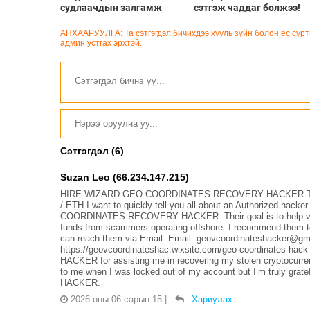
судлаачдын залгамж
сэтгэж чаддаг болжээ!
холбоог бэхжүүлэхэд
онцгой анхаарах
АНХААРУУЛГА: Та сэтгэгдэл бичихдээ хууль зүйн болон ёс сурта
шаардлагатай
админ устгах эрхтэй.
Сэтгэгдэл (6)
Suzan Leo (66.234.147.215)
HIRE WIZARD GEO COORDINATES RECOVERY HACKER TO
/ ETH I want to quickly tell you all about an Authorized hack
COORDINATES RECOVERY HACKER. Their goal is to help victims
funds from scammers operating offshore. I recommend them to
can reach them via Email: Email: geovcoordinateshacker@gma
https://geovcoordinateshac.wixsite.com/geo-coordinate
HACKER for assisting me in recovering my stolen cryptocurre
to me when I was locked out of my account but I’m truly 
HACKER.
2026 оны 06 сарын 15
|
Хариулах