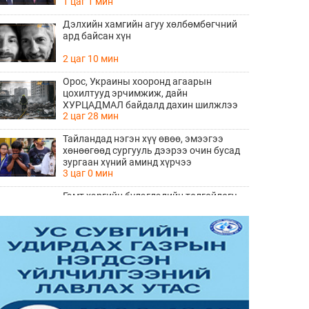
1 цаг 1 мин
Дэлхийн хамгийн агуу хөлбөмбөгчний
ард байсан хүн
2 цаг 10 мин
Орос, Украины хооронд агаарын
цохилтууд эрчимжиж, дайн
ХУРЦАДМАЛ байдалд дахин шилжлээ
2 цаг 28 мин
Тайландад нэгэн хүү өвөө, эмээгээ
хөнөөгөөд сургууль дээрээ очин бусад
зургаан хүний аминд хүрчээ
3 цаг 0 мин
Гэмт хэргийн бүлэглэлийн толгойлогч
Даниел Кинаханыг Арабын Нэгдсэн
Эмиратаас Ирландад шилжүүлэн өгчээ
3 цаг 6 мин
Хайрцагнаасaa гарч сэтгэж чаддаг
болжээ!
3 цаг 13 мин