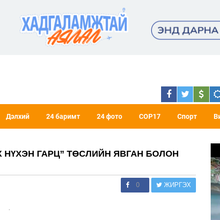
Дэлхий
24 баримт
24 фото
COP17
Спорт
В
 НҮХЭН ГАРЦ” ТӨСЛИЙН ЯВГАН БОЛОН
0
ЖИРГЭХ