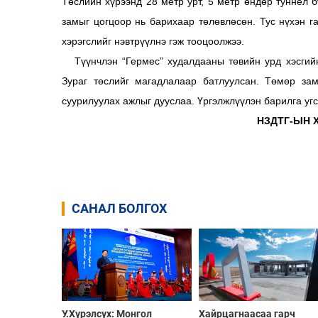
Төслийн хүрээнд 28 метр урт, 5 метр өндөр туннел б
замыг цогцоор нь барихаар төлөвлөсөн. Тус нүхэн г
хэрэгслийг нэвтрүүлнэ гэж тооцоолжээ.
Түүнчлэн “Гермес” худалдааны төвийн урд хэсгийн
Зураг төслийг магадлалаар батлуулсан. Төмөр зам
суурилуулах ажлыг дууслаа. Үргэлжлүүлэн барилга уг
НЗДТГ-ЫН 
САНАЛ БОЛГОХ
У.Хүрэлсүх: Монгол
Хайрцагнаасaa гарч