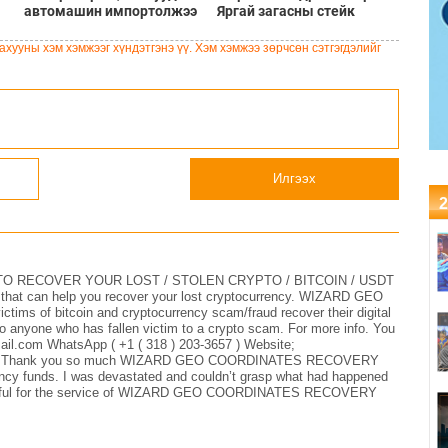
автомашин импортолжээ
Яргай загасны стейк
хууны хэм хэмжээг хүндэтгэнэ үү. Хэм хэмжээ зөрчсөн сэтгэгдэлийг
Илгээх
2
 RECOVER YOUR LOST / STOLEN CRYPTO / BITCOIN / USDT
er that can help you recover your lost cryptocurrency. WIZARD GEO
 of bitcoin and cryptocurrency scam/fraud recover their digital
 anyone who has fallen victim to a crypto scam. For more info. You
il.com WhatsApp ( +1 ( 318 ) 203-3657 ) Website;
s-hack Thank you so much WIZARD GEO COORDINATES RECOVERY
ncy funds. I was devastated and couldn’t grasp what had happened
grateful for the service of WIZARD GEO COORDINATES RECOVERY