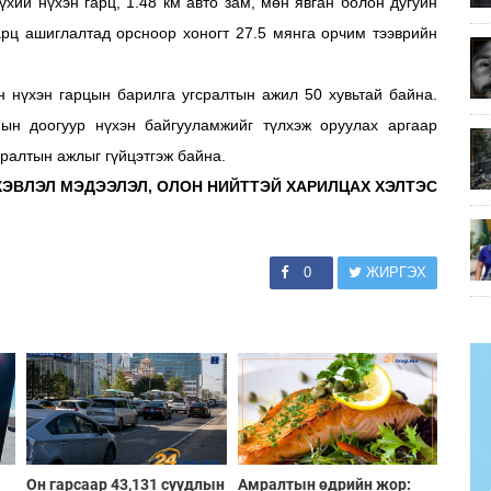
үхий нүхэн гарц, 1.48 км авто зам, мөн явган болон дугуйн
арц ашиглалтад орсноор хоногт 27.5 мянга орчим тээврийн
 нүхэн гарцын барилга угсралтын ажил 50 хувьтай байна.
ын доогуур нүхэн байгууламжийг түлхэж оруулах аргаар
сралтын ажлыг гүйцэтгэж байна.
ХЭВЛЭЛ МЭДЭЭЛЭЛ, ОЛОН НИЙТТЭЙ ХАРИЛЦАХ ХЭЛТЭС
0
ЖИРГЭХ
Он гарсаар 43,131 суудлын
Амралтын өдрийн жор: