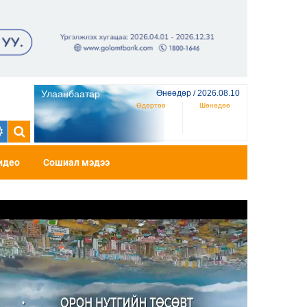
Улаанбаатар
Өнөөдөр / 2026.08.10
Өдөртөө
Шөнөдөө
идео
Сошиал мэдээ