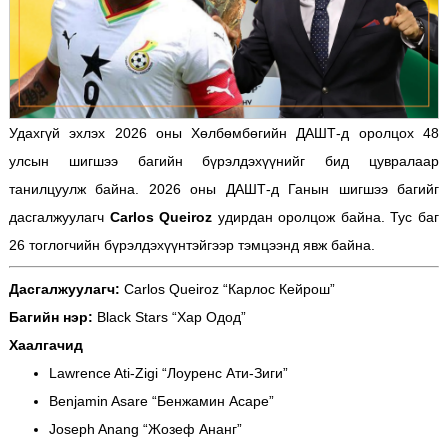
Удахгүй эхлэх 2026 оны Хөлбөмбөгийн ДАШТ-д оролцох 48
улсын шигшээ багийн бүрэлдэхүүнийг бид цувралаар
танилцуулж байна. 2026 оны ДАШТ-д Ганын шигшээ багийг
дасгалжуулагч
Carlos Queiroz
удирдан оролцож байна. Тус баг
26 тоглогчийн бүрэлдэхүүнтэйгээр тэмцээнд явж байна.
Дасгалжуулагч:
Carlos Queiroz “Карлос Кейрош”
Багийн нэр:
Black Stars “Хар Одод”
Хаалгачид
Lawrence Ati-Zigi “Лоуренс Ати-Зиги”
Benjamin Asare “Бенжамин Асаре”
Joseph Anang “Жозеф Ананг”