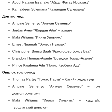
Abdul Fatawu Issahaku “Абдул Фатау Иссахаку”
Kamaldeen Sulemana “Камалдин Сулемана”
Довтлогчид
Antoine Semenyo “Антуан Семеньо”
Jordan Ayew “Жордан Айю” – ахлагч
Iñaki Williams “Иняки Уильямс”
Ernest Nuamah “Эрнест Нуамах”
Christopher Bonsu Baah “Кристофер Бонсу Баа”
Brandon Thomas-Asante “Брэндон Томас-Асанте”
Prince Kwabena Adu “Принс Квобена Аду”
Онцлох тоглогчид
Thomas Partey “Томас Парти” – багийн хөдөлгүүр
Antoine Semenyo “Антуан Семеньо” – гол
довтолгооны хүч
Iñaki Williams “Иняки Уильямс” – хурдтай,
туршлагатай довтлогч