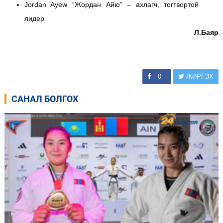
Jordan Ayew “Жордан Айю” – ахлагч, тогтвортой
лидер
Л.Баяр
0
ЖИРГЭХ
САНАЛ БОЛГОХ