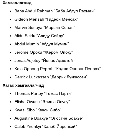
Хамгаалагчид
Baba Abdul Rahman “Баба Абдул Рахман”
Gideon Mensah “Гидеон Менсах”
Marvin Senaya “Марвин Сеная”
Alidu Seidu “Алиду Сейду”
Abdul Mumin “Абдул Мумин”
Jerome Opoku “Жером Опоку”
Jonas Adjetey “Йонас Аджетей”
Kojo Oppong Peprah “Коджо Оппонг Пепрах”
Derrick Luckassen “Деррик Луккассен”
Хагас хамгаалагчид
Thomas Partey “Томас Парти”
Elisha Owusu “Элиша Овусу”
Kwasi Sibo “Кваси Сибо”
Augustine Boakye “Огюстин Боакье”
Caleb Yirenkyi “Калеб Йиренкий”