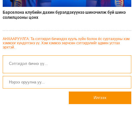
Барселона клубийн дахин бүрэлдэхүүнээ шинэчилж буй шинэ
солилцооны цонх
АНХААРУУЛГА: Та сэтгэгдэл бичихдээ хууль зүйн болон ёс суртахууны хэм
хэмжээг хүндэтгэнэ үү. Хэм хэмжээ зөрчсөн сэтгэгдэлийг админ устгах
эрхтэй.
Илгээх