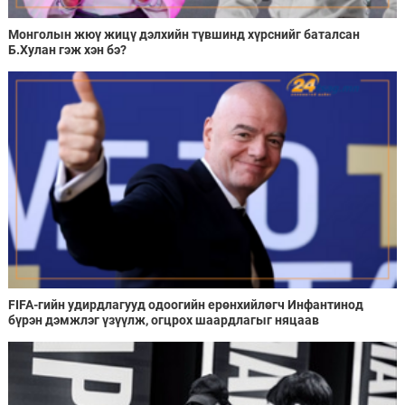
Монголын жюү жицү дэлхийн түвшинд хүрснийг баталсан
Б.Хулан гэж хэн бэ?
FIFA-гийн удирдлагууд одоогийн ерөнхийлөгч Инфантинод
бүрэн дэмжлэг үзүүлж, огцрох шаардлагыг няцаав