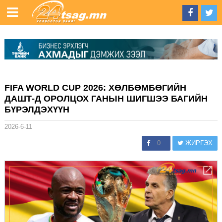
FIFA WORLD CUP 2026: ХӨЛБӨМБӨГИЙН
ДАШТ-Д ОРОЛЦОХ ГАНЫН ШИГШЭЭ БАГИЙН
БҮРЭЛДЭХҮҮН
2026-6-11
0
ЖИРГЭХ