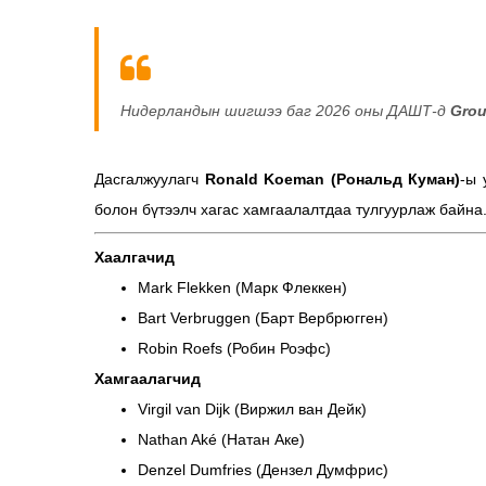
Нидерландын шигшээ баг 2026 оны ДАШТ-д
Grou
Дасгалжуулагч
Ronald Koeman (Рональд Куман)
-ы 
болон бүтээлч хагас хамгаалалтдаа тулгуурлаж байна
Хаалгачид
Mark Flekken (Марк Флеккен)
Bart Verbruggen (Барт Вербрюгген)
Robin Roefs (Робин Роэфс)
Хамгаалагчид
Virgil van Dijk (Виржил ван Дейк)
Nathan Aké (Натан Аке)
Denzel Dumfries (Дензел Думфрис)