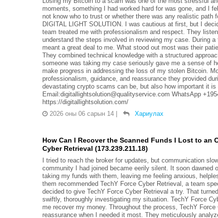
Losing my Bitcoin to a scam was one of the most stressful and
moments, something I had worked hard for was gone, and I felt
not know who to trust or whether there was any realistic path 
DIGITAL LIGHT SOLUTION. I was cautious at first, but I decide
team treated me with professionalism and respect. They listen
understand the steps involved in reviewing my case. During a t
meant a great deal to me. What stood out most was their pat
They combined technical knowledge with a structured approac
someone was taking my case seriously gave me a sense of hope 
make progress in addressing the loss of my stolen Bitcoin. 
professionalism, guidance, and reassurance they provided duri
devastating crypto scams can be, but also how important it is t
Email:digitallightsolution@qualityservice.com WhatsApp +1954
https://digitallightsolution.com/
2026 оны 06 сарын 14
|
Хариулах
How Can I Recover the Scanned Funds I Lost to an 
Cyber Retrieval (173.239.211.18)
I tried to reach the broker for updates, but communication 
community I had joined became eerily silent. It soon dawned 
taking my funds with them, leaving me feeling anxious, helpless
them recommended TechY Force Cyber Retrieval, a team special
decided to give TechY Force Cyber Retrieval a try. That turne
swiftly, thoroughly investigating my situation. TechY Force Cy
me recover my money. Throughout the process, TechY Force C
reassurance when I needed it most. They meticulously analyze