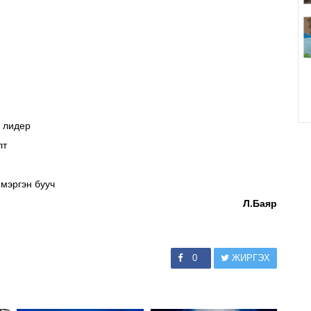
н лидер
лт
мэргэн бууч
Л.Баяр
0
ЖИРГЭХ