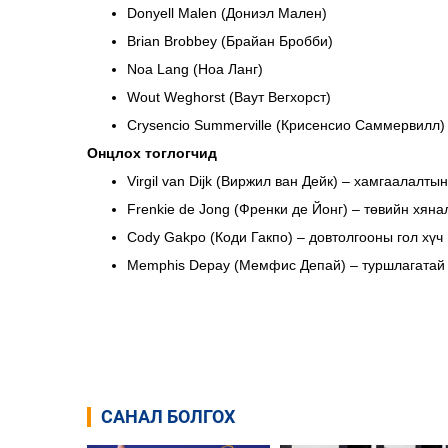
Donyell Malen (Дониэл Мален)
Brian Brobbey (Брайан Бробби)
Noa Lang (Ноа Ланг)
Wout Weghorst (Ваут Вегхорст)
Crysencio Summerville (Крисенсио Саммервилл)
Онцлох тоглогчид
Virgil van Dijk (Виржил ван Дейк) – хамгаалалты
Frenkie de Jong (Френки де Йонг) – төвийн хяна
Cody Gakpo (Коди Гакпо) – довтолгооны гол хүч
Memphis Depay (Мемфис Депай) – туршлагатай 
САНАЛ БОЛГОХ