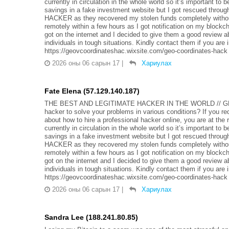
currently in circulation in the whole world so it’s important to 
savings in a fake investment website but I got rescued t
HACKER as they recovered my stolen funds completely without
remotely within a few hours as I got notification on my blockc
got on the internet and I decided to give them a good review a
individuals in tough situations. Kindly contact them if you a
https://geovcoordinateshac.wixsite.com/geo-coordinates-hack
2026 оны 06 сарын 17
|
Хариулах
Fate Elena (57.129.140.187)
THE BEST AND LEGITIMATE HACKER IN THE WORLD // G
hacker to solve your problems in various conditions? If you r
about how to hire a professional hacker online, you are at th
currently in circulation in the whole world so it’s important to 
savings in a fake investment website but I got rescued t
HACKER as they recovered my stolen funds completely without
remotely within a few hours as I got notification on my blockc
got on the internet and I decided to give them a good review a
individuals in tough situations. Kindly contact them if you a
https://geovcoordinateshac.wixsite.com/geo-coordinates-hack
2026 оны 06 сарын 17
|
Хариулах
Sandra Lee (188.241.80.85)