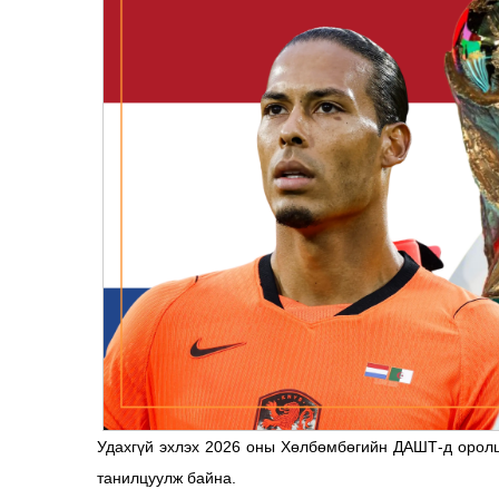
Удахгүй эхлэх 2026 оны Хөлбөмбөгийн ДАШТ-д оролц
танилцуулж байна.