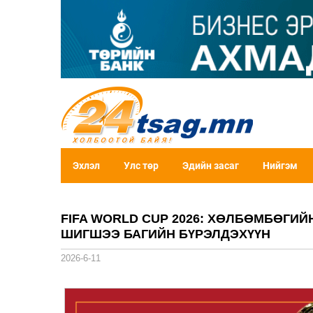
Эхлэл
Улс төр
Эдийн засаг
Нийгэм
FIFA WORLD CUP 2026: ХӨЛБӨМБӨГИ
ШИГШЭЭ БАГИЙН БҮРЭЛДЭХҮҮН
2026-6-11