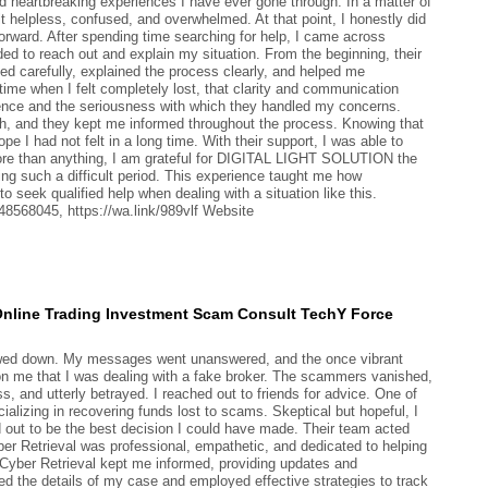
 heartbreaking experiences I have ever gone through. In a matter of
 helpless, confused, and overwhelmed. At that point, I honestly did
forward. After spending time searching for help, I came across
d to reach out and explain my situation. From the beginning, their
ed carefully, explained the process clearly, and helped me
ime when I felt completely lost, that clarity and communication
ience and the seriousness with which they handled my concerns.
h, and they kept me informed throughout the process. Knowing that
I had not felt in a long time. With their support, I was able to
More than anything, I am grateful for DIGITAL LIGHT SOLUTION the
ng such a difficult period. This experience taught me how
o seek qualified help when dealing with a situation like this.
8568045, https://wa.link/989vlf Website
Online Trading Investment Scam Consult TechY Force
slowed down. My messages went unanswered, and the once vibrant
on me that I was dealing with a fake broker. The scammers vanished,
, and utterly betrayed. I reached out to friends for advice. One of
izing in recovering funds lost to scams. Skeptical but hopeful, I
d out to be the best decision I could have made. Their team acted
ber Retrieval was professional, empathetic, and dedicated to helping
yber Retrieval kept me informed, providing updates and
d the details of my case and employed effective strategies to track