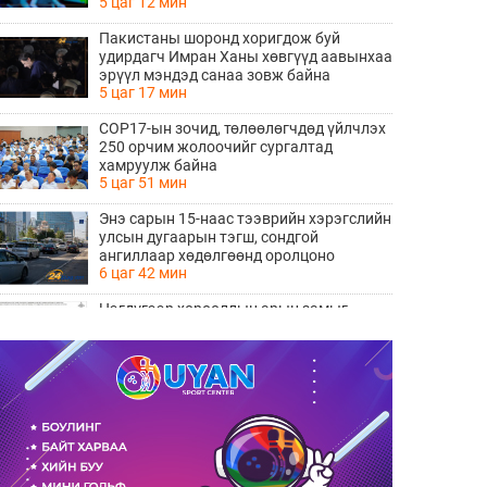
5 цаг 12 мин
Пакистаны шоронд хоригдож буй
удирдагч Имран Ханы хөвгүүд аавынхаа
эрүүл мэндэд санаа зовж байна
5 цаг 17 мин
COP17-ын зочид, төлөөлөгчдөд үйлчлэх
250 орчим жолоочийг сургалтад
хамруулж байна
5 цаг 51 мин
Энэ сарын 15-наас тээврийн хэрэгслийн
улсын дугаарын тэгш, сондгой
ангиллаар хөдөлгөөнд оролцоно
6 цаг 42 мин
Нэгдүгээр хорооллын арын замыг
наймдугаар сарын 6-ны 23:00 цагаас түр
хааж, борооны ус зайлуулах шугамын
6 цаг 44 мин
хөндлөн сэтэлгээ хийнэ
“Туул усан цогцолбор” төслийн
нэгдүгээр шатны ТЭЗҮ-ийг
боловсруулах ажил 90 хувийн
6 цаг 45 мин
гүйцэтгэлтэй байна