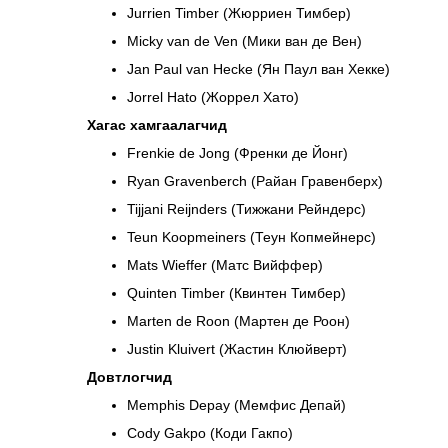
Jurrien Timber (Жюрриен Тимбер)
Micky van de Ven (Мики ван де Вен)
Jan Paul van Hecke (Ян Паул ван Хекке)
Jorrel Hato (Жоррел Хато)
Хагас хамгаалагчид
Frenkie de Jong (Френки де Йонг)
Ryan Gravenberch (Райан Гравенберх)
Tijjani Reijnders (Тижжани Рейндерс)
Teun Koopmeiners (Теун Копмейнерс)
Mats Wieffer (Матс Вийффер)
Quinten Timber (Квинтен Тимбер)
Marten de Roon (Мартен де Роон)
Justin Kluivert (Жастин Клюйверт)
Довтлогчид
Memphis Depay (Мемфис Депай)
Cody Gakpo (Коди Гакпо)