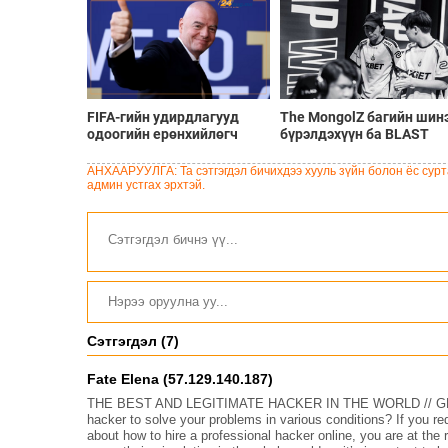
FIFA-гийн удирдлагууд
The MongolZ багийн шин
одоогийн ерөнхийлөгч
бүрэлдэхүүн ба BLAST
Инфантинод бүрэн
Bounty Summer 2026
дэмжлэг үзүүлж, огцрох
тэмцээний тойм
АНХААРУУЛГА: Та сэтгэгдэл бичихдээ хууль зүйн болон ёс сурта
шаардлагыг няцаав
админ устгах эрхтэй.
Сэтгэгдэл (7)
Fate Elena (57.129.140.187)
THE BEST AND LEGITIMATE HACKER IN THE WORLD // G
hacker to solve your problems in various conditions? If you r
about how to hire a professional hacker online, you are at th