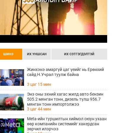
ШИНЭ
ИХ УНШСАН
ИХ СЭТГЭГДЭЛТЭЙ
Жинхэнэ амаргүй цаг үеийг нь Ерөнхий
сайд Н.Учрал туулж байна
3 цаг 15 мин
Энэ оны эхний хагас жилд авто бензин
505.2 мянган тонн, дизель түлш 956.7
мянган тонн импортолжээ
3 цаг 44 мин
Meta-ийн туршилтын хиймэл оюун ухаан
өөр компанийн системийг хакердсан
зөрчил илэрчээ