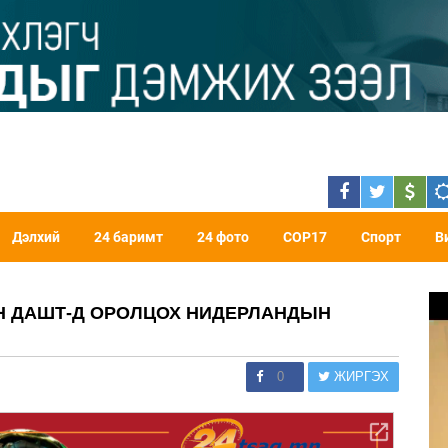
Дэлхий
24 баримт
24 фото
COP17
Спорт
В
ЙН ДАШТ-Д ОРОЛЦОХ НИДЕРЛАНДЫН
0
ЖИРГЭХ