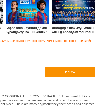
э
Барселона клубийн дахин
Өнөөдөр эхлэх Зүүн Азийн
бүрэлдэхүүнээ шинэчилж
АШТ-д өрсөлдөх Монголын
буй шинэ солилцооны
шигшээ багийн бүрэн
цонх
бүрэлдэхүүн
хууны хэм хэмжээг хүндэтгэнэ үү. Хэм хэмжээ зөрчсөн сэтгэгдэлийг
Илгээх
EO COORDINATES RECOVERY HACKER Do you want to hire a
equire the services of a genuine hacker and do not have any idea
e right place. There are many cryptocurrency theft cases and schemes