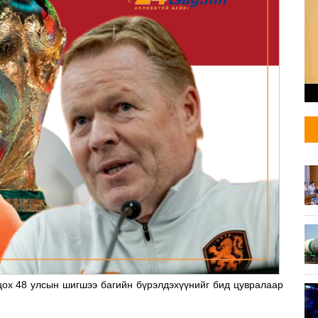
ох 48 улсын шигшээ багийн бүрэлдэхүүнийг бид цувралаар