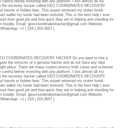
be careful before investing with any platform. I lost almost all my
hrough the recovery hacker called GEO COORDINATES RECOVERY
 hassle or hidden fees. This expert retrieved my stolen funds
hain wallet my funds had been restored. This is the best help I ever
bout their good job and how quick they are in helping and standing for
re in trouble. Email: geovcoordinateshacker@gmail.com Website;
 WhatsApp: +1 ( 318 ) 203-3657 )
EO COORDINATES RECOVERY HACKER Do you want to hire a
equire the services of a genuine hacker and do not have any idea
e right place. There are many cryptocurrency theft cases and schemes
be careful before investing with any platform. I lost almost all my
hrough the recovery hacker called GEO COORDINATES RECOVERY
 hassle or hidden fees. This expert retrieved my stolen funds
hain wallet my funds had been restored. This is the best help I ever
bout their good job and how quick they are in helping and standing for
re in trouble. Email: geovcoordinateshacker@gmail.com Website;
 WhatsApp: +1 ( 318 ) 203-3657 )