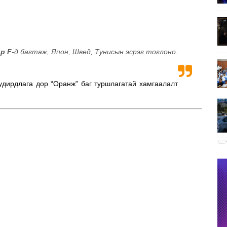
p F
-д багтаж, Япон, Швед, Тунисын эсрэг тоглоно.
удирдлага дор “Оранж” баг туршлагатай хамгаалалт
.