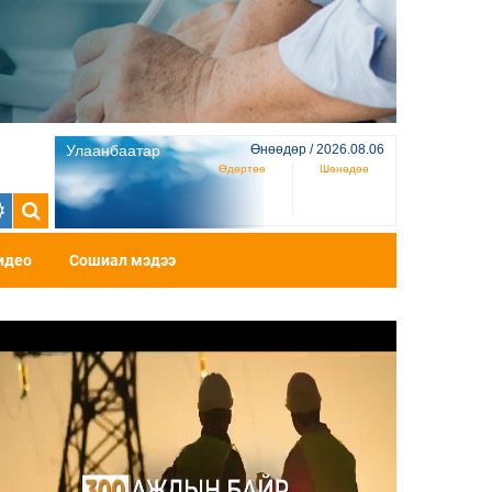
Улаанбаатар
Өнөөдөр / 2026.08.06
Өдөртөө
Шөнөдөө
идео
Сошиал мэдээ