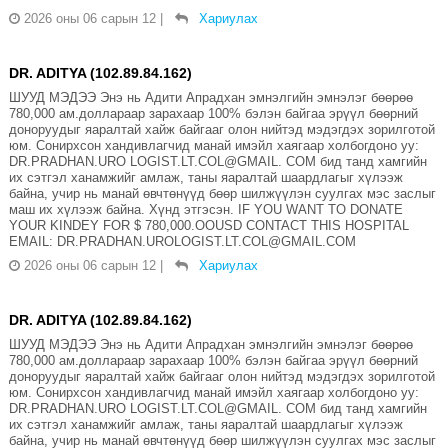
2026 оны 06 сарын 12
|
Хариулах
DR. ADITYA (102.89.84.162)
ШУУД МЭДЭЭ Энэ нь Адити Апрадхан эмнэлгийн эмнэлэг бөөрөө
780,000 ам.доллараар зарахаар 100% бэлэн байгаа эрүүл бөөрний
доноруудыг яаралтай хайж байгааг олон нийтэд мэдэгдэх зорилготой
юм. Сонирхсон хандивлагчид манай имэйл хаягаар холбогдоно уу:
DR.PRADHAN.URO LOGIST.LT.COL@GMAIL. COM бид танд хамгийн
их сэтгэл ханамжийг амлаж, таны яаралтай шаардлагыг хүлээж
байна, учир нь манай өвчтөнүүд бөөр шилжүүлэн суулгах мэс заслыг
маш их хүлээж байна. Хүнд этгэсэн. IF YOU WANT TO DONATE
YOUR KINDEY FOR $ 780,000.OOUSD CONTACT THIS HOSPITAL
EMAIL: DR.PRADHAN.UROLOGIST.LT.COL@GMAIL.COM
2026 оны 06 сарын 12
|
Хариулах
DR. ADITYA (102.89.84.162)
ШУУД МЭДЭЭ Энэ нь Адити Апрадхан эмнэлгийн эмнэлэг бөөрөө
780,000 ам.доллараар зарахаар 100% бэлэн байгаа эрүүл бөөрний
доноруудыг яаралтай хайж байгааг олон нийтэд мэдэгдэх зорилготой
юм. Сонирхсон хандивлагчид манай имэйл хаягаар холбогдоно уу:
DR.PRADHAN.URO LOGIST.LT.COL@GMAIL. COM бид танд хамгийн
их сэтгэл ханамжийг амлаж, таны яаралтай шаардлагыг хүлээж
байна, учир нь манай өвчтөнүүд бөөр шилжүүлэн суулгах мэс заслыг