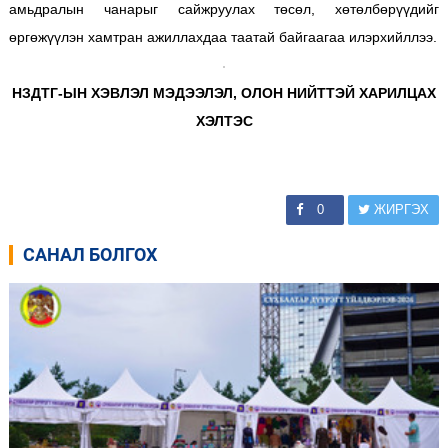
амьдралын чанарыг сайжруулах төсөл, хөтөлбөрүүдийг
өргөжүүлэн хамтран ажиллахдаа таатай байгаагаа илэрхийллээ.
НЗДТГ-ЫН ХЭВЛЭЛ МЭДЭЭЛЭЛ, ОЛОН НИЙТТЭЙ ХАРИЛЦАХ
ХЭЛТЭС
0
ЖИРГЭХ
САНАЛ БОЛГОХ