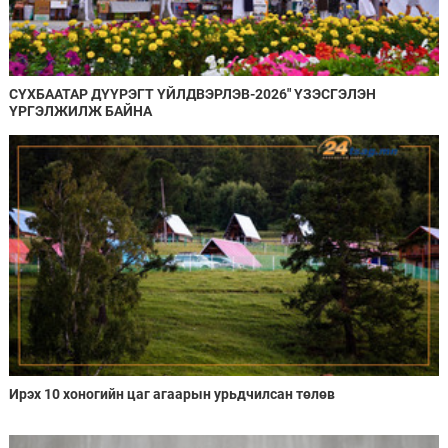
СҮХБААТАР ДҮҮРЭГТ ҮЙЛДВЭРЛЭВ-2026" ҮЗЭСГЭЛЭН
ҮРГЭЛЖИЛЖ БАЙНА
Ирэх 10 хоногийн цаг агаарын урьдчилсан төлөв