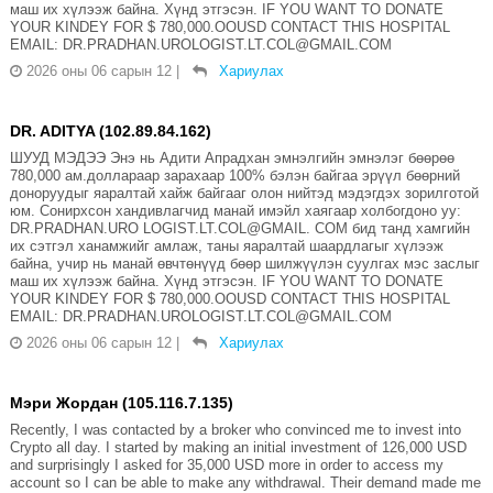
маш их хүлээж байна. Хүнд этгэсэн. IF YOU WANT TO DONATE
YOUR KINDEY FOR $ 780,000.OOUSD CONTACT THIS HOSPITAL
EMAIL: DR.PRADHAN.UROLOGIST.LT.COL@GMAIL.COM
2026 оны 06 сарын 12
|
Хариулах
DR. ADITYA (102.89.84.162)
ШУУД МЭДЭЭ Энэ нь Адити Апрадхан эмнэлгийн эмнэлэг бөөрөө
780,000 ам.доллараар зарахаар 100% бэлэн байгаа эрүүл бөөрний
доноруудыг яаралтай хайж байгааг олон нийтэд мэдэгдэх зорилготой
юм. Сонирхсон хандивлагчид манай имэйл хаягаар холбогдоно уу:
DR.PRADHAN.URO LOGIST.LT.COL@GMAIL. COM бид танд хамгийн
их сэтгэл ханамжийг амлаж, таны яаралтай шаардлагыг хүлээж
байна, учир нь манай өвчтөнүүд бөөр шилжүүлэн суулгах мэс заслыг
маш их хүлээж байна. Хүнд этгэсэн. IF YOU WANT TO DONATE
YOUR KINDEY FOR $ 780,000.OOUSD CONTACT THIS HOSPITAL
EMAIL: DR.PRADHAN.UROLOGIST.LT.COL@GMAIL.COM
2026 оны 06 сарын 12
|
Хариулах
Мэри Жордан (105.116.7.135)
Recently, I was contacted by a broker who convinced me to invest into
Crypto all day. I started by making an initial investment of 126,000 USD
and surprisingly I asked for 35,000 USD more in order to access my
account so I can be able to make any withdrawal. Their demand made me