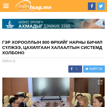
ГЭР ХОРООЛЛЫН 800 ӨРХИЙГ НАРНЫ БИЧИЛ
СҮЛЖЭЭ, ЦАХИЛГААН ХАЛААЛТЫН СИСТЕМД
ХОЛБОНО
2026-6-11
0
ЖИРГЭХ