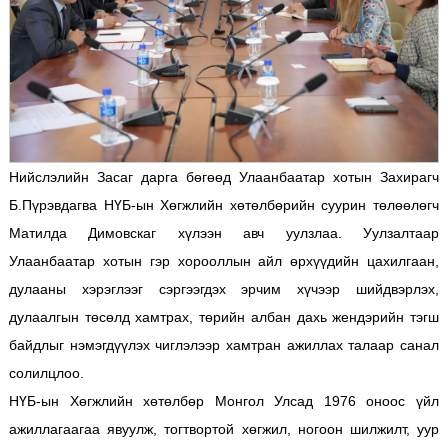
Нийслэлийн Засаг дарга бөгөөд Улаанбаатар хотын Захирагч
Б.Пүрэвдагва НҮБ-ын Хөгжлийн хөтөлбөрийн суурин төлөөлөгч
Матилда Димовскаг хүлээн авч уулзлаа. Уулзалтаар
Улаанбаатар хотын гэр хорооллын айл өрхүүдийн цахилгаан,
дулааны хэрэглээг сэргээгдэх эрчим хүчээр шийдвэрлэх,
дулаалгын төсөлд хамтрах, төрийн албан дахь жендэрийн тэгш
байдлыг нэмэгдүүлэх чиглэлээр хамтран ажиллах талаар санал
солилцлоо.
НҮБ-ын Хөгжлийн хөтөлбөр Монгол Улсад 1976 оноос үйл
ажиллагаагаа явуулж, тогтвортой хөгжил, ногоон шилжилт, уур