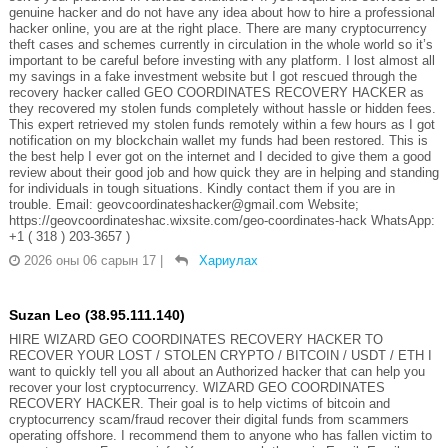
genuine hacker and do not have any idea about how to hire a professional
hacker online, you are at the right place. There are many cryptocurrency
theft cases and schemes currently in circulation in the whole world so it’s
important to be careful before investing with any platform. I lost almost all
my savings in a fake investment website but I got rescued through the
recovery hacker called GEO COORDINATES RECOVERY HACKER as
they recovered my stolen funds completely without hassle or hidden fees.
This expert retrieved my stolen funds remotely within a few hours as I got
notification on my blockchain wallet my funds had been restored. This is
the best help I ever got on the internet and I decided to give them a good
review about their good job and how quick they are in helping and standing
for individuals in tough situations. Kindly contact them if you are in
trouble. Email: geovcoordinateshacker@gmail.com Website;
https://geovcoordinateshac.wixsite.com/geo-coordinates-hack WhatsApp:
+1 ( 318 ) 203-3657 )
2026 оны 06 сарын 17
|
Хариулах
Suzan Leo (38.95.111.140)
HIRE WIZARD GEO COORDINATES RECOVERY HACKER TO
RECOVER YOUR LOST / STOLEN CRYPTO / BITCOIN / USDT / ETH I
want to quickly tell you all about an Authorized hacker that can help you
recover your lost cryptocurrency. WIZARD GEO COORDINATES
RECOVERY HACKER. Their goal is to help victims of bitcoin and
cryptocurrency scam/fraud recover their digital funds from scammers
operating offshore. I recommend them to anyone who has fallen victim to