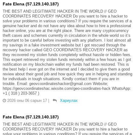
Fate Elena (57.129.140.187)
THE BEST AND LEGITIMATE HACKER IN THE WORLD // GEO
COORDINATES RECOVERY HACKER Do you want to hire a hacker to
solve your problems in various conditions? If you require the services of a
genuine hacker and do not have any idea about how to hire a professional
hacker online, you are at the right place. There are many cryptocurrency
theft cases and schemes currently in circulation in the whole world so it’s
important to be careful before investing with any platform. I lost almost all
my savings in a fake investment website but I got rescued through the
recovery hacker called GEO COORDINATES RECOVERY HACKER as
they recovered my stolen funds completely without hassle or hidden fees.
This expert retrieved my stolen funds remotely within a few hours as I got
notification on my blockchain wallet my funds had been restored. This is
the best help I ever got on the internet and I decided to give them a good
review about their good job and how quick they are in helping and standing
for individuals in tough situations. Kindly contact them if you are in
trouble. Email: geovcoordinateshacker@gmail.com Website;
https://geovcoordinateshac.wixsite.com/geo-coordinates-hack WhatsApp:
+1 ( 318 ) 203-3657 )
2026 оны 06 сарын 17
|
Хариулах
Fate Elena (57.129.140.187)
THE BEST AND LEGITIMATE HACKER IN THE WORLD // GEO
COORDINATES RECOVERY HACKER Do you want to hire a hacker to
solve your problems in various conditions? If you require the services of a