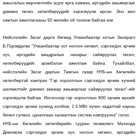
амьсгалын өөрчлөлтийн эсрэг арга хэмжээ, иргэдийн амьжиргааг
дэмжих төсөл, хөтөлбөрүүдийг хэрэгжүүлж ирсэн. Энэ жил
хамтын ажиллагааны 50 жилийн ой тохиож байгаа юм.
Нийслэлийн Засаг дарга бөгөөд Улаанбаатар хотын Захирагч
Б.Пүрэвдагва “Улаанбаатар хот ногоон хөгжил, сэргээгдэх эрчим
хүч, иргэдийн амьдралын чанарыг сайжруулах төсөл,
хөтөлбөрүүдийг эрэмбэлэн ажиллаж байна. Тухайлбал,
нийслэлийн Засаг даргын Тамгын газар НҮБ-ын Хөгжлийн
хөтөлбөртэй хамтран “Гэр хорооллын сэргээгдэх эрчим хүчний
шилжилтийг дэмжих замаар амьжиргааг сайжруулах төсөл”-ийг
хэрэгжүүлж байгаа. Ингэснээр гэр хорооллын 800 орчим өрхийг
сэргээгдэх эрчим хүчинд холбож, 2.5 МВт хүчин чадалтай нарны
бичил сүлжээ, цахилгаан халаалтын систем нэвтрүүлнэ” гэлээ.
НҮБ-ын Хөгжлийн хөтөлбөрийн суурин төлөөлөгч Матилда
Димовска сэргээгдэх эрчим хүч, ногоон хөгжил, иргэдийн