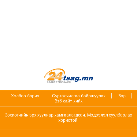
Холбоо барих
Сурталчилгаа байршуулах
Зар
Вэб сайт
хийх
Зохиогчийн эрх хуулиар хамгаалагдсан. Мэдээлэл хуулбарлах
хориотой.