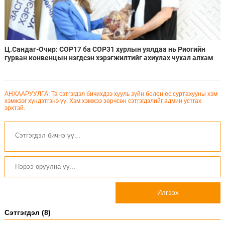
Ц.Сандаг-Очир: COP17 ба COP31 хурлын уялдаа нь Риогийн
гурван конвенцын нэгдсэн хэрэгжилтийг ахиулах чухал алхам
болно
АНХААРУУЛГА: Та сэтгэгдэл бичихдээ хууль зүйн болон ёс суртахууны хэм
хэмжээг хүндэтгэнэ үү. Хэм хэмжээ зөрчсөн сэтгэгдэлийг админ устгах
эрхтэй.
Илгээх
Сэтгэгдэл (8)