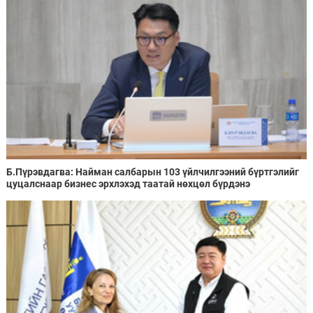
Б.Пүрэвдагва: Найман салбарын 103 үйлчилгээний бүртгэлийг
цуцалснаар бизнес эрхлэхэд таатай нөхцөл бүрдэнэ