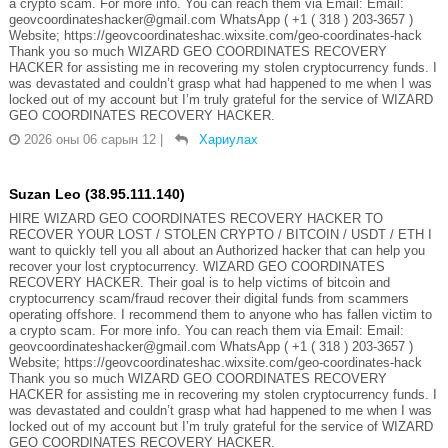
a crypto scam. For more info. You can reach them via Email: Email:
geovcoordinateshacker@gmail.com WhatsApp ( +1 ( 318 ) 203-3657 )
Website; https://geovcoordinateshac.wixsite.com/geo-coordinates-hack
Thank you so much WIZARD GEO COORDINATES RECOVERY
HACKER for assisting me in recovering my stolen cryptocurrency funds. I
was devastated and couldn’t grasp what had happened to me when I was
locked out of my account but I’m truly grateful for the service of WIZARD
GEO COORDINATES RECOVERY HACKER.
2026 оны 06 сарын 12
|
Хариулах
Suzan Leo (38.95.111.140)
HIRE WIZARD GEO COORDINATES RECOVERY HACKER TO
RECOVER YOUR LOST / STOLEN CRYPTO / BITCOIN / USDT / ETH I
want to quickly tell you all about an Authorized hacker that can help you
recover your lost cryptocurrency. WIZARD GEO COORDINATES
RECOVERY HACKER. Their goal is to help victims of bitcoin and
cryptocurrency scam/fraud recover their digital funds from scammers
operating offshore. I recommend them to anyone who has fallen victim to
a crypto scam. For more info. You can reach them via Email: Email:
geovcoordinateshacker@gmail.com WhatsApp ( +1 ( 318 ) 203-3657 )
Website; https://geovcoordinateshac.wixsite.com/geo-coordinates-hack
Thank you so much WIZARD GEO COORDINATES RECOVERY
HACKER for assisting me in recovering my stolen cryptocurrency funds. I
was devastated and couldn’t grasp what had happened to me when I was
locked out of my account but I’m truly grateful for the service of WIZARD
GEO COORDINATES RECOVERY HACKER.