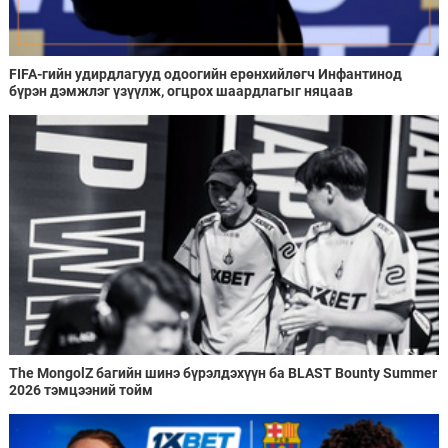
FIFA-гийн удирдлагууд одоогийн ерөнхийлөгч Инфантинод
бүрэн дэмжлэг үзүүлж, огцрох шаардлагыг няцаав
The MongolZ багийн шинэ бүрэлдэхүүн ба BLAST Bounty Summer
2026 тэмцээний тойм