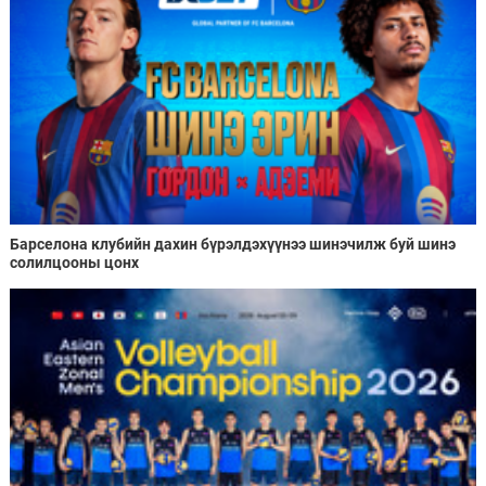
Барселона клубийн дахин бүрэлдэхүүнээ шинэчилж буй шинэ
солилцооны цонх