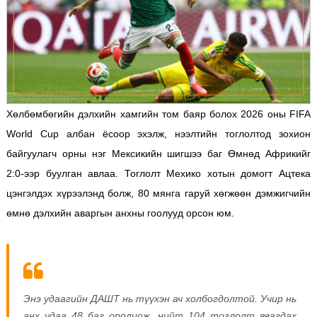
Хөлбөмбөгийн дэлхийн хамгийн том баяр болох 2026 оны FIFA
World Cup албан ёсоор эхэлж, нээлтийн тоглолтод зохион
байгуулагч орны нэг Мексикийн шигшээ баг Өмнөд Африкийг
2:0-ээр буулган авлаа. Тоглолт Мехико хотын домогт Ацтека
цэнгэлдэх хүрээлэнд болж, 80 мянга гаруй хөгжөөн дэмжигчийн
өмнө дэлхийн аваргын анхны гоолууд орсон юм.
Энэ удаагийн ДАШТ нь түүхэн ач холбогдолтой. Учир нь
анх удаа 48 баг оролцож, нийт 104 тоглолт явагдах