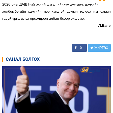
2026 оны ДАШТ-ий эхний шүгэл ийнхүү дуугарч, дэлхийн
хөлбөмбөгийн хамгийн нэр хүндтэй цомын төлөөх нэг сарын
гаруй үргэлжлэх өрсөлдөөн албан ёсоор эхэллээ.
Л.Баяр
0
ЖИРГЭХ
САНАЛ БОЛГОХ