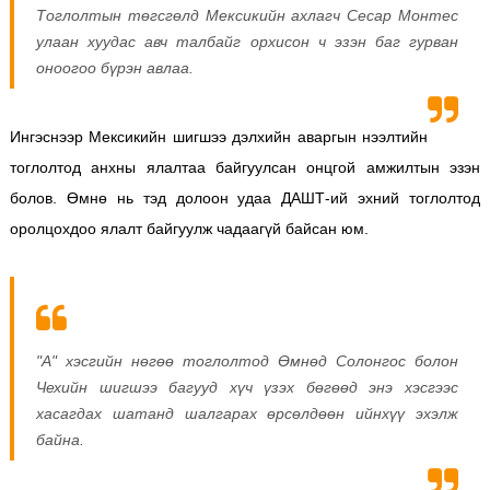
Тоглолтын төгсгөлд Мексикийн ахлагч Сесар Монтес
улаан хуудас авч талбайг орхисон ч эзэн баг гурван
оноогоо бүрэн авлаа.
Ингэснээр Мексикийн шигшээ дэлхийн аваргын нээлтийн
тоглолтод анхны ялалтаа байгуулсан онцгой амжилтын эзэн
болов. Өмнө нь тэд долоон удаа ДАШТ-ий эхний тоглолтод
оролцохдоо ялалт байгуулж чадаагүй байсан юм.
"А" хэсгийн нөгөө тоглолтод Өмнөд Солонгос болон
Чехийн шигшээ багууд хүч үзэх бөгөөд энэ хэсгээс
хасагдах шатанд шалгарах өрсөлдөөн ийнхүү эхэлж
байна.