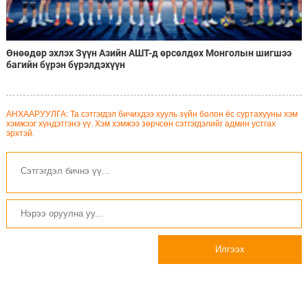
Өнөөдөр эхлэх Зүүн Азийн АШТ-д өрсөлдөх Монголын шигшээ
багийн бүрэн бүрэлдэхүүн
АНХААРУУЛГА: Та сэтгэгдэл бичихдээ хууль зүйн болон ёс суртахууны хэм
хэмжээг хүндэтгэнэ үү. Хэм хэмжээ зөрчсөн сэтгэгдэлийг админ устгах
эрхтэй.
Илгээх