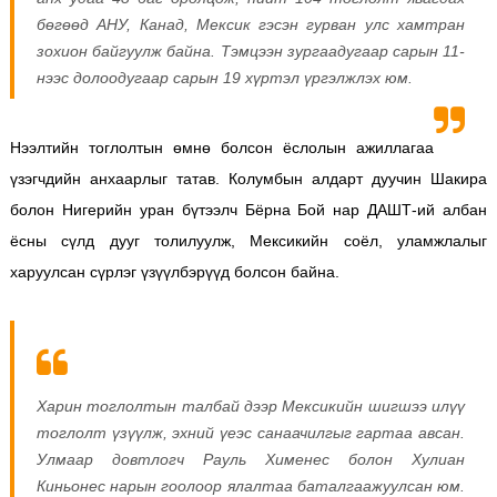
бөгөөд АНУ, Канад, Мексик гэсэн гурван улс хамтран
зохион байгуулж байна. Тэмцээн зургаадугаар сарын 11-
нээс долоодугаар сарын 19 хүртэл үргэлжлэх юм.
Нээлтийн тоглолтын өмнө болсон ёслолын ажиллагаа
үзэгчдийн анхаарлыг татав. Колумбын алдарт дуучин Шакира
болон Нигерийн уран бүтээлч Бёрна Бой нар ДАШТ-ий албан
ёсны сүлд дууг толилуулж, Мексикийн соёл, уламжлалыг
харуулсан сүрлэг үзүүлбэрүүд болсон байна.
Харин тоглолтын талбай дээр Мексикийн шигшээ илүү
тоглолт үзүүлж, эхний үеэс санаачилгыг гартаа авсан.
Улмаар довтлогч Рауль Хименес болон Хулиан
Киньонес нарын гоолоор ялалтаа баталгаажуулсан юм.