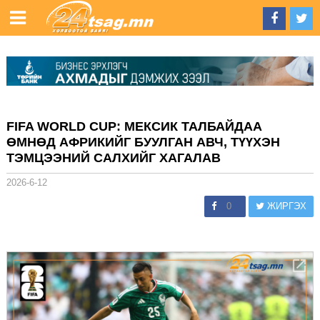
FIFA WORLD CUP: МЕКСИК ТАЛБАЙДАА
ӨМНӨД АФРИКИЙГ БУУЛГАН АВЧ, ТҮҮХЭН
ТЭМЦЭЭНИЙ САЛХИЙГ ХАГАЛАВ
2026-6-12
0
ЖИРГЭХ