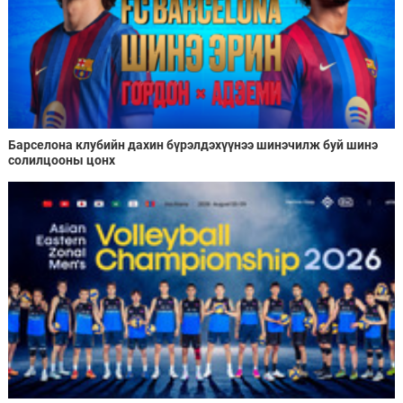
Барселона клубийн дахин бүрэлдэхүүнээ шинэчилж буй шинэ
солилцооны цонх