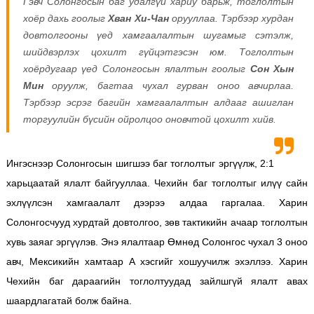
Гэвч Солонгосын баг удалгүй хариу барьж, тоглолтын
хоёр дахь гоолыг
Хван Хи-Чан
орууллаа. Тэрбээр хурдан
довтолгооны үед хамгаалалтын шугамыг сэтэлж,
шийдвэрлэх цохилт гүйцэтгэсэн юм.
Тоглолтын
хоёрдугаар үед Солонгосын ялалтын гоолыг
Сон Хын
Мин
оруулж, багтаа чухал гурван оноо авчирлаа.
Тэрбээр эсрэг багийн хамгаалалтын алдааг ашиглан
торгуулийн бүсийн ойролцоо оновчтой цохилт хийв.
Ингэснээр Солонгосын шигшээ баг тоглолтыг эргүүлж, 2:1
харьцаатай ялалт байгууллаа.
Чехийн баг тоглолтыг илүү сайн
эхлүүлсэн хамгаалалт дээрээ алдаа гаргалаа. Харин
Солонгосчууд хурдтай довтолгоо, зөв тактикийн ачаар тоглолтын
хувь заяаг эргүүлэв.
Энэ ялалтаар Өмнөд Солонгос чухал 3 оноо
авч, Мексикийн хамтаар А хэсгийг хошуучилж эхэллээ. Харин
Чехийн баг дараагийн тоглолтуудад зайлшгүй ялалт авах
шаардлагатай болж байна.