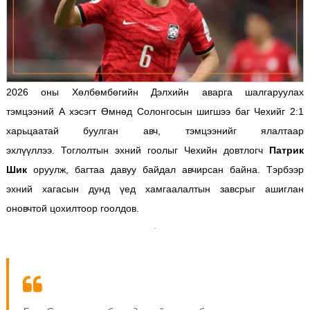
2026 оны Хөлбөмбөгийн Дэлхийн аварга шалгаруулах
тэмцээний А хэсэгт Өмнөд Солонгосын шигшээ баг Чехийг 2:1
харьцаатай буулган авч, тэмцээнийг ялалтаар
эхлүүллээ.
Тоглолтын эхний гоолыг Чехийн довтлогч
Патрик
Шик
оруулж, багтаа давуу байдал авчирсан байна. Тэрбээр
эхний хагасын дунд үед хамгаалалтын завсрыг ашиглан
оновчтой цохилтоор гоолдов.