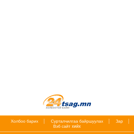
Холбоо барих
Сурталчилгаа байршуулах
Зар
Вэб сайт
хийх