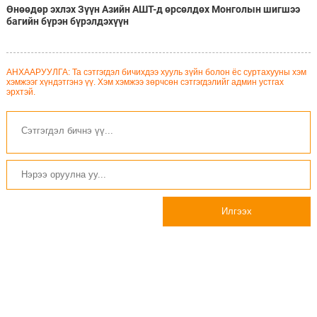
Өнөөдөр эхлэх Зүүн Азийн АШТ-д өрсөлдөх Монголын шигшээ
багийн бүрэн бүрэлдэхүүн
АНХААРУУЛГА: Та сэтгэгдэл бичихдээ хууль зүйн болон ёс суртахууны хэм
хэмжээг хүндэтгэнэ үү. Хэм хэмжээ зөрчсөн сэтгэгдэлийг админ устгах
эрхтэй.
Илгээх