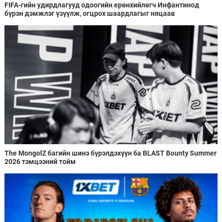
FIFA-гийн удирдлагууд одоогийн ерөнхийлөгч Инфантинод
бүрэн дэмжлэг үзүүлж, огцрох шаардлагыг няцаав
The MongolZ багийн шинэ бүрэлдэхүүн ба BLAST Bounty Summer
2026 тэмцээний тойм