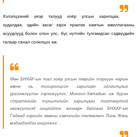
Хэлэлцээний үеэр талууд хоёр улсын харилцаа,
худалдаа, эдийн засаг зэрэг практик хамтын ажиллагааны
асуудлууд болон олон улс, бүс нутгийн тулгамдсан сэдвүүдийн
талаар санал солилцох аж.
Мөн БНХАУ-ын тал хоёр улсын төрийн тэргүүн нарын
өмнө нь тохиролцсон харилцан ойлголцлыг
үргэлжлүүлэн хэрэгжүүлэх, Монгол-Хятадын иж бүрэн
стратегийн түншлэлийн харилцааг тогтвортой
хөгжүүлэхэд онцгойлон анхаарч байгааг БНХАУ-ын
Гадаад хэргийн яамны хэвлэлийн төлөөлөгч Линь Жянь
мэдэгдэлдээ онцолжээ.