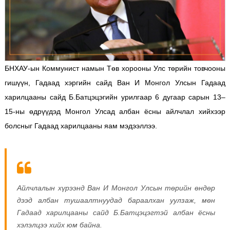
БНХАУ-ын Коммунист намын Төв хорооны Улс төрийн товчооны
гишүүн, Гадаад хэргийн сайд Ван И Монгол Улсын Гадаад
харилцааны сайд Б.Батцэцэгийн урилгаар 6 дугаар сарын 13–
15-ны өдрүүдэд Монгол Улсад албан ёсны айлчлал хийхээр
болсныг Гадаад харилцааны яам мэдээллээ.
Айлчлалын хүрээнд Ван И Монгол Улсын төрийн өндөр
дээд албан тушаалтнуудад бараалхан уулзаж, мөн
Гадаад харилцааны сайд Б.Батцэцэгтэй албан ёсны
хэлэлцээ хийх юм байна.