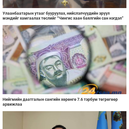
Улаанбаатарын утааг бууруулах, нийслэлчүүдийн эрүүл
мэндийг хамгаалах төслийг “Чингис хаан баялгийн сан нэгдэл”
ХХК-тай хамтран хэрэгжүүлнэ
Нийгмийн даатгалын сангийн хөрөнгө 7.6 тэрбум төгрөгөөр
арвижлаа