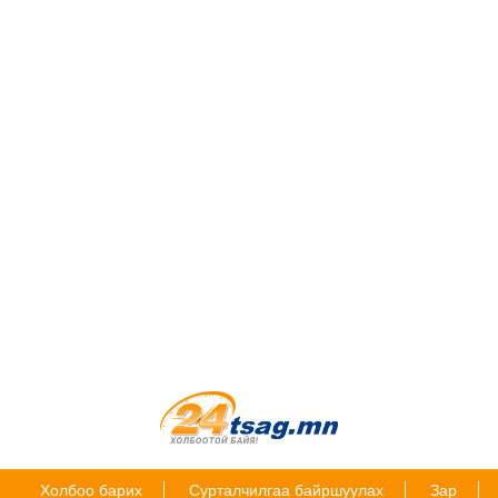
Холбоо барих
Сурталчилгаа байршуулах
Зар