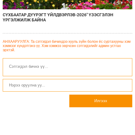
СҮХБААТАР ДҮҮРЭГТ ҮЙЛДВЭРЛЭВ-2026" ҮЗЭСГЭЛЭН
ҮРГЭЛЖИЛЖ БАЙНА
АНХААРУУЛГА: Та сэтгэгдэл бичихдээ хууль зүйн болон ёс суртахууны хэм
хэмжээг хүндэтгэнэ үү. Хэм хэмжээ зөрчсөн сэтгэгдэлийг админ устгах
эрхтэй.
Илгээх