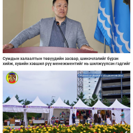
Сумдын халаалтын төвүүдийн засвар, шинэчлэлийг бүрэн
хийж, хувийн хэвшил рүү менежментийг нь шилжүүлсэн гэдгийг
онцоллоо