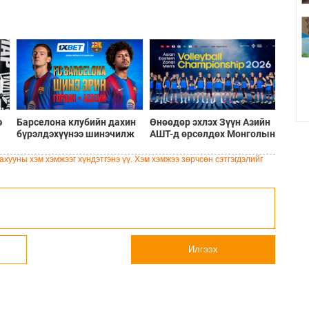
э
Барселона клубийн дахин
Өнөөдөр эхлэх Зүүн Азийн
бүрэлдэхүүнээ шинэчилж
АШТ-д өрсөлдөх Монголын
буй шинэ солилцооны
шигшээ багийн бүрэн
цонх
бүрэлдэхүүн
хууны хэм хэмжээг хүндэтгэнэ үү. Хэм хэмжээ зөрчсөн сэтгэгдэлийг
Илгээх