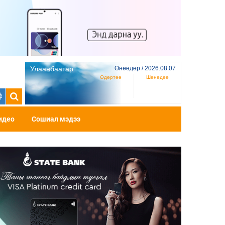
Улаанбаатар
Өнөөдөр / 2026.08.07
Өдөртөө
Шөнөдөө
идео
Сошиал мэдээ