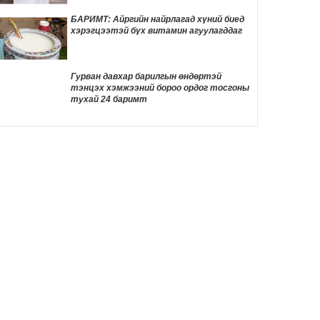
аймагт ажиллав
22 цаг 28 мин
БАРИМТ: Айргийн найрлагад хүний биед
хэрэгцээтэй бүх витамин агуулагддаг
Хуримын зочдын МЭДВЭЛ ЗОХИХ
бичигдээгүй дүрмүүд
22 цаг 34 мин
Гурван давхар барилгын өндөртэй
тэнцэх хэмжээний бороо ордог тосгоны
Өнөөдөр автомашины тэгш улсын
тухай 24 баримт
дугаартай хэрэглэгчдэд бензин олгоно
22 цаг 38 мин
ӨНӨӨДӨР: Нийслэлийн ИТХ-ын ээлжит
VIII хуралдаан болно
22 цаг 58 мин
Улаанбаатарт 29 градус дулаан байна
23 цаг 6 мин
Цахилгаан сандал дээр цаазлуулсан
анхны хүн: Уильям Кеммлерийн аймшигт
төгсгөл
23 цаг 25 мин