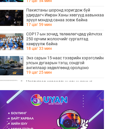
17 цаг 54 мин
Пакистаны шоронд хоригдож буй
удирдагч Имран Ханы хөвгүүд аавынхаа
эрүүл мэндэд санаа зовж байна
17 цаг 59 мин
COP17-ын зочид, төлөөлөгчдөд үйлчлэх
250 орчим жолоочийг сургалтад
хамруулж байна
18 цаг 33 мин
Энэ сарын 15-наас тээврийн хэрэгслийн
улсын дугаарын тэгш, сондгой
ангиллаар хөдөлгөөнд оролцоно
19 цаг 25 мин
Нэгдүгээр хорооллын арын замыг
наймдугаар сарын 6-ны 23:00 цагаас түр
хааж, борооны ус зайлуулах шугамын
19 цаг 26 мин
хөндлөн сэтэлгээ хийнэ
“Туул усан цогцолбор” төслийн
нэгдүгээр шатны ТЭЗҮ-ийг
боловсруулах ажил 90 хувийн
19 цаг 28 мин
гүйцэтгэлтэй байна