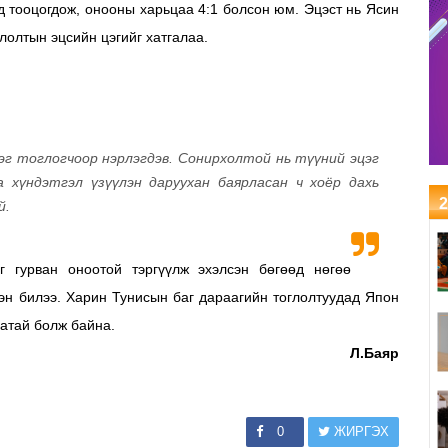
 тооцогдож, онооны харьцаа 4:1 болсон юм. Эцэст нь Ясин
лолтын эцсийн цэгийг хатгалаа.
г тоглогчоор нэрлэгдэв. Сонирхолтой нь түүний эцэг
 хүндэтгэл үзүүлэн даруухан баярласан ч хоёр дахь
2
й.
 гурван оноотой тэргүүлж эхэлсэн бөгөөд нөгөө
эн билээ. Харин Тунисын баг дараагийн тоглолтуудад Япон
гатай болж байна.
Л.Баяр
0
ЖИРГЭХ