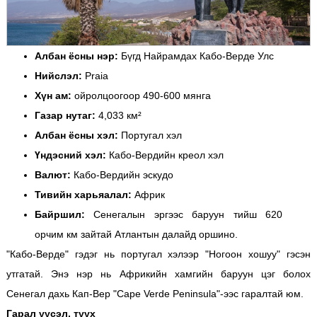
Албан ёсны нэр:
Бүгд Найрамдах Кабо-Верде Улс
Нийслэл:
Praia
Хүн ам:
ойролцоогоор 490-600 мянга
Газар нутаг:
4,033 км²
Албан ёсны хэл:
Португал хэл
Үндэсний хэл:
Кабо-Вердийн креол хэл
Валют:
Кабо-Вердийн эскудо
Тивийн харьяалал:
Африк
Байршил:
Сенегалын эргээс баруун тийш 620
орчим км зайтай Атлантын далайд оршино.
"Кабо-Верде" гэдэг нь португал хэлээр "Ногоон хошуу" гэсэн
утгатай. Энэ нэр нь Африкийн хамгийн баруун цэг болох
Сенегал дахь Кап-Вер "Cape Verde Peninsula"-ээс гаралтай юм.
Гарал үүсэл, түүх