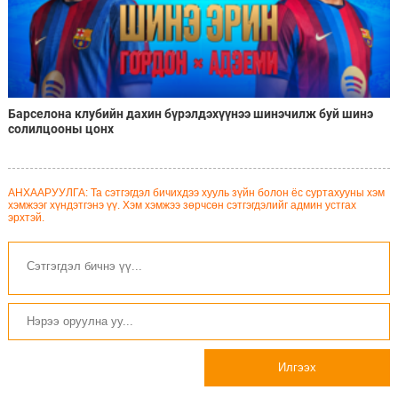
Барселона клубийн дахин бүрэлдэхүүнээ шинэчилж буй шинэ
солилцооны цонх
АНХААРУУЛГА: Та сэтгэгдэл бичихдээ хууль зүйн болон ёс суртахууны хэм
хэмжээг хүндэтгэнэ үү. Хэм хэмжээ зөрчсөн сэтгэгдэлийг админ устгах
эрхтэй.
Илгээх