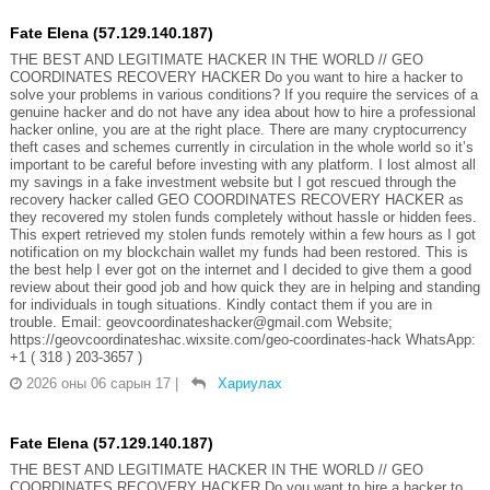
Fate Elena (57.129.140.187)
THE BEST AND LEGITIMATE HACKER IN THE WORLD // GEO
COORDINATES RECOVERY HACKER Do you want to hire a hacker to
solve your problems in various conditions? If you require the services of a
genuine hacker and do not have any idea about how to hire a professional
hacker online, you are at the right place. There are many cryptocurrency
theft cases and schemes currently in circulation in the whole world so it’s
important to be careful before investing with any platform. I lost almost all
my savings in a fake investment website but I got rescued through the
recovery hacker called GEO COORDINATES RECOVERY HACKER as
they recovered my stolen funds completely without hassle or hidden fees.
This expert retrieved my stolen funds remotely within a few hours as I got
notification on my blockchain wallet my funds had been restored. This is
the best help I ever got on the internet and I decided to give them a good
review about their good job and how quick they are in helping and standing
for individuals in tough situations. Kindly contact them if you are in
trouble. Email: geovcoordinateshacker@gmail.com Website;
https://geovcoordinateshac.wixsite.com/geo-coordinates-hack WhatsApp:
+1 ( 318 ) 203-3657 )
2026 оны 06 сарын 17
|
Хариулах
Fate Elena (57.129.140.187)
THE BEST AND LEGITIMATE HACKER IN THE WORLD // GEO
COORDINATES RECOVERY HACKER Do you want to hire a hacker to