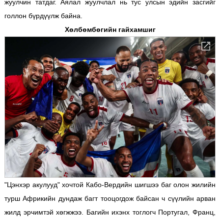
жуулчин татдаг. Аялал жуулчлал нь тус улсын эдийн засгийг
голлон бүрдүүлж байна.
Хөлбөмбөгийн гайхамшиг
"Цэнхэр акулууд" хочтой Кабо-Вердийн шигшээ баг олон жилийн
турш Африкийн дундаж багт тооцогдож байсан ч сүүлийн арван
жилд эрчимтэй хөгжжээ. Багийн ихэнх тоглогч Португал, Франц,