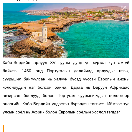
Кабо-Вердийн арлууд XV зууны дунд үе хүртэл хүн амгүй
байжээ. 1460 онд Португалын далайчид арлуудыг нээж,
суурьшил байгуулсан нь халуун бүсэд үүссэн Европын анхны
колониудын нэг болсон байна.
Дараа нь Баруун Африкаас
авчирсан боолууд болон Португал суурьшигчдын нөлөөгөөр
өнөөгийн Кабо-Вердийн үндэстэн бүрэлдэн тогтжээ. Иймээс тус
улсын соёл нь Африк болон Европын соёлын хослол гэгддэг.