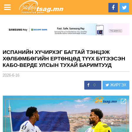
ИСПАНИЙН ХҮЧИРХЭГ БАГТАЙ ТЭНЦЭЖ
ХӨЛБӨМБӨГИЙН ЕРТӨНЦӨД ТҮҮХ БҮТЭЭСЭН
КАБО-ВЕРДЕ УЛСЫН ТУХАЙ БАРИМТУУД
2026-6-16
0
ЖИРГЭХ