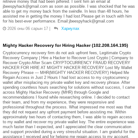
retrieve money that had been pilfered. I sent him an email at
jbeespyhack@gmail.com as soon as possible. I was shocked that he was
able to get my money back from the swindle. In less than 48 hours, he
assisted me in getting the money I had lost.Please get in touch with him
for his best-ever performance. Email:jbeespyhack@gmail.com
2026 оны 06 сарын 17
|
Хариулах
Mighty Hacker Recovery for Hiring Hacker (102.208.164.195)
Cryptocurrency recovery firm do not ask upfront fees, Legitimate Crypto
Recovery Company | Hire a Hacker to Recover Lost Crypto | Company to
Recover Crypto After Scam CRYPTOCURRENCY FRAUD RECOVERY
HACKER FOR HIRE AT MIGHTY HACKER RECOVERY Lost My Wallet
Recovery Phrase — MHR(MIGHTY HACKER RECOVERY) Helped Me
Regain Access in Just 2 Hours I had lost access to my cryptocurrency
wallet after misplacing my private wallet key and recovery phrase. After
spending countless hours searching for solutions without success, I came
across Mighty Hacker Recovery (MHR) through Google and
recommendations I found while researching online. I decided to contact
their team, and from my experience, they were responsive and
professional throughout the process. What impressed me most was that
they did not request any upfront payment before assisting me. Within
approximately two hours of contacting them, I was able to regain access
to my wallet and recover my private wallet key. The entire experience was
much faster than I expected, and I appreciated the clear communication
and support provided during a very stressful situation. I am grateful for the
assistance I received and for helping me regain access to my account.