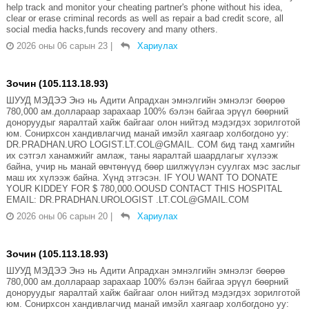
help track and monitor your cheating partner's phone without his idea,
clear or erase criminal records as well as repair a bad credit score, all
social media hacks,funds recovery and many others.
2026 оны 06 сарын 23
|
Хариулах
Зочин (105.113.18.93)
ШУУД МЭДЭЭ Энэ нь Адити Апрадхан эмнэлгийн эмнэлэг бөөрөө
780,000 ам.доллараар зарахаар 100% бэлэн байгаа эрүүл бөөрний
доноруудыг яаралтай хайж байгааг олон нийтэд мэдэгдэх зорилготой
юм. Сонирхсон хандивлагчид манай имэйл хаягаар холбогдоно уу:
DR.PRADHAN.URO LOGIST.LT.COL@GMAIL. COM бид танд хамгийн
их сэтгэл ханамжийг амлаж, таны яаралтай шаардлагыг хүлээж
байна, учир нь манай өвчтөнүүд бөөр шилжүүлэн суулгах мэс заслыг
маш их хүлээж байна. Хүнд этгэсэн. IF YOU WANT TO DONATE
YOUR KIDDEY FOR $ 780,000.OOUSD CONTACT THIS HOSPITAL
EMAIL: DR.PRADHAN.UROLOGIST .LT.COL@GMAIL.COM
2026 оны 06 сарын 20
|
Хариулах
Зочин (105.113.18.93)
ШУУД МЭДЭЭ Энэ нь Адити Апрадхан эмнэлгийн эмнэлэг бөөрөө
780,000 ам.доллараар зарахаар 100% бэлэн байгаа эрүүл бөөрний
доноруудыг яаралтай хайж байгааг олон нийтэд мэдэгдэх зорилготой
юм. Сонирхсон хандивлагчид манай имэйл хаягаар холбогдоно уу: