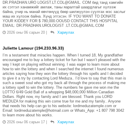
DR.PRADHAN.URO LOGIST.LT.COL@GMAIL. COM бид танд хамгийн
их сэтгэл ханамжийг амлаж, таны яаралтай шаардлагыг хүлээж
байна, учир нь манай өвчтөнүүд бөөр шилжүүлэн суулгах мэс заслыг
маш их хүлээж байна. Хүнд этгэсэн. IF YOU WANT TO DONATE
YOUR KIDDEY FOR $ 780,000.OOUSD CONTACT THIS HOSPITAL
EMAIL: DR.PRADHAN.UROLOGIST .LT.COL@GMAIL.COM
2026 оны 06 сарын 20
|
Хариулах
Juliette Lamour (194.233.96.33)
I’m a testament that miracles happen. When I turned 18, My grandfather
encouraged me to buy a lottery ticket for fun but I wasn’t pleased with the
way I kept on playing without winning. I was eager to learn more about
how to win the lottery and when I searched the internet I found numerous
articles saying how they won the lottery through his spells and I decided
to give it a try by contacting Lord Meduza.. I’d love to say that this man is
such a sweet soul who got my back all through the process of making me
a lottery spell to win the lottery. The numbers he gave me won me the
LOTTO 6/49 Gold Ball of a whopping $48,000,000 Million Canadian
Dollars. Right now, my family and I are blessed. Thank you LORD
MEDUZA for making this win come true for me and my family.. Anyone
that needs his help can go to his website: lordmeduzatemple.com or
Email: lordmeduzatemple@hotmail.com or Whats_App: +1 807 798 3042
to learn more about his works.
2026 оны 06 сарын 17
|
Хариулах