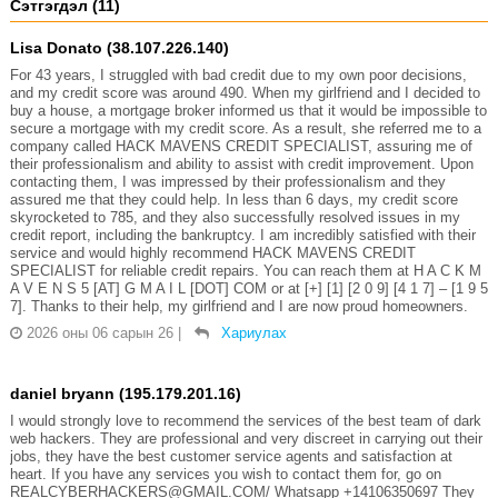
Сэтгэгдэл (11)
Lisa Donato (38.107.226.140)
For 43 years, I struggled with bad credit due to my own poor decisions,
and my credit score was around 490. When my girlfriend and I decided to
buy a house, a mortgage broker informed us that it would be impossible to
secure a mortgage with my credit score. As a result, she referred me to a
company called HACK MAVENS CREDIT SPECIALIST, assuring me of
their professionalism and ability to assist with credit improvement. Upon
contacting them, I was impressed by their professionalism and they
assured me that they could help. In less than 6 days, my credit score
skyrocketed to 785, and they also successfully resolved issues in my
credit report, including the bankruptcy. I am incredibly satisfied with their
service and would highly recommend HACK MAVENS CREDIT
SPECIALIST for reliable credit repairs. You can reach them at H A C K M
A V E N S 5 [AT] G M A I L [DOT] COM or at [+] [1] [2 0 9] [4 1 7] – [1 9 5
7]. Thanks to their help, my girlfriend and I are now proud homeowners.
2026 оны 06 сарын 26
|
Хариулах
daniel bryann (195.179.201.16)
I would strongly love to recommend the services of the best team of dark
web hackers. They are professional and very discreet in carrying out their
jobs, they have the best customer service agents and satisfaction at
heart. If you have any services you wish to contact them for, go on
REALCYBERHACKERS@GMAIL.COM/ Whatsapp +14106350697 They