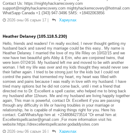
Contact Us: https://mightyhackarrecovery.com
support@mightyhackarrecovery.com mightyhackerrecovery@hotmail.com
WhatSapp Canada +1 (343) 947-3496 SMS: +18402063856
2026 оны 06 сарын 17
|
Хариулах
Heather Delaney (105.118.5.230)
Hello, friends and readers! I’m really excited, I never thought getting my
husband back and saved my marriage could be this easy.. My name is
Heather Delaney. I married the love of my life Riley on 10/02/15 and we
now have two beautiful girls Abby & Erin, who are conjoined twins, that
were born 07/24/16. My husband left me and moved to be with another
woman. I felt my life was over and my kids thought they would never see
their father again. I tried to be strong just for the kids but I could not
control the pains that tormented my heart, my heart was filled with
sorrows and pains because I was really in love with my husband. I have
tried many options but he did not come back, until i met a friend that
directed me to Dr. Excellent a spell caster, who helped me to bring back
my husband after 11hours. Me and my husband are living happily together
again, This man is powerful, contact Dr. Excellent if you are passing
through any difficulty in life or having troubles in your marriage or
relationship, he is capable of making things right for you. Here his
contact. Call/WhatsApp him at: +2348084273514 "Or email him at:
Excellentspellcaster@gmail.com ,For more information visit his
website:https://drexcellentspellcaster.godaddysites.com
2026 оны 06 сарын 16
|
Хариулах