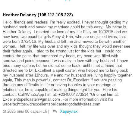
Heather Delaney (105.112.105.222)
Hello, friends and readers! I’m really excited, I never thought getting my
husband back and saved my marriage could be this easy.. My name is
Heather Delaney. I married the love of my life Riley on 10/02/15 and we
now have two beautiful girls Abby & Erin, who are conjoined twins, that
were born 07/24/16. My husband left me and moved to be with another
woman. I felt my life was over and my kids thought they would never see
their father again. I tried to be strong just for the kids but I could not
control the pains that tormented my heart, my heart was filled with
sorrows and pains because I was really in love with my husband. I have
tried many options but he did not come back, until i met a friend that
directed me to Dr. Excellent a spell caster, who helped me to bring back
my husband after 11hours. Me and my husband are living happily together
again, This man is powerful, contact Dr. Excellent if you are passing
through any difficulty in life or having troubles in your marriage or
relationship, he is capable of making things right for you. Here his
contact. Call/WhatsApp him at: +2348084273514 "Or email him at:
Excellentspellcaster@gmail.com ,For more information visit his
website:https://drexcellentspellcaster.godaddysites.com
2026 оны 06 сарын 16
|
Хариулах