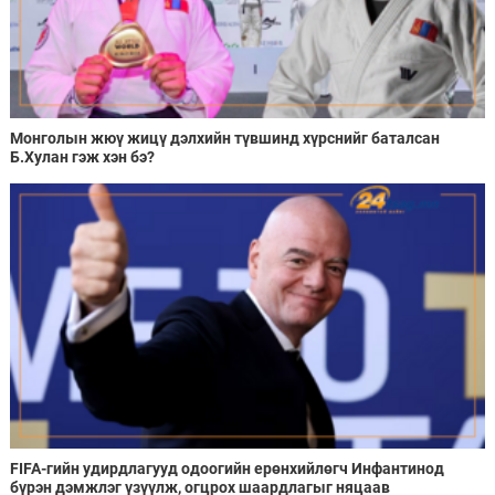
Монголын жюү жицү дэлхийн түвшинд хүрснийг баталсан
Б.Хулан гэж хэн бэ?
FIFA-гийн удирдлагууд одоогийн ерөнхийлөгч Инфантинод
бүрэн дэмжлэг үзүүлж, огцрох шаардлагыг няцаав