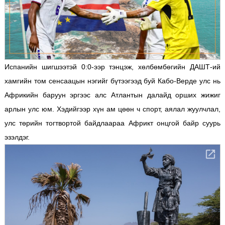
Испанийн шигшээтэй 0:0-ээр тэнцэж, хөлбөмбөгийн ДАШТ-ий
хамгийн том сенсаацын нэгийг бүтээгээд буй Кабо-Верде улс нь
Африкийн баруун эргээс алс Атлантын далайд орших жижиг
арлын улс юм. Хэдийгээр хүн ам цөөн ч спорт, аялал жуулчлал,
улс төрийн тогтвортой байдлаараа Африкт онцгой байр суурь
эзэлдэг.