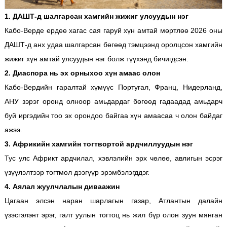
1. ДАШТ-д шалгарсан хамгийн жижиг улсуудын нэг
Кабо-Верде ердөө хагас сая гаруй хүн амтай мөртлөө 2026 оны
ДАШТ-д анх удаа шалгарсан бөгөөд тэмцээнд оролцсон хамгийн
жижиг хүн амтай улсуудын нэг болж түүхэнд бичигдсэн.
2. Диаспора нь эх орныхоо хүн амаас олон
Кабо-Вердийн гаралтай хүмүүс Португал, Франц, Нидерланд,
АНУ зэрэг оронд олноор амьдардаг бөгөөд гадаадад амьдарч
буй иргэдийн тоо эх орондоо байгаа хүн амаасаа ч олон байдаг
ажээ.
3. Африкийн хамгийн тогтвортой ардчиллуудын нэг
Тус улс Африкт ардчилал, хэвлэлийн эрх чөлөө, авлигын эсрэг
үзүүлэлтээр тогтмол дээгүүр эрэмбэлэгддэг.
4. Аялал жуулчлалын диваажин
Цагаан элсэн наран шарлагын газар, Атлантын далайн
үзэсгэлэнт эрэг, галт уулын тогтоц нь жил бүр олон зуун мянган