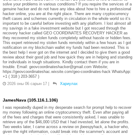
solve your problems in various conditions? If you require the services of a
genuine hacker and do not have any idea about how to hire a professional
hacker online, you are at the right place. There are many cryptocurrency
theft cases and schemes currently in circulation in the whole world so it’s
important to be careful before investing with any platform. I lost almost all
my savings in a fake investment website but I got rescued through the
recovery hacker called GEO COORDINATES RECOVERY HACKER as
they recovered my stolen funds completely without hassle or hidden fees.
This expert retrieved my stolen funds remotely within a few hours as I got
notification on my blockchain wallet my funds had been restored. This is
the best help I ever got on the internet and I decided to give them a good
review about their good job and how quick they are in helping and standing
for individuals in tough situations. Kindly contact them if you are in
trouble. Email: geovcoordinateshacker@gmail.com Website;
https://geovcoordinateshac.wixsite.com/geo-coordinates-hack WhatsApp:
+1 ( 318 ) 203-3657 )
2026 оны 06 сарын 17
|
Хариулах
JamesNava (105.116.1.106)
I was repeatedly duped in my desperate search for prompt help to recover
my money following an online cryptocurrency theft. Even after paying all
of the fees and charges that were consistently asked, I was unable to
retrieve any of the $46,000 USD that I had invested, let alone the profits.
Two weeks later, I came across a review on jbeespyhack, a hacker who,
given the right information, could break into the scammer's account and