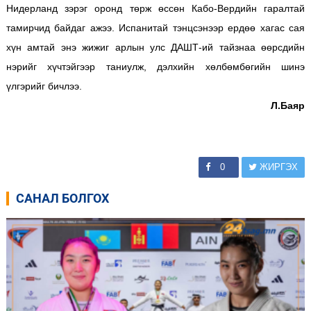
Нидерланд зэрэг оронд төрж өссөн Кабо-Вердийн гаралтай
тамирчид байдаг ажээ.
Испанитай тэнцсэнээр ердөө хагас сая
хүн амтай энэ жижиг арлын улс ДАШТ-ий тайзнаа өөрсдийн
нэрийг хүчтэйгээр таниулж, дэлхийн хөлбөмбөгийн шинэ
үлгэрийг бичлээ.
Л.Баяр
0
ЖИРГЭХ
САНАЛ БОЛГОХ