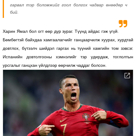
гарвал тэр боломжийг гоол болгох чадвар өнөөдөр ч
бий.
Харин Ямал бол огт өөр дүр зураг. Түүнд айдас гэж үгүй.
Бөмбөгтэй байхдаа хамгаалагчийг ганцаарчилж хуурах, хурдтай
довтлох, бүтээлч шийдэл гаргах нь түүний хамгийн том зэвсэг.
Испанийн довтолгооны хэмнэлийг тэр удирдаж, тоглолтын
урсгалыг ганцхан үйлдлээр өөрчилж чаддаг болсон.