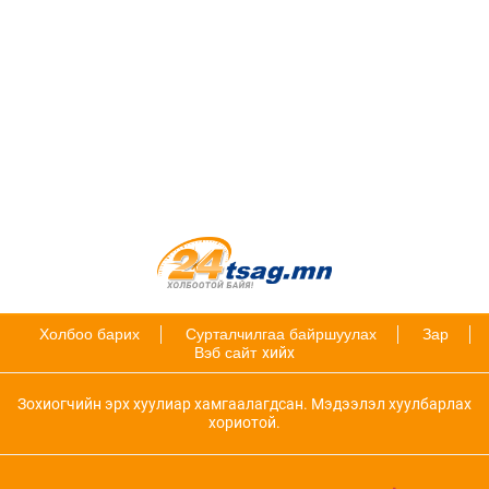
Холбоо барих
Сурталчилгаа байршуулах
Зар
Вэб сайт
хийх
Зохиогчийн эрх хуулиар хамгаалагдсан. Мэдээлэл хуулбарлах
хориотой.