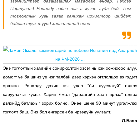
эзэмшилтээр давамгайлах магадлал өндөр. Гэхдээ
Португалд Роналду гэдэг нэг л хүчин зүйл бий. Том
тоглолтын хувь заяаг ганцхан цохилтоор шийдэж
байсан түүх түүнд хангалттай олон.
Энэ тоглолтын хамгийн сонирхолтой хэсэг нь хэн хожихоос илүү,
домогт үе ба шинэ үе нэг талбай дээр хэрхэн огтлолцох вэ гэдэгт
оршино. Роналду дахин нэг удаа "би дуусаагүй" гэдгээ
харуулахыг хүснэ. Харин Ямал "дараагийн хаан ирлээ" гэдгээ
дэлхийд батлахыг зорих болно. Өнөө шөнө 90 минут үргэлжлэх
тоглолт биш. Энэ бол өнгөрсөн ба ирээдүйн уулзалт.
Л.Баяр