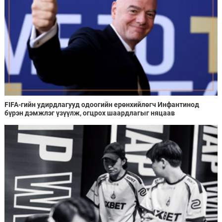
FIFA-гийн удирдлагууд одоогийн ерөнхийлөгч Инфантинод
бүрэн дэмжлэг үзүүлж, огцрох шаардлагыг няцаав