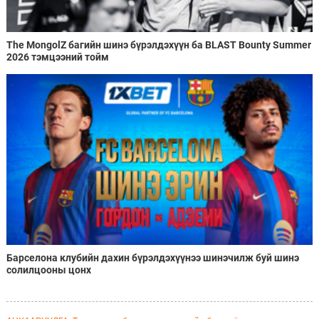
The MongolZ багийн шинэ бүрэлдэхүүн ба BLAST Bounty Summer
2026 тэмцээний тойм
Барселона клубийн дахин бүрэлдэхүүнээ шинэчилж буй шинэ
солилцооны цонх