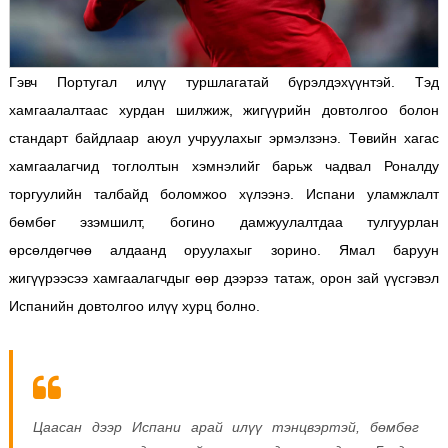
Гэвч Португал илүү туршлагатай бүрэлдэхүүнтэй. Тэд
хамгаалалтаас хурдан шилжиж, жигүүрийн довтолгоо болон
стандарт байдлаар аюул учруулахыг эрмэлзэнэ. Төвийн хагас
хамгаалагчид тоглолтын хэмнэлийг барьж чадвал Роналду
торгуулийн талбайд боломжоо хүлээнэ. Испани уламжлалт
бөмбөг эзэмшилт, богино дамжуулалтдаа тулгуурлан
өрсөлдөгчөө алдаанд оруулахыг зорино. Ямал баруун
жигүүрээсээ хамгаалагчдыг өөр дээрээ татаж, орон зай үүсгэвэл
Испанийн довтолгоо илүү хурц болно.
Цаасан дээр Испани арай илүү тэнцвэртэй, бөмбөг