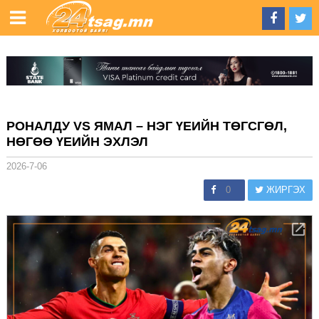
РОНАЛДУ VS ЯМАЛ – НЭГ ҮЕИЙН ТӨГСГӨЛ,
НӨГӨӨ ҮЕИЙН ЭХЛЭЛ
2026-7-06
0
ЖИРГЭХ