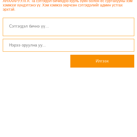
АНХААРУУЛГА: Та сэтгэгдэл бичихдээ хууль зүйн болон ёс суртахууны хэм
хэмжээг хүндэтгэнэ үү. Хэм хэмжээ зөрчсөн сэтгэгдэлийг админ устгах
эрхтэй.
Илгээх