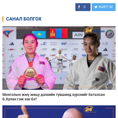
0
ЖИРГЭХ
САНАЛ БОЛГОХ
Монголын жюү жицү дэлхийн түвшинд хүрснийг баталсан
Б.Хулан гэж хэн бэ?