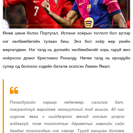
Өнөө шөнө болох Португал, Испани хоёрын тоглолт бол зүгээр
нэг хөлбөмбөгийн тулаан биш. Энэ бол хоёр өөр үеийн
мөргөлдөөн. Нэг талд нь дэлхийн хөлбөмбөгийг хорь гаруй жил
ноёрхсон домог Кристиано Роналду. Нөгөө талд нь ирээдүйн
супер од болохоо хэдийн баталж эхэлсэн Ламин Ямал.
Роналдугийн карьер хөдөлмөр, сахилга бат,
тасралтгүй өөрийгөө хөгжүүлсний тод жишээ. 40 нас
шүргэж яваа ч шийдвэрлэх мөчид гоолын үнэрээ
алдаагүй, том тоглолтын дарамтыг хамгийн сайн
даадаг тоглогчдын нэг хэвээр. Түүнд ганцхан боломж