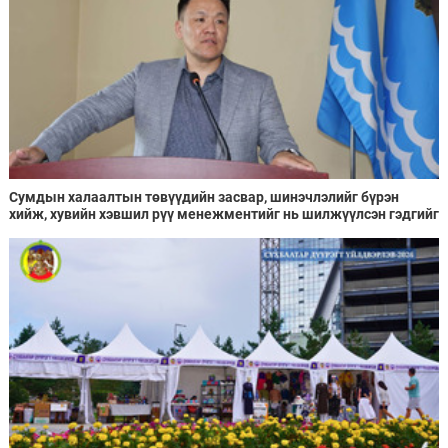
Сумдын халаалтын төвүүдийн засвар, шинэчлэлийг бүрэн
хийж, хувийн хэвшил рүү менежментийг нь шилжүүлсэн гэдгийг
онцоллоо