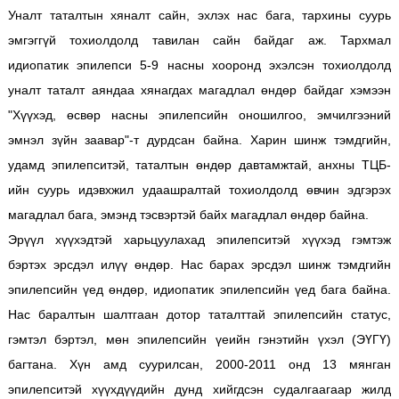
Уналт таталтын хяналт сайн, эхлэх нас бага, тархины суурь
эмгэггүй тохиолдолд тавилан сайн байдаг аж. Тархмал
идиопатик эпилепси 5-9 насны хооронд эхэлсэн тохиолдолд
уналт таталт аяндаа хянагдах магадлал өндөр байдаг хэмээн
"Хүүхэд, өсвөр насны эпилепсийн оношилгоо, эмчилгээний
эмнэл зүйн заавар"-т дурдсан байна. Харин шинж тэмдгийн,
удамд эпилепситэй, таталтын өндөр давтамжтай, анхны ТЦБ-
ийн суурь идэвхжил удаашралтай тохиолдолд өвчин эдгэрэх
магадлал бага, эмэнд тэсвэртэй байх магадлал өндөр байна.
Эрүүл хүүхэдтэй харьцуулахад эпилепситэй хүүхэд гэмтэж
бэртэх эрсдэл илүү өндөр. Нас барах эрсдэл шинж тэмдгийн
эпилепсийн үед өндөр, идиопатик эпилепсийн үед бага байна.
Нас баралтын шалтгаан дотор таталттай эпилепсийн статус,
гэмтэл бэртэл, мөн эпилепсийн үеийн гэнэтийн үхэл (ЭҮГҮ)
багтана. Хүн амд суурилсан, 2000-2011 онд 13 мянган
эпилепситэй хүүхдүүдийн дунд хийгдсэн судалгаагаар жилд