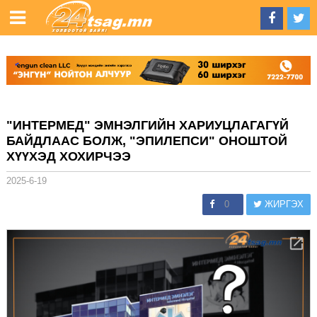
"ИНТЕРМЕД" ЭМНЭЛГИЙН ХАРИУЦЛАГАГҮЙ
БАЙДЛААС БОЛЖ, "ЭПИЛЕПСИ" ОНОШТОЙ
ХҮҮХЭД ХОХИРЧЭЭ
2025-6-19
0
ЖИРГЭХ