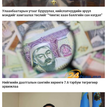
Улаанбаатарын утааг бууруулах, нийслэлчүүдийн эрүүл
мэндийг хамгаалах төслийг “Чингис хаан баялгийн сан нэгдэл”
ХХК-тай хамтран хэрэгжүүлнэ
Нийгмийн даатгалын сангийн хөрөнгө 7.6 тэрбум төгрөгөөр
арвижлаа