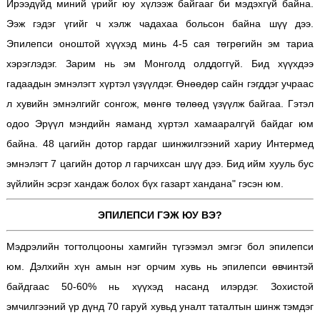
Ирээдүйд миний үрийг юу хүлээж байгааг би мэдэхгүй байна.
Ээж гэдэг үгийг ч хэлж чадахаа больсон байна шүү дээ.
Эпилепси оноштой хүүхэд минь 4-5 сая төгрөгийн эм тариа
хэрэглэдэг. Зарим нь эм Монголд олддоггүй. Бид хүүхдээ
гадаадын эмнэлэгт хүртэл үзүүлдэг. Өнөөдөр сайн гэгддэг учраас
л хувийн эмнэлгийг сонгож, мөнгө төлөөд үзүүлж байгаа. Гэтэл
одоо Эрүүл мэндийн яаманд хүртэл хамааралгүй байдаг юм
байна. 48 цагийн дотор гардаг шинжилгээний хариу Интермед
эмнэлэгт 7 цагийн дотор л гарчихсан шүү дээ. Бид ийм хууль бус
зүйлийн эсрэг хандаж болох бүх газарт хандана" гэсэн юм.
ЭПИЛЕПСИ ГЭЖ ЮУ ВЭ?
Мэдрэлийн тогтолцооны хамгийн түгээмэл эмгэг бол эпилепси
юм. Дэлхийн хүн амын нэг орчим хувь нь эпилепси өвчинтэй
байдгаас 50-60% нь хүүхэд насанд илэрдэг. Зохистой
эмчилгээний үр дүнд 70 гаруй хувьд уналт таталтын шинж тэмдэг