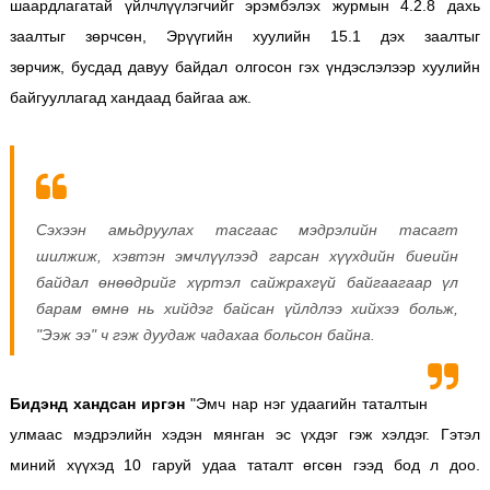
шаардлагатай үйлчлүүлэгчийг эрэмбэлэх журмын 4.2.8 дахь
заалтыг зөрчсөн, Эрүүгийн хуулийн 15.1 дэх заалтыг
зөрчиж, бусдад давуу байдал олгосон гэх үндэслэлээр хуулийн
байгууллагад хандаад байгаа аж.
Сэхээн амьдруулах тасгаас мэдрэлийн тасагт
шилжиж, хэвтэн эмчлүүлээд гарсан хүүхдийн биеийн
байдал өнөөдрийг хүртэл сайжрахгүй байгаагаар үл
барам өмнө нь хийдэг байсан үйлдлээ хийхээ больж,
"Ээж ээ" ч гэж дуудаж чадахаа больсон байна.
Бидэнд хандсан иргэн
"Эмч нар нэг удаагийн таталтын
улмаас мэдрэлийн хэдэн мянган эс үхдэг гэж хэлдэг. Гэтэл
миний хүүхэд 10 гаруй удаа таталт өгсөн гээд бод л доо.