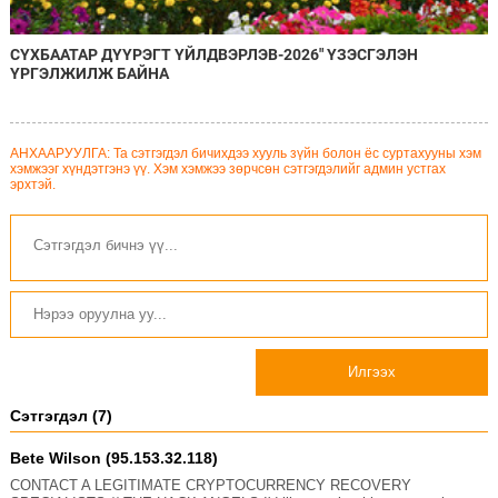
СҮХБААТАР ДҮҮРЭГТ ҮЙЛДВЭРЛЭВ-2026" ҮЗЭСГЭЛЭН
ҮРГЭЛЖИЛЖ БАЙНА
АНХААРУУЛГА: Та сэтгэгдэл бичихдээ хууль зүйн болон ёс суртахууны хэм
хэмжээг хүндэтгэнэ үү. Хэм хэмжээ зөрчсөн сэтгэгдэлийг админ устгах
эрхтэй.
Илгээх
Сэтгэгдэл (7)
Bete Wilson (95.153.32.118)
CONTACT A LEGITIMATE CRYPTOCURRENCY RECOVERY