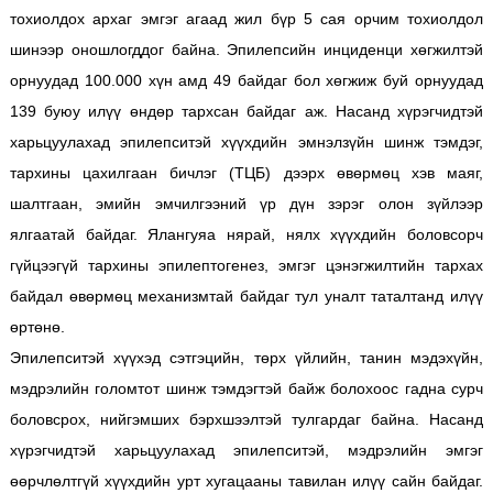
тохиолдох архаг эмгэг агаад жил бүр 5 сая орчим тохиолдол
шинээр оношлогддог байна. Эпилепсийн инциденци хөгжилтэй
орнуудад 100.000 хүн амд 49 байдаг бол хөгжиж буй орнуудад
139 буюу илүү өндөр тархсан байдаг аж. Насанд хүрэгчидтэй
харьцуулахад эпилепситэй хүүхдийн эмнэлзүйн шинж тэмдэг,
тархины цахилгаан бичлэг (ТЦБ) дээрх өвөрмөц хэв маяг,
шалтгаан, эмийн эмчилгээний үр дүн зэрэг олон зүйлээр
ялгаатай байдаг. Ялангуяа нярай, нялх хүүхдийн боловсорч
гүйцээгүй тархины эпилептогенез, эмгэг цэнэгжилтийн тархах
байдал өвөрмөц механизмтай байдаг тул уналт таталтанд илүү
өртөнө.
Эпилепситэй хүүхэд сэтгэцийн, төрх үйлийн, танин мэдэхүйн,
мэдрэлийн голомтот шинж тэмдэгтэй байж болохоос гадна сурч
боловсрох, нийгэмших бэрхшээлтэй тулгардаг байна. Насанд
хүрэгчидтэй харьцуулахад эпилепситэй, мэдрэлийн эмгэг
өөрчлөлтгүй хүүхдийн урт хугацааны тавилан илүү сайн байдаг.