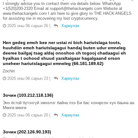
I strongly advise you to contact them via details below. WhatsApp
+1(520)200-2320 Email at support@thehackangels.com Website at
www.thehackangels.com I am here to give glory to THE HACK ANGELS
for assisting me in recovering my lost cryptocurrency.
2025 оны 06 сарын 26
|
Хариулах
Hen gedeg emch bee ner ustai ni bich hariutslaga toots,
huuhdiin emch hariutslagagui handaj buten udur emneleg
deeree bailgaj tsag aldaj onoshoo ch togooj chadaagui eh
hyalhas t ochood shuud yaraltaigaar hagalgaand orson
uneheer hariutslagagui emneleg (66.181.189.62)
Zochin
2025 оны 06 сарын 23
|
Хариулах
Зочин (103.212.118.136)
Энэ ёстой бүтэхгүй эмнэлэг байна лээ Би бас хохирсон хүн баына аа
Мөнгө мөнгө
2025 оны 06 сарын 20
|
Хариулах
Зочин (202.126.90.193)