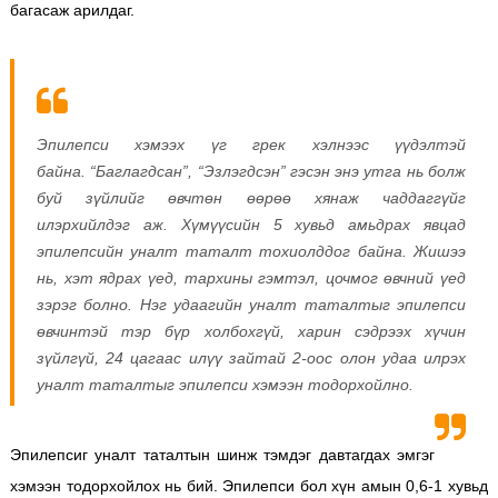
багасаж арилдаг.
Эпилепси хэмээх үг грек хэлнээс үүдэлтэй
байна. “Баглагдсан”, “Эзлэгдсэн” гэсэн энэ утга нь болж
буй зүйлийг өвчтөн өөрөө хянаж чаддаггүйг
илэрхийлдэг аж. Хүмүүсийн 5 хувьд амьдрах явцад
эпилепсийн уналт таталт тохиолддог байна. Жишээ
нь, хэт ядрах үед, тархины гэмтэл, цочмог өвчний үед
зэрэг болно. Нэг удаагийн уналт таталтыг эпилепси
өвчинтэй тэр бүр холбохгүй, харин сэдрээх хүчин
зүйлгүй, 24 цагаас илүү зайтай 2-оос олон удаа илрэх
уналт таталтыг эпилепси хэмээн тодорхойлно.
Эпилепсиг уналт таталтын шинж тэмдэг давтагдах эмгэг
хэмээн тодорхойлох нь бий. Эпилепси бол хүн амын 0,6-1 хувьд