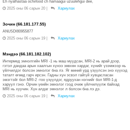
Eh nyalhastaa ochirlood ch hamaagui uzuulehgui dee,
2025 оны 06 сарын 20
|
Хариулах
Зочин (66.181.177.55)
ANUSDI80955877
2025 оны 06 сарын 19
|
Хариулах
Мэндээ (66.181.182.102)
Интермед эмнэлгийн MRI -1 нь маш муудсан, MRI-2 нь арай дээр,
гэтэл дандаа арын хаалгын хүнээ зөвхөн хардаг, хүнийг үзэмжээр нь
үйлчилдэг болсон эмнэлэг бна лэ. Яг миний урд үзүүлсэн энэ хүүхэд
таталт өгөөд гарч ирсэн. Гадны хүн эсвэл гайгүй хувцасласан
эмэгтэйг бол MRI-2 -тоо үзүүлдэг, ядруухан нэгнийг бол MRI-1-д
харуул гэнэ. Орчин үеийн эмнэлэг гээд очиж үйлчилүүлж байхад
MRI нь хуучин. Хүн алдаг эмнэлэг л болсон бна лэ дэ.
2025 оны 06 сарын 19
|
Хариулах