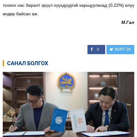
тохиох нас баралт эрүүл хүүхдүүдтэй харьцуулахад (0,22%) илүү
өндөр байсан аж.
М.Гал
0
ЖИРГЭХ
САНАЛ БОЛГОХ