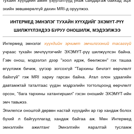
тухайн хүүхдийн амин үзүүлэлтүүд унаж сандаргаж байхад эцэг
эхийн зөвшөөрөлгүй дахин MRI-д оруулжээ.
ИНТЕРМЕД ЭМНЭЛЭГ ТУХАЙН ХҮҮХДИЙГ
ЭХЭМҮТ-РҮҮ
ШИЛЖҮҮЛЭХДЭЭ БУРУУ ОНОШИЛЖ, МЭДЭЭЛЖЭЭ
Интермед эмнэлэг
хүүхдийн эрчимт эмчилгээний тасаггүй
учраас тухайн эмчлүүлэгчийг ЭХЭМҮТ-рүү шилжүүлсэн байна.
Гэвч онош, мэдээлэл дээр "хоол идэж, бөөлжсөн" гэх ташаа
өгүүлэмж бичиж, үүгээр зогсохгүй "Тархины бичлэгт өөрчлөлт
байхгүй" гэж MRI хариу гарсан байна. Атал олон удаагийн
давтамжтай таталтаас үүдэн мэдрэлийн тогтолцоонд өөрчлөлт
орсон, "бага тархины хатангиршил" гэсэн оношийг ЭХЭМҮТ-ийн
эмч тавьжээ.
Эпилепси оноштой дөрвөн настай хүүхдийн ар гэр хандаж болох
бүхий л байгууллагад хандаж байгаа аж. Мөн Интермед
эмнэлгийн ажилтанг Эмнэлгийн яаралтай тусламж