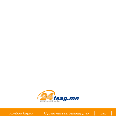
Холбоо барих
Сурталчилгаа байршуулах
Зар