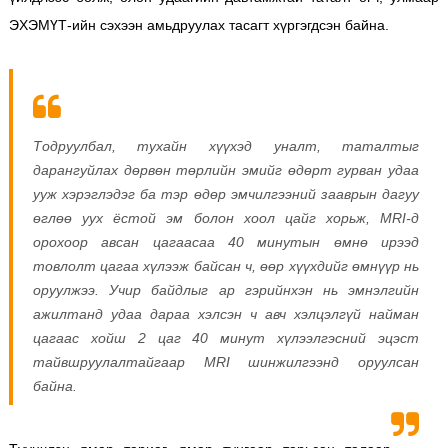
ЭХЭМҮТ-ийн сэхээн амьдруулах тасагт хүргэгдсэн байна.
Тодруулбал, тухайн хүүхэд уналт, таталтыг
дарангуйлах дөрвөн төрлийн эмийг өдөрт гурван удаа
ууж хэрэглэдэг ба тэр өдөр эмчилгээний зааврын дагуу
өглөө уух ёстой эм болон хоол цайг хорьж, MRI-д
орохоор авсан цагаасаа 40 минутын өмнө ирээд
товлолт цагаа хүлээж байсан ч, өөр хүүхдийг өмнүүр нь
оруулжээ. Учир байдлыг ар гэрийнхэн нь эмнэлгийн
ажилтанд удаа дараа хэлсэн ч авч хэлцэлгүй найман
цагаас хойш 2 цаг 40 минут хүлээлгэсний эцэст
тайвшруулалтайгаар МRI шинжилгээнд оруулсан
байна.