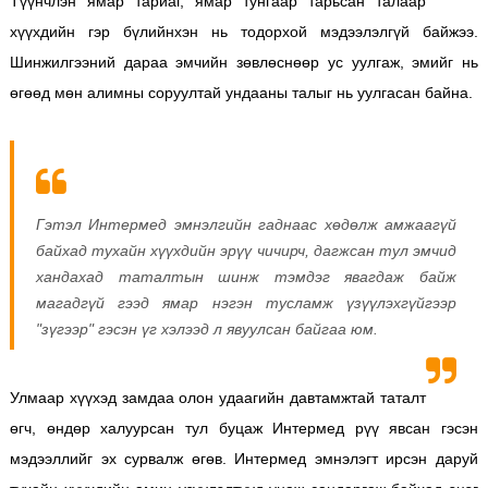
Түүнчлэн ямар тариаг, ямар тунгаар тарьсан талаар
хүүхдийн гэр бүлийнхэн нь тодорхой мэдээлэлгүй байжээ.
Шинжилгээний дараа эмчийн зөвлөснөөр ус уулгаж, эмийг нь
өгөөд мөн алимны соруултай ундааны талыг нь уулгасан байна.
Гэтэл Интермед эмнэлгийн гаднаас хөдөлж амжаагүй
байхад тухайн хүүхдийн эрүү чичирч, дагжсан тул эмчид
хандахад таталтын шинж тэмдэг явагдаж байж
магадгүй гээд ямар нэгэн тусламж үзүүлэхгүйгээр
"зүгээр" гэсэн үг хэлээд л явуулсан байгаа юм.
Улмаар хүүхэд замдаа олон удаагийн давтамжтай таталт
өгч, өндөр халуурсан тул буцаж Интермед рүү явсан гэсэн
мэдээллийг эх сурвалж өгөв. Интермед эмнэлэгт ирсэн даруй