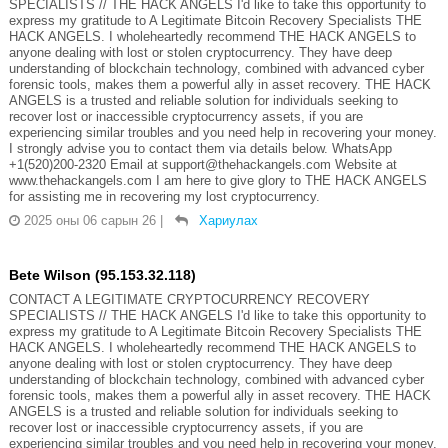
SPECIALISTS // THE HACK ANGELS I'd like to take this opportunity to
express my gratitude to A Legitimate Bitcoin Recovery Specialists THE
HACK ANGELS. I wholeheartedly recommend THE HACK ANGELS to
anyone dealing with lost or stolen cryptocurrency. They have deep
understanding of blockchain technology, combined with advanced cyber
forensic tools, makes them a powerful ally in asset recovery. THE HACK
ANGELS is a trusted and reliable solution for individuals seeking to
recover lost or inaccessible cryptocurrency assets, if you are
experiencing similar troubles and you need help in recovering your money.
I strongly advise you to contact them via details below. WhatsApp
+1(520)200-2320 Email at support@thehackangels.com Website at
www.thehackangels.com I am here to give glory to THE HACK ANGELS
for assisting me in recovering my lost cryptocurrency.
2025 оны 06 сарын 26
|
Хариулах
Bete Wilson (95.153.32.118)
CONTACT A LEGITIMATE CRYPTOCURRENCY RECOVERY
SPECIALISTS // THE HACK ANGELS I'd like to take this opportunity to
express my gratitude to A Legitimate Bitcoin Recovery Specialists THE
HACK ANGELS. I wholeheartedly recommend THE HACK ANGELS to
anyone dealing with lost or stolen cryptocurrency. They have deep
understanding of blockchain technology, combined with advanced cyber
forensic tools, makes them a powerful ally in asset recovery. THE HACK
ANGELS is a trusted and reliable solution for individuals seeking to
recover lost or inaccessible cryptocurrency assets, if you are
experiencing similar troubles and you need help in recovering your money.