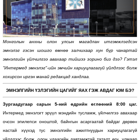
Монголын анхны олон улсын магадлан итгэмжлэгдсэн
эмнэлэг гэсэн шошго өмнөө залчихаар хүн бүр чанартай
эмнэлгийн үйлчилгээ авахаар тийшээ зорино биз дээ? Гэтэл
"Интермед эмнэлэг"-ийн эмчийн хариуцлагагүй үйлдлээс болж
хохирсон иргэн манай редакцад хандлаа.
ЭМНЭЛГИЙН ҮЗЛЭГИЙН ЦАГИЙГ ЯАХ ГЭЖ АВДАГ ЮМ БЭ?
Зургаадугаар сарын 5-ний өдрийн өглөөний 8:00 цаг.
Интермед эмнэлэгт эрүүл мэндийн тусламж, үйлчилгээ авахаар
очсон эпилепси оноштой, байнгын асаргаатай байдаг дөрвөн
настай хүүхэд тус эмнэлгийн ажилтнуудын хариуцлагагүй
үйлдлээс болж, олон удаагийн давтамжтай таталт өгч, улмаар