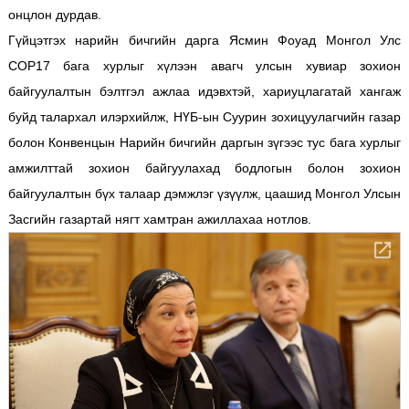
онцлон дурдав.
Гүйцэтгэх нарийн бичгийн дарга Ясмин Фоуад Монгол Улс
COP17 бага хурлыг хүлээн авагч улсын хувиар зохион
байгуулалтын бэлтгэл ажлаа идэвхтэй, хариуцлагатай хангаж
буйд талархал илэрхийлж, НҮБ-ын Суурин зохицуулагчийн газар
болон Конвенцын Нарийн бичгийн даргын зүгээс тус бага хурлыг
амжилттай зохион байгуулахад бодлогын болон зохион
байгуулалтын бүх талаар дэмжлэг үзүүлж, цаашид Монгол Улсын
Засгийн газартай нягт хамтран ажиллахаа нотлов.