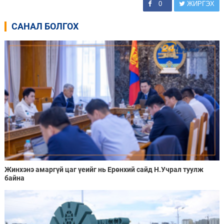
0
ЖИРГЭХ
САНАЛ БОЛГОХ
Жинхэнэ амаргүй цаг үеийг нь Ерөнхий сайд Н.Учрал туулж
байна