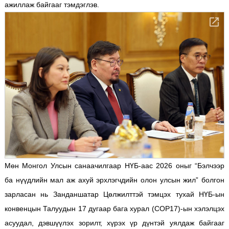
ажиллаж байгааг тэмдэглэв.
Мөн Монгол Улсын санаачилгаар НҮБ-аас 2026 оныг “Бэлчээр
ба нүүдлийн мал аж ахуй эрхлэгчдийн олон улсын жил” болгон
зарласан нь Занданшатар Цөлжилттэй тэмцэх тухай НҮБ-ын
конвенцын Талуудын 17 дугаар бага хурал (COP17)-ын хэлэлцэх
асуудал, дэвшүүлэх зорилт, хүрэх үр дүнтэй уялдаж байгааг