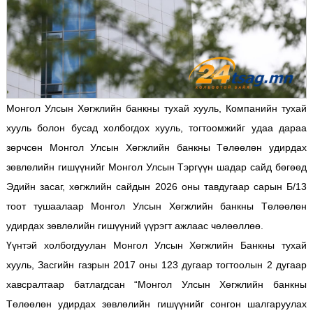
Монгол Улсын Хөгжлийн банкны тухай хууль, Компанийн тухай
хууль болон бусад холбогдох хууль, тогтоомжийг удаа дараа
зөрчсөн Монгол Улсын Хөгжлийн банкны Төлөөлөн удирдах
зөвлөлийн гишүүнийг Монгол Улсын Тэргүүн шадар сайд бөгөөд
Эдийн засаг, хөгжлийн сайдын 2026 оны тавдугаар сарын Б/13
тоот тушаалаар Монгол Улсын Хөгжлийн банкны Төлөөлөн
удирдах зөвлөлийн гишүүний үүрэгт ажлаас чөлөөллөө.
Үүнтэй холбогдуулан Монгол Улсын Хөгжлийн Банкны тухай
хууль, Засгийн газрын 2017 оны 123 дугаар тогтоолын 2 дугаар
хавсралтаар батлагдсан “Монгол Улсын Хөгжлийн банкны
Төлөөлөн удирдах зөвлөлийн гишүүнийг сонгон шалгаруулах