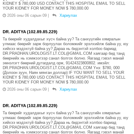
KIDNEY $ 780,000 USD CONTACT THIS HOSPITAL EMAIL TO SELL
YOUR KIDNEY FOR MONEY NOW $ 780,000.00
2026 оны 06 сарын 09
|
Хариулах
DR. ADITYA (102.89.85.229)
Та бөөрийг худалдахыг хүсч байна уу? Та санхүүгийн хямралын
улмаас бөөрийг зарж борлуулах боломжийг эрэлхийлж байна уу, юу
хийхээ мэдэхгүй байна уу? Дараа нь бидэнтэй холбоо бариад
DR.PRADHAN.UROLOGIST.LT.COL@GMAIL.COM хаягаар бид танд
бөөрнийх нь хэмжээгээр санал болгох болно. Яагаад гэвэл манай
эмнэлэгт бөөрний дутагдалд орж, 91424323800802. имэйл:
DR.PRADHAN.UROLOGIST.LT.COL@GMAIL.COM Yнэ: $780, 000
(Долоон зуун, Наян мянган доллар) IF YOU WANT TO SELL YOUR
KIDNEY $ 780,000 USD CONTACT THIS HOSPITAL EMAIL TO SELL
YOUR KIDNEY FOR MONEY NOW $ 780,000.00
2026 оны 06 сарын 09
|
Хариулах
DR. ADITYA (102.89.85.229)
Та бөөрийг худалдахыг хүсч байна уу? Та санхүүгийн хямралын
улмаас бөөрийг зарж борлуулах боломжийг эрэлхийлж байна уу, юу
хийхээ мэдэхгүй байна уу? Дараа нь бидэнтэй холбоо бариад
DR.PRADHAN.UROLOGIST.LT.COL@GMAIL.COM хаягаар бид танд
бөөрнийх нь хэмжээгээр санал болгох болно. Яагаад гэвэл манай