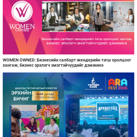
WOMEN OWNED: Бизнесийн салбарт жендерийн тэгш оролцоог
хангаж, бизнес эрхлэгч эмэгтэйчүүдийг дэмжинэ