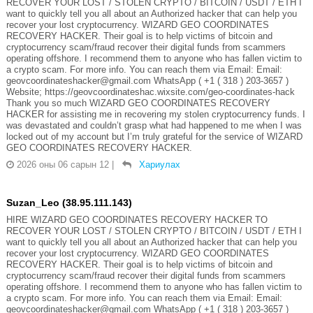
RECOVER YOUR LOST / STOLEN CRYPTO / BITCOIN / USDT / ETH I
want to quickly tell you all about an Authorized hacker that can help you
recover your lost cryptocurrency. WIZARD GEO COORDINATES
RECOVERY HACKER. Their goal is to help victims of bitcoin and
cryptocurrency scam/fraud recover their digital funds from scammers
operating offshore. I recommend them to anyone who has fallen victim to
a crypto scam. For more info. You can reach them via Email: Email:
geovcoordinateshacker@gmail.com WhatsApp ( +1 ( 318 ) 203-3657 )
Website; https://geovcoordinateshac.wixsite.com/geo-coordinates-hack
Thank you so much WIZARD GEO COORDINATES RECOVERY
HACKER for assisting me in recovering my stolen cryptocurrency funds. I
was devastated and couldn’t grasp what had happened to me when I was
locked out of my account but I’m truly grateful for the service of WIZARD
GEO COORDINATES RECOVERY HACKER.
2026 оны 06 сарын 12
|
Хариулах
Suzan_Leo (38.95.111.143)
HIRE WIZARD GEO COORDINATES RECOVERY HACKER TO
RECOVER YOUR LOST / STOLEN CRYPTO / BITCOIN / USDT / ETH I
want to quickly tell you all about an Authorized hacker that can help you
recover your lost cryptocurrency. WIZARD GEO COORDINATES
RECOVERY HACKER. Their goal is to help victims of bitcoin and
cryptocurrency scam/fraud recover their digital funds from scammers
operating offshore. I recommend them to anyone who has fallen victim to
a crypto scam. For more info. You can reach them via Email: Email:
geovcoordinateshacker@gmail.com WhatsApp ( +1 ( 318 ) 203-3657 )