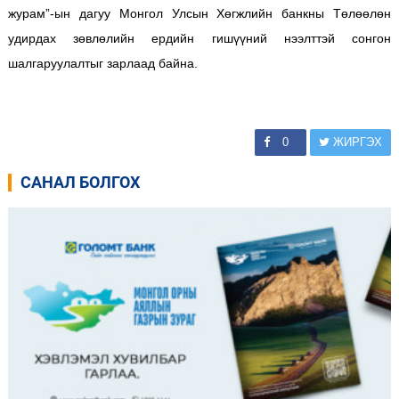
журам”-ын дагуу Монгол Улсын Хөгжлийн банкны Төлөөлөн
удирдах зөвлөлийн ердийн гишүүний нээлттэй сонгон
шалгаруулалтыг зарлаад байна.
0
ЖИРГЭХ
САНАЛ БОЛГОХ