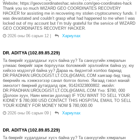
Website; https://geovcoordinateshac.wixsite.com/geo-coordinates-hack
Thank you so much WIZARD GEO COORDINATES RECOVERY
HACKER for assisting me in recovering my stolen cryptocurrency funds. I
was devastated and couldn’t grasp what had happened to me when I was
locked out of my account but I’m truly grateful for the service of WIZARD
GEO COORDINATES RECOVERY HACKER.
2026 оны 06 сарын 12
|
Хариулах
DR. ADITYA (102.89.85.229)
Та бөөрийг худалдахыг хүсч байна уу? Та санхүүгийн хямралын
улмаас бөөрийг зарж борлуулах боломжийг эрэлхийлж байна уу, юу
хийхээ мэдэхгүй байна уу? Дараа нь бидэнтэй холбоо бариад
DR.PRADHAN.UROLOGIST.LT.COL@GMAIL.COM хаягаар бид танд
бөөрнийх нь хэмжээгээр санал болгох болно. Яагаад гэвэл манай
эмнэлэгт бөөрний дутагдалд орж, 91424323800802. имэйл:
DR.PRADHAN.UROLOGIST.LT.COL@GMAIL.COM Yнэ: $780, 000
(Долоон зуун, Наян мянган доллар) IF YOU WANT TO SELL YOUR
KIDNEY $ 780,000 USD CONTACT THIS HOSPITAL EMAIL TO SELL
YOUR KIDNEY FOR MONEY NOW $ 780,000.00
2026 оны 06 сарын 09
|
Хариулах
DR. ADITYA (102.89.85.229)
Та бөөрийг худалдахыг хүсч байна уу? Та санхүүгийн хямралын