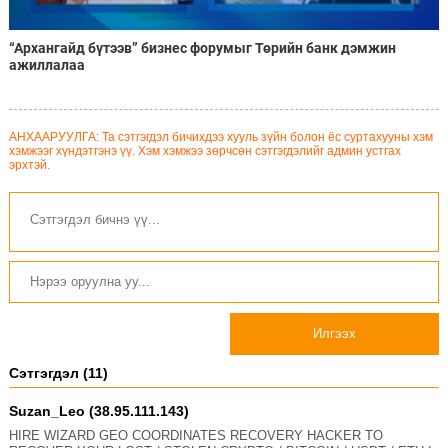
“Архангайд бүтээв” бизнес форумыг Төрийн банк дэмжин
ажиллалаа
АНХААРУУЛГА: Та сэтгэгдэл бичихдээ хууль зүйн болон ёс суртахууны хэм
хэмжээг хүндэтгэнэ үү. Хэм хэмжээ зөрчсөн сэтгэгдэлийг админ устгах
эрхтэй.
Илгээх
Сэтгэгдэл (11)
Suzan_Leo (38.95.111.143)
HIRE WIZARD GEO COORDINATES RECOVERY HACKER TO