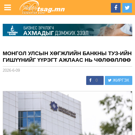
МОНГОЛ УЛСЫН ХӨГЖЛИЙН БАНКНЫ ТУЗ-ИЙН
ГИШҮҮНИЙГ ҮҮРЭГТ АЖЛААС НЬ ЧӨЛӨӨЛЛӨӨ
2026-6-09
0
ЖИРГЭХ