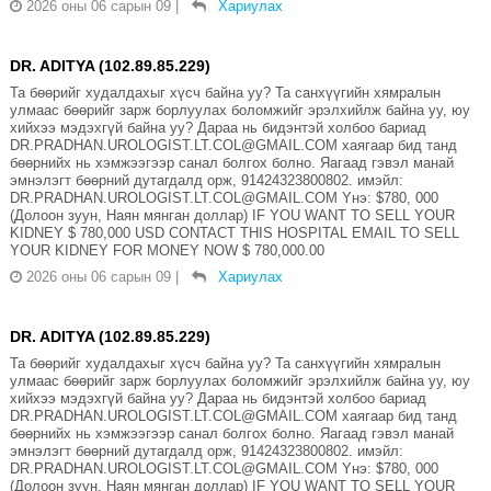
2026 оны 06 сарын 09
|
Хариулах
DR. ADITYA (102.89.85.229)
Та бөөрийг худалдахыг хүсч байна уу? Та санхүүгийн хямралын
улмаас бөөрийг зарж борлуулах боломжийг эрэлхийлж байна уу, юу
хийхээ мэдэхгүй байна уу? Дараа нь бидэнтэй холбоо бариад
DR.PRADHAN.UROLOGIST.LT.COL@GMAIL.COM хаягаар бид танд
бөөрнийх нь хэмжээгээр санал болгох болно. Яагаад гэвэл манай
эмнэлэгт бөөрний дутагдалд орж, 91424323800802. имэйл:
DR.PRADHAN.UROLOGIST.LT.COL@GMAIL.COM Yнэ: $780, 000
(Долоон зуун, Наян мянган доллар) IF YOU WANT TO SELL YOUR
KIDNEY $ 780,000 USD CONTACT THIS HOSPITAL EMAIL TO SELL
YOUR KIDNEY FOR MONEY NOW $ 780,000.00
2026 оны 06 сарын 09
|
Хариулах
DR. ADITYA (102.89.85.229)
Та бөөрийг худалдахыг хүсч байна уу? Та санхүүгийн хямралын
улмаас бөөрийг зарж борлуулах боломжийг эрэлхийлж байна уу, юу
хийхээ мэдэхгүй байна уу? Дараа нь бидэнтэй холбоо бариад
DR.PRADHAN.UROLOGIST.LT.COL@GMAIL.COM хаягаар бид танд
бөөрнийх нь хэмжээгээр санал болгох болно. Яагаад гэвэл манай
эмнэлэгт бөөрний дутагдалд орж, 91424323800802. имэйл:
DR.PRADHAN.UROLOGIST.LT.COL@GMAIL.COM Yнэ: $780, 000
(Долоон зуун, Наян мянган доллар) IF YOU WANT TO SELL YOUR