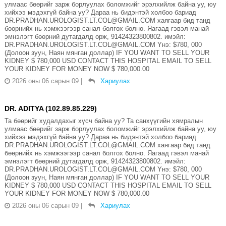
улмаас бөөрийг зарж борлуулах боломжийг эрэлхийлж байна уу, юу
хийхээ мэдэхгүй байна уу? Дараа нь бидэнтэй холбоо бариад
DR.PRADHAN.UROLOGIST.LT.COL@GMAIL.COM хаягаар бид танд
бөөрнийх нь хэмжээгээр санал болгох болно. Яагаад гэвэл манай
эмнэлэгт бөөрний дутагдалд орж, 91424323800802. имэйл:
DR.PRADHAN.UROLOGIST.LT.COL@GMAIL.COM Yнэ: $780, 000
(Долоон зуун, Наян мянган доллар) IF YOU WANT TO SELL YOUR
KIDNEY $ 780,000 USD CONTACT THIS HOSPITAL EMAIL TO SELL
YOUR KIDNEY FOR MONEY NOW $ 780,000.00
2026 оны 06 сарын 09
|
Хариулах
DR. ADITYA (102.89.85.229)
Та бөөрийг худалдахыг хүсч байна уу? Та санхүүгийн хямралын
улмаас бөөрийг зарж борлуулах боломжийг эрэлхийлж байна уу, юу
хийхээ мэдэхгүй байна уу? Дараа нь бидэнтэй холбоо бариад
DR.PRADHAN.UROLOGIST.LT.COL@GMAIL.COM хаягаар бид танд
бөөрнийх нь хэмжээгээр санал болгох болно. Яагаад гэвэл манай
эмнэлэгт бөөрний дутагдалд орж, 91424323800802. имэйл:
DR.PRADHAN.UROLOGIST.LT.COL@GMAIL.COM Yнэ: $780, 000
(Долоон зуун, Наян мянган доллар) IF YOU WANT TO SELL YOUR
KIDNEY $ 780,000 USD CONTACT THIS HOSPITAL EMAIL TO SELL
YOUR KIDNEY FOR MONEY NOW $ 780,000.00
2026 оны 06 сарын 09
|
Хариулах