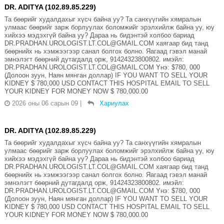
DR. ADITYA (102.89.85.229)
Та бөөрийг худалдахыг хүсч байна уу? Та санхүүгийн хямралын
улмаас бөөрийг зарж борлуулах боломжийг эрэлхийлж байна уу, юу
хийхээ мэдэхгүй байна уу? Дараа нь бидэнтэй холбоо бариад
DR.PRADHAN.UROLOGIST.LT.COL@GMAIL.COM хаягаар бид танд
бөөрнийх нь хэмжээгээр санал болгох болно. Яагаад гэвэл манай
эмнэлэгт бөөрний дутагдалд орж, 91424323800802. имэйл:
DR.PRADHAN.UROLOGIST.LT.COL@GMAIL.COM Yнэ: $780, 000
(Долоон зуун, Наян мянган доллар) IF YOU WANT TO SELL YOUR
KIDNEY $ 780,000 USD CONTACT THIS HOSPITAL EMAIL TO SELL
YOUR KIDNEY FOR MONEY NOW $ 780,000.00
2026 оны 06 сарын 09
|
Хариулах
DR. ADITYA (102.89.85.229)
Та бөөрийг худалдахыг хүсч байна уу? Та санхүүгийн хямралын
улмаас бөөрийг зарж борлуулах боломжийг эрэлхийлж байна уу, юу
хийхээ мэдэхгүй байна уу? Дараа нь бидэнтэй холбоо бариад
DR.PRADHAN.UROLOGIST.LT.COL@GMAIL.COM хаягаар бид танд
бөөрнийх нь хэмжээгээр санал болгох болно. Яагаад гэвэл манай
эмнэлэгт бөөрний дутагдалд орж, 91424323800802. имэйл:
DR.PRADHAN.UROLOGIST.LT.COL@GMAIL.COM Yнэ: $780, 000
(Долоон зуун, Наян мянган доллар) IF YOU WANT TO SELL YOUR
KIDNEY $ 780,000 USD CONTACT THIS HOSPITAL EMAIL TO SELL
YOUR KIDNEY FOR MONEY NOW $ 780,000.00