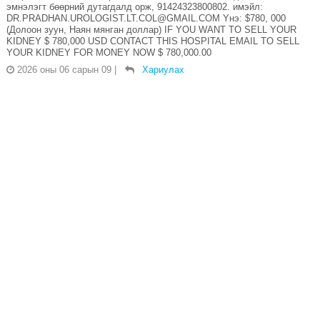
эмнэлэгт бөөрний дутагдалд орж, 91424323800802. имэйл:
DR.PRADHAN.UROLOGIST.LT.COL@GMAIL.COM Yнэ: $780, 000
(Долоон зуун, Наян мянган доллар) IF YOU WANT TO SELL YOUR
KIDNEY $ 780,000 USD CONTACT THIS HOSPITAL EMAIL TO SELL
YOUR KIDNEY FOR MONEY NOW $ 780,000.00
2026 оны 06 сарын 09
|
Хариулах