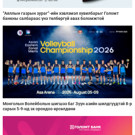
“Аяллын газрын зураг”-ийн хэвлэмэл хувилбарыг Голомт
банкны салбараас үнэ төлбөргүй авах боломжтой
Монголын Волейболын шигшээ баг Зүүн азийн шилдгүүдтэй 8-р
сарын 5-9-нд эх орондоо өрсөлдөнө