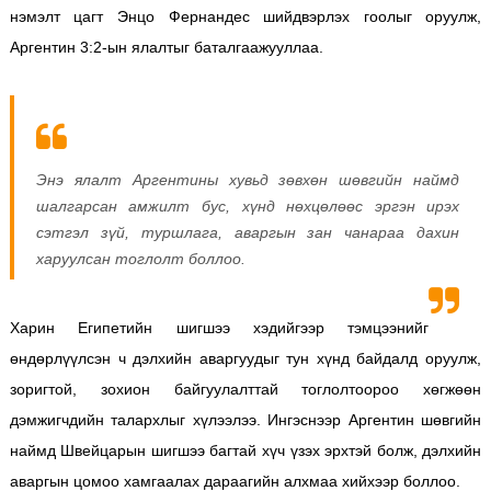
нэмэлт цагт Энцо Фернандес шийдвэрлэх гоолыг оруулж,
Аргентин 3:2-ын ялалтыг баталгаажууллаа.
Энэ ялалт Аргентины хувьд зөвхөн шөвгийн наймд
шалгарсан амжилт бус, хүнд нөхцөлөөс эргэн ирэх
сэтгэл зүй, туршлага, аваргын зан чанараа дахин
харуулсан тоглолт боллоо.
Харин Египетийн шигшээ хэдийгээр тэмцээнийг
өндөрлүүлсэн ч дэлхийн аваргуудыг тун хүнд байдалд оруулж,
зоригтой, зохион байгуулалттай тоглолтоороо хөгжөөн
дэмжигчдийн талархлыг хүлээлээ. Ингэснээр Аргентин шөвгийн
наймд Швейцарын шигшээ багтай хүч үзэх эрхтэй болж, дэлхийн
аваргын цомоо хамгаалах дараагийн алхмаа хийхээр боллоо.