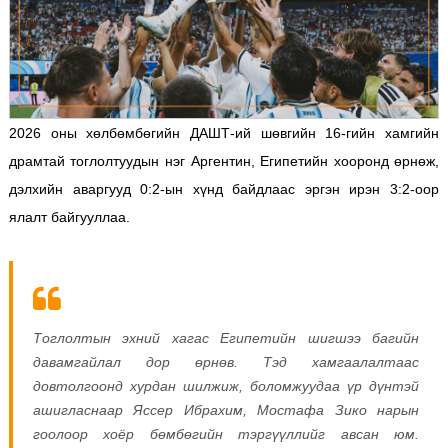
2026 оны хөлбөмбөгийн ДАШТ-ий шөвгийн 16-гийн хамгийн
драмтай тоглолтуудын нэг Аргентин, Египетийн хооронд өрнөж,
дэлхийн аваргууд 0:2-ын хүнд байдлаас эргэн ирэн 3:2-оор
ялалт байгууллаа.
Тоглолтын эхний хагас Египетийн шигшээ багийн
давамгайлал дор өрнөв. Тэд хамгаалалтаас
довтолгоонд хурдан шилжиж, боломжуудаа үр дүнтэй
ашигласнаар Яссер Ибрахим, Мостафа Зико нарын
гоолоор хоёр бөмбөгийн тэргүүллийг авсан юм.