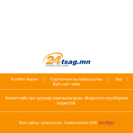
Холбоо барих
Сурталчилгаа байршуулах
Зар
Вэб сайт
хийх
Зохиогчийн эрх хуулиар хамгаалагдсан. Мэдээлэл хуулбарлах
хориотой.
Вэб сайтыг хөгжүүлсэн: Sodonsolution ХХК