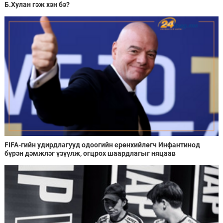
Б.Хулан гэж хэн бэ?
FIFA-гийн удирдлагууд одоогийн ерөнхийлөгч Инфантинод
бүрэн дэмжлэг үзүүлж, огцрох шаардлагыг няцаав