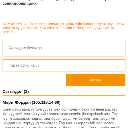
солилцооны цонх
АНХААРУУЛГА: Та сэтгэгдэл бичихдээ хууль зүйн болон ёс суртахууны хэм
хэмжээг хүндэтгэнэ үү. Хэм хэмжээ зөрчсөн сэтгэгдэлийг админ устгах
эрхтэй.
Илгээх
Сэтгэгдэл (2)
Мэри Жордан (105.116.14.60)
Сайн байцгаана уу хүмүүсээ Бен бол хэнд ч байхгүй нөөц мастер
түлхүүртэй тусгай хувийн болон мэргэжлийн jbeespyhack юм. Тэр
юуг ч хакердаж чадна. Бид бүрэн аюулгүй бөгөөд таны аюулгүй
байдал нэн тэргүүнд тавигддаг. Тэр бол хакердахтай холбоотой
аливаа ажлын хамгийн шилдэг нь бөгөөд үүнд: . Сургуулийн ангийг