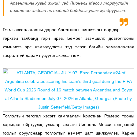
Аргентины хувьд эхний үед Лионель Месси торгуулийн
цохилтоо алдсан нь тэдний байдлыг улам хүндрүүлсэн.
Гэвч завсарлагааны дараа Аргентины шигшээ огт өөр дүр
төрхтэй талбайд гарч ирэв. Бөмбөг эзэмшилт, довтолгооны
хэмнэлээ эрс нэмэгдүүлсэн тэд эсрэг багийн хамгаалалтад
тасралтгүй дарамт үзүүлж эхэлсэн юм.
Тоглолтын төгсгөл хэсэгт хамгаалагч Кристиан Ромеро тооны
харьцааг ойртуулж, улмаар ахлагч Лионель Месси тэнцээний
гоолыг оруулснаар тоглолтыг нэмэлт цагт шилжүүлэв. Харин