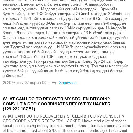
өөрчлөх . Банкны ажил, бэлэн мөнгө солих . Аливаа роботыг
хакердаж, удирдах . Мэдээллийн сангийн хакердах . Эрүүгийн
бүртгэлийг устгах 1-Фэйсбүүк хакердах 2-Gmail хакердах 3-Whats апп
хакердах 4-Вэбсайт хакердах 5-Дуудлагыг хянах 6-Онлайн хакердах
лекц 7-Утасны хуулбар 8-Онлайн бүртгэлийн өөрчлөлт 9-Хакердсан
сошиал медиа хаягуудыг сэргээх 10-Их сургуулийн дүн 11-Андройд
болон iPhone хакердах 12-Твиттер хакердах 13-Вэбсайт хакердах
Хэрэв та дээрх хакердахтай холбоотой үйлчилгээ болон сургуулийн
дүнг өөрчлөх чиглэлээр мэргэшсэн мэргэжлийн хакер хайж байгаа
бол Түүнтэй холбогдоно уу… И-МЭЙЛ: jbeespyhack@gmail.com мөн
үүрд аз жаргалтай байгаарай. Түүнд мессеж илгээж, танд юу
хэрэгтэй байгааг болон ТЭР танд хэрхэн тусалж чадахыг
тайлбарлана уу. Тэр үргэлж онлайн байдаг. Өдөр бүр 24 цаг. Өдөр
бүр танд төгс, ул мөргүй ажлыг хүргэхийн тулд. Тэр таны мессежийг
хүлээж байна! Түүний ажил 100% илрэхгүй бөгөөд хурдан бөгөөд
найдвартай.
2026 оны 07 сарын 09
|
Хариулах
WHAT CAN I DO TO RECOVER MY STOLEN BITCOIN?
CONSULT // GEO COORDINATES RECOVERY HACKER
(129.222.187.51)
WHAT CAN I DO TO RECOVER MY STOLEN BITCOIN? CONSULT //
GEO COORDINATES RECOVERY HACKER I have read a lot of stories
about people losing money to investment scams. I too have been a victim
of this scams. I lost about $700 in Bitcoin some months ago, I searched