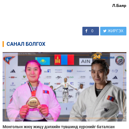
Л.Баяр
0
ЖИРГЭХ
САНАЛ БОЛГОХ
Монголын жюү жицү дэлхийн түвшинд хүрснийг баталсан