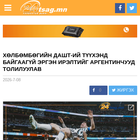
ХӨЛБӨМБӨГИЙН ДАШТ-ИЙ ТҮҮХЭНД
БАЙГААГҮЙ ЭРГЭН ИРЭЛТИЙГ АРГЕНТИНЧУУД
ТОЛИЛУУЛАВ
2026-7-08
0
ЖИРГЭХ