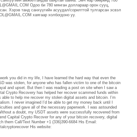
 санхүүгийн амжилтандаа баяртай байна. Эмч нар бөөрөнд 780
L@GMAIL.COM Одоо би 780 мянган доллараар орон сууц,
ан. Хэрэв танд санхүүгийн асуудал/сорилттой тулгарсан эсвэл
OL@GMAIL.COM хаягаар холбогдоно уу.
ork you did in my life, I have learned the hard way that even the
 was stolen, for anyone who has fallen victim to one of the bitcoin
rayal and upset. But then I was reading a post on site when I saw a
tal Crypto Recovery has helped her recover scammed funds within
as able to help me recover my stolen digital assets and bitcoin. I’m
lism. I never imagined I’d be able to get my money back until I
iculties and gave all of the necessary paperwork. I was astounded
 Without a doubt, my USDT assets were successfully recovered from
d Capital Crypto Recover for any of your bitcoin recovery, digital
ach them Call/Text Number +1 (336)390-6684 His Email:
alcryptorecover His website: