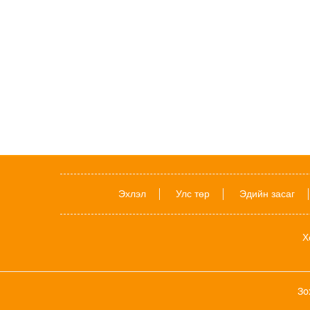
Эхлэл
Улс төр
Эдийн засаг
Х
Зо