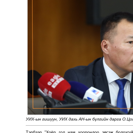
УИХ-ын гишүүн, УИХ дахь АН-ын бүлгийн дарга О.Цо
Тэрбээр "Хоёр гол нам хоорондоо эвсэж болохгүй