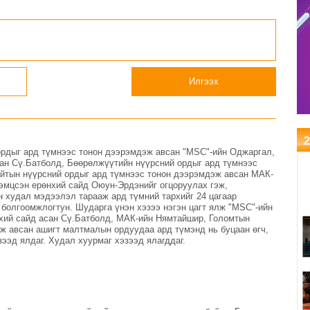
татварын тайлангаа
ажиллав
залруулах хугацааг хоёр
жил болгон сунгажээ
Илгээх
2
ордыг ард түмнээс тонон дээрэмдэж авсан "MSC"-ийн Оджаргал,
ан Сү.Батболд, Бөөрөлжүүтийн нүүрсний ордыг ард түмнээс
йтын нүүрсний ордыг ард түмнээс тонон дээрэмдэж авсан МАК-
эмцсэн ерөнхий сайд Оюун-Эрдэнийг огцоруулах гэж,
н худал мэдээлэл тарааж ард түмний тархийг 24 цагаар
 болгоомжлогтун. Шударга үнэн хэзээ нэгэн цагт ялж "MSC"-ийн
хий сайд асан Сү.Батболд, МАК-ийн Нямтайшир, Голомтын
ж авсан ашигт малтмалын ордуудаа ард түмэнд нь буцаан өгч,
ээд ялдаг. Худал хуурмаг хэзээд ялагддаг.