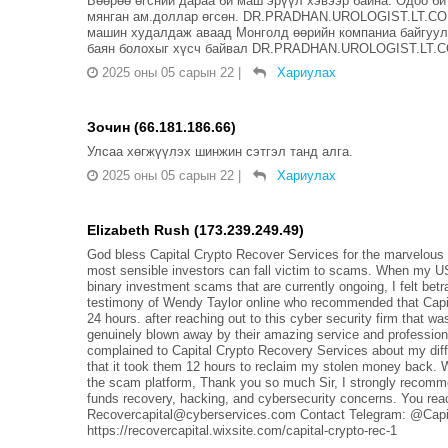
Бөөрөө өгсний дараа би маш эрүүл хэвээр байна. Одоо би
мянган ам.доллар өгсөн. DR.PRADHAN.UROLOGIST.LT.CO
машин худалдаж аваад Монголд өөрийн компаниа байгуулс
баян болохыг хүсч байвал DR.PRADHAN.UROLOGIST.LT.C
2025 оны 05 сарын 22
|
Хариулах
Зочин (66.181.186.66)
Улсаа хөгжүүлэх шинжин сэтгэл танд алга.
2025 оны 05 сарын 22
|
Хариулах
Elizabeth Rush (173.239.249.49)
God bless Capital Crypto Recover Services for the marvelous w
most sensible investors can fall victim to scams. When my USD
binary investment scams that are currently ongoing, I felt bet
testimony of Wendy Taylor online who recommended that Capi
24 hours. after reaching out to this cyber security firm that w
genuinely blown away by their amazing service and professiona
complained to Capital Crypto Recovery Services about my diff
that it took them 12 hours to reclaim my stolen money back.
the scam platform, Thank you so much Sir, I strongly recommen
funds recovery, hacking, and cybersecurity concerns. You re
Recovercapital@cyberservices.com Contact Telegram: @Capit
https://recovercapital.wixsite.com/capital-crypto-rec-1