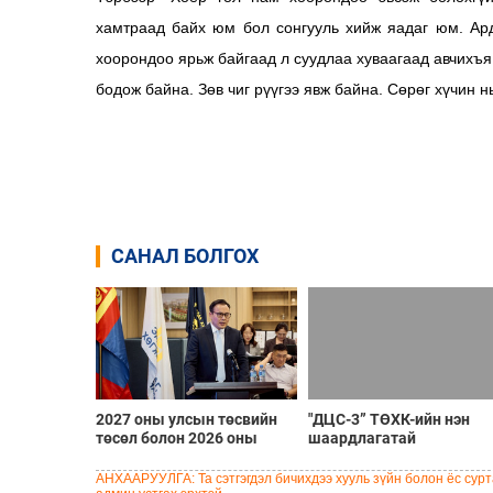
хамтраад байх юм бол сонгууль хийж яадаг юм. Ард
хоорондоо ярьж байгаад л суудлаа хуваагаад авчихъя
бодож байна. Зөв чиг рүүгээ явж байна. Сөрөг хүчин 
САНАЛ БОЛГОХ
2027 оны улсын төсвийн
"ДЦС-3” ТӨХК-ийн нэн
төсөл болон 2026 оны
шаардлагатай
төсвийн тодотголын
“Турбингенератор-5”-ын
төслийн олон нийтийн
шинэчлэлийн төсвийг
АНХААРУУЛГА: Та сэтгэгдэл бичихдээ хууль зүйн болон ёс сурта