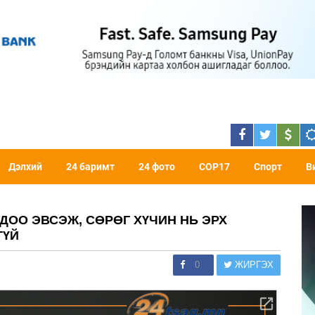
Дэлхий
24 баримт
24 фото
COP17
Спорт
В
ДОО ЭВСЭЖ, СӨРӨГ ХҮЧИН НЬ ЭРХ
ГҮЙ
0
ЖИРГЭХ