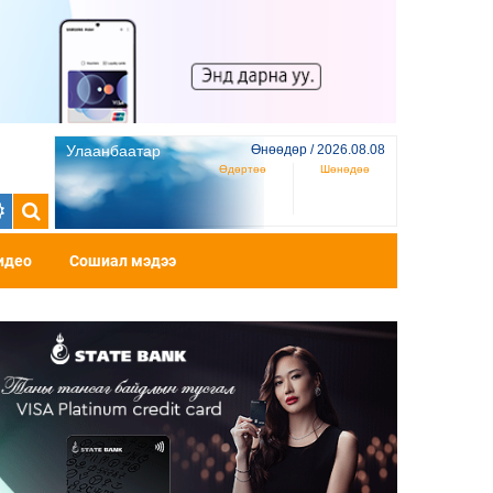
Улаанбаатар
Өнөөдөр / 2026.08.08
Өдөртөө
Шөнөдөө
идео
Сошиал мэдээ