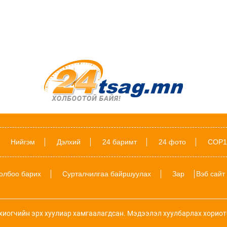
Нийгэм
Дэлхий
24 баримт
24 фото
COP1
олбоо барих
Сурталчилгаа байршуулах
Зар
Вэб сайт
хиогчийн эрх хуулиар хамгаалагдсан. Мэдээлэл хуулбарлах хориот