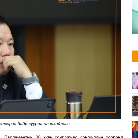
гтгэрэл байр сууриа илэрхийллээ.
. Парламентын 90 хувь сонгуулиас сонгуулийн хооронд