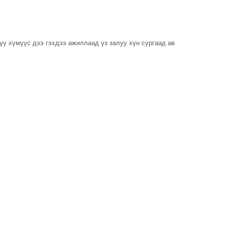
цүү хүмүүс дээ гэхдээ ажиллаад үз залуу хүн сургаад ав