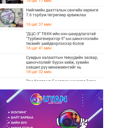
16 цаг 17 мин
Нийгмийн даатгалын сангийн хөрөнгө
7.6 тэрбум төгрөгөөр арвижлаа
16 цаг 37 мин
"ДЦС-3” ТӨХК-ийн нэн шаардлагатай
“Турбингенератор-5”-ын шинэчлэлийн
төсвийг шийдвэрлэхээр болов
16 цаг 41 мин
Сумдын халаалтын төвүүдийн засвар,
шинэчлэлийг бүрэн хийж, хувийн
хэвшил рүү менежментийг нь
18 цаг 32 мин
шилжүүлсэн гэдгийг онцоллоо
Том Холланд: Би зарим киногоо "үзэх
хэрэггүй, энэ үнэхээр сайн кино биш"
гэж хэлмээр санагддаг
18 цаг 39 мин
СҮХБААТАР ДҮҮРЭГТ
ҮЙЛДВЭРЛЭВ-2026" ҮЗЭСГЭЛЭН
ҮРГЭЛЖИЛЖ БАЙНА
20 цаг 36 мин