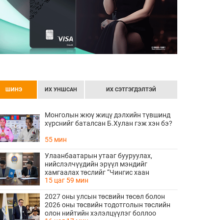
ШИНЭ
ИХ УНШСАН
ИХ СЭТГЭГДЭЛТЭЙ
Монголын жюү жицү дэлхийн түвшинд
хүрснийг баталсан Б.Хулан гэж хэн бэ?
55 мин
Улаанбаатарын утааг бууруулах,
нийслэлчүүдийн эрүүл мэндийг
хамгаалах төслийг “Чингис хаан
15 цаг 59 мин
баялгийн сан нэгдэл” ХХК-тай хамтран
хэрэгжүүлнэ
2027 оны улсын төсвийн төсөл болон
2026 оны төсвийн тодотголын төслийн
олон нийтийн хэлэлцүүлэг боллоо