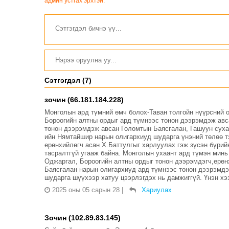
хэлэлцүүлэг боллоо
шийдвэрлэхээр болов
админ устгах эрхтэй.
Сэтгэгдэл (7)
зочин (66.181.184.228)
Монголын ард түмний өмч болох-Таван толгойн нүүрсний 
Бороогийн алтны ордыг ард түмнээс тонон дээрэмдэж авс
тонон дээрэмдэж авсан Голомтын Баясгалан, Гашуун суха
ийн Нямтайшир нарын олигархиуд шударга үнэний төлөө т
ерөнхийлөгч асан Х.Баттулгыг харлуулах гэж зүсэн бүрий
тасралтгүй угааж байна. Монголын ухаант ард түмэн минь
Оджаргал, Бороогийн алтны ордыг тонон дээрэмдэгч,ерөн
Баясгалан нарын олигархиуд ард түмнээс тонон дээрэмдэ
шударга шүүхээр хатуу цээрлэгдэх нь дамжиггүй. Үнэн хэз
2025 оны 05 сарын 28
|
Хариулах
Зочин (102.89.83.145)