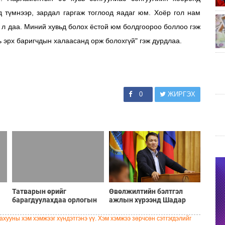
 түмнээр, зардал гаргаж тоглоод яадаг юм. Хоёр гол нам
 л даа. Миний хувьд болох ёстой юм болдгоороо боллоо гэж
нь эрх баригчдын халаасанд орж болохгүй" гэж дурдлаа.
0
ЖИРГЭХ
Татварын өрийг
Өвөлжилтийн бэлтгэл
барагдуулахдаа орлогын
ажлын хүрээнд Шадар
30 хувийг татвар төлөгчид
сайд Н.Номтойбаяр
үлдээхээр хуульчилж,
Дорноговь аймагт
хууны хэм хэмжээг хүндэтгэнэ үү. Хэм хэмжээ зөрчсөн сэтгэгдэлийг