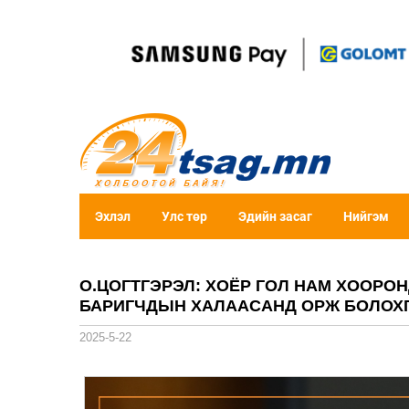
Эхлэл
Улс төр
Эдийн засаг
Нийгэм
О.ЦОГТГЭРЭЛ: ХОЁР ГОЛ НАМ ХООРОН
БАРИГЧДЫН ХАЛААСАНД ОРЖ БОЛОХ
2025-5-22