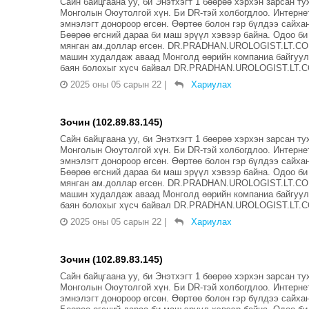
Сайн байцгаана уу, би Энэтхэгт 1 бөөрөө хэрхэн зарсан т
Монголын Оюутолгой хүн. Би DR-тэй холбогдлоо. Интерне
эмнэлэгт донороор өгсөн. Өөртөө болон гэр бүлдээ сайхан
Бөөрөө өгсний дараа би маш эрүүл хэвээр байна. Одоо би
мянган ам.доллар өгсөн. DR.PRADHAN.UROLOGIST.LT.CO
машин худалдаж аваад Монголд өөрийн компаниа байгуулс
баян болохыг хүсч байвал DR.PRADHAN.UROLOGIST.LT.C
2025 оны 05 сарын 22
|
Хариулах
Зочин (102.89.83.145)
Сайн байцгаана уу, би Энэтхэгт 1 бөөрөө хэрхэн зарсан т
Монголын Оюутолгой хүн. Би DR-тэй холбогдлоо. Интерне
эмнэлэгт донороор өгсөн. Өөртөө болон гэр бүлдээ сайхан
Бөөрөө өгсний дараа би маш эрүүл хэвээр байна. Одоо би
мянган ам.доллар өгсөн. DR.PRADHAN.UROLOGIST.LT.CO
машин худалдаж аваад Монголд өөрийн компаниа байгуулс
баян болохыг хүсч байвал DR.PRADHAN.UROLOGIST.LT.C
2025 оны 05 сарын 22
|
Хариулах
Зочин (102.89.83.145)
Сайн байцгаана уу, би Энэтхэгт 1 бөөрөө хэрхэн зарсан т
Монголын Оюутолгой хүн. Би DR-тэй холбогдлоо. Интерне
эмнэлэгт донороор өгсөн. Өөртөө болон гэр бүлдээ сайхан