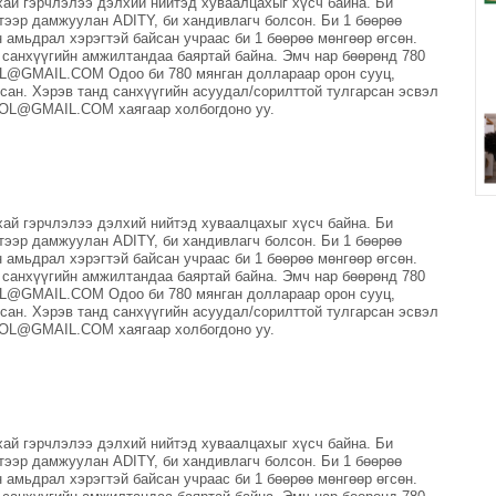
ухай гэрчлэлээ дэлхий нийтэд хуваалцахыг хүсч байна. Би
тээр дамжуулан ADITY, би хандивлагч болсон. Би 1 бөөрөө
 амьдрал хэрэгтэй байсан учраас би 1 бөөрөө мөнгөөр өгсөн.
 санхүүгийн амжилтандаа баяртай байна. Эмч нар бөөрөнд 780
L@GMAIL.COM Одоо би 780 мянган доллараар орон сууц,
ан. Хэрэв танд санхүүгийн асуудал/сорилттой тулгарсан эсвэл
OL@GMAIL.COM хаягаар холбогдоно уу.
ухай гэрчлэлээ дэлхий нийтэд хуваалцахыг хүсч байна. Би
тээр дамжуулан ADITY, би хандивлагч болсон. Би 1 бөөрөө
 амьдрал хэрэгтэй байсан учраас би 1 бөөрөө мөнгөөр өгсөн.
 санхүүгийн амжилтандаа баяртай байна. Эмч нар бөөрөнд 780
L@GMAIL.COM Одоо би 780 мянган доллараар орон сууц,
ан. Хэрэв танд санхүүгийн асуудал/сорилттой тулгарсан эсвэл
OL@GMAIL.COM хаягаар холбогдоно уу.
ухай гэрчлэлээ дэлхий нийтэд хуваалцахыг хүсч байна. Би
тээр дамжуулан ADITY, би хандивлагч болсон. Би 1 бөөрөө
 амьдрал хэрэгтэй байсан учраас би 1 бөөрөө мөнгөөр өгсөн.