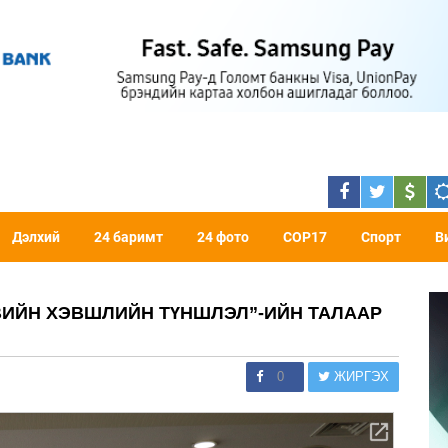
Дэлхий
24 баримт
24 фото
COP17
Спорт
В
ВИЙН ХЭВШЛИЙН ТҮНШЛЭЛ”-ИЙН ТАЛААР
0
ЖИРГЭХ