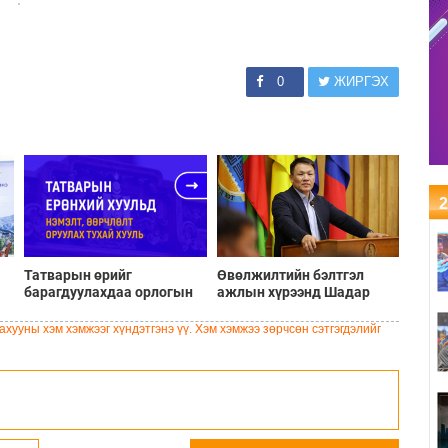
0
ЖИРГЭХ
2
Татварын өрийг
Өвөлжилтийн бэлтгэл
барагдуулахдаа орлогын
ажлын хүрээнд Шадар
30 хувийг татвар төлөгчид
сайд Н.Номтойбаяр
үлдээхээр хуульчилж,
Дорноговь аймагт
хууны хэм хэмжээг хүндэтгэнэ үү. Хэм хэмжээ зөрчсөн сэтгэгдэлийг
татварын тайлангаа
ажиллав
залруулах хугацааг хоёр
жил болгон сунгажээ