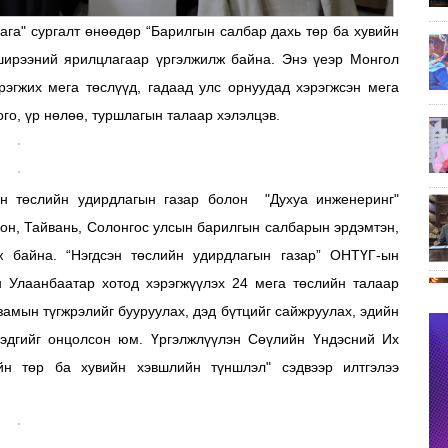
ага" сургалт өнөөдөр “Барилгын салбар дахь төр ба хувийн
ширээний ярилцлагаар үргэлжилж байна. Энэ үеэр Монгол
рэгжих мега төслүүд, гадаад улс орнуудад хэрэгжсэн мега
го, үр нөлөө, туршлагын талаар хэлэлцэв.
н төслийн удирдлагын газар болон "Духуа инженеринг"
пон, Тайвань, Солонгос улсын барилгын салбарын эрдэмтэн,
ж байна. “Нэгдсэн төслийн удирдлагын газар” ОНТҮГ-ын
ан Улаанбаатар хотод хэрэгжүүлэх 24 мега төслийн талаар
 замын түгжрэлийг бууруулах, дэд бүтцийг сайжруулах, эдийн
 гэдгийг онцолсон юм. Үргэлжлүүлэн Сөүлийн Үндэсний Их
н төр ба хувийн хэвшлийн түншлэл" сэдвээр илтгэлээ