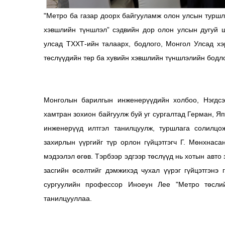
"Метро ба газар доорх байгууламж олон улсын туршл
хэвшлийн түншлэл” сэдвийн дор олон улсын дугуй 
улсад ТХХТ-ийн талаарх, бодлого, Монгол Улсад хэ
төслүүдийн төр ба хувийн хэвшлийн түншлэлийн бодло
Монголын барилгын инженерүүдийн холбоо, Нэгдсэ
хамтран зохион байгуулж буй уг сургалтад Герман, Я
инженерүүд илтгэл танилцуулж, туршлага солилцо
захирлын үүргийг түр орлон гүйцэтгэгч Г. Мөнхнас
мэдээлэл өгөв. Тэрбээр эдгээр төслүүд нь хотын авто
засгийн өсөлтийг дэмжихэд чухал үүрэг гүйцэтгэнэ
сургуулийн профессор Иноеун Лее "Метро төслий
танилцууллаа.