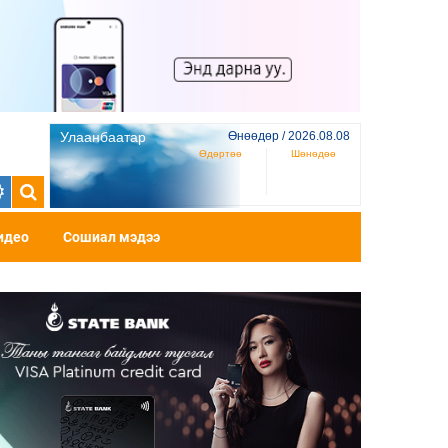
Улаанбаатар
Өнөөдөр / 2026.08.08
Өдөртөө
Шөнөдөө
идео
Сошиал мэдээ