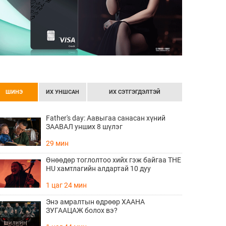
ШИНЭ
ИХ УНШСАН
ИХ СЭТГЭГДЭЛТЭЙ
Father's day: Аавыгаа санасан хүний
ЗААВАЛ унших 8 шүлэг
29 мин
Өнөөдөр тоглолтоо хийх гэж байгаа THE
HU хамтлагийн алдартай 10 дуу
1 цаг 24 мин
Энэ амралтын өдрөөр ХААНА
ЗУГААЦАЖ болох вэ?