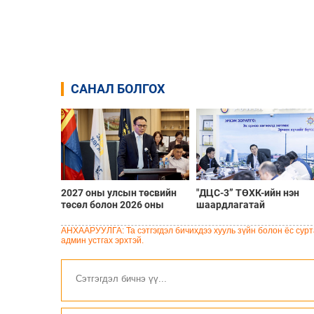
САНАЛ БОЛГОХ
2027 оны улсын төсвийн
"ДЦС-3” ТӨХК-ийн нэн
төсөл болон 2026 оны
шаардлагатай
төсвийн тодотголын
“Турбингенератор-5”-ын
төслийн олон нийтийн
шинэчлэлийн төсвийг
АНХААРУУЛГА: Та сэтгэгдэл бичихдээ хууль зүйн болон ёс сурта
хэлэлцүүлэг боллоо
шийдвэрлэхээр болов
админ устгах эрхтэй.