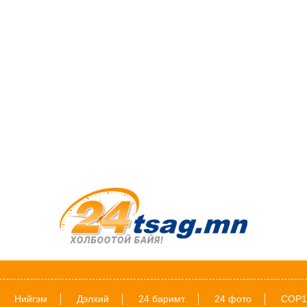
Нийгэм
Дэлхий
24 баримт
24 фото
COP1