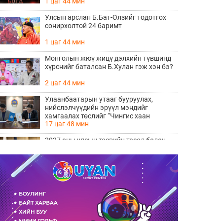
1 цаг 44 мин
Улсын арслан Б.Бат-Өлзийг тодотгох
сонирхолтой 24 баримт
1 цаг 44 мин
Монголын жюү жицү дэлхийн түвшинд
хүрснийг баталсан Б.Хулан гэж хэн бэ?
2 цаг 44 мин
Улаанбаатарын утааг бууруулах,
нийслэлчүүдийн эрүүл мэндийг
хамгаалах төслийг “Чингис хаан
17 цаг 48 мин
баялгийн сан нэгдэл” ХХК-тай хамтран
хэрэгжүүлнэ
2027 оны улсын төсвийн төсөл болон
2026 оны төсвийн тодотголын төслийн
олон нийтийн хэлэлцүүлэг боллоо
18 цаг 6 мин
Нийгмийн даатгалын сангийн хөрөнгө
7.6 тэрбум төгрөгөөр арвижлаа
18 цаг 25 мин