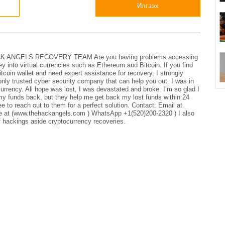
Илгээх
ANGELS RECOVERY TEAM Are you having problems accessing
 into virtual currencies such as Ethereum and Bitcoin. If you find
itcoin wallet and need expert assistance for recovery, I strongly
usted cyber security company that can help you out. I was in
currency. All hope was lost, I was devastated and broke. I’m so glad I
y funds back, but they help me get back my lost funds within 24
ree to reach out to them for a perfect solution. Contact: Email at
e at (www.thehackangels.com ) WhatsApp +1(520)200-2320 ) I also
of hackings aside cryptocurrency recoveries.