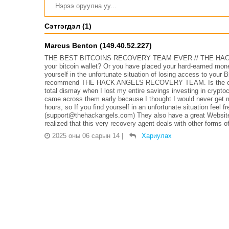
Сэтгэгдэл (1)
Marcus Benton (149.40.52.227)
THE BEST BITCOINS RECOVERY TEAM EVER // THE HACK 
your bitcoin wallet? Or you have placed your hard-earned money
yourself in the unfortunate situation of losing access to your B
recommend THE HACK ANGELS RECOVERY TEAM. Is the only tr
total dismay when I lost my entire savings investing in crypto
came across them early because I thought I would never get m
hours, so If you find yourself in an unfortunate situation feel f
(support@thehackangels.com) They also have a great Websit
realized that this very recovery agent deals with other forms 
2025 оны 06 сарын 14
|
Хариулах