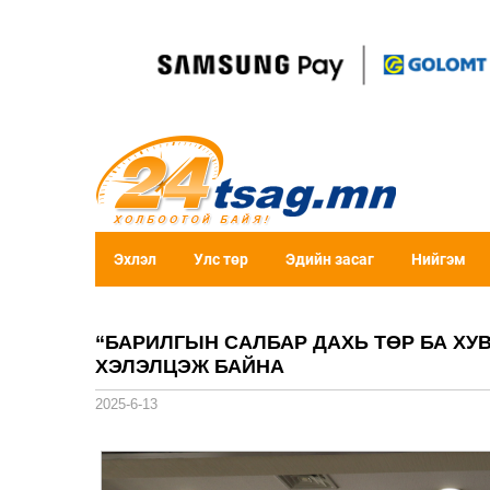
Эхлэл
Улс төр
Эдийн засаг
Нийгэм
“БАРИЛГЫН САЛБАР ДАХЬ ТӨР БА ХУ
ХЭЛЭЛЦЭЖ БАЙНА
2025-6-13