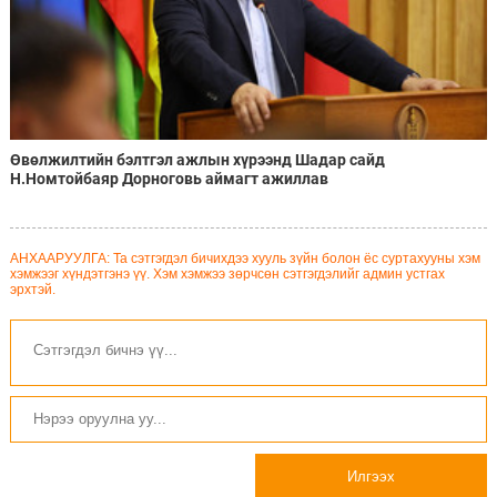
Өвөлжилтийн бэлтгэл ажлын хүрээнд Шадар сайд
Н.Номтойбаяр Дорноговь аймагт ажиллав
АНХААРУУЛГА: Та сэтгэгдэл бичихдээ хууль зүйн болон ёс суртахууны хэм
хэмжээг хүндэтгэнэ үү. Хэм хэмжээ зөрчсөн сэтгэгдэлийг админ устгах
эрхтэй.
Илгээх