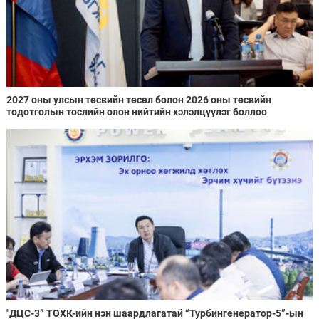
2027 оны улсын төсвийн төсөл болон 2026 оны төсвийн
тодотголын төслийн олон нийтийн хэлэлцүүлэг боллоо
"ДЦС-3” ТӨХК-ийн нэн шаардлагатай “Турбингенератор-5”-ын