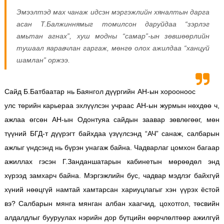
Эмээлтэд мах чанаж идсэн мэргэжлийн хяналтын дарга
асан Т.Балжиннямыг томилсон даруйдаа “зэрлэг
амьтан агнах”, хуш модны “самар”-ын зөвшөөрлийн
тушаал яаравчлан гаргаж, мөнгө олох ажилдаа “ханцуй
шамлан” оржээ.
Сайд Б.Батбаатар нь Баянгол дүүргийн АН-ын хорооноос
улс төрийн карьераа эхлүүлсэн учраас АН-ын журмын нөхдөө ч,
ажлаа өгсөн АН-ын Одонтуяа сайдын заавар зөвлөгөөг, мөн
түүний БГД-т дүүрэгт байхдаа үзүүлсэнд “АЧ” санаж, салбарын
ажлыг үндсэнд нь бүрэн унагаж байна. Чадварлаг цомхон багаар
ажиллах гэсэн Г.Занданшатарын кабинетын мөрөөдөл энд
хүрээд замхарч байна. Мэргэжлийн бус, чадвар мэдлэг байхгүй
хүний нөөцгүй намтай хамтарсан хариуцлагыг хэн үүрэх ёстой
вэ? Салбарын мянга мянган албан хаагчид, цохотгол, төсвийн
алдалдлыг бууруулах нэрийн дор бүтцийн өөрчлөлтөөр ажилгүй