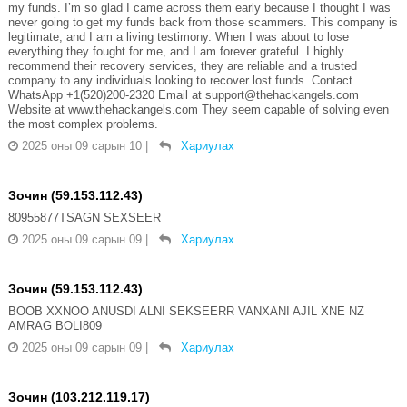
my funds. I’m so glad I came across them early because I thought I was
never going to get my funds back from those scammers. This company is
legitimate, and I am a living testimony. When I was about to lose
everything they fought for me, and I am forever grateful. I highly
recommend their recovery services, they are reliable and a trusted
company to any individuals looking to recover lost funds. Contact
WhatsApp +1(520)200-2320 Email at support@thehackangels.com
Website at www.thehackangels.com They seem capable of solving even
the most complex problems.
2025 оны 09 сарын 10
|
Хариулах
Зочин (59.153.112.43)
80955877TSAGN SEXSEER
2025 оны 09 сарын 09
|
Хариулах
Зочин (59.153.112.43)
BOOB XXNOO ANUSDI ALNI SEKSEERR VANXANI AJIL XNE NZ
AMRAG BOLI809
2025 оны 09 сарын 09
|
Хариулах
Зочин (103.212.119.17)