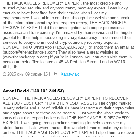
THE HACK ANGELS RECOVERY EXPERT, the most credible and
trusted cyber security and cryptocurrency recovery expert. I was lucky
enough to have benefited from their service when I lost my
cryptocurrency. I was able to get them through their website and submit
all the information about my lost cryptocurrency, THE HACK ANGELS
RECOVERY EXPERT did their investigation with proper professional
assistance and transparency. I’m amazed by their service and I’m hugely
grateful for their help in recovering my cryptocurrency. I recommend their
services to everyone in need of cryptocurrency recovery experts.
CONTACT INFO WhatsApp (+1(520)200-2320 ), or shoot them an email at
(support@thehackangels.com) They also have a great website at
(www.thehackangels.com) If you're in London, you can even visit them in
person at their office located at 45-46 Red Lion Street, London WC1R
4PF, UK.
2025 оны 09 сарын 15
|
Хариулах
Amani David (149.102.244.53)
CONTACT THE HACK ANGELS RECOVERY EXPERT TO RECOVER
ALL YOUR LOST CRYPTO // BTC // USDT ASSETS The crypto market
is very volatile and a lot of individuals have lost some of their crypto coins
and crypto assets to these online scams. I just want the whole world to
know about this expert hacker called THE HACK ANGELS RECOVERY
EXPERT. I was going through online searching for help to recover my
stolen funds. That's when I meant this wonderful man’s testimony online
on how THE HACK ANGELS RECOVERY EXPERT helped him to recover