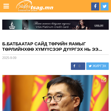
Б.БАТБААТАР САЙД ТӨРИЙН ЯАМЫГ
ТӨРЛИЙНХӨӨ ХҮМҮҮСЭЭР ДҮҮРГЭХ НЬ ЭЭ...
2025-9-09
0
ЖИРГЭХ