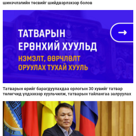
шинэчлэлийн төсвийг шийдвэрлэхээр болов
Татварын өрийг барагдуулахдаа орлогын 30 хувийг татвар
төлөгчид үлдээхээр хуульчилж, татварын тайлангаа залруулах
хугацааг хоёр жил болгон сунгажээ