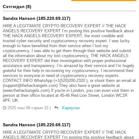
Сэтгэгдэл (8)
Sandra Hanson (185.220.69.117)
HIRE A LEGITIMATE CRYPTO RECOVERY EXPERT // THE HACK
ANGELS RECOVERY EXPERT I’m posting this positive feedback about
THE HACK ANGELS RECOVERY EXPERT, the most credible and
trusted cyber security and cryptocurrency recovery expert. I was lucky
enough to have benefited from their service when I lost my
cryptocurrency. I was able to get them through their website and submit
all the information about my lost cryptocurrency, THE HACK ANGELS
RECOVERY EXPERT did their investigation with proper professional
assistance and transparency. I’m amazed by their service and I’m hugely
grateful for their help in recovering my cryptocurrency. I recommend their
services to everyone in need of cryptocurrency recovery experts.
CONTACT INFO WhatsApp (+1(520)200-2320 ), or shoot them an email at
(support@thehackangels.com) They also have a great website at
(www.thehackangels.com) If you're in London, you can even visit them in
person at their office located at 45-46 Red Lion Street, London WC1R
4PF, UK.
2025 оны 09 сарын 15
|
Хариулах
Sandra Hanson (185.220.69.117)
HIRE A LEGITIMATE CRYPTO RECOVERY EXPERT // THE HACK
ANGELS RECOVERY EXPERT I’m posting this positive feedback about