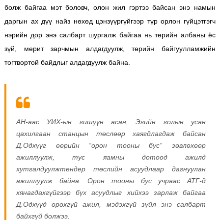
болж байгаа мэт боловч, олон жил гэртээ байсан энэ намын
даргын ах дүү найз нөхөд цэнзүүргүйгээр түр орлон гүйцэтгэгч
нэрийн дор энэ салбарт шургалж байгаа нь төрийн албаны ёс
зүй, мерит зарчмын алдагдуулж, төрийн байгуулламжийн
тогтвортой байдлыг алдагдуулж байна.
АН-аас УИХ-ын гишүүн асан, Эгийн голын усан
цахилгаан станцын төслөөр хаягдлагдаж байсан
Д.Одхүүг өөрийн “орон тооны бус” зөвлөхөөр
ажиллуулж, тус яамны дотоод ажилд
хутгалдуулжтендер төслийн асуудлаар дагнуулан
ажиллуулж байна. Орон тооны бус учраас АТГ-д
хянагдахгүйгээр бүх асуудлыг хийхээ зарлаж байгаа
Д.Одхүүд орохгүй ажил, мэдэхгүй зүйл энэ салбарт
байхгүй болжээ.