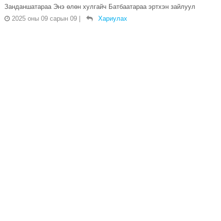
Занданшатараа Энэ өлөн хулгайч Батбаатараа эртхэн зайлуул
2025 оны 09 сарын 09
|
Хариулах