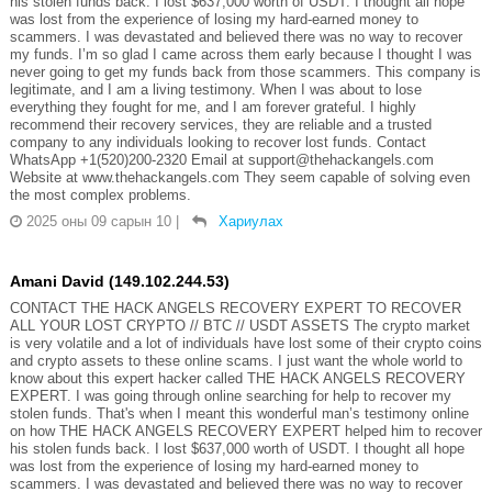
his stolen funds back. I lost $637,000 worth of USDT. I thought all hope
was lost from the experience of losing my hard-earned money to
scammers. I was devastated and believed there was no way to recover
my funds. I’m so glad I came across them early because I thought I was
never going to get my funds back from those scammers. This company is
legitimate, and I am a living testimony. When I was about to lose
everything they fought for me, and I am forever grateful. I highly
recommend their recovery services, they are reliable and a trusted
company to any individuals looking to recover lost funds. Contact
WhatsApp +1(520)200-2320 Email at support@thehackangels.com
Website at www.thehackangels.com They seem capable of solving even
the most complex problems.
2025 оны 09 сарын 10
|
Хариулах
Amani David (149.102.244.53)
CONTACT THE HACK ANGELS RECOVERY EXPERT TO RECOVER
ALL YOUR LOST CRYPTO // BTC // USDT ASSETS The crypto market
is very volatile and a lot of individuals have lost some of their crypto coins
and crypto assets to these online scams. I just want the whole world to
know about this expert hacker called THE HACK ANGELS RECOVERY
EXPERT. I was going through online searching for help to recover my
stolen funds. That's when I meant this wonderful man’s testimony online
on how THE HACK ANGELS RECOVERY EXPERT helped him to recover
his stolen funds back. I lost $637,000 worth of USDT. I thought all hope
was lost from the experience of losing my hard-earned money to
scammers. I was devastated and believed there was no way to recover