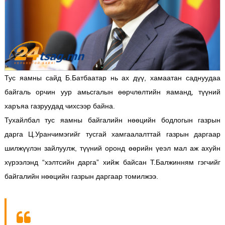
Тус яамны сайд Б.Батбаатар нь ах дүү, хамаатан саднуудаа
байгаль орчин уур амьсгалын өөрчлөлтийн яаманд, түүний
харъяа газруудад чихсээр байна.
Тухайлбал тус яамны байгалийн нөөцийн бодлогын газрын
дарга Ц.Уранчимэгийг тусгай хамгаалалттай газрын даргаар
шилжүүлэн зайлуулж, түүний оронд өөрийн үеэл мал аж ахуйн
хүрээлэнд “хэлтсийн дарга” хийж байсан Т.Балжинням гэгчийг
байгалийн нөөцийн газрын даргаар томилжээ.