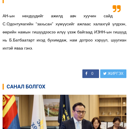
АН-ын нөхдүүдийг ажилд авч хуучин сайд
С.Одонтуяагийн “захьсан” хүмүүсийг ажлаас халахгүй үлдээн,
өөрийн намын гишүүдээсээ илүү үзэж байгаад ИЗНН-ын гишүүд
нь Б.Батбаатарт ихэд бухимдаж, нам дотроо хэрүүл, шуугиан
ихтэй яваа гэнэ.
0
ЖИРГЭХ
САНАЛ БОЛГОХ