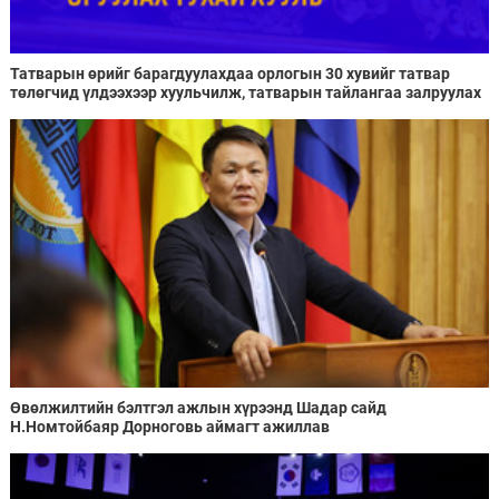
Татварын өрийг барагдуулахдаа орлогын 30 хувийг татвар
төлөгчид үлдээхээр хуульчилж, татварын тайлангаа залруулах
хугацааг хоёр жил болгон сунгажээ
Өвөлжилтийн бэлтгэл ажлын хүрээнд Шадар сайд
Н.Номтойбаяр Дорноговь аймагт ажиллав