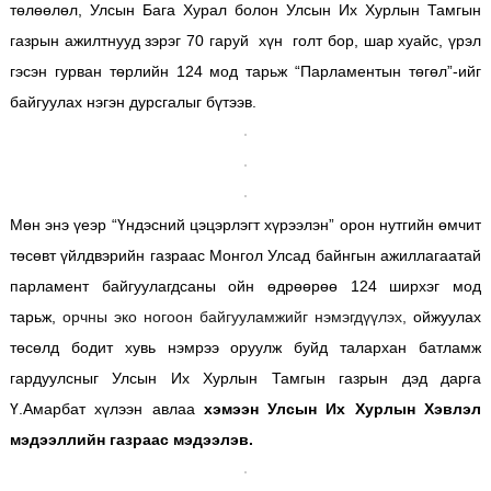
төлөөлөл, Улсын Бага Хурал болон Улсын Их Хурлын Тамгын
газрын ажилтнууд зэрэг 70 гаруй хүн голт бор, шар хуайс, үрэл
гэсэн гурван төрлийн 124 мод тарьж “Парламентын төгөл”-ийг
байгуулах нэгэн дурсгалыг бүтээв.
Мөн энэ үеэр “Үндэсний цэцэрлэгт хүрээлэн” орон нутгийн өмчит
төсөвт үйлдвэрийн газраас Монгол Улсад байнгын ажиллагаатай
парламент байгуулагдсаны ойн өдрөөрөө 124 ширхэг мод
тарьж,
орчны эко ногоон байгууламжийг нэмэгдүүлэх,
ойжуулах
төсөлд бодит хувь нэмрээ оруулж буйд талархан батламж
гардуулсныг Улсын Их Хурлын Тамгын газрын дэд дарга
Ү.Амарбат хүлээн авлаа
хэмээн Улсын Их Хурлын Хэвлэл
мэдээллийн газраас мэдээлэв.