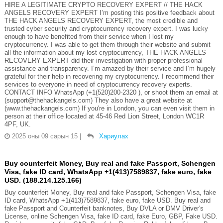
HIRE A LEGITIMATE CRYPTO RECOVERY EXPERT // THE HACK
ANGELS RECOVERY EXPERT I’m posting this positive feedback about
THE HACK ANGELS RECOVERY EXPERT, the most credible and
trusted cyber security and cryptocurrency recovery expert. I was lucky
enough to have benefited from their service when I lost my
cryptocurrency. I was able to get them through their website and submit
all the information about my lost cryptocurrency, THE HACK ANGELS
RECOVERY EXPERT did their investigation with proper professional
assistance and transparency. I’m amazed by their service and I’m hugely
grateful for their help in recovering my cryptocurrency. I recommend their
services to everyone in need of cryptocurrency recovery experts.
CONTACT INFO WhatsApp (+1(520)200-2320 ), or shoot them an email at
(support@thehackangels.com) They also have a great website at
(www.thehackangels.com) If you're in London, you can even visit them in
person at their office located at 45-46 Red Lion Street, London WC1R
4PF, UK.
2025 оны 09 сарын 15
|
Хариулах
Buy counterfeit Money, Buy real and fake Passport, Schengen
Visa, fake ID card, WhatsApp +1(413)7589837, fake euro, fake
USD. (188.214.125.166)
Buy counterfeit Money, Buy real and fake Passport, Schengen Visa, fake
ID card, WhatsApp +1(413)7589837, fake euro, fake USD. Buy real and
fake Passport and Counterfeit banknotes, Buy DVLA or DMV Driver's
License, online Schengen Visa, fake ID card, fake Euro, GBP, Fake USD.