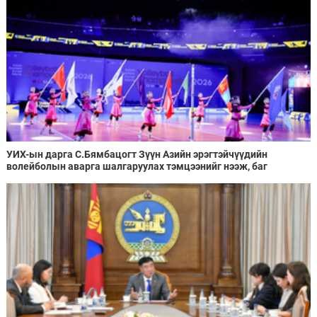
УИХ-ын дарга С.Бямбацогт Зүүн Азийн эрэгтэйчүүдийн
волейболын аварга шалгаруулах тэмцээнийг нээж, баг
тамирчдад амжилт хүслээ