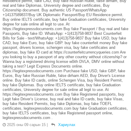
Residence permit, fake CAD, Buy fake Russian Ruble, false dirham, Buy
real and fake Diplomas, University degree and certificates, Buy
Citizenship document. Buy authentic US Passport/WhatsApp
+14137589837/Buy UK Diplomatic Passport/Buy EU Residence permit.
Buy online IELTS certificate, buy fake Graduation certificates, University
degree for sale online all legit to use. At
https://legitexpressdocuments.com Buy fake Passport / Buy real and fake
Passports, Buy fake ID. WhatsApp: +1(413)758-9837 Best Counterfeit
Bills for Sale - text/WhatsApp: +1(413)758-9837 Buy fake USD, buy fake
CAD, buy fake Euro, buy fake GBP. buy fake counterfeit money Buy fake
passport, drivers license, schengen visa, buy fake certificates and
diplomas, buy fake ID card at https://counterfeitcurrencyqueries.com Are
you looking to buy a passport of any other country without citizenship? or
Wanna buy a registered driving license w0ith DVLA, DMV online without
taking a test? Legit Express Documents online.
https://legitexpressdocuments.com Purchase fake USD, fake GBP, fake
Euros, Buy fake Russian Ruble, false dirham AED, Buy Driver's License
online. Buy fake ID cards, online Schengen Visa, buy Resident Permit,
buy fake Diplomas. Buy online IELTS certificate, buy fake Graduation
certificates, University degree for sale online all legit to use. At
https://legitexpressdocuments.com Buy fake Registered passports, buy
Legit fake Driver’s License, buy real and fake ID cards, buy fake Visas,
buy fake Resident Permits, buy fake Diplomas, buy fake TOEFL
certificates, legitexpressdocuments.com buy fake Graduation certificates,
buy fake IELTS certificates, buy fake Registered passport online,
legitexpressdocuments.com .
2025 оны 09 сарын 15
|
Хариулах