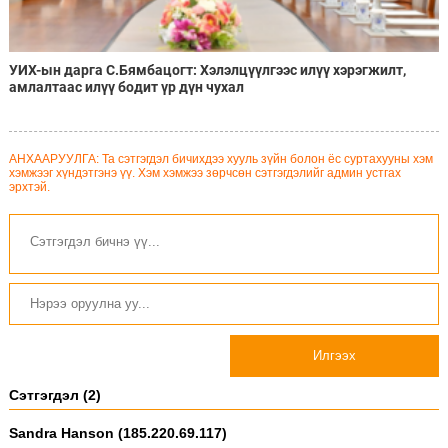
УИХ-ын дарга С.Бямбацогт: Хэлэлцүүлгээс илүү хэрэгжилт,
амлалтаас илүү бодит үр дүн чухал
АНХААРУУЛГА: Та сэтгэгдэл бичихдээ хууль зүйн болон ёс суртахууны хэм
хэмжээг хүндэтгэнэ үү. Хэм хэмжээ зөрчсөн сэтгэгдэлийг админ устгах
эрхтэй.
Илгээх
Сэтгэгдэл (2)
Sandra Hanson (185.220.69.117)