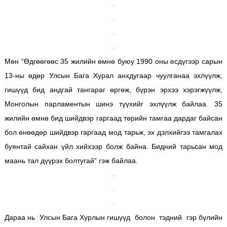
Мөн “Өдгөөгөөс 35 жилийн өмнө буюу 1990 оны есдүгээр сарын
13-ны өдөр Улсын Бага Хурал анхдугаар чуулганаа эхлүүлж,
гишүүд бид андгай тангараг өргөж, бүрэн эрхээ хэрэгжүүлж,
Монголын парламентын шинэ түүхийг эхлүүлж байлаа. 35
жилийн өмнө бид шийдвэр гаргаад төрийн тамгаа дардаг байсан
бол өнөөдөр шийдвэр гаргаад мод тарьж, эх дэлхийгээ тамгалах
буянтай сайхан үйл хийхээр болж байна. Бидний тарьсан мод
маань тал дүүрэх болтугай” гэж байлаа.
Дараа нь Улсын Бага Хурлын гишүүд болон тэдний гэр бүлийн