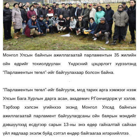
Монгол Улсын байнгын ажиллагаатай парламентын 35 жилийн
ойн өдрийг тохиолдуулан Үндэсний цэцэрлэгт хүрээлэнд
“Парламентын төгөл”-ийг байгуулахаар болсон байна.
“Парламентын төгөл”-ийг байгуулж, мод тарих арга хэмжээг нээж
Улсын Бага Хурлын дарга асан, академич Р.Гончигдорж үг хэлэв.
Тэрбээр хэлсэн үгийнхээ эхэнд Монгол Улсад байнгын
ажиллагаатай парламент байгуулагдсаны ойн баярын мэндийг
дэвшүүлээд есдүгээр сарын 13-ны энэ өдөр гайхалтай сайхан
үйл явдлаар эхэлж буйд сэтгэл өндөр байгаагаа илэрхийллээ.