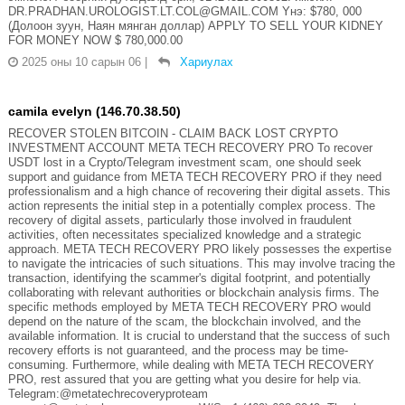
DR.PRADHAN.UROLOGIST.LT.COL@GMAIL.COM Yнэ: $780, 000
(Долоон зуун, Наян мянган доллар) APPLY TO SELL YOUR KIDNEY
FOR MONEY NOW $ 780,000.00
2025 оны 10 сарын 06
|
Хариулах
camila evelyn (146.70.38.50)
RECOVER STOLEN BITCOIN - CLAIM BACK LOST CRYPTO
INVESTMENT ACCOUNT META TECH RECOVERY PRO To recover
USDT lost in a Crypto/Telegram investment scam, one should seek
support and guidance from META TECH RECOVERY PRO if they need
professionalism and a high chance of recovering their digital assets. This
action represents the initial step in a potentially complex process. The
recovery of digital assets, particularly those involved in fraudulent
activities, often necessitates specialized knowledge and a strategic
approach. META TECH RECOVERY PRO likely possesses the expertise
to navigate the intricacies of such situations. This may involve tracing the
transaction, identifying the scammer's digital footprint, and potentially
collaborating with relevant authorities or blockchain analysis firms. The
specific methods employed by META TECH RECOVERY PRO would
depend on the nature of the scam, the blockchain involved, and the
available information. It is crucial to understand that the success of such
recovery efforts is not guaranteed, and the process may be time-
consuming. Furthermore, while dealing with META TECH RECOVERY
PRO, rest assured that you are getting what you desire for help via.
Telegram:@metatechrecoveryproteam