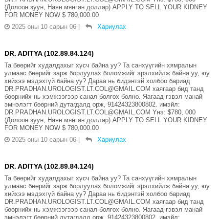
(Долоон зуун, Наян мянган доллар) APPLY TO SELL YOUR KIDNEY
FOR MONEY NOW $ 780,000.00
2025 оны 10 сарын 06
|
Хариулах
DR. ADITYA (102.89.84.124)
Та бөөрийг худалдахыг хүсч байна уу? Та санхүүгийн хямралын
улмаас бөөрийг зарж борлуулах боломжийг эрэлхийлж байна уу, юу
хийхээ мэдэхгүй байна уу? Дараа нь бидэнтэй холбоо бариад
DR.PRADHAN.UROLOGIST.LT.COL@GMAIL.COM хаягаар бид танд
бөөрнийх нь хэмжээгээр санал болгох болно. Яагаад гэвэл манай
эмнэлэгт бөөрний дутагдалд орж, 91424323800802. имэйл:
DR.PRADHAN.UROLOGIST.LT.COL@GMAIL.COM Yнэ: $780, 000
(Долоон зуун, Наян мянган доллар) APPLY TO SELL YOUR KIDNEY
FOR MONEY NOW $ 780,000.00
2025 оны 10 сарын 06
|
Хариулах
DR. ADITYA (102.89.84.124)
Та бөөрийг худалдахыг хүсч байна уу? Та санхүүгийн хямралын
улмаас бөөрийг зарж борлуулах боломжийг эрэлхийлж байна уу, юу
хийхээ мэдэхгүй байна уу? Дараа нь бидэнтэй холбоо бариад
DR.PRADHAN.UROLOGIST.LT.COL@GMAIL.COM хаягаар бид танд
бөөрнийх нь хэмжээгээр санал болгох болно. Яагаад гэвэл манай
эмнэлэгт бөөрний дутагдалд орж, 91424323800802. имэйл: