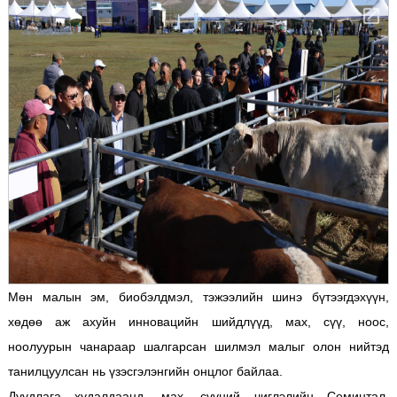
Мөн малын эм, биобэлдмэл, тэжээлийн шинэ бүтээгдэхүүн,
хөдөө аж ахуйн инновацийн шийдлүүд, мах, сүү, ноос,
ноолуурын чанараар шалгарсан шилмэл малыг олон нийтэд
танилцуулсан нь үзэсгэлэнгийн онцлог байлаа.
Дуудлага худалдаанд, мах, сүүний чиглэлийн Семинтал,