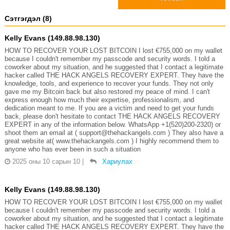
Сэтгэгдэл (8)
Kelly Evans (149.88.98.130)
HOW TO RECOVER YOUR LOST BITCOIN I lost €755,000 on my wallet
because I couldn't remember my passcode and security words. I told a
coworker about my situation, and he suggested that I contact a legitimate
hacker called THE HACK ANGELS RECOVERY EXPERT. They have the
knowledge, tools, and experience to recover your funds. They not only
gave me my Bitcoin back but also restored my peace of mind. I can't
express enough how much their expertise, professionalism, and
dedication meant to me. If you are a victim and need to get your funds
back, please don't hesitate to contact THE HACK ANGELS RECOVERY
EXPERT in any of the information below. WhatsApp +1(520)200-2320) or
shoot them an email at ( support@thehackangels.com ) They also have a
great website at( www.thehackangels.com ) I highly recommend them to
anyone who has ever been in such a situation
2025 оны 10 сарын 10
|
Хариулах
Kelly Evans (149.88.98.130)
HOW TO RECOVER YOUR LOST BITCOIN I lost €755,000 on my wallet
because I couldn't remember my passcode and security words. I told a
coworker about my situation, and he suggested that I contact a legitimate
hacker called THE HACK ANGELS RECOVERY EXPERT. They have the