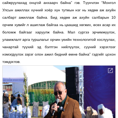
сайжруулахад онцгой анхаарч байна” гэв. Түүнчлэн “Монгол
Улсын ажиллах хүчний хоёр хүн тутмын нэг нь хөдөө аж ахуйн
салбарт ажиллаж байна. Бид хөдөө аж ахуйн салбарын 10
орчим хувийг л ашиглаж байгаа нь цаашид хөгжих, өсөх асар их
боломж байгааг харуулж байна. Мал сүргээ эрчимжүүлэх,
уламжлалт арга туршлагыг орчин үеийн технологитой хослуулах,
чанартай түүхий эд бэлтгэн нийлүүлэх, сүүний хэрэглээг
нэмэгдүүлэх зэрэг олон ажил бидний өмнө байна” гэдгийг цохон
тэмдэглэв.