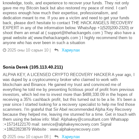
knowledge, tools, and experience to recover your funds. They not only
gave me my Bitcoin back but also restored my peace of mind. I can't
express enough how much their expertise, professionalism, and
dedication meant to me. If you are a victim and need to get your funds
back, please don't hesitate to contact THE HACK ANGELS RECOVERY
EXPERT in any of the information below. WhatsApp +1(520)200-2320) or
shoot them an email at ( support@thehackangels.com ) They also have a
great website at( www.thehackangels.com ) I highly recommend them to
anyone who has ever been in such a situation
2025 оны 10 сарын 10
|
Хариулах
Sonia Derek (105.113.40.211)
ALPHA KEY, A LICENSED CRYPTO RECOVERY HACKER A year ago, I
was duped by a cryptocurrency broker who claimed to work with
blockchain and Binance. He gained my trust and convinced me of
everything he told me by presenting fictitious proof of profit from previous
investors, which led me to invest more than $488,330.09 in the hopes of
receiving a 35% cashback profit, but this turned out to be a lie. It's been a
year since I started looking for a recovery specialist to help me find those
scammers. I'm grateful that Sir Abel recommended Alpha Key Recovery
because they helped me, leaving me stunned for a time. Get in touch with
them using the below info: Mail: Alphakey@consultant.com Whatsapp
:+15714122170 mail: service@alphakeyrecovery.com Signal
:+18622823879 Website : www.alphakeyrecovery.com
2025 оны 10 сарын 08
|
Хариулах