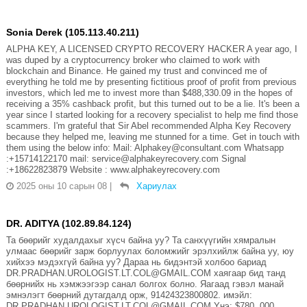
Sonia Derek (105.113.40.211)
ALPHA KEY, A LICENSED CRYPTO RECOVERY HACKER A year ago, I
was duped by a cryptocurrency broker who claimed to work with
blockchain and Binance. He gained my trust and convinced me of
everything he told me by presenting fictitious proof of profit from previous
investors, which led me to invest more than $488,330.09 in the hopes of
receiving a 35% cashback profit, but this turned out to be a lie. It's been a
year since I started looking for a recovery specialist to help me find those
scammers. I'm grateful that Sir Abel recommended Alpha Key Recovery
because they helped me, leaving me stunned for a time. Get in touch with
them using the below info: Mail: Alphakey@consultant.com Whatsapp
:+15714122170 mail: service@alphakeyrecovery.com Signal
:+18622823879 Website : www.alphakeyrecovery.com
2025 оны 10 сарын 08
|
Хариулах
DR. ADITYA (102.89.84.124)
Та бөөрийг худалдахыг хүсч байна уу? Та санхүүгийн хямралын
улмаас бөөрийг зарж борлуулах боломжийг эрэлхийлж байна уу, юу
хийхээ мэдэхгүй байна уу? Дараа нь бидэнтэй холбоо бариад
DR.PRADHAN.UROLOGIST.LT.COL@GMAIL.COM хаягаар бид танд
бөөрнийх нь хэмжээгээр санал болгох болно. Яагаад гэвэл манай
эмнэлэгт бөөрний дутагдалд орж, 91424323800802. имэйл:
DR.PRADHAN.UROLOGIST.LT.COL@GMAIL.COM Yнэ: $780, 000