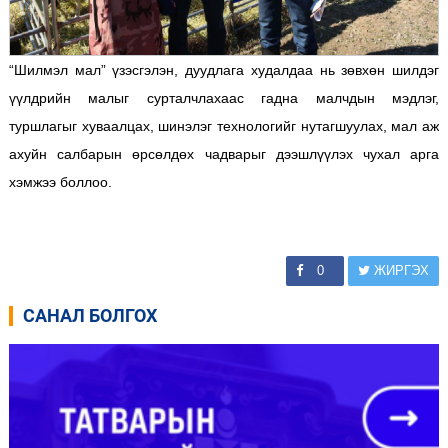
“Шилмэл мал” үзэсгэлэн, дуудлага худалдаа нь зөвхөн шилдэг
үүлдрийн малыг сурталчлахаас гадна малчдын мэдлэг,
туршлагыг хуваалцах, шинэлэг технологийг нутагшуулах, мал аж
ахуйн салбарын өрсөлдөх чадварыг дээшлүүлэх чухал арга
хэмжээ боллоо.
0
ЖИРГЭХ
САНАЛ БОЛГОХ