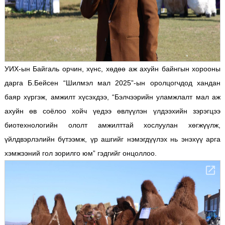
УИХ-ын Байгаль орчин, хүнс, хөдөө аж ахуйн байнгын хорооны
дарга Б.Бейсен “Шилмэл мал 2025”-ын оролцогчдод хандан
баяр хүргэж, амжилт хүсэхдээ, “Бэлчээрийн уламжлалт мал аж
ахуйн өв соёлоо хойч үедээ өвлүүлэн үлдээхийн зэрэгцээ
биотехнологийн ололт амжилттай хослуулан хөгжүүлж,
үйлдвэрлэлийн бүтээмж, үр ашгийг нэмэгдүүлэх нь энэхүү арга
хэмжээний гол зорилго юм” гэдгийг онцоллоо.