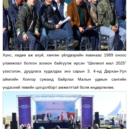
Хүнс, хөдөө аж ахуй, хөнгөн үйлдвэрийн яамнаас 1989 оноос
уламжлал болгон зохион байгуулж ирсэн “Шилмэл мал 2025”
үзэсгэлэн, дуудлага худалдаа энэ сарын 3, 4-нд Дархан-Уул
аймгийн Хонгор суманд байрлах Малын удмын сангийн
үндэсний төвийн цогцолборт амжилттай болж өндөрлөлөө.