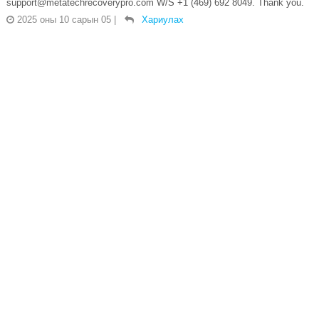
support@metatechrecoverypro.com W/S ‪+1 (469) 692 8049‬. Thank you.
2025 оны 10 сарын 05
|
Хариулах