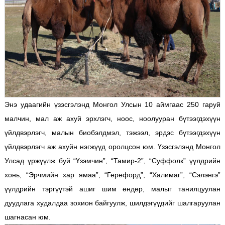
Энэ удаагийн үзэсгэлэнд Монгол Улсын 10 аймгаас 250 гаруй
малчин, мал аж ахуй эрхлэгч, ноос, ноолууран бүтээгдэхүүн
үйлдвэрлэгч, малын биобэлдмэл, тэжээл, эрдэс бүтээгдэхүүн
үйлдвэрлэгч аж ахуйн нэгжүүд оролцсон юм. Үзэсгэлэнд Монгол
Улсад үржүүлж буй “Үзэмчин”, “Тамир-2”, “Суффолк” үүлдрийн
хонь, “Эрчмийн хар ямаа”, “Герефорд”, “Халимаг”, “Сэлэнгэ”
үүлдрийн тэргүүтэй ашиг шим өндөр, малыг танилцуулан
дуудлага худалдаа зохион байгуулж, шилдэгүүдийг шалгаруулан
шагнасан юм.