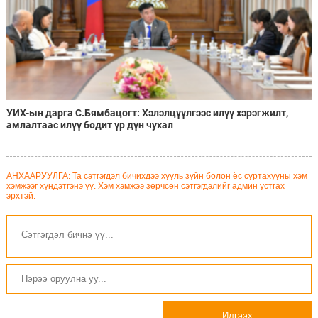
УИХ-ын дарга С.Бямбацогт: Хэлэлцүүлгээс илүү хэрэгжилт,
амлалтаас илүү бодит үр дүн чухал
АНХААРУУЛГА: Та сэтгэгдэл бичихдээ хууль зүйн болон ёс суртахууны хэм
хэмжээг хүндэтгэнэ үү. Хэм хэмжээ зөрчсөн сэтгэгдэлийг админ устгах
эрхтэй.
Илгээх