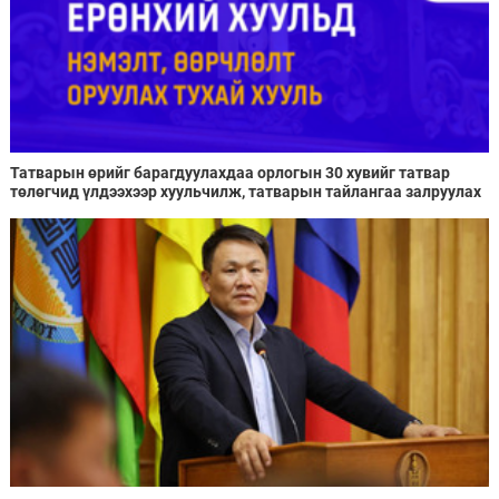
Татварын өрийг барагдуулахдаа орлогын 30 хувийг татвар
төлөгчид үлдээхээр хуульчилж, татварын тайлангаа залруулах
хугацааг хоёр жил болгон сунгажээ