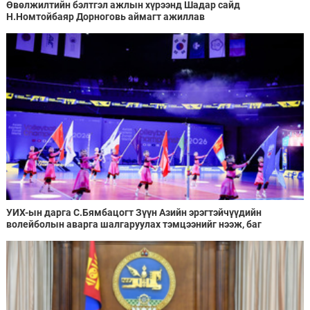
Өвөлжилтийн бэлтгэл ажлын хүрээнд Шадар сайд
Н.Номтойбаяр Дорноговь аймагт ажиллав
УИХ-ын дарга С.Бямбацогт Зүүн Азийн эрэгтэйчүүдийн
волейболын аварга шалгаруулах тэмцээнийг нээж, баг
тамирчдад амжилт хүслээ