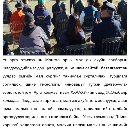
Уг арга хэмжээ нь Монгол орны мал аж ахуйн салбарын
шилдэгүүдийг нэг дор цуглуулж, ашиг шим сайтай, баталгаажсан
үүлдэр омгийн мал сүргийг таниулан сурталчлах, туршлага
солилцох, шинэ технологи, инновацыг түгээн дэлгэрүүлэх
зорилготой юм. Арга хэмжээг нээж ХХААХҮ-ийн сайд Ж.Энхбаяр
хэлэхдээ, “Бид газар тариалан, мал аж ахуйг төгс хослуулж, ашиг
шимт малын тоо толгойг нэмэгдүүлэх, тариалангийн талбайг
өргөжүүлэх зорилт тавин ажиллаж байна. Улсын хэмжээнд “Шинэ
хоршоо” хөдөлгөөн өрнөж, малчид нэгдэн малын ашиг шимийг