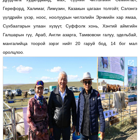
Герефорд, Халимаг, Лимүзин, Казакын цагаан толгойт, Сэлэнгэ
үүлдрийн үхэр, ноос, ноолуурын чиглэлийн Эрчмийн хар ямаа,
Сүхбаатарын улаан хүзүүт, Суффолк хонь, Хэнтий аймгийн
Галшарын гүү, Араб, Англи азарга, Тамвовски галуу, эдельбай,
мангалийца тоорой зэрэг нийт 20 гаруй бод, 14 бог мал
оролцлоо.