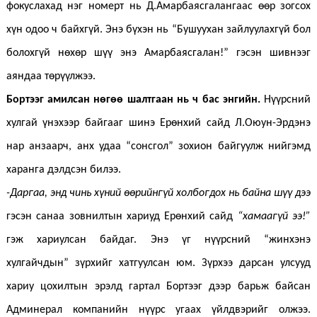
фокуслахад нэг номерт нь Д.Амарбаясгалангаас өөр зогсох
хүн одоо ч байхгүй. Энэ бүхэн нь “Бушуухан зайлуулахгүй бол
болохгүй нөхөр шүү энэ Амарбаясгалан!” гэсэн шивнээг
аяндаа төрүүлжээ.
Бортээг амилсан нөгөө шалтгаан нь ч бас энгийн.
Нүүрсний
хулгай үнэхээр байгааг шинэ Ерөнхий сайд Л.Оюун-Эрдэнэ
нар анзаарч, анх удаа “сонсгол” зохион байгуулж нийгэмд
харанга дэлдсэн билээ.
-Даргаа, энд чинь хүний өөрийнгүй холбогдох нь байна шүү дээ
гэсэн санаа зовнилтын хариуд Ерөнхий сайд
“хамаагүй ээ!”
гэж хариулсан байдаг. Энэ үг нүүрсний “жинхэнэ
хулгайчдын” зүрхийг хатгуулсан юм. Зүрхээ дарсан улсууд
хариу цохилтын эрэлд гартал Бортээг дээр барьж байсан
Админерал компанийн нүүрс угаах үйлдвэрийг олжээ.