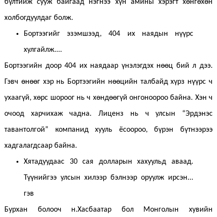
бүлтийж сууж байгаад нэгнээ хүн амины хэрэгт хөнгөхөн
холбогдуулдаг болж.
Бортээгийг эзэмшээд, 404 их наядын нүүрс
хулгайлж....
Бортээгийн доор 404 их наядаар үнэлэгдэх нөөц бий л дээ.
Гэвч өнөөг хэр нь Бортээгийн нөөцийн талбайд хүрз нүүрс ч
ухаагүй, хөрс шороог нь ч хөндөөгүй онгоноороо байна. Хэн ч
очоод харчихаж чадна. Лиценз нь ч улсын “Эрдэнэс
тавантолгой” компанид хууль ёсоороо, бүрэн бүтнээрээ
хадгалагдсаар байна.
Хятадуудаас 30 сая долларын хахуульд аваад.
Түүнийгээ улсын хилээр бэлнээр оруулж ирсэн...
гэв
Бурхан болооч н.Хасбаатар бол Монголын хувийн