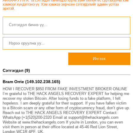
АНХААРУУЛГА: Та сэтгэгдэл бичихдээ хууль зүйн болон ёс суртахууны хэм
хэмжээг хүндэтгэнэ үү. Хэм хэмжээ зөрчсөн сэтгэгдэлийг админ устгах
эрхтэй.
Илгээх
Сэтгэгдэл (9)
Bram Orrie (149.102.238.165)
HOW I RECOVER $850 FROM FAKE INVESTMENT BROKER ONLINE
I’m grateful to THE HACK ANGELS RECOVERY EXPERT for helping me
recover my stolen Bitcoin. After losing funds to a fake platform, I felt
hopeless. I am deeply grateful for their support. If you have fallen victim
to a Bitcoin scam or any other form of cryptocurrency fraud, don’t give up.
Reach out to THE HACK ANGELS RECOVERY EXPERT Contact:
WhatsApp (+1(520)200-2320 Email at support@thehackangels.com
Website at www.thehackangels.com If you're in London, you can even
visit them in person at their office located at 45-46 Red Lion Street,
London WC1R 4PF, UK.