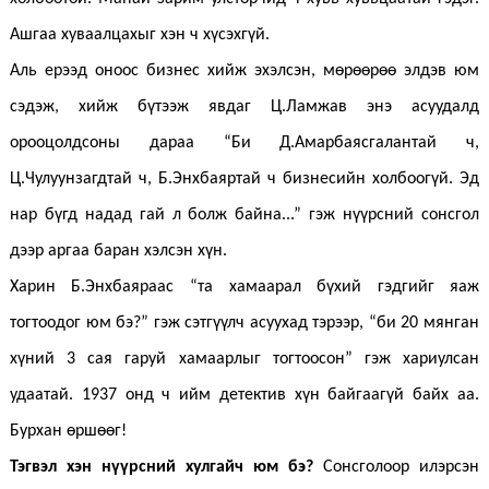
Ашгаа хуваалцахыг хэн ч хүсэхгүй.
Аль ерээд оноос бизнес хийж эхэлсэн, мөрөөрөө элдэв юм
сэдэж, хийж бүтээж явдаг Ц.Ламжав энэ асуудалд
орооцолдсоны дараа “Би Д.Амарбаясгалантай ч,
Ц.Чулуунзагдтай ч, Б.Энхбаяртай ч бизнесийн холбоогүй. Эд
нар бүгд надад гай л болж байна...” гэж нүүрсний сонсгол
дээр аргаа баран хэлсэн хүн.
Харин Б.Энхбаяраас “та хамаарал бүхий гэдгийг яаж
тогтоодог юм бэ?” гэж сэтгүүлч асуухад тэрээр, “би 20 мянган
хүний 3 сая гаруй хамаарлыг тогтоосон” гэж хариулсан
удаатай. 1937 онд ч ийм детектив хүн байгаагүй байх аа.
Бурхан өршөөг!
Тэгвэл хэн нүүрсний хулгайч юм бэ?
Сонсголоор илэрсэн