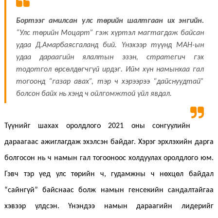
Бортээг амилсан улс төрийн шалтгаан их энгийн.
“Улс төрийн Моцарт” гэж хүртэл магтагдаж байсан
удаа Д.Амарбаясгаланд бий. Үнэхээр түүнд МАН-ын
удаа дараагийн ялалтын эзэн, стратегич гэх
тодотгол өрсөлдөгчгүй ирдэг. Ийм хүн намынхаа гал
тогоонд “газар авах”, тэр ч хэрээрээ “дайснуудтай”
болсон байх нь хэнд ч ойлгомжтой үйл явдал.
Түүнийг шахах оролдлого 2021 оны сонгуулийн
дараагаас ажиглагдаж эхэлсэн байдаг. Хэрэг эрхлэхийн дарга
болгосон нь ч намын гал тогооноос холдуулах оролдлого юм.
Гэвч тэр үед улс төрийн ч, гудамжны ч нөхцөл байдал
“сайнгүй” байснаас болж намын генсекийн сандалтайгаа
хэвээр үлдсэн. Үнэндээ намын дараагийн лидерийг