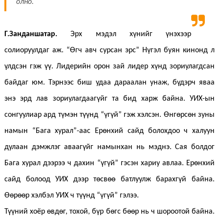
олно.
Г.Занданшатар.
Эрх мэдэл хүнийг үнэхээр
солиоруулдаг аж. “Өгч авч сурсан эрс” Нүгэл буян кинонд л
үлдсэн гэж үү. Лидерийн орон зай лидер хүнд зориулагдсан
байдаг юм. Тэрнээс биш удаа дараалан унаж, бүдэрч яваа
энэ эрд лав зориулагдаагүйг та бид харж байна. УИХ-ын
сонгуулиар ард түмэн түүнд “үгүй” гэж хэлсэн. Өнгөрсөн зуны
намын “Бага хурал”-аас Ерөнхий сайд болохдоо ч халуун
дулаан дэмжлэг аваагүйг намынхан нь мэднэ. Сая болдог
Бага хурал дээрээ ч дахин “үгүй” гэсэн хариу авлаа. Ерөнхий
сайд болоод УИХ дээр төсвөө батлуулж барахгүй байна.
Өөрөөр хэлбэл УИХ ч түүнд “үгүй” гэлээ.
Түүний хоёр өвдөг, тохой, бүр бөгс бөөр нь ч шороотой байна.