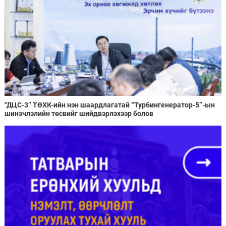
"ДЦС-3” ТӨХК-ийн нэн шаардлагатай “Турбингенератор-5”-ын
шинэчлэлийн төсвийг шийдвэрлэхээр болов