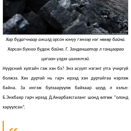
Хар будагчнаар ажилд орсон юмуу гэмээр нэг нөхөр байна.
Харсан бүхнээ будаж байна. Г. Занданшатар л ганцаараа
цагаан үлдэх шинжтэй.
Нүүрсний хулгайч гэж хэн бэ? Энэ асуулт нэгэнт утга учиргүй
болжээ. Хэн дуртай нь гарч ирээд хэн дуртайгаа нэрлэж
байна. За ингэж булзааруулж байхаар шууд л хэлье:
Б.Энхбаяр гарч ирээд Д.Амарбаясгаланг шонд өлгөж “олонд
харуулсан”.