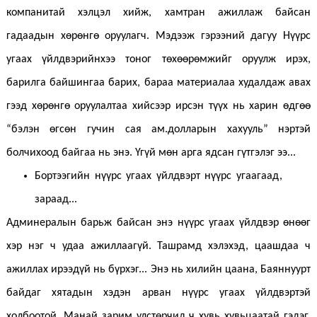
компанитай хэлцэл хийж, хамтран ажиллаж байсан
гадаадын хөрөнгө оруулагч. Мэдээж гэрээний дагуу Нүүрс
угаах үйлдвэрийнхээ тоног төхөөрөмжийг оруулж ирэх,
барилга байшингаа барих, бараа материалаа худалдаж авах
гээд хөрөнгө оруулалтаа хийсээр ирсэн түүх нь харин өдгөө
“бэлэн өгсөн гучин сая ам.долларын хахууль” нэртэй
болчихоод байгаа нь энэ. Үгүй мөн арга ядсан гүтгэлэг ээ...
Бортээгийн нүүрс угаах үйлдвэрт нүүрс угаагаад,
зараад...
Админералын барьж байсан энэ нүүрс угаах үйлдвэр өнөөг
хэр нэг ч удаа ажиллаагүй. Ташрамд хэлэхэд, цаашдаа ч
ажиллах ирээдүй нь бүрхэг... Энэ нь хилийн цаана, Баяннуурт
байдаг хятадын хэдэн арван нүүрс угаах үйлдвэртэй
холбоотой. Манай зарим улстөрчид ч хувь хувьцаатай гэдэг.