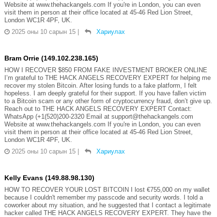
Website at www.thehackangels.com If you're in London, you can even
visit them in person at their office located at 45-46 Red Lion Street,
London WC1R 4PF, UK.
2025 оны 10 сарын 15
|
Хариулах
Bram Orrie (149.102.238.165)
HOW I RECOVER $850 FROM FAKE INVESTMENT BROKER ONLINE
I’m grateful to THE HACK ANGELS RECOVERY EXPERT for helping me
recover my stolen Bitcoin. After losing funds to a fake platform, I felt
hopeless. I am deeply grateful for their support. If you have fallen victim
to a Bitcoin scam or any other form of cryptocurrency fraud, don’t give up.
Reach out to THE HACK ANGELS RECOVERY EXPERT Contact:
WhatsApp (+1(520)200-2320 Email at support@thehackangels.com
Website at www.thehackangels.com If you're in London, you can even
visit them in person at their office located at 45-46 Red Lion Street,
London WC1R 4PF, UK.
2025 оны 10 сарын 15
|
Хариулах
Kelly Evans (149.88.98.130)
HOW TO RECOVER YOUR LOST BITCOIN I lost €755,000 on my wallet
because I couldn't remember my passcode and security words. I told a
coworker about my situation, and he suggested that I contact a legitimate
hacker called THE HACK ANGELS RECOVERY EXPERT. They have the