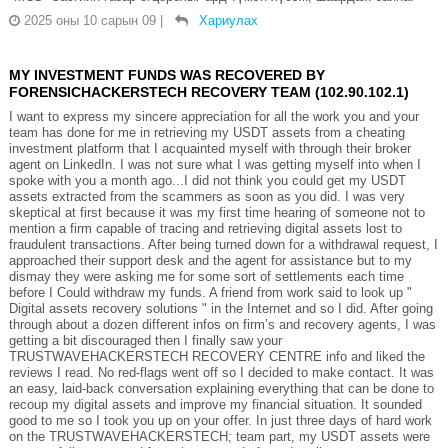
2025 оны 10 сарын 09
|
Хариулах
MY INVESTMENT FUNDS WAS RECOVERED BY
FORENSICHACKERSTECH RECOVERY TEAM (102.90.102.1)
I want to express my sincere appreciation for all the work you and your
team has done for me in retrieving my USDT assets from a cheating
investment platform that I acquainted myself with through their broker
agent on LinkedIn. I was not sure what I was getting myself into when I
spoke with you a month ago...I did not think you could get my USDT
assets extracted from the scammers as soon as you did. I was very
skeptical at first because it was my first time hearing of someone not to
mention a firm capable of tracing and retrieving digital assets lost to
fraudulent transactions. After being turned down for a withdrawal request, I
approached their support desk and the agent for assistance but to my
dismay they were asking me for some sort of settlements each time
before I Could withdraw my funds. A friend from work said to look up "
Digital assets recovery solutions " in the Internet and so I did. After going
through about a dozen different infos on firm’s and recovery agents, I was
getting a bit discouraged then I finally saw your
TRUSTWAVEHACKERSTECH RECOVERY CENTRE info and liked the
reviews I read. No red-flags went off so I decided to make contact. It was
an easy, laid-back conversation explaining everything that can be done to
recoup my digital assets and improve my financial situation. It sounded
good to me so I took you up on your offer. In just three days of hard work
on the TRUSTWAVEHACKERSTECH; team part, my USDT assets were