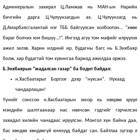
Админералын захирал Ц.Ламжав нь МАН-ын Нарийн
бичгийн дарга Ц.Чулуунзагдын ах. Ц.Чулуунзагд нь
Д.Амарбаясгалантай нэг ТББ байгуулсан холбоотон... “хөөе
бараг болчих юм бишүү...!”. Ингээд агуу том мафийг илрүүлэх
ажил эхлэв. Харин илдний ир, будагны багс нь Б.Энхбаяр
болж, хар будагтай том хувингаа бариад ажилдаа оржээ.
Б.Энхбаярын “жадалсан газар” ба бодит байдал:
н.Хасбаатарыг Бортээг дээр “нухсан”. Нухаад
чандарлацан!
Үүнийг сонссон н.Хасбаатарын эхнэр нь нөхрөө эрүүл
мэндийн шалтгаанаар нас нөхчсөн гэдгийг гэрчилсэн
захидал хилийн чанадаас ирүүлсэн. Монгол хүн байна даа,
бас хөндөх хөндөхгүй юмнууд байдаг сан. Байтлаа зүгээр л