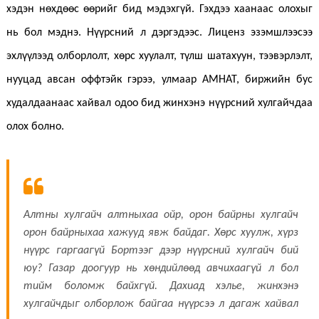
хэдэн нөхдөөс өөрийг бид мэдэхгүй. Гэхдээ хаанаас олохыг
нь бол мэднэ. Нүүрсний л дэргэдээс. Лиценз эзэмшлээсээ
эхлүүлээд олборлолт, хөрс хуулалт, түлш шатахуун, тээвэрлэлт,
нууцад авсан оффтэйк гэрээ, улмаар АМНАТ, биржийн бус
худалдаанаас хайвал одоо бид жинхэнэ нүүрсний хулгайчдаа
олох болно.
Алтны хулгайч алтныхаа ойр, орон байрны хулгайч
орон байрныхаа хажууд явж байдаг. Хөрс хуулж, хүрз
нүүрс гаргаагүй Бортээг дээр нүүрсний хулгайч бий
юу? Газар доогуур нь хөндийлөөд авчихаагүй л бол
тийм боломж байхгүй. Дахиад хэлье, жинхэнэ
хулгайчдыг олборлож байгаа нүүрсээ л дагаж хайвал