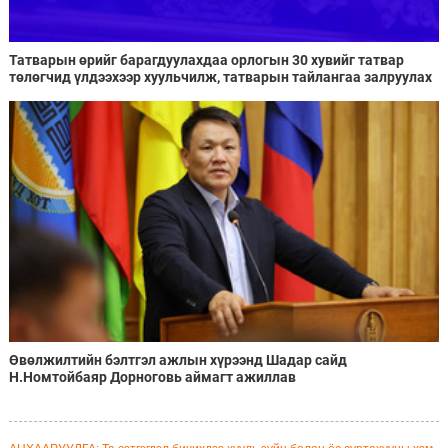
Татварын өрийг барагдуулахдаа орлогын 30 хувийг татвар
төлөгчид үлдээхээр хуульчилж, татварын тайлангаа залруулах
хугацааг хоёр жил болгон сунгажээ
Өвөлжилтийн бэлтгэл ажлын хүрээнд Шадар сайд
Н.Номтойбаяр Дорноговь аймагт ажиллав