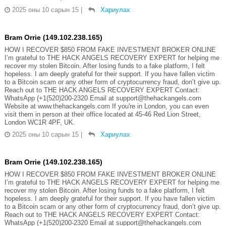
2025 оны 10 сарын 15
|
Хариулах
Bram Orrie (149.102.238.165)
HOW I RECOVER $850 FROM FAKE INVESTMENT BROKER ONLINE
I’m grateful to THE HACK ANGELS RECOVERY EXPERT for helping me
recover my stolen Bitcoin. After losing funds to a fake platform, I felt
hopeless. I am deeply grateful for their support. If you have fallen victim
to a Bitcoin scam or any other form of cryptocurrency fraud, don’t give up.
Reach out to THE HACK ANGELS RECOVERY EXPERT Contact:
WhatsApp (+1(520)200-2320 Email at support@thehackangels.com
Website at www.thehackangels.com If you're in London, you can even
visit them in person at their office located at 45-46 Red Lion Street,
London WC1R 4PF, UK.
2025 оны 10 сарын 15
|
Хариулах
Bram Orrie (149.102.238.165)
HOW I RECOVER $850 FROM FAKE INVESTMENT BROKER ONLINE
I’m grateful to THE HACK ANGELS RECOVERY EXPERT for helping me
recover my stolen Bitcoin. After losing funds to a fake platform, I felt
hopeless. I am deeply grateful for their support. If you have fallen victim
to a Bitcoin scam or any other form of cryptocurrency fraud, don’t give up.
Reach out to THE HACK ANGELS RECOVERY EXPERT Contact:
WhatsApp (+1(520)200-2320 Email at support@thehackangels.com