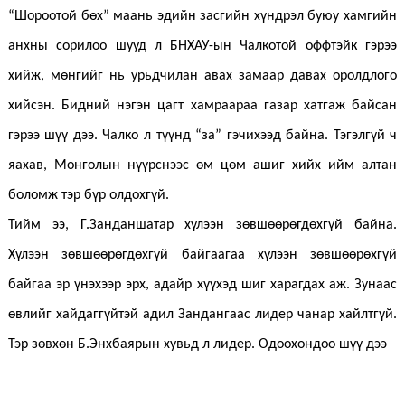
“Шороотой бөх” маань эдийн засгийн хүндрэл буюу хамгийн
анхны сорилоо шууд л БНХАУ-ын Чалкотой оффтэйк гэрээ
хийж, мөнгийг нь урьдчилан авах замаар давах оролдлого
хийсэн. Бидний нэгэн цагт хамраараа газар хатгаж байсан
гэрээ шүү дээ. Чалко л түүнд “за” гэчихээд байна. Тэгэлгүй ч
яахав, Монголын нүүрснээс өм цөм ашиг хийх ийм алтан
боломж тэр бүр олдохгүй.
Тийм ээ, Г.Занданшатар хүлээн зөвшөөрөгдөхгүй байна.
Хүлээн зөвшөөрөгдөхгүй байгаагаа хүлээн зөвшөөрөхгүй
байгаа эр үнэхээр эрх, адайр хүүхэд шиг харагдах аж. Зунаас
өвлийг хайдаггүйтэй адил Зандангаас лидер чанар хайлтгүй.
Тэр зөвхөн Б.Энхбаярын хувьд л лидер. Одоохондоо шүү дээ