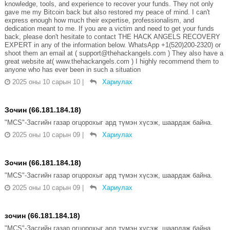
knowledge, tools, and experience to recover your funds. They not only
gave me my Bitcoin back but also restored my peace of mind. I can't
express enough how much their expertise, professionalism, and
dedication meant to me. If you are a victim and need to get your funds
back, please don't hesitate to contact THE HACK ANGELS RECOVERY
EXPERT in any of the information below. WhatsApp +1(520)200-2320) or
shoot them an email at ( support@thehackangels.com ) They also have a
great website at( www.thehackangels.com ) I highly recommend them to
anyone who has ever been in such a situation
2025 оны 10 сарын 10
|
Хариулах
Зочин (66.181.184.18)
"MCS"-Засгийн газар огцорохыг ард түмэн хүсэж, шаардаж байна.
2025 оны 10 сарын 09
|
Хариулах
Зочин (66.181.184.18)
"MCS"-Засгийн газар огцорохыг ард түмэн хүсэж, шаардаж байна.
2025 оны 10 сарын 09
|
Хариулах
зочин (66.181.184.18)
"MCS"-Засгийн газар огцорохыг ард түмэн хүсэж, шаардаж байна.