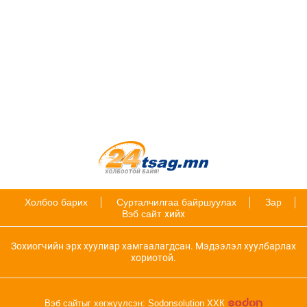
Холбоо барих
Сурталчилгаа байршуулах
Зар
Вэб сайт
хийх
Зохиогчийн эрх хуулиар хамгаалагдсан. Мэдээлэл хуулбарлах
хориотой.
Вэб сайтыг хөгжүүлсэн: Sodonsolution ХХК