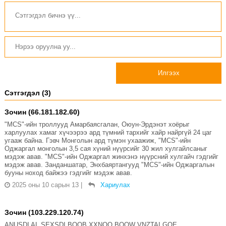
Илгээх
Сэтгэгдэл (3)
Зочин (66.181.182.60)
"MCS"-ийн троллууд Амарбаясгалан, Оюун-Эрдэнэт хоёрыг
харлуулах хамаг хүчээрээ ард түмний тархийг хайр найргүй 24 цаг
угааж байна. Гэвч Монголын ард түмэн ухаажиж, "MCS"-ийн
Оджаргал монголын 3,5 сая хүний нүүрсийг 30 жил хулгайлсаныг
мэдэж авав. "MCS"-ийн Оджаргал жинхэнэ нүүрсний хулгайч гэдгийг
мэдэж авав. Занданшатар, Энхбаяртангууд "MCS"-ийн Оджаргалын
бууны ноход байжээ гэдгийг мэдэж авав.
2025 оны 10 сарын 13
|
Хариулах
Зочин (103.229.120.74)
ANUSDI AL SEXSDI BOOB XXNOO BOOW VNZTAI GOE