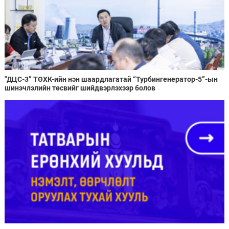
"ДЦС-3” ТӨХК-ийн нэн шаардлагатай “Турбингенератор-5”-ын
шинэчлэлийн төсвийг шийдвэрлэхээр болов