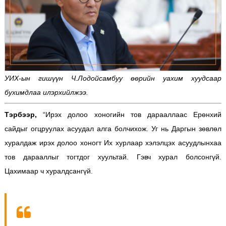
УИХ-ын гишүүн Ч.Лодойсамбуу өөрийн уахим хуудсаар
бухимдлаа илэрхийлжээ.
Тэрбээр,
“Ирэх долоо хоногийн тов дарааллаас Ерөнхий
сайдыг огцруулах асуудал алга болчихож. Уг нь Даргын зөвлөл
хуралдаж ирэх долоо хоногт Их хурлаар хэлэлцэх асуудлынхаа
тов дарааллыг тогтдог хуультай. Гэвч хурал болсонгүй.
Цахимаар ч хуралдсангүй.