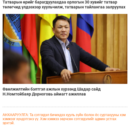
Татварын өрийг барагдуулахдаа орлогын 30 хувийг татвар
төлөгчид үлдээхээр хуульчилж, татварын тайлангаа залруулах
хугацааг хоёр жил болгон сунгажээ
Өвөлжилтийн бэлтгэл ажлын хүрээнд Шадар сайд
Н.Номтойбаяр Дорноговь аймагт ажиллав
АНХААРУУЛГА: Та сэтгэгдэл бичихдээ хууль зүйн болон ёс суртахууны хэм
хэмжээг хүндэтгэнэ үү. Хэм хэмжээ зөрчсөн сэтгэгдэлийг админ устгах
эрхтэй.