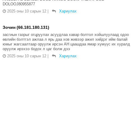
DOLOOJ80955877
2025 оны 10 сарын 12
|
Хариулах
Зочин (66.181.180.131)
засгиын газрыг огцруулах асуудлаа хавар болтол хойшлуулаад одоо
өвлийн бэлтгэл ажлаа л ярь даа хов живээр ажил хийдэг ийм балай
юмыг жагсаалтаар оруулж ирсэн АН цаашдаа ямар хүмүүс их хуралд
оруулж ирэхээ бодох л цаг болж дээ
2025 оны 10 сарын 12
|
Хариулах