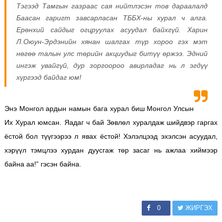
Тэгээд Тамгын газраас сая нийтлэсэн тов дараалалд
Баасан гаригт завсарласан ТББХ-ны хурал ч алга.
Ерөнхий сайдыг огцруулах асуудал байхгүй. Харин
Л.Оюун-Эрдэнийн хянан шалгах түр хороо гэх мэт
нөгөө талын улс төрийн акциудыг битүү өржээ. Эдний
ингэж увайгүй, дур зоргоороо авирладаг нь л эгдүү
хүргээд байдаг юм!
Энэ Монгол ардын намын бага хурал биш Монгол Улсын
Их Хурал юмсан. Яадаг ч бай Зөвлөл хуралдаж шийдвэр гаргах
ёстой бол түүгээрээ л явах ёстой! Хэлэлцээд эхэлсэн асуудал,
хэрүүл тэмцлээ хурдан дуусгаж төр засаг нь ажлаа хиймээр
байна аа!” гэсэн байна.
0
ЖИРГЭХ