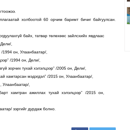
гтоожээ.
ллагаатай холбоотой 60 орчим баримт бичиг байгуулсан.
огдуулахгүй байх, татвар төлөхөөс зайлсхийх явдлаас
 Дели/,
/1994 он, Улаанбаатар/,
эр” /1994 он, Дели/,
үй зорчих тухай хэлэлцээр” /2005 он, Дели/,
ай хамтарсан мэдэгдэл” /2015 он, Улаанбаатар/,
, Улаанбаатар/,
барт хамтран ажиллах тухай хэлэлцээр” /2015 он,
аатар/ зэргийг дурдаж болно.