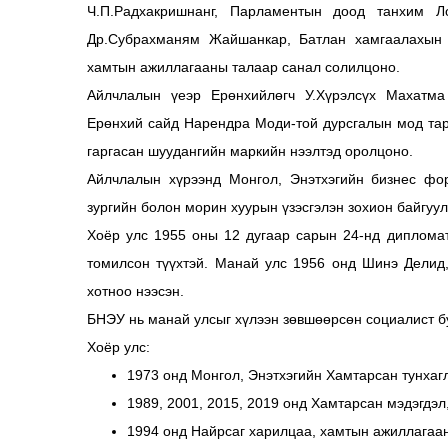
Ч.П.Радхакришнанг, Парламентын доод танхим Л
Др.Субрахманям Жайшанкар, Батлан хамгаалахын с
хамтын ажиллагааны талаар санал солилцоно.
Айлчлалын үеэр Ерөнхийлөгч У.Хүрэлсүх Махатма 
Ерөнхий сайд Нарендра Моди-той дурсгалын мод тар
гаргасан шуудангийн маркийн нээлтэд оролцоно.
Айлчлалын хүрээнд Монгол, Энэтхэгийн бизнес фор
зургийн болон морин хуурын үзэсгэлэн зохион байгуул
Хоёр улс 1955 оны 12 дугаар сарын 24-нд диплома
томилсон түүхтэй. Манай улс 1956 онд Шинэ Делид
хотноо нээсэн.
БНЭУ нь манай улсыг хүлээн зөвшөөрсөн социалист б
Хоёр улс:
1973 онд Монгол, Энэтхэгийн Хамтарсан тунхаг
1989, 2001, 2015, 2019 онд Хамтарсан мэдэгдэл
1994 онд Найрсаг харилцаа, хамтын ажиллагаан