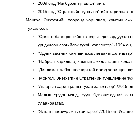
2009 онд “Иж бүрэн түншлэл”-ийн,
2015 онд “Стратегийн түншлэл”-ийн харилцаа то
Монгол, Энэтхэгийн хооронд харилцаа, хамтын ажи
Тухайлбал:
“Орлого ба хөрөнгийн татварыг давхардуулан н
урьдчилан сэргийлэх тухай хэлэлцээр” /1994 он,
“Эдийн засгийн хамтын ажиллагааны хэлэлцээр” 
“Найрсаг харилцаа, хамтын ажиллагааны хэлэлцэ
“Дипломат албан паспорттой иргэд харилцан визг
“Монгол, Энэтхэгийн Стратегийн түншлэлийн тух
“Агаарын харилцааны тухай хэлэлцээр” /2015 он
Малын эрүүл мэнд, сүүн бүтээгдэхүүний сал
Улаанбаатар/,
“Ялтан шилжүүлэх тухай гэрээ” /2015 он, Улаанб