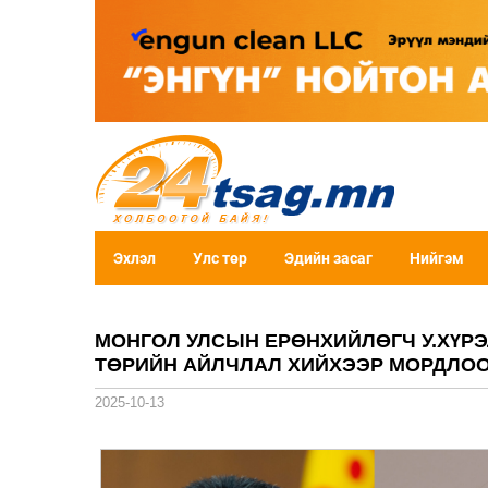
Эхлэл
Улс төр
Эдийн засаг
Нийгэм
МОНГОЛ УЛСЫН ЕРӨНХИЙЛӨГЧ У.ХҮРЭ
ТӨРИЙН АЙЛЧЛАЛ ХИЙХЭЭР МОРДЛО
2025-10-13