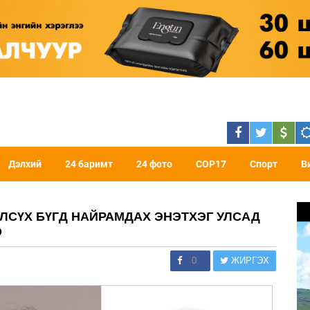
Дэлхий
24 баримт
24 фото
COP17
Спорт
В
ЛСҮХ БҮГД НАЙРАМДАХ ЭНЭТХЭГ УЛСАД
О
0
ЖИРГЭХ