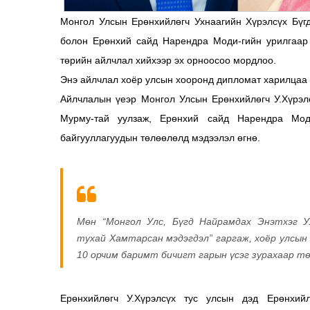
Монгол Улсын Ерөнхийлөгч Ухнаагийн Хүрэлсүх Бүг
болон Ерөнхий сайд Нарендра Моди-гийн урилгаар 
төрийн айлчлал хийхээр эх орноосоо мордлоо.
Энэ айлчлал хоёр улсын хооронд дипломат харилцаа т
Айлчлалын үеэр Монгол Улсын Ерөнхийлөгч У.Хүрэл
Мурму-тай уулзаж, Ерөнхий сайд Нарендра Мод
байгууллагуудын төлөөлөлд мэдээлэл өгнө.
Мөн “Монгол Улс, Бүгд Найрамдах Энэтхэг 
тухай Хамтарсан мэдэгдэл” гаргаж, хоёр улсын
10 орчим баримт бичигт гарын үсэг зурахаар т
Ерөнхийлөгч У.Хүрэлсүх тус улсын дэд Ерөнхий