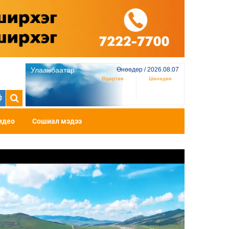
Улаанбаатар
Өнөөдөр / 2026.08.07
Өдөртөө
Шөнөдөө
идео
Сошиал мэдээ