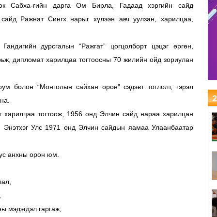
ок Сабха-гийн дарга Ом Бирла, Гадаад хэргийн сайд
айд Ражнат Сингх нарыг хүлээн авч уулзан, харилцаа,
Гандигийн дурсгалын “Ражгат” цогцолборт цэцэг өргөн,
ьж, дипломат харилцаа тогтоосны 70 жилийн ойд зориулан
ум болон “Монголын сайхан орон” сэдэвт тоглолт, гэрэл
2
на.
т харилцаа тогтоож, 1956 онд Элчин сайд нараа харилцан
, Энэтхэг Улс 1971 онд Элчин сайдын яамаа Улаанбаатар
ус анхны орон юм.
лал,
,
ы мэдэгдэл гаргаж,