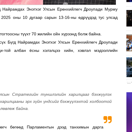
д Найрамдах Энэтхэг Улсын Ерөнхийлөгч Дроупади Мурму
2025 оны 10 дугаар сарын 13-16-ны өдрүүдэд тус улсад
огтоосны түүхт 70 жилийн ойн хүрээнд болж байна.
сүх Бүгд Найрамдах Энэтхэг Улсын Ерөнхийлөгч Дроупади
и-той албан ёсны хэлэлцээ хийн, хэвлэл мэдээллийн
Улсын Стратегийн түншлэлийн харилцааг бэхжүүлэх
 харилцааны эрх зүйн үндсийг бэхжүүлэхтэй холбоотой
өлөвлөж байна.
лөгч бөгөөд Парламентын дээд танхимын дарга