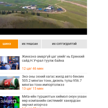
ШИНЭ
ИХ УНШСАН
ИХ СЭТГЭГДЭЛТЭЙ
Жинхэнэ амаргүй цаг үеийг нь Ерөнхий
сайд Н.Учрал туулж байна
12 цаг 46 мин
Энэ оны эхний хагас жилд авто бензин
505.2 мянган тонн, дизель түлш 956.7
мянган тонн импортолжээ
13 цаг 15 мин
Meta-ийн туршилтын хиймэл оюун ухаан
өөр компанийн системийг хакердсан
зөрчил илэрчээ