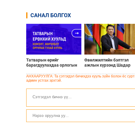
САНАЛ БОЛГОХ
Татварын өрийг
Өвөлжилтийн бэлтгэл
барагдуулахдаа орлогын
ажлын хүрээнд Шадар
30 хувийг татвар төлөгчид
сайд Н.Номтойбаяр
үлдээхээр хуульчилж,
Дорноговь аймагт
АНХААРУУЛГА: Та сэтгэгдэл бичихдээ хууль зүйн болон ёс сурта
татварын тайлангаа
ажиллав
админ устгах эрхтэй.
залруулах хугацааг хоёр
жил болгон сунгажээ