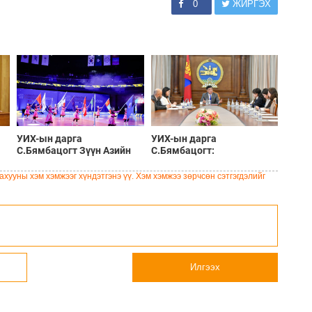
0
ЖИРГЭХ
УИХ-ын дарга
УИХ-ын дарга
С.Бямбацогт Зүүн Азийн
С.Бямбацогт:
эрэгтэйчүүдийн
Хэлэлцүүлгээс илүү
волейболын аварга
хэрэгжилт, амлалтаас илүү
хууны хэм хэмжээг хүндэтгэнэ үү. Хэм хэмжээ зөрчсөн сэтгэгдэлийг
шалгаруулах тэмцээнийг
бодит үр дүн чухал
нээж, баг тамирчдад
амжилт хүслээ
Илгээх