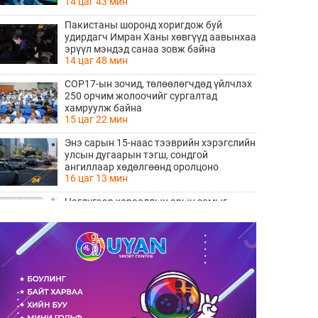
14 цаг 43 мин
Пакистаны шоронд хоригдож буй
удирдагч Имран Ханы хөвгүүд аавынхаа
эрүүл мэндэд санаа зовж байна
14 цаг 48 мин
COP17-ын зочид, төлөөлөгчдөд үйлчлэх
250 орчим жолоочийг сургалтад
хамруулж байна
15 цаг 22 мин
Энэ сарын 15-наас тээврийн хэрэгслийн
улсын дугаарын тэгш, сондгой
ангиллаар хөдөлгөөнд оролцоно
16 цаг 13 мин
Нэгдүгээр хорооллын арын замыг
наймдугаар сарын 6-ны 23:00 цагаас түр
хааж, борооны ус зайлуулах шугамын
16 цаг 15 мин
хөндлөн сэтэлгээ хийнэ
“Туул усан цогцолбор” төслийн
нэгдүгээр шатны ТЭЗҮ-ийг
боловсруулах ажил 90 хувийн
16 цаг 17 мин
гүйцэтгэлтэй байна