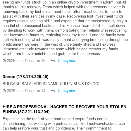
seeing my funds stuck up in an online crypto investment platform, but all
thanks to this recovery Team which helped with their recovery service in
retrieving back my lost investment funds after I reached out to them to
assist with their services in my case. Recovering lost investment funds
requires unique hacking skills and expertise that are possessed by only a
handful of professional hackers. This Finance Team didn't let itself down
by deciding to work with them, demonstrating their reliability in recovering
lost investment funds by retrieving back my funds. I and the family were
Left with nothing which was really a hard and trying time going through the
predicament we were in, the wait of uncertainty lifted and I express
immense gratitude towards the team which helped recover my funds
which I am forever indebted and grateful for their services.
2025 оны 11 сарын 15
|
Хариулах
Зочин (178.174.229.45)
BULGANII BALAI ARDIIN NAMIIN ULUN BUUS DOLDOI
2025 оны 11 сарын 14
|
Хариулах
HIRE A PROFESSIONAL HACKER TO RECOVER YOUR STOLEN
FUNDS (37.221.113.204)
Experiencing the theft of your hard-earned crypto funds can be
disheartening, but working with professionals like Trustwavehackerstech
can help restore your trust and confidence. Their commitment to