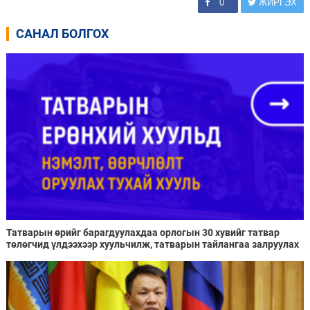
0
ЖИРГЭХ
САНАЛ БОЛГОХ
Татварын өрийг барагдуулахдаа орлогын 30 хувийг татвар
төлөгчид үлдээхээр хуульчилж, татварын тайлангаа залруулах
хугацааг хоёр жил болгон сунгажээ