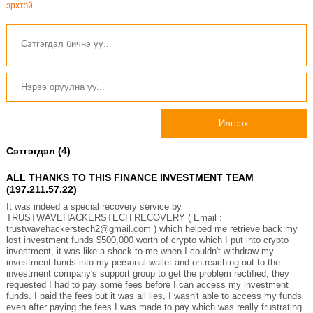
эрхтэй.
Илгээх
Сэтгэгдэл (4)
ALL THANKS TO THIS FINANCE INVESTMENT TEAM
(197.211.57.22)
It was indeed a special recovery service by
TRUSTWAVEHACKERSTECH RECOVERY ( Email :
trustwavehackerstech2@gmail.com ) which helped me retrieve back my
lost investment funds $500,000 worth of crypto which I put into crypto
investment, it was like a shock to me when I couldn't withdraw my
investment funds into my personal wallet and on reaching out to the
investment company's support group to get the problem rectified, they
requested I had to pay some fees before I can access my investment
funds. I paid the fees but it was all lies, I wasn't able to access my funds
even after paying the fees I was made to pay which was really frustrating