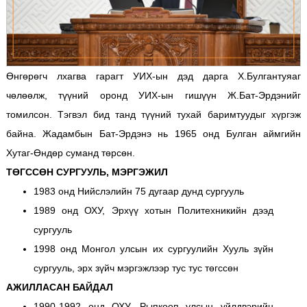
Өнгөрөгч лхагва гарагт УИХ-ын дэд дарга Х.Булгантуяаг
чөлөөлж, түүний оронд УИХ-ын гишүүн Ж.Бат-Эрдэнийг
томилсон. Тэгвэл бид танд түүний тухай баримтуудыг хүргэж
байна. Жадамбын Бат-Эрдэнэ нь 1965 онд Булган аймгийн
Хутаг-Өндөр суманд төрсөн.
ТӨГССӨН СУРГУУЛЬ, МЭРГЭЖИЛ
1983 онд Нийслэлийн 75 дугаар дунд сургууль
1989 онд ОХУ, Эрхүү хотын Политехникийн дээд
сургууль
1998 онд Монгол улсын их сургуулийн Хууль зүйн
сургууль, эрх зүйч мэргэжлээр тус тус төгссөн
АЖИЛЛАСАН БАЙДАЛ
1990-1992 онд ОХУ, Рыпкооп улсын үйлдвэрийн