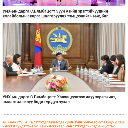
УИХ-ын дарга С.Бямбацогт Зүүн Азийн эрэгтэйчүүдийн
волейболын аварга шалгаруулах тэмцээнийг нээж, баг
тамирчдад амжилт хүслээ
УИХ-ын дарга С.Бямбацогт: Хэлэлцүүлгээс илүү хэрэгжилт,
амлалтаас илүү бодит үр дүн чухал
АНХААРУУЛГА: Та сэтгэгдэл бичихдээ хууль зүйн болон ёс суртахууны хэм
хэмжээг хүндэтгэнэ үү. Хэм хэмжээ зөрчсөн сэтгэгдэлийг админ устгах