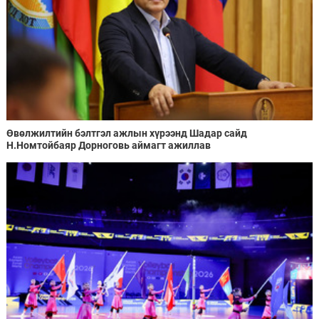
Өвөлжилтийн бэлтгэл ажлын хүрээнд Шадар сайд
Н.Номтойбаяр Дорноговь аймагт ажиллав