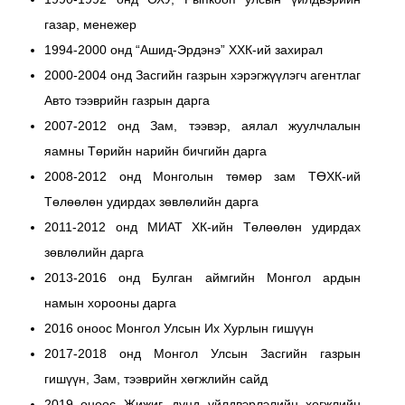
газар, менежер
1994-2000 онд “Ашид-Эрдэнэ” ХХК-ий захирал
2000-2004 онд Засгийн газрын хэрэгжүүлэгч агентлаг
Авто тээврийн газрын дарга
2007-2012 онд Зам, тээвэр, аялал жуулчлалын
яамны Төрийн нарийн бичгийн дарга
2008-2012 онд Монголын төмөр зам ТӨХК-ий
Төлөөлөн удирдах зөвлөлийн дарга
2011-2012 онд МИАТ ХК-ийн Төлөөлөн удирдах
зөвлөлийн дарга
2013-2016 онд Булган аймгийн Монгол ардын
намын хорооны дарга
2016 оноос Монгол Улсын Их Хурлын гишүүн
2017-2018 онд Монгол Улсын Засгийн газрын
гишүүн, Зам, тээврийн хөгжлийн сайд
2019 оноос Жижиг, дунд үйлдвэрлэлийн хөгжлийн