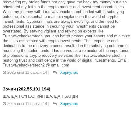
recovering my stolen funds not only gave me back my money but also
reinstated my faith in the crypto market and investment opportunities.
While my journey with Trustwavehackerstech ended with a satisfying
outcome, it's essential to maintain vigilance in the world of crypto
investments. Cybercriminals are always evolving, and the need for
professional assistance in securing your investments cannot be
overstated. By staying vigilant and relying on experts like
Trustwavehackerstech, you can better protect your assets and minimize
the risks associated with crypto investments. Their expertise and
dedication to the recovery process resulted in the satisfying outcome of
recouping the stolen funds. This serves as a reminder of the importance
of professional crypto recovery services like Trustwavehackerstech in
restoring trust and confidence in the world of digital investments. Email:
Trustwavehackerstech2 @ gmail com
2025 оны 11 сарын 14
|
Хариулах
Зочин (202.55.191.194)
ШАЛДАН СҮНЭЭГИЙН ШАЛДАН БАНДИ
2025 оны 11 сарын 14
|
Хариулах