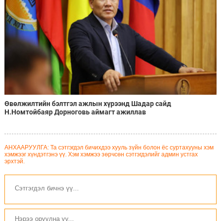
Өвөлжилтийн бэлтгэл ажлын хүрээнд Шадар сайд
Н.Номтойбаяр Дорноговь аймагт ажиллав
АНХААРУУЛГА: Та сэтгэгдэл бичихдээ хууль зүйн болон ёс суртахууны хэм
хэмжээг хүндэтгэнэ үү. Хэм хэмжээ зөрчсөн сэтгэгдэлийг админ устгах
эрхтэй.