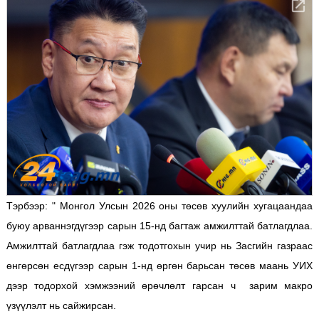
Тэрбээр: " Монгол Улсын 2026 оны төсөв хуулийн хугацаандаа
буюу арваннэгдүгээр сарын 15-нд багтаж амжилттай батлагдлаа.
Амжилттай батлагдлаа гэж тодотгохын учир нь Засгийн газраас
өнгөрсөн есдүгээр сарын 1-нд өргөн барьсан төсөв маань УИХ
дээр тодорхой хэмжээний өрөчлөлт гарсан ч зарим макро
үзүүлэлт нь сайжирсан.