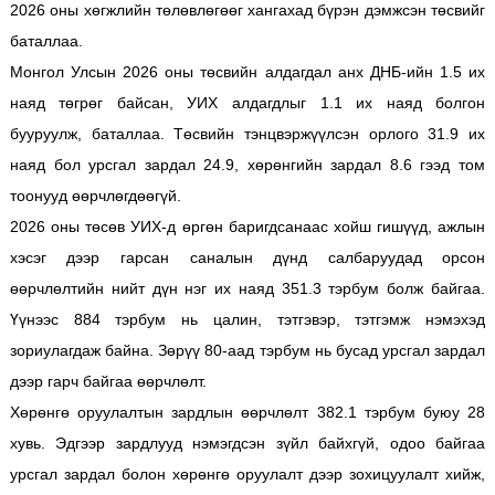
2026 оны хөгжлийн төлөвлөгөөг хангахад бүрэн дэмжсэн төсвийг
баталлаа.
Монгол Улсын 2026 оны төсвийн алдагдал анх ДНБ-ийн 1.5 их
наяд төгрөг байсан, УИХ алдагдлыг 1.1 их наяд болгон
бууруулж, баталлаа. Төсвийн тэнцвэржүүлсэн орлого 31.9 их
наяд бол урсгал зардал 24.9, хөрөнгийн зардал 8.6 гээд том
тоонууд өөрчлөгдөөгүй.
2026 оны төсөв УИХ-д өргөн баригдсанаас хойш гишүүд, ажлын
хэсэг дээр гарсан саналын дүнд салбаруудад орсон
өөрчлөлтийн нийт дүн нэг их наяд 351.3 тэрбум болж байгаа.
Үүнээс 884 тэрбум нь цалин, тэтгэвэр, тэтгэмж нэмэхэд
зориулагдаж байна. Зөрүү 80-аад тэрбум нь бусад урсгал зардал
дээр гарч байгаа өөрчлөлт.
Хөрөнгө оруулалтын зардлын өөрчлөлт 382.1 тэрбум буюу 28
хувь. Эдгээр зардлууд нэмэгдсэн зүйл байхгүй, одоо байгаа
урсгал зардал болон хөрөнгө оруулалт дээр зохицуулалт хийж,