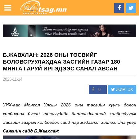
Б.ЖАВХЛАН: 2026 ОНЫ ТӨСВИЙГ
БОЛОВСРУУЛАХДАА ЗАСГИЙН ГАЗАР 180
МЯНГА ГАРУЙ ИРГЭДЭЭС САНАЛ АВСАН
2025-11-14
0
ЖИРГЭХ
УИХ-аас Монгол Улсын 2026 оны төсвийн хууль болон
холбогдох бусад төслүүдийг батлагдсантай холбогдуулж
Засгийн газрын холбогдох сайд нар мэдээлэл хийлээ. Энэ үеэр
Сангийн сайд Б.Жавхлан: