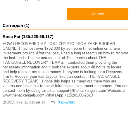
Илгээх
Сэтгэгдэл (1)
Rosa Fat (185.220.69.117)
HOW I RECOVERED MY LOST CRYPTO FROM FAKE BROKER
ONLINE. I had lost over $752,000 by someone I met online on a fake
investment project. After the loss, I had a long research on how to recover
the lost funds. I came across a lot of Testimonies about THE
HACKANGEL RECOVERY TEAMS. I contacted them providing the
necessary information and it took the experts about 48 hours to locate
and help recover my stolen money. If anyone is looking for a Recovery
firm to Recover your lost Crypto. You can contact THE HACKANGEL
RECOVERY TEAMS . I hope this helps as many out there who are
victims and have lost to these fake online investment scammers. You can
contact them by using Email at support@thehackangels.com Website at
www.thehackangels.com WhatsApp +1(520)200-2320
2025 оны 11 сарын 14
|
Хариулах