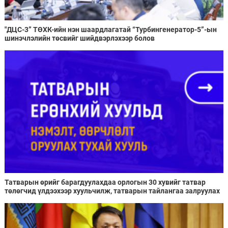
"ДЦС-3” ТӨХК-ийн нэн шаардлагатай “Турбингенератор-5”-ын
шинэчлэлийн төсвийг шийдвэрлэхээр болов
Татварын өрийг барагдуулахдаа орлогын 30 хувийг татвар
төлөгчид үлдээхээр хуульчилж, татварын тайлангаа залруулах
хугацааг хоёр жил болгон сунгажээ