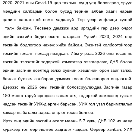
2020, 2021 оны Covid-19 цар тахлын хүнд үед боловсрол, эрүүл
мэндийн салбарын болон бусад төрийн албан хаагч нарын
цалинг хангалттай нэмж чадаагүй. Тэр үеэр инфляци хүчтэй
тэлж байсан. Төсвөөр дамжиж ард иргэдийн гар дээр очдог
эдийн засгийн бодит өсөлт татарсан. Үүнийг 2023, 2024 онд
төсвийн бодлогоор нөхөж хийж байсан. Энэнтэй холбоотойгоор
төсвийн тэлэлт нэлээд явагдсан. Ийм учраас 2026 оны төсөв нь
төсвийн тэлэлтийг тодорхой хэмжэгээр хязгаарлаж, ДНБ болон
эдийн засгийн өсөлтөд эзлэх хувийн хэвшлийн орон зайг тэлэх,
баялаг бүтээгч салбараа дэмжих төсөл болсноороо онцлогтой.
Дээрээс нь 2026 оны төсвийг боловсруулахдаа Засгийн газар
180 мянга гаруй иргэдээс санал авч, тодорхой хэмжээнд тусгаж
чадсан төсвийг УИХ-д өргөн барьсан. УИХ гол үзэл баримтлалыг
хэвээр нь баталснаараа онцлог төсөв боллоо.
Ирэх онд эдийн засгийн өсөлт маань 5.7 хувь, ДНБ 102 их наяд
хүрэхээр гол өөрчлөлтөө хадгалж чадсан. Өөрөөр хэлбэл, УИХ