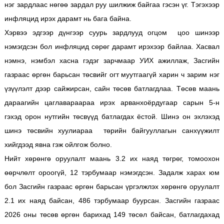
нэг зардлаас нөгөө зардал руу шилжиж байгаа гэсэн үг. Тэгэхээр
инфляцид ирэх дарамт нь бага байна.
Хэрвээ эдгээр дүнгээр суурь зардлууд огцом цоо шинээр
нэмэгдсэн бол инфляцид сөрөг дарамт ирэхээр байлаа. Хасвал
нэмнэ, нэмбэл хасна гэдэг зарчмаар УИХ ажиллаж, Засгийн
газраас өргөн барьсан төсвийг огт муутгаагүй харин ч зарим нэг
үзүүлэлт дээр сайжирсан, сайн төсөв батлагдлаа. Төсөв маань
дараагийн цаглавараараа ирэх арванхоёрдугаар сарын 5-н
гэхэд орон нутгийн төсвүүд батлагдах ёстой. Шинэ он эхлэхэд
шинэ төсвийн хуулиараа төрийн байгууллагын санхүүжилт
хийгдээд явна гэж ойлгож болно.
Нийт хөрөнгө оруулалт маань 3.2 их наяд төгрөг, томоохон
өөрчлөлт ороогүй, 12 тэрбумаар нэмэгдсэн. Задалж харах юм
бол Засгийн газраас өргөн барьсан үргэлжлэх хөрөнгө оруулалт
2.1 их наяд байсан, 486 тэрбумаар буурсан. Засгийн газраас
2026 оны төсөв өргөн барихад 149 төсөл байсан, батлагдахад