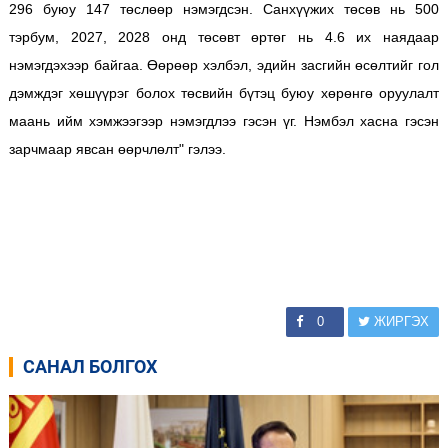
296 буюу 147 төслөөр нэмэгдсэн. Санхүүжих төсөв нь 500
тэрбум, 2027, 2028 онд төсөвт өртөг нь 4.6 их наядаар
нэмэгдэхээр байгаа. Өөрөөр хэлбэл, эдийн засгийн өсөлтийг гол
дэмждэг хөшүүрэг болох төсвийн бүтэц буюу хөрөнгө оруулалт
маань ийм хэмжээгээр нэмэгдлээ гэсэн үг. Нэмбэл хасна гэсэн
зарчмаар явсан өөрчлөлт" гэлээ.
0
ЖИРГЭХ
САНАЛ БОЛГОХ