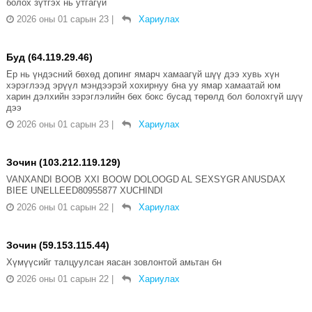
болох зүтгэх нь утгагүй
2026 оны 01 сарын 23
|
Хариулах
Буд (64.119.29.46)
Ер нь үндэсний бөхөд допинг ямарч хамаагүй шүү дээ хувь хүн
хэрэглээд эрүүл мэндээрэй хохирнуу бна уу ямар хамаатай юм
харин дэлхийн зэрэглэлийн бөх бокс бусад төрөлд бол болохгүй шүү
дээ
2026 оны 01 сарын 23
|
Хариулах
Зочин (103.212.119.129)
VANXANDI BOOB XXI BOOW DOLOOGD AL SEXSYGR ANUSDAX
BIEE UNELLEED80955877 XUCHINDI
2026 оны 01 сарын 22
|
Хариулах
Зочин (59.153.115.44)
Хүмүүсийг талцуулсан яасан зовлонтой амьтан бн
2026 оны 01 сарын 22
|
Хариулах