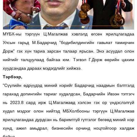
МҮБХ-ны тэргүүн Ц.Магалжав хэвлэлд өгсөн ярилцлагадаа
Улсын гарьд М.Бадарчид "бодибилдингийн гавьяат тамирчин
Дорж" гэх хүн тариа зарсан талаар ярьсан. Энэ асуудал олон
нийтийг талцуулаад байгаа юм. Тэгвэл Г.Дорж өөрийн цахим
хуудсандаа дараах мэдэгдлийг хийжээ.
Тэрбээр,
"Сүүлийн өдрүүдэд миний нэрийг Бадарчид наадмын бэлтгэлд
гарахад допингийн тариаг худалдсан, Бадарчийн Ивээн тэтгэгч
нь 2023.8 сард ирж Ц.Магалжавд хэлсэн гэх ор үндэслэлгүй
худал мэдээг олон нийтэд МБХолбооны тэргүүн Ц.Магалжав
ярилцлагандаа дурдсан нь баримтгүй гүтгэлэг бөгөөд миний нэр
хүнд, ажил амьдрал, бизнесийн орчинд ноцтойгоор халдаж
байна.