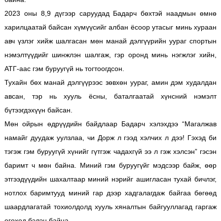
2023 оны 8,9 дүгээр саруудад Бадарч бөхтэй наадмын өмнө
харилцаатай байсан хүмүүсийг албан ёсоор утасыг минь хураан
авч үзлэг хийж шалгасан мөн манай дэлгүүрийн уураг спортын
нэмэлтүүдийг шинжлэн шалгаж, гэр оронд минь нэгжлэг хийн,
АТГ-аас гэм буруугүй нь тогтоогдсон.
Тухайн бөх манай дэлгүүрээс зөвхөн уураг, амин дэм худалдан
авсан, тэр нь хууль ёсны, баталгаатай хүнсний нэмэлт
бүтээгдэхүүн байсан.
Мөн ойрын өдрүүдийн байдлаар Бадарч
хэлэхдээ “Магалжав
намайг дуудаж уулзлаа, чи Дорж л гээд хэлчих л дээ! Гэхэд би
тэгэж гэм буруугүй хүнийг гүтгэж чадахгүй ээ л гэж хэлсэн” гэсэн
баримт ч мөн байна. Миний гэм буруугүйг мэдсээр байж, өөр
этгээдүүдийн шахалтаар миний нэрийг ашигласан тухай бичлэг,
нотлох баримтууд миний гар дээр хадгалагдаж байгаа бөгөөд
шаардлагатай тохиолдолд хууль хяналтын байгууллагад гаргаж
өгөхөд бэлэн байна.