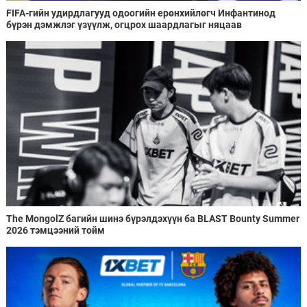
FIFA-гийн удирдлагууд одоогийн ерөнхийлөгч Инфантинод
бүрэн дэмжлэг үзүүлж, огцрох шаардлагыг няцаав
The MongolZ багийн шинэ бүрэлдэхүүн ба BLAST Bounty Summer
2026 тэмцээний тойм