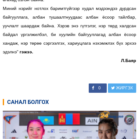
Миний нэрийг нотлох баримтгүйгээр худал мэдээндээ дурдсан
байгууллага, албан тушаалтнуудаас албан ёсоор тайлбар,
уучлалт шаардаж байна. Хэрэв энэ гүтгэлэг, нэр төрд халдсан
байдал үргэлжилбэл, би хуулийн байгууллагад албан ёсоор
хандаж, нэр төрөө сэргээлгэх, хариуцлага нэхэмжлэх бүх эрхээ
эдэлнэ"
гэжээ.
Л.Баяр
0
ЖИРГЭХ
САНАЛ БОЛГОХ