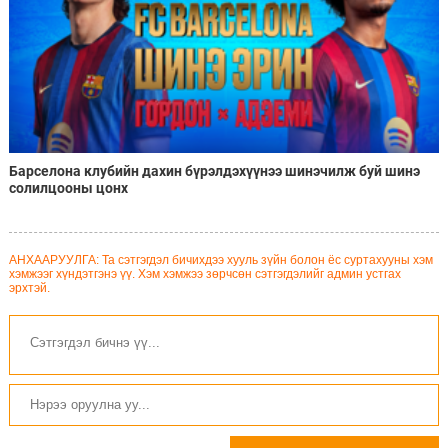
Барселона клубийн дахин бүрэлдэхүүнээ шинэчилж буй шинэ
солилцооны цонх
АНХААРУУЛГА: Та сэтгэгдэл бичихдээ хууль зүйн болон ёс суртахууны хэм
хэмжээг хүндэтгэнэ үү. Хэм хэмжээ зөрчсөн сэтгэгдэлийг админ устгах
эрхтэй.