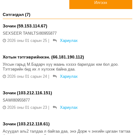
Илгээх
Сэтгэгдэл (7)
Зочин (59.153.114.67)
SEXSEER TANILTSI80955877
2026 оны 01 сарын 25
|
Хариулах
Хотын тэтгэврийнхэн. (66.181.190.112)
Улсын гарьд М.Бадарч хүү маань хэзээ барилдах юм бол доо.
Тэтгэврийн бид их л хүлээж байна даа.
2026 оны 01 сарын 24
|
Хариулах
Зочин (103.212.116.151)
SAWI80955877
2026 оны 01 сарын 23
|
Хариулах
Зочин (103.212.118.61)
Асуудал аль2 талдаа л байгаа даа, энэ Дорж ч энхийн цагаан тагтаа