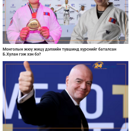
Монголын жюү жицү дэлхийн түвшинд хүрснийг баталсан
Б.Хулан гэж хэн бэ?